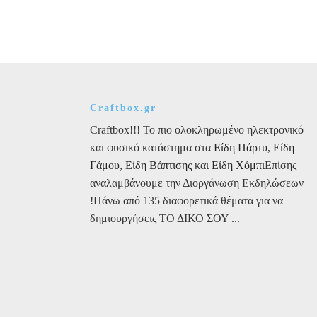
Σύμβολο
γράμμα
&
W
Ύψος
Ύψος
13cm
13cm
Πάχος
Πάχος
2cm
2cm
ποσότητα
ποσότητα
Craftbox.gr
Craftbox!!! Το πιο ολοκληρωμένο ηλεκτρονικό
και φυσικό κατάστημα στα
Είδη Πάρτυ
,
Είδη
Γάμου
,
Είδη Βάπτισης
και
Είδη Χόμπι
Επίσης
αναλαμβάνουμε την Διοργάνωση Εκδηλώσεων
!Πάνω από 135 διαφορετικά θέματα για να
δημιουργήσεις ΤΟ ΔΙΚΟ ΣΟΥ ...