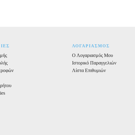
γράμμα
P
Ύψος
13
cm
Πάχος
2cm
ΙΕΣ
ΛΟΓΑΡΙΑΣΜΟΣ
ποσότητα
μής
Ο Λογαριασμός Μου
ολής
Ιστορικό Παραγγελιών
στροφών
Λίστα Επιθυμιών
ρρήτου
ies