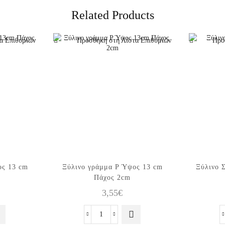
Related Products
α Επιθυμιών
Προσθήκη στη Λίστα Επιθυμιών
Προ
ος 13 cm
Ξύλινo γράμμα P Ύψος 13 cm
Ξύλινo 
Πάχος 2cm
3,55
€
Ξύλινo