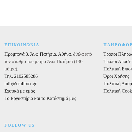
γράμμα
γράμμα
N
O
Ύψος
Ύψος
13cm
13
Πάχος
cm
2cm
Πάχος
ποσότητα
2cm
ΕΠΙΚΟΙΝΩΝΙΑ
ΠΛΗΡΟΦΟΡ
ποσότητα
Προμπονά 3, Άνω Πατήσια, Αθήνα
,
δίπλα από
Τρόποι Πληρω
τον σταθμό του μετρό Άνω Πατήσια (130
Τρόποι Αποστ
μέτρα).
Πολιτική Επι
Τηλ. 2102585286
Όροι Χρήσης
info@craftbox.gr
Πολιτική Απο
Σχετικά με εμάς
Πολιτική Cook
Το Εργαστήριο και το Κατάστημά μας
FOLLOW US