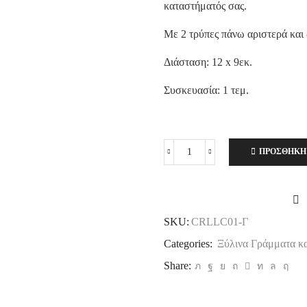
καταστήματός σας.
Με 2 τρύπες πάνω αριστερά και 
Διάσταση: 12 x 9εκ.
Συσκευασία: 1 τεμ.
ΠΡΟΣΘΉΚΗ
Γράμμα
Γ
Ξύλινη
Γιρλάντα,
12
SKU:
CRLLC01-Γ
x
9
Categories:
Ξύλινα Γράμματα κα
εκ.
Share:
ποσότητα