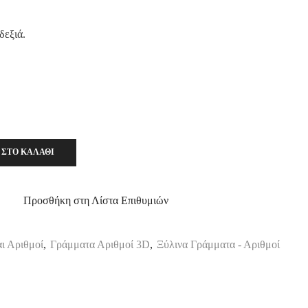
δεξιά.
 ΣΤΟ ΚΑΛΆΘΙ
Προσθήκη στη Λίστα Επιθυμιών
ι Αριθμοί
,
Γράμματα Αριθμοί 3D
,
Ξύλινα Γράμματα - Αριθμοί