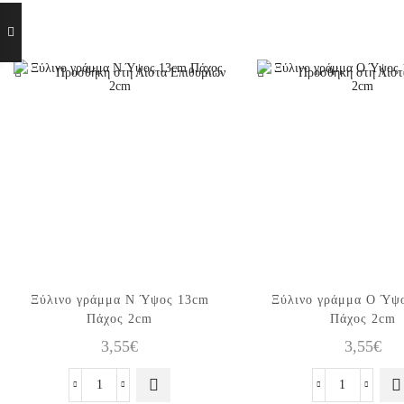
Προσθήκη στη Λίστα Επιθυμιών
Προσθήκη στη Λίστ
Ξύλινo γράμμα N Ύψος 13cm
Ξύλινo γράμμα O Ύψ
Πάχος 2cm
Πάχος 2cm
3,55
€
3,55
€
Ξύλινo
Ξύλινo