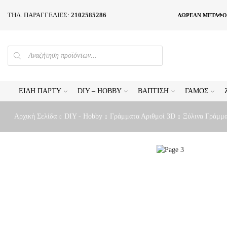
ΤΗΛ. ΠΑΡΑΓΓΕΛΙΕΣ:
2102585286
ΔΩΡΕΑΝ ΜΕΤΑΦΟ
PRODUCTS
SEARCH
ΕΊΔΗ ΠΆΡΤΥ
DIY – HOBBY
ΒΆΠΤΙΣΗ
ΓΆΜΟΣ
Αρχική Σελίδα
DIY - Hobby
Γράμματα Αριθμοί 3D
Ξύλινα Γράμμα