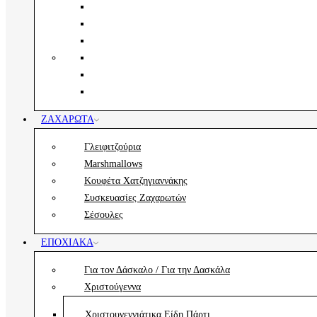
ΖΑΧΑΡΩΤΆ
Γλειφιτζούρια
Marshmallows
Κουφέτα Χατζηγιαννάκης
Συσκευασίες Ζαχαρωτών
Σέσουλες
ΕΠΟΧΙΑΚΆ
Για τον Δάσκαλο / Για την Δασκάλα
Χριστούγεννα
Χριστουγεννιάτικα Είδη Πάρτι