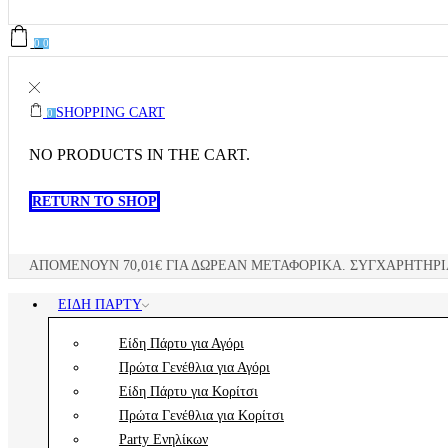
0
0
SHOPPING CART
0
NO PRODUCTS IN THE CART.
RETURN TO SHOP
ΑΠΟΜΈΝΟΥΝ
70,01
€
ΓΙΑ ΔΩΡΕΑΝ ΜΕΤΑΦΟΡΙΚΆ.
ΣΥΓΧΑΡΗΤΉΡΙ
ΕΊΔΗ ΠΆΡΤΥ
Είδη Πάρτυ για Αγόρι
Πρώτα Γενέθλια για Αγόρι
Είδη Πάρτυ για Κορίτσι
Πρώτα Γενέθλια για Κορίτσι
Party Ενηλίκων