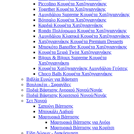
Piccolino Κουφέτα Χατζηγιαννάκης
Together Κουφέτα Χατζηγιαννάκης
Αμυγδάλου Supreme Κουφέτα Χατζηγιαννάκης
Βότσαλο Κουφέτα Χατζηγιαννάκης
Καρδιά Κουφέτα Χατζηγιαννάκης
Rondo Πολύχρωμο Κουφέτα Χατζηγιαννάκης
Αμυγδάλου Κλασικά Κουφέτα Χατζηγιαννάκης
Χατζηγιαννάκης Κουφέτα Premium Desserts
Μπισκότο Banoffee Κουφέτα Χατζηγιαννάκης
Κουφέτα Σειρά Twist Χατζηγιαννάκης
Bijoux & Bijoux Supreme Κουφέτα
Χατζηγιαννάκηs
Κουφέτα Χατζηγιαννάκης Αμυγδάλου Γεύσεις
Choco Balls Κουφέτα Χατζηγιαννάκης
Βιβλία Ευχών για Βάφτιση
Βουλοκέρι - Σφραγίδες
Ποδιά Βάφτισης Αγοριού Νονού/Νονάς
Ποδιά Βάφτισης Κοριτσιού Νονού/Νονάς
Σετ Νονού
Σαπούνι Βάπτισης
Μπουκάλι Λαδιού
Μαρτυρικά Βάπτισης
Μαρτυρικά Βάπτισης για Αγόρι
Μαρτυρικά Βάπτισης για Κορίτσι
Είδη Δώρων - Διακόσμηση