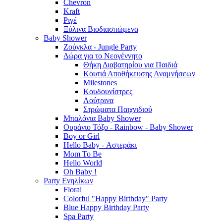
Chevron
Kraft
Ριγέ
Ξύλινα Βιοδιασπώμενα
Baby Shower
Ζούγκλα - Jungle Party
Δώρα για το Νεογέννητο
Θήκη Διαβατηρίου για Παιδιά
Κουτιά Αποθήκευσης Αναμνήσεων
Milestones
Κουδουνίστρες
Λούτρινα
Στρώματα Παιχνιδιού
Μπαλόνια Baby Shower
Ουράνιο Τόξο - Rainbow - Baby Shower
Boy or Girl
Hello Baby - Αστεράκι
Mom To Be
Hello World
Oh Baby !
Party Ενηλίκων
Floral
Colorful "Happy Birthday" Party
Blue Happy Birthday Party
Spa Party