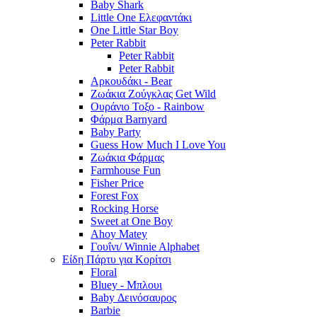
Baby Shark
Little One Ελεφαντάκι
One Little Star Boy
Peter Rabbit
Peter Rabbit
Peter Rabbit
Αρκουδάκι - Bear
Ζωάκια Ζούγκλας Get Wild
Ουράνιο Τοξο - Rainbow
Φάρμα Barnyard
Baby Party
Guess How Much I Love You
Ζωάκια Φάρμας
Farmhouse Fun
Fisher Price
Forest Fox
Rocking Horse
Sweet at One Boy
Ahoy Matey
Γουΐνι/ Winnie Alphabet
Είδη Πάρτυ για Κορίτσι
Floral
Bluey - Μπλουι
Baby Δεινόσαυρος
Barbie