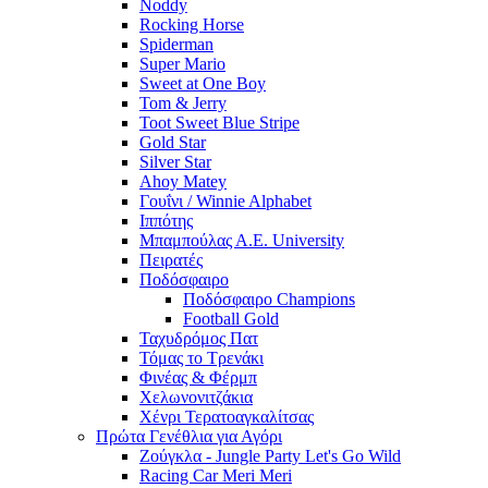
Noddy
Rocking Horse
Spiderman
Super Mario
Sweet at One Boy
Tom & Jerry
Toot Sweet Blue Stripe
Gold Star
Silver Star
Ahoy Matey
Γουΐνι / Winnie Alphabet
Ιππότης
Μπαμπούλας Α.Ε. University
Πειρατές
Ποδόσφαιρο
Ποδόσφαιρο Champions
Football Gold
Ταχυδρόμος Πατ
Τόμας το Τρενάκι
Φινέας & Φέρμπ
Χελωνονιτζάκια
Χένρι Τερατοαγκαλίτσας
Πρώτα Γενέθλια για Αγόρι
Ζούγκλα - Jungle Party Let's Go Wild
Racing Car Meri Meri