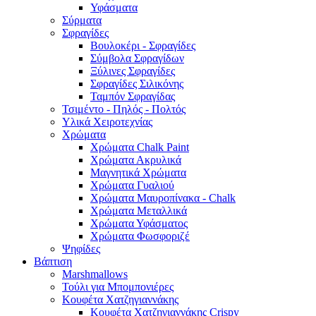
Υφάσματα
Σύρματα
Σφραγίδες
Βουλοκέρι - Σφραγίδες
Σύμβολα Σφραγίδων
Ξύλινες Σφραγίδες
Σφραγίδες Σιλικόνης
Ταμπόν Σφραγίδας
Τσιμέντο - Πηλός - Πολτός
Υλικά Χειροτεχνίας
Χρώματα
Χρώματα Chalk Paint
Χρώματα Ακρυλικά
Μαγνητικά Χρώματα
Χρώματα Γυαλιού
Χρώματα Μαυροπίνακα - Chalk
Χρώματα Μεταλλικά
Χρώματα Υφάσματος
Χρώματα Φωσφοριζέ
Ψηφίδες
Βάπτιση
Marshmallows
Τούλι για Μπομπονιέρες
Κουφέτα Χατζηγιαννάκης
Κουφέτα Χατζηγιαννάκης Crispy