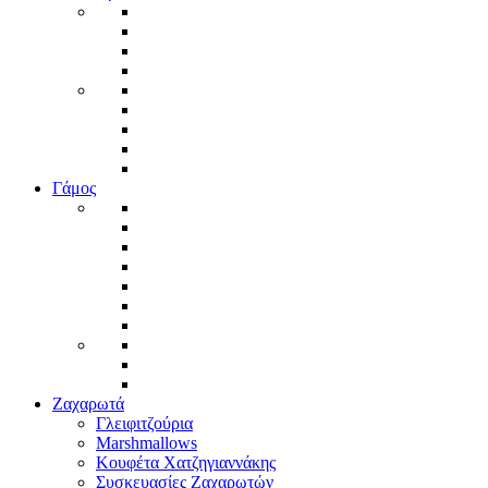
Γάμος
Ζαχαρωτά
Γλειφιτζούρια
Marshmallows
Κουφέτα Χατζηγιαννάκης
Συσκευασίες Ζαχαρωτών