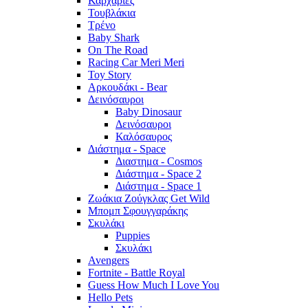
Καρχαρίες
Τουβλάκια
Τρένο
Baby Shark
On The Road
Racing Car Meri Meri
Toy Story
Αρκουδάκι - Bear
Δεινόσαυροι
Baby Dinosaur
Δεινόσαυροι
Καλόσαυρος
Διάστημα - Space
Διαστημα - Cosmos
Διάστημα - Space 2
Διάστημα - Space 1
Ζωάκια Ζούγκλας Get Wild
Μπομπ Σφουγγαράκης
Σκυλάκι
Puppies
Σκυλάκι
Avengers
Fortnite - Battle Royal
Guess How Much I Love You
Hello Pets