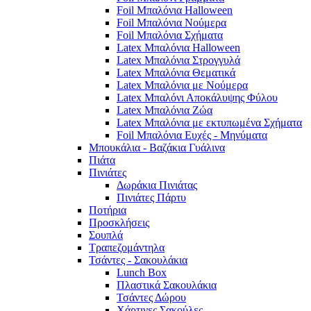
Foil Μπαλόνια Halloween
Foil Μπαλόνια Νούμερα
Foil Μπαλόνια Σχήματα
Latex Μπαλόνια Halloween
Latex Μπαλόνια Στρογγυλά
Latex Μπαλόνια Θεματικά
Latex Μπαλόνια με Νούμερα
Latex Μπαλόνι Αποκάλυψης Φύλου
Latex Μπαλόνια Ζώα
Latex Μπαλόνια με εκτυπωμένα Σχήματα
Foil Μπαλόνια Ευχές - Μηνύματα
Μπουκάλια - Βαζάκια Γυάλινα
Πιάτα
Πινιάτες
Δωράκια Πινιάτας
Πινιάτες Πάρτυ
Ποτήρια
Προσκλήσεις
Σουπλά
Τραπεζομάντηλα
Τσάντες - Σακουλάκια
Lunch Box
Πλαστικά Σακουλάκια
Τσάντες Δώρου
Χάρτινες Σακούλες