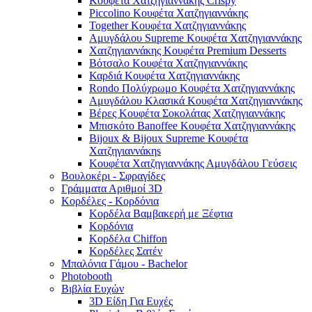
Κουφέτα Χατζηγιαννάκης Crispy
Piccolino Κουφέτα Χατζηγιαννάκης
Together Κουφέτα Χατζηγιαννάκης
Αμυγδάλου Supreme Κουφέτα Χατζηγιαννάκης
Χατζηγιαννάκης Κουφέτα Premium Desserts
Βότσαλο Κουφέτα Χατζηγιαννάκης
Καρδιά Κουφέτα Χατζηγιαννάκης
Rondo Πολύχρωμο Κουφέτα Χατζηγιαννάκης
Αμυγδάλου Κλασικά Κουφέτα Χατζηγιαννάκης
Βέρες Κουφέτα Σοκολάτας Χατζηγιαννάκης
Μπισκότο Banoffee Κουφέτα Χατζηγιαννάκης
Bijoux & Bijoux Supreme Κουφέτα
Χατζηγιαννάκηs
Κουφέτα Χατζηγιαννάκης Αμυγδάλου Γεύσεις
Βουλοκέρι - Σφραγίδες
Γράμματα Αριθμοί 3D
Κορδέλες - Κορδόνια
Κορδέλα Βαμβακερή με Ξέφτια
Κορδόνια
Κορδέλα Chiffon
Κορδέλες Σατέν
Μπαλόνια Γάμου - Bachelor
Photobooth
Βιβλία Ευχών
3D Είδη Για Ευχές