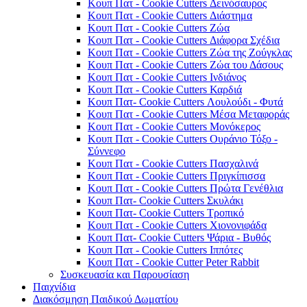
Κουπ Πατ - Cookie Cutters Δεινόσαυρος
Κουπ Πατ - Cookie Cutters Διάστημα
Κουπ Πατ - Cookie Cutters Ζώα
Κουπ Πατ - Cookie Cutters Διάφορα Σχέδια
Κουπ Πατ - Cookie Cutters Ζώα της Ζούγκλας
Κουπ Πατ - Cookie Cutters Ζώα του Δάσους
Κουπ Πατ - Cookie Cutters Ινδιάνος
Κουπ Πατ - Cookie Cutters Καρδιά
Κουπ Πατ- Cookie Cutters Λουλούδι - Φυτά
Κουπ Πατ - Cookie Cutters Μέσα Μεταφοράς
Κουπ Πατ - Cookie Cutters Μονόκερος
Κουπ Πατ - Cookie Cutters Ουράνιο Τόξο -
Σύννεφο
Κουπ Πατ - Cookie Cutters Πασχαλινά
Κουπ Πατ - Cookie Cutters Πριγκίπισσα
Κουπ Πατ - Cookie Cutters Πρώτα Γενέθλια
Κουπ Πατ- Cookie Cutters Σκυλάκι
Κουπ Πατ- Cookie Cutters Τροπικό
Κουπ Πατ - Cookie Cutters Χιονονιφάδα
Κουπ Πατ- Cookie Cutters Ψάρια - Βυθός
Κουπ Πατ - Cookie Cutters Ιππότες
Κουπ Πατ - Cookie Cutter Peter Rabbit
Συσκευασία και Παρουσίαση
Παιχνίδια
Διακόσμηση Παιδικού Δωματίου