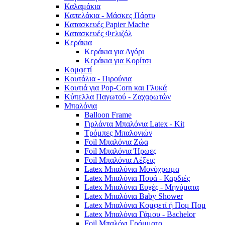
Καλαμάκια
Καπελάκια - Μάσκες Πάρτυ
Κατασκευές Papier Mache
Κατασκευές Φελιζόλ
Κεράκια
Κεράκια για Αγόρι
Κεράκια για Κορίτσι
Κομφετί
Κουτάλια - Πιρούνια
Κουτιά για Pop-Corn και Γλυκά
Κύπελλα Παγωτού - Ζαχαρωτών
Μπαλόνια
Balloon Frame
Γιρλάντα Μπαλόνια Latex - Kit
Τρόμπες Μπαλονιών
Foil Μπαλόνια Ζώα
Foil Μπαλόνια Ήρωες
Foil Μπαλόνια Λέξεις
Latex Μπαλόνια Μονόχρωμα
Latex Μπαλόνια Πουά - Καρδιές
Latex Μπαλόνια Ευχές - Μηνύματα
Latex Μπαλόνια Baby Shower
Latex Μπαλόνια Κομφετί ή Πομ Πομ
Latex Μπαλόνια Γάμου - Bachelor
Foil Μπαλόνι Γράμματα