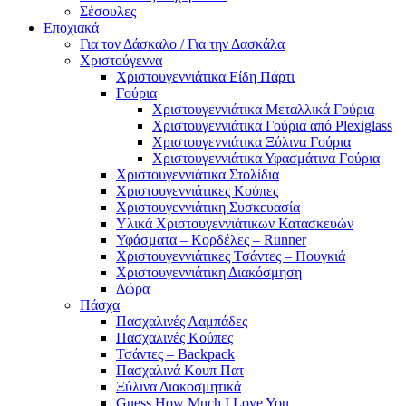
Σέσουλες
Εποχιακά
Για τον Δάσκαλο / Για την Δασκάλα
Χριστούγεννα
Χριστουγεννιάτικα Είδη Πάρτι
Γούρια
Χριστουγεννιάτικα Μεταλλικά Γούρια
Χριστουγεννιάτικα Γούρια από Plexiglass
Χριστουγεννιάτικα Ξύλινα Γούρια
Χριστουγεννιάτικα Υφασμάτινα Γούρια
Χριστουγεννιάτικα Στολίδια
Χριστουγεννιάτικες Κούπες
Χριστουγεννιάτικη Συσκευασία
Υλικά Χριστουγεννιάτικων Κατασκευών
Υφάσματα – Κορδέλες – Runner
Χριστουγεννιάτικες Τσάντες – Πουγκιά
Χριστουγεννιάτικη Διακόσμηση
Δώρα
Πάσχα
Πασχαλινές Λαμπάδες
Πασχαλινές Κούπες
Τσάντες – Backpack
Πασχαλινά Κουπ Πατ
Ξύλινα Διακοσμητικά
Guess How Much I Love You