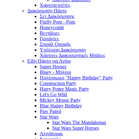
Χαρτοπετσέτες
Διακόσμηση Πάρτυ
Σετ Διακόσμησης
Fluffy Pom - Pom
Honeycomb
Βεντάλιες
Γιρλάντες
Σπιράλ Οροφής
Υπόλοιπη Διακόσμηση
Χάρτινες Διακοσμητικές Μπάλες
Είδη Πάρτυ για Αγόρι
Super Heroes
Bluey - Μπλουι
Πολύχρωμο "Happy Birthday" Party
Construction Party
Harry Potter Magic Party
Let's Go Wild
Mickey Mouse Party
Blue Happy Birthday
Paw Patrol
Star Wars
Star Wars The Mandalorian
Star Wars Super Heroes
Αλιγάτορας