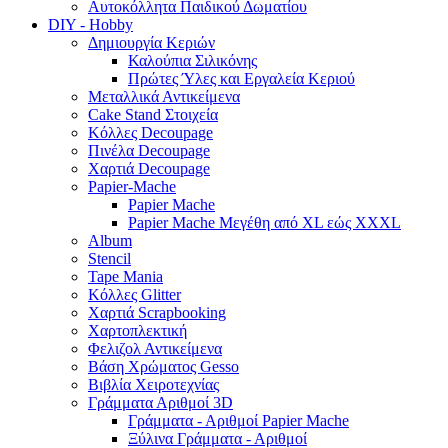
Αυτοκόλλητα Παιδικού Δωματίου
DIY - Hobby
Δημιουργία Κεριών
Καλούπια Σιλικόνης
Πρώτες Ύλες και Εργαλεία Κεριού
Μεταλλικά Αντικείμενα
Cake Stand Στοιχεία
Κόλλες Decoupage
Πινέλα Decoupage
Χαρτιά Decoupage
Papier-Mache
Papier Mache
Papier Mache Μεγέθη από XL εώς XXXL
Album
Stencil
Tape Mania
Κόλλες Glitter
Χαρτιά Scrapbooking
Χαρτοπλεκτική
Φελιζολ Αντικείμενα
Βάση Χρώματος Gesso
Βιβλία Χειροτεχνίας
Γράμματα Αριθμοί 3D
Γράμματα - Αριθμοί Papier Mache
Ξύλινα Γράμματα - Αριθμοί