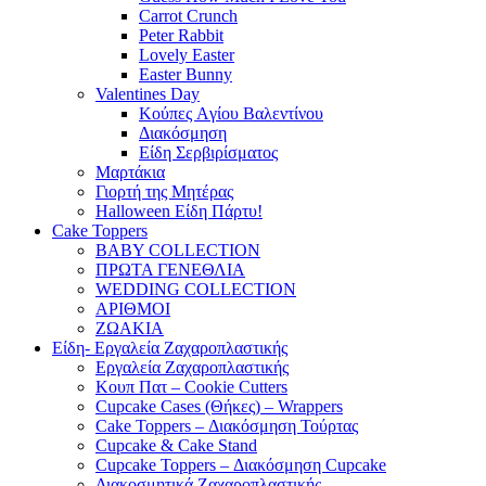
Carrot Crunch
Peter Rabbit
Lovely Easter
Easter Bunny
Valentines Day
Κούπες Aγίου Βαλεντίνου
Διακόσμηση
Είδη Σερβιρίσματος
Μαρτάκια
Γιορτή της Μητέρας
Halloween Είδη Πάρτυ!
Cake Toppers
BABY COLLECTION
ΠΡΩΤΑ ΓΕΝΕΘΛΙΑ
WEDDING COLLECTION
ΑΡΙΘΜΟΙ
ΖΩΑΚΙΑ
Είδη- Εργαλεία Ζαχαροπλαστικής
Εργαλεία Ζαχαροπλαστικής
Κουπ Πατ – Cookie Cutters
Cupcake Cases (Θήκες) – Wrappers
Cake Toppers – Διακόσμηση Τούρτας
Cupcake & Cake Stand
Cupcake Toppers – Διακόσμηση Cupcake
Διακοσμητικά Ζαχαροπλαστικής