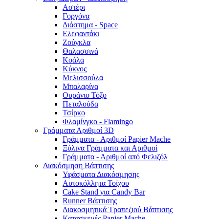
Αστέρι
Γοργόνα
Διάστημα - Space
Ελεφαντάκι
Ζούγκλα
Θαλασσινά
Κοάλα
Κύκνος
Μελισσούλα
Μπαλαρίνα
Ουράνιο Τόξο
Πεταλούδα
Τσίρκο
Φλαμίνγκο - Flamingo
Γράμματα Αριθμοί 3D
Γράμματα - Αριθμοί Papier Mache
Ξύλινα Γράμματα και Αριθμοί
Γράμματα - Αριθμοί από Φελιζόλ
Διακόσμηση Βάπτισης
Υφάσματα Διακόσμησης
Αυτοκόλλητα Τοίχου
Cake Stand για Candy Bar
Runner Βάπτισης
Διακοσμητικά Τραπεζιού Βάπτισης
Κατασκευές Papier Mache