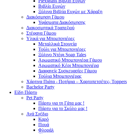
Plexiglass Βιβλίο Ευχών
Βιβλίο Ευχών
Ξύλινα Βιβλία Ευχών με Χάραξη
Διακόσμηση Γάμου
Υφάσματα Διακόσμησης
Διακοσμητικά Τραπεζιού
Στέφανα Γάμου
Υλικά για Μπομπονιέρες
Μεταλλικά Στοιχεία
Τούλι για Μπομπονιέρες
Ξύλινο Ντέφι Soap Tales
Αρωματικό Μπομπονιέρα Γάμου
Αρωματικό Κέρι Μπομπονιέρα
Διαφανείς Συσκευασίες Γάμου
Τούλια Μπομπονιέρας
Χάρτινα Πιάτα - Ποτήρια – Χαρτοπετσέτες- Toppers
Bachelor Party
Είδη Πάρτυ
Pet Party
Πάρτυ για τη Γάτα μας !
Πάρτυ για το Σκύλο μας !
Ανά Σχέδιο
Καρό
Πουά
Φλοράλ