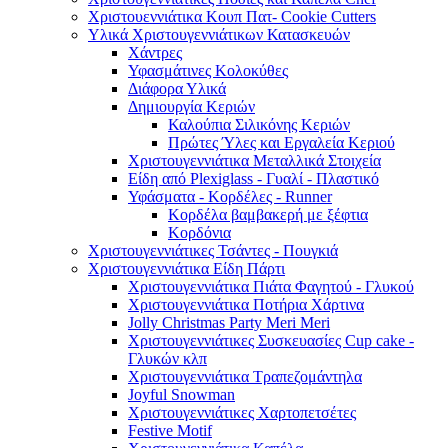
Χριστουεννιάτικα Κουπ Πατ- Cookie Cutters
Υλικά Χριστουγεννιάτικων Κατασκευών
Χάντρες
Υφασμάτινες Κολοκύθες
Διάφορα Υλικά
Δημιουργία Κεριών
Καλούπια Σιλικόνης Κεριών
Πρώτες Ύλες και Εργαλεία Κεριού
Χριστουγεννιάτικα Μεταλλικά Στοιχεία
Είδη από Plexiglass - Γυαλί - Πλαστικό
Υφάσματα - Κορδέλες - Runner
Κορδέλα βαμβακερή με ξέφτια
Κορδόνια
Χριστουγεννιάτικες Τσάντες - Πουγκιά
Χριστουγεννιάτικα Είδη Πάρτι
Χριστουγεννιάτικα Πιάτα Φαγητού - Γλυκού
Χριστουγεννιάτικα Ποτήρια Χάρτινα
Jolly Christmas Party Meri Meri
Χριστουγεννιάτικες Συσκευασίες Cup cake -
Γλυκών κλπ
Χριστουγεννιάτικα Τραπεζομάντηλα
Joyful Snowman
Χριστουγεννιάτικες Χαρτοπετσέτες
Festive Motif