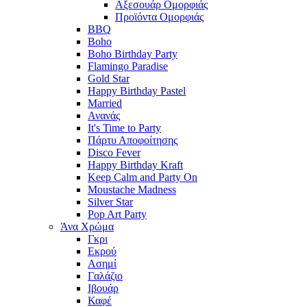
Αξεσουάρ Ομορφιάς
Προϊόντα Ομορφιάς
BBQ
Boho
Boho Birthday Party
Flamingo Paradise
Gold Star
Happy Birthday Pastel
Married
Ανανάς
It's Time to Party
Πάρτυ Αποφοίτησης
Disco Fever
Happy Birthday Kraft
Keep Calm and Party On
Moustache Madness
Silver Star
Pop Art Party
Άνα Χρώμα
Γκρι
Εκρού
Ασημί
Γαλάζιο
Ιβουάρ
Καφέ