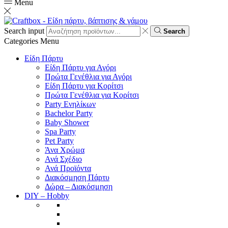
Menu
Search input
Search
Categories
Menu
Είδη Πάρτυ
Είδη Πάρτυ για Αγόρι
Πρώτα Γενέθλια για Αγόρι
Είδη Πάρτυ για Κορίτσι
Πρώτα Γενέθλια για Κορίτσι
Party Ενηλίκων
Bachelor Party
Baby Shower
Spa Party
Pet Party
Άνα Χρώμα
Ανά Σχέδιο
Ανά Προϊόντα
Διακόσμηση Πάρτυ
Δώρα – Διακόσμηση
DIY – Hobby