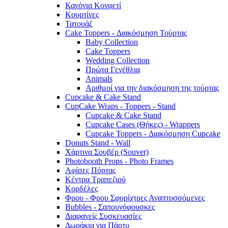
Κανόνια Κονφετί
Κουρτίνες
Τατουάζ
Cake Toppers - Διακόσμηση Τούρτας
Baby Collection
Cake Toppers
Wedding Collection
Πρώτα Γενέθλια
Animals
Αριθμοί για την διακόσμηση της τούρτας
Cupcake & Cake Stand
CupCake Wraps - Toppers - Stand
Cupcake & Cake Stand
Cupcake Cases (Θήκες) - Wrappers
Cupcake Toppers - Διακόσμηση Cupcake
Donuts Stand - Wall
Χάρτινα Σουβέρ (Souver)
Photobooth Props - Photo Frames
Αφίσες Πόρτας
Κέντρα Τραπεζιού
Κορδέλες
Φρου - Φρου Σφυρίχτρες Αναπτυσσόμενες
Bubbles - Σαπουνόφουσκες
Διαφανείς Συσκευασίες
Δωράκια για Πάρτυ