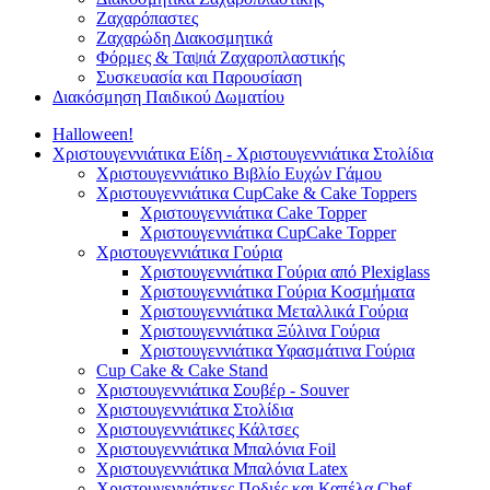
Ζαχαρόπαστες
Ζαχαρώδη Διακοσμητικά
Φόρμες & Ταψιά Ζαχαροπλαστικής
Συσκευασία και Παρουσίαση
Διακόσμηση Παιδικού Δωματίου
Halloween!
Χριστουγεννιάτικα Είδη - Χριστουγεννιάτικα Στολίδια
Χριστουγεννιάτικο Βιβλίο Ευχών Γάμου
Χριστουγεννιάτικα CupCake & Cake Toppers
Χριστουγεννιάτικα Cake Topper
Χριστουγεννιάτικα CupCake Topper
Χριστουγεννιάτικα Γούρια
Χριστουγεννιάτικα Γούρια από Plexiglass
Χριστουγεννιάτικα Γούρια Κοσμήματα
Χριστουγεννιάτικα Μεταλλικά Γούρια
Χριστουγεννιάτικα Ξύλινα Γούρια
Χριστουγεννιάτικα Υφασμάτινα Γούρια
Cup Cake & Cake Stand
Χριστουγεννιάτικα Σουβέρ - Souver
Χριστουγεννιάτικα Στολίδια
Χριστουγεννιάτικες Κάλτσες
Χριστουγεννιάτικα Μπαλόνια Foil
Χριστουγεννιάτικα Μπαλόνια Latex
Χριστουγεννιάτικες Ποδιές και Καπέλα Chef