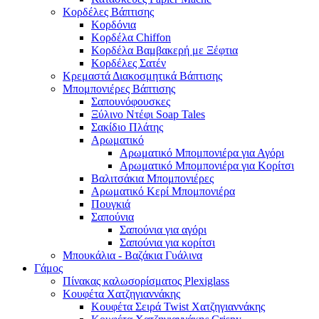
Κορδέλες Βάπτισης
Κορδόνια
Κορδέλα Chiffon
Κορδέλα Βαμβακερή με Ξέφτια
Κορδέλες Σατέν
Κρεμαστά Διακοσμητικά Βάπτισης
Μπομπονιέρες Βάπτισης
Σαπουνόφουσκες
Ξύλινο Ντέφι Soap Tales
Σακίδιο Πλάτης
Αρωματικό
Αρωματικό Μπομπονιέρα για Αγόρι
Αρωματικό Μπομπονιέρα για Κορίτσι
Βαλιτσάκια Μπομπονιέρες
Αρωματικό Κερί Μπομπονιέρα
Πουγκιά
Σαπούνια
Σαπούνια για αγόρι
Σαπούνια για κορίτσι
Μπουκάλια - Βαζάκια Γυάλινα
Γάμος
Πίνακας καλωσορίσματος Plexiglass
Κουφέτα Χατζηγιαννάκης
Κουφέτα Σειρά Twist Χατζηγιαννάκης