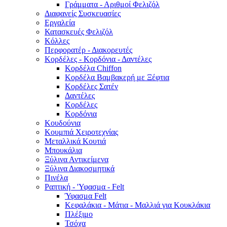
Γράμματα - Αριθμοί Φελιζόλ
Διαφανείς Συσκευασίες
Εργαλεία
Κατασκευές Φελιζόλ
Κόλλες
Περφορατέρ - Διακορευτές
Κορδέλες - Κορδόνια - Δαντέλες
Κορδέλα Chiffon
Κορδέλα Βαμβακερή με Ξέφτια
Κορδέλες Σατέν
Δαντέλες
Κορδέλες
Κορδόνια
Κουδούνια
Κουμπιά Χειροτεχνίας
Μεταλλικά Κουτιά
Μπουκάλια
Ξύλινα Αντικείμενα
Ξύλινα Διακοσμητικά
Πινέλα
Ραπτική - 'Υφασμα - Felt
Ύφασμα Felt
Κεφαλάκια - Μάτια - Μαλλιά για Κουκλάκια
Πλέξιμο
Τσόχα