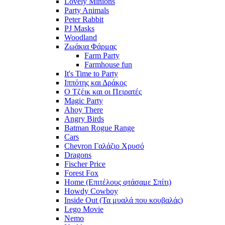
Lovely Minions
Party Animals
Peter Rabbit
PJ Masks
Woodland
Ζωάκια Φάρμας
Farm Party
Farmhouse fun
It's Time to Party
Ιππότης και Δράκος
Ο Τζέικ και οι Πειρατές
Magic Party
Ahoy There
Angry Birds
Batman Rogue Range
Cars
Chevron Γαλάζιο Χρυσό
Dragons
Fischer Price
Forest Fox
Home (Επιτέλους φτάσαμε Σπίτι)
Howdy Cowboy
Inside Out (Τα μυαλά που κουβαλάς)
Lego Movie
Nemo