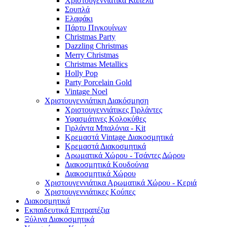
Χριστουγεννιάτικα Καπέλα
Σουπλά
Ελαφάκι
Πάρτυ Πιγκουίνων
Christmas Party
Dazzling Christmas
Merry Christmas
Christmas Metallics
Holly Pop
Party Porcelain Gold
Vintage Noel
Χριστουγεννιάτικη Διακόσμηση
Χριστουγεννιάτικες Γιρλάντες
Υφασμάτινες Κολοκύθες
Γιρλάντα Μπαλόνια - Kit
Κρεμαστά Vintage Διακοσμητικά
Κρεμαστά Διακοσμητικά
Αρωματικά Χώρου - Τσάντες Δώρου
Διακοσμητικά Κουδούνια
Διακοσμητικά Χώρου
Χριστουγεννιάτικα Αρωματικά Χώρου - Κεριά
Χριστουγεννιάτικες Κούπες
Διακοσμητικά
Εκπαιδευτικά Επιτραπέζια
Ξύλινα Διακοσμητικά