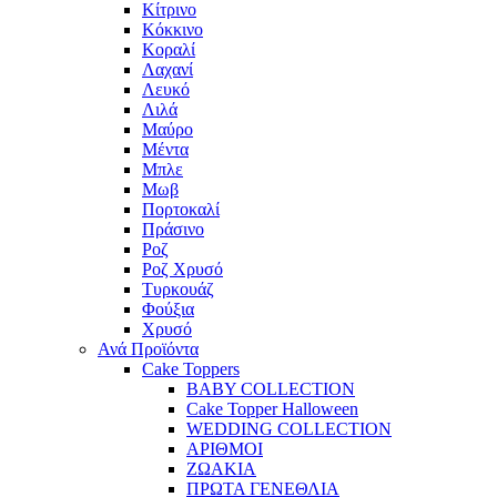
Κίτρινο
Κόκκινο
Κοραλί
Λαχανί
Λευκό
Λιλά
Μαύρο
Μέντα
Μπλε
Μωβ
Πορτοκαλί
Πράσινο
Ροζ
Ροζ Χρυσό
Τυρκουάζ
Φούξια
Χρυσό
Ανά Προϊόντα
Cake Toppers
BABY COLLECTION
Cake Topper Halloween
WEDDING COLLECTION
ΑΡΙΘΜΟΙ
ΖΩΑΚΙΑ
ΠΡΩΤΑ ΓΕΝΕΘΛΙΑ