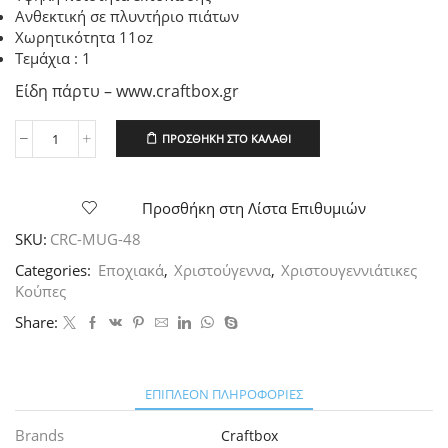
Ανθεκτική σε πλυντήριο πιάτων
Χωρητικότητα 11oz
Τεμάχια : 1
Είδη πάρτυ – www.craftbox.gr
ΠΡΟΣΘΉΚΗ ΣΤΟ ΚΑΛΆΘΙ
Κεραμική
Κούπα
Χριστουγεννιάτικη
με
Προσθήκη στη Λίστα Επιθυμιών
γιορτινά
SKU:
CRC-MUG-48
σχέδια
1
Categories:
Εποχιακά
,
Χριστούγεννα
,
Χριστουγεννιάτικες
τεμ.
Κούπες
ποσότητα
Share:
ΕΠΙΠΛΈΟΝ ΠΛΗΡΟΦΟΡΊΕΣ
Brands
Craftbox