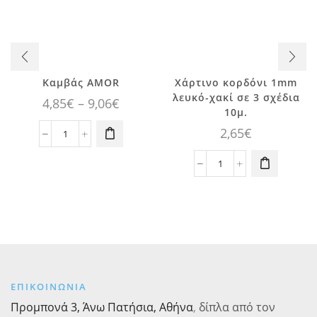
Αυτό το
προϊόν έχει
Καμβάς AMOR
Xάρτινο κορδόνι 1mm
πολλαπλές
λευκό-χακί σε 3 σχέδια
Price
4,85
€
–
9,06
€
παραλλαγές.
10μ.
range:
Οι επιλογές
2,65
€
4,85€
Καμβάς
μπορούν να
AMOR
επιλεγούν
through
ποσότητα
Xάρτινο
στη σελίδα
9,06€
κορδόνι
του
1mm
προϊόντος
λευκό-
χακί
σε
3
σχέδια
ΕΠΙΚΟΙΝΩΝΙΑ
10μ.
ποσότητα
Προμπονά 3, Άνω Πατήσια, Αθήνα
,
δίπλα από τον