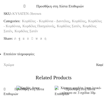
Διπλής
Όψης
Προσθήκη στη Λίστα Επιθυμιών
Καφέ,
SKU:
KYSATEN-3brown
3mm
ποσότητα
Categories:
Κορδέλες - Κορδόνια - Δαντέλες
,
Κορδέλες
,
Κορδέλες
- Κορδόνια
,
Κορδέλες Πασχαλινές
,
Κορδέλες Σατέν
,
Κορδέλες
Σατέν
,
Κορδέλες Σατέν
Share:
Επιπλέον πληροφορίες
Χρώμα
Καφέ
Related Products
Προσθήκη στη Λίστα
Προσθήκη στη Λίστα
Επιθυμιών
Επιθυμιών