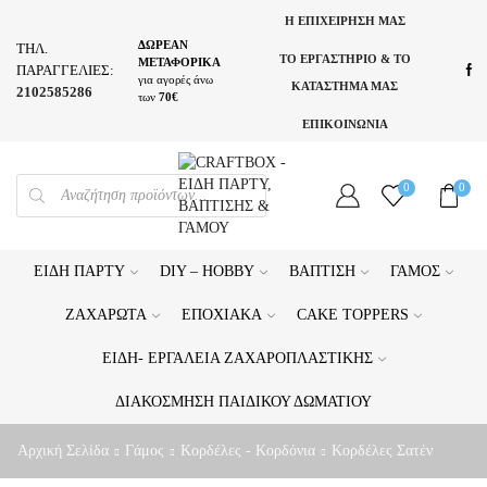
Η ΕΠΙΧΕΙΡΗΣΗ ΜΑΣ
ΔΩΡΕΑΝ
ΤΗΛ.
ΤΟ ΕΡΓΑΣΤΗΡΙΟ & ΤΟ
ΜΕΤΑΦΟΡΙΚΑ
ΠΑΡΑΓΓΕΛΙΕΣ:
για αγορές άνω
ΚΑΤΑΣΤΗΜΑ ΜΑΣ
2102585286
των
70€
ΕΠΙΚΟΙΝΩΝΙΑ
PRODUCTS
0
0
SEARCH
ΕΊΔΗ ΠΆΡΤΥ
DIY – HOBBY
ΒΆΠΤΙΣΗ
ΓΆΜΟΣ
ΖΑΧΑΡΩΤΆ
ΕΠΟΧΙΑΚΆ
CAKE TOPPERS
ΕΊΔΗ- ΕΡΓΑΛΕΊΑ ΖΑΧΑΡΟΠΛΑΣΤΙΚΉΣ
ΔΙΑΚΌΣΜΗΣΗ ΠΑΙΔΙΚΟΎ ΔΩΜΑΤΊΟΥ
Αρχική Σελίδα
Γάμος
Κορδέλες - Κορδόνια
Κορδέλες Σατέν