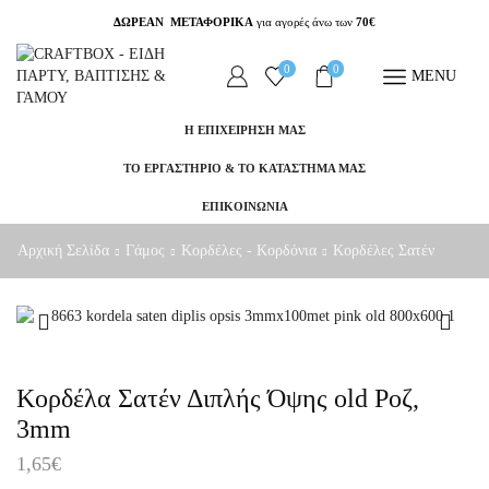
ΔΩΡΕΑΝ ΜΕΤΑΦΟΡΙΚΑ
για αγορές άνω των
70€
0
0
MENU
Η ΕΠΙΧΕΙΡΗΣΗ ΜΑΣ
ΤΟ ΕΡΓΑΣΤΗΡΙΟ & ΤΟ ΚΑΤΑΣΤΗΜΑ ΜΑΣ
ΕΠΙΚΟΙΝΩΝΙΑ
Αρχική Σελίδα
Γάμος
Κορδέλες - Κορδόνια
Κορδέλες Σατέν
Κορδέλα Σατέν Διπλής Όψης old Ροζ,
3mm
1,65
€