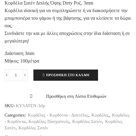
Κορδέλα Σατέν Διπλής Όψης Dirty Ροζ, 3mm
Κορδέλα ιδανική για να συμπληρώσετε ή να διακοσμήσετε την
μπομπονιέρα του γάμου ή της βάφτισης, για να κλείσετε τα δώρα
σας.
Συνδιάστε την και με άλλες αποχρώσεις στην ίδια διάσταση ή σε
μεγαλύτερη!
Διάσταση 3mm
Μήκος: 100μέτρα
ΠΡΟΣΘΉΚΗ ΣΤΟ ΚΑΛΆΘΙ
Κορδέλα
Σατέν
Διπλής
Όψης
Προσθήκη στη Λίστα Επιθυμιών
old
SKU:
KYSATEN-3dp
Ροζ,
3mm
Categories:
Κορδέλες - Κορδόνια - Δαντέλες
,
Κορδέλες
,
Κορδέλες
ποσότητα
- Κορδόνια
,
Κορδέλες Πασχαλινές
,
Κορδέλες Σατέν
,
Κορδέλες
Σατέν
,
Κορδέλες Σατέν