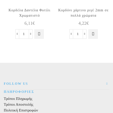
Αυτό το
Κορδέλα Δαντέλα Φυτίλι
Κορδόνι χάρτινο ριγέ 2mm σε
προϊόν έχει
Χρωματιστό
πολλά χρώματα
πολλαπλές
6,11
€
4,22
€
παραλλαγές.
Οι επιλογές
Κορδέλα
Κορδόνι
μπορούν να
Δαντέλα
χάρτινο
επιλεγούν
Φυτίλι
ριγέ
στη σελίδα
Χρωματιστό
2mm
του
ποσότητα
σε
προϊόντος
πολλά
χρώματα
ποσότητα
FOLLOW US
ΠΛΗΡΟΦΟΡΙΕΣ
Τρόποι Πληρωμής
Τρόποι Αποστολής
Πολιτική Επιστροφών