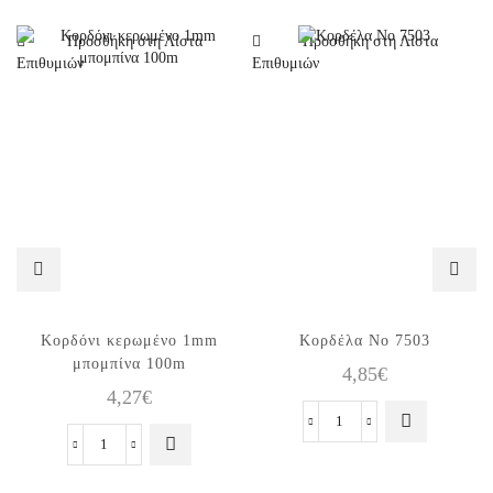
Προσθήκη στη Λίστα
Προσθήκη στη Λίστα
Επιθυμιών
Επιθυμιών
Κορδόνι κερωμένο 1mm
Κορδέλα Νο 7503
μπομπίνα 100m
4,85
€
4,27
€
Κορδέλα
Κορδόνι
Νο
κερωμένο
7503