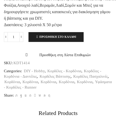
Φούξια,Ανοιχτό λαδί,Βεραμάν,Λαδί,Σομόν και Μπεζ για να
δημιουργήσετε χρωματιστές κατασκευές για διακόσμηση γάμου
ή βάπτισης και για DIY.
Διαστάσεις: 3 χιλιοστά X 50 μέτρα
ΠΡΟΣΘΉΚΗ ΣΤΟ ΚΑΛΆΘΙ
Κορδόνι
Τρίκλωνο
Μονόχρωμο
3mm
Προσθήκη στη Λίστα Επιθυμιών
ποσότητα
SKU:
KDT1414
Categories:
DIY - Hobby
,
Κορδέλες - Κορδόνια
,
Κορδέλες -
Κορδόνια - Δαντέλες
,
Κορδέλες Βάπτισης
,
Κορδέλες Πασχαλινές
,
Κορδόνια
,
Κορδόνια
,
Κορδόνια
,
Κορδόνια
,
Κορδόνια
,
Υφάσματα
- Κορδέλες - Runner
Share:
Related Products