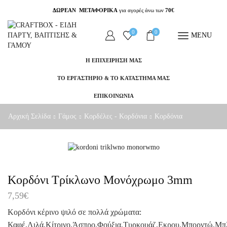
ΔΩΡΕΑΝ ΜΕΤΑΦΟΡΙΚΑ
για αγορές άνω των
70€
0
0
MENU
Η ΕΠΙΧΕΙΡΗΣΗ ΜΑΣ
ΤΟ ΕΡΓΑΣΤΗΡΙΟ & ΤΟ ΚΑΤΑΣΤΗΜΑ ΜΑΣ
ΕΠΙΚΟΙΝΩΝΙΑ
Αρχική Σελίδα
Γάμος
Κορδέλες - Κορδόνια
Κορδόνια
Κορδόνι Τρίκλωνο Μονόχρωμο 3mm
7,59
€
Κορδόνι κέρινο ψιλό σε πολλά χρώματα:
Καφέ,Λιλά,Κίτρινο,Άσπρο,Φούξια,Τυρκουάζ,Εκρου,Μπορντώ,Μπλ