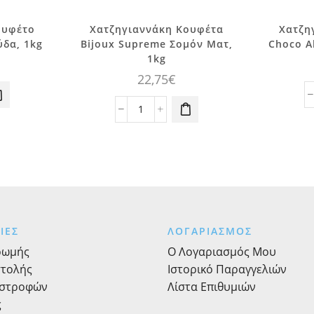
ουφέτο
Χατζηγιαννάκη Κουφέτα
Χατζη
δα, 1kg
Bijoux Supreme Σομόν Ματ,
Choco A
1kg
22,75
€
ννάκη
Χατζηγιαννάκη
Κουφέτα
Bijoux
Supreme
Σομόν
Ματ,
1kg
ποσότητα
ΙΕΣ
ΛΟΓΑΡΙΑΣΜΟΣ
ρωμής
Ο Λογαριασμός Μου
στολής
Ιστορικό Παραγγελιών
ιστροφών
Λίστα Επιθυμιών
ς