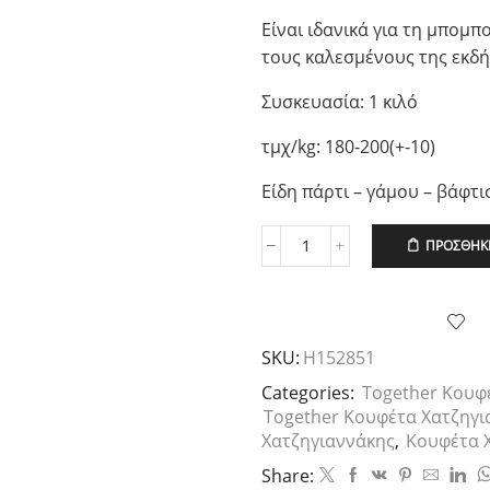
Είναι ιδανικά για τη μπομπ
τους καλεσμένους της εκδ
Συσκευασία: 1 κιλό
τμχ/kg: 180-200(+-10)
Είδη πάρτι – γάμου – βάφτι
ΠΡΟΣΘΉΚΗ
Χατζηγιαννάκη
Κουφέτο
Together
με
Γεύση
SKU:
H152851
Stracciatella,
1kg
Categories:
Together Κουφ
ποσότητα
Together Κουφέτα Χατζηγι
Χατζηγιαννάκης
,
Κουφέτα 
Share: