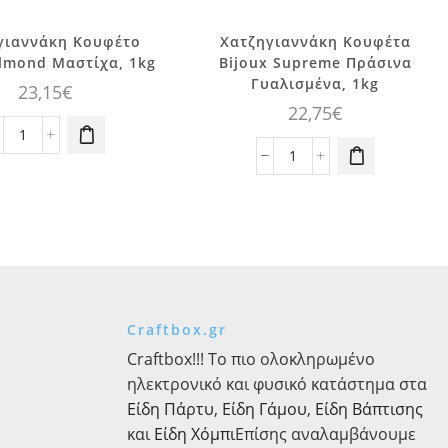
γιαννάκη Κουφέτο
Χατζηγιαννάκη Κουφέτα
lmond Μαστίχα, 1kg
Bijoux Supreme Πράσινα
Γυαλισμένα, 1kg
23,15
€
22,75
€
Χατζηγιαννάκη
Κουφέτο
Χατζηγιαννάκη
Choco
Κουφέτα
Almond
Bijoux
Μαστίχα,
Supreme
1kg
Πράσινα
ποσότητα
Γυαλισμένα,
1kg
ποσότητα
Craftbox.gr
Craftbox!!! Το πιο ολοκληρωμένο
ηλεκτρονικό και φυσικό κατάστημα στα
Είδη Πάρτυ
,
Είδη Γάμου
,
Είδη Βάπτισης
και
Είδη Χόμπι
Επίσης αναλαμβάνουμε