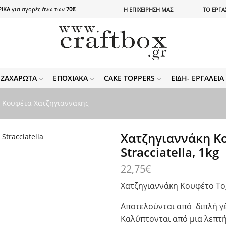
ΙΚΑ
για αγορές άνω των
70€
Η ΕΠΙΧΕΙΡΗΣΗ ΜΑΣ
ΤΟ ΕΡΓΑ
ΖΑΧΑΡΩΤΆ
ΕΠΟΧΙΑΚΆ
CAKE TOPPERS
ΕΊΔΗ- ΕΡΓΑΛΕΊ
r Κουφέτα Χατζηγιαννάκης
Χατζηγιαννάκη Κο
Stracciatella, 1kg
22,75
€
Χατζηγιαννάκη Κουφέτο Toge
Αποτελούνται από διπλή γέ
Καλύπτονται από μια λεπτ