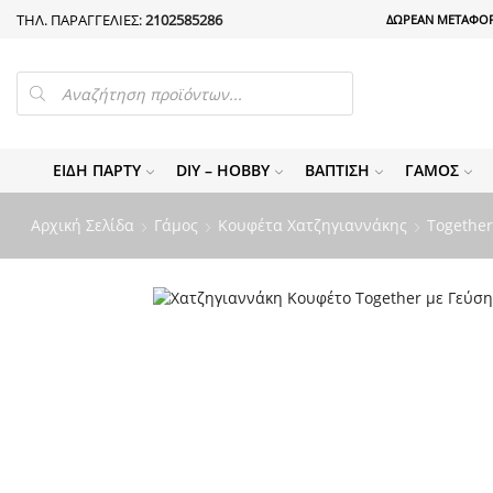
ΤΗΛ. ΠΑΡΑΓΓΕΛΙΕΣ:
2102585286
ΔΩΡΕΑΝ ΜΕΤΑΦΟΡ
PRODUCTS
SEARCH
ΕΊΔΗ ΠΆΡΤΥ
DIY – HOBBY
ΒΆΠΤΙΣΗ
ΓΆΜΟΣ
Αρχική Σελίδα
Γάμος
Κουφέτα Χατζηγιαννάκης
Togethe