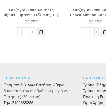
Χατζηγιαννάκη Κουφέτα
Χατζηγιαννάκη Κ
Bijoux Supreme Σιέλ Ματ, 1kg
Choco Almond Καρύ
22,75
€
23,15
€
Χατζηγιαννάκη
Χατζηγια
Κουφέτα
Κουφέτο
Bijoux
Choco
Supreme
Almond
Σιέλ
Καρύδα,
Ματ,
1kg
1kg
ποσότητα
ποσότητα
ΕΠΙΚΟΙΝΩΝΙΑ
ΠΛΗΡΟΦΟΡ
Προμπονά 3, Άνω Πατήσια, Αθήνα
,
Τρόποι Πλη
δίπλα από τον σταθμό του μετρό Άνω
Τρόποι Απο
Πατήσια (130 μέτρα).
Πολιτική Επ
Τηλ. 2102585286
Όροι Χρήση