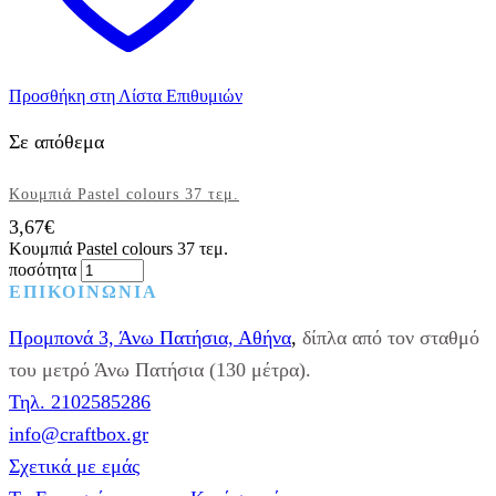
Προσθήκη στη Λίστα Επιθυμιών
Σε απόθεμα
Κουμπιά Pastel colours 37 τεμ.
3,67
€
Κουμπιά Pastel colours 37 τεμ.
ποσότητα
ΕΠΙΚΟΙΝΩΝΙΑ
Προμπονά 3, Άνω Πατήσια, Αθήνα
,
δίπλα από τον σταθμό
του μετρό Άνω Πατήσια (130 μέτρα).
Τηλ. 2102585286
info@craftbox.gr
Σχετικά με εμάς