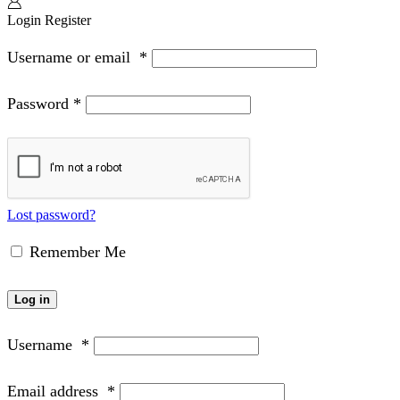
Login
Register
Username or email
*
Password
*
Lost password?
Remember Me
Log in
Username
*
Email address
*