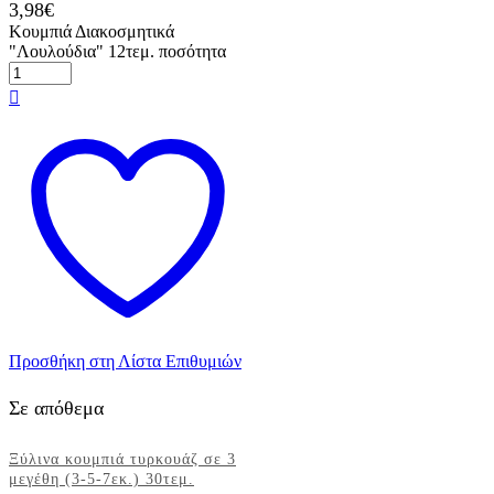
3,98
€
Κουμπιά Διακοσμητικά
"Λουλούδια" 12τεμ. ποσότητα
Προσθήκη στη Λίστα Επιθυμιών
Σε απόθεμα
Ξύλινα κουμπιά τυρκουάζ σε 3
μεγέθη (3-5-7εκ.) 30τεμ.