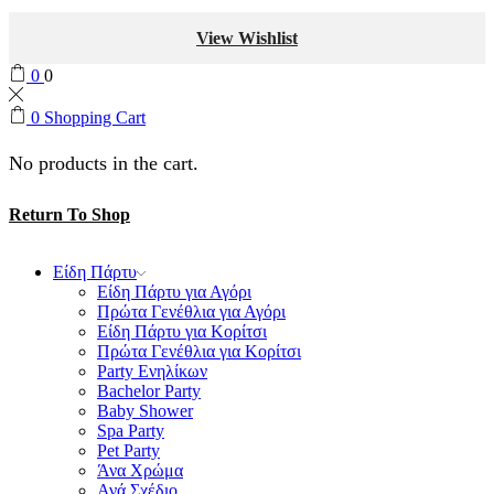
View Wishlist
0
0
0
Shopping Cart
No products in the cart.
Return To Shop
Είδη Πάρτυ
Είδη Πάρτυ για Αγόρι
Πρώτα Γενέθλια για Αγόρι
Είδη Πάρτυ για Κορίτσι
Πρώτα Γενέθλια για Κορίτσι
Party Ενηλίκων
Bachelor Party
Baby Shower
Spa Party
Pet Party
Άνα Χρώμα
Ανά Σχέδιο