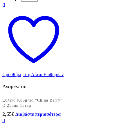
Προσθήκη στη Λίστα Επιθυμιών
Αναμένεται
Ξύλινα Κουμπιά “China Berry”
D:25mm 15τεμ.
2,65
€
Διαβάστε περισσότερα