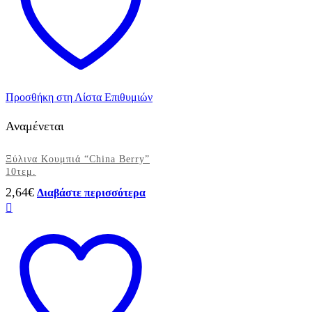
Προσθήκη στη Λίστα Επιθυμιών
Αναμένεται
Ξύλινα Κουμπιά “China Berry”
10τεμ.
2,64
€
Διαβάστε περισσότερα