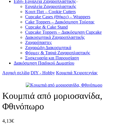
Είδη- Εργαλεία Ζαχαροπλαστικής
Εργαλεία Ζαχαροπλαστικής
Κουπ Πατ – Cookie Cutters
Cupcake Cases (Θήκες) – Wrappers
Cake Toppers – Διακόσμηση Τούρτας
Cupcake & Cake Stand
Cupcake Toppers – Διακόσμηση Cupcake
Διακοσμητικά Ζαχαροπλαστικής
Ζαχαρόπαστες
Ζαχαρώδη Διακοσμητικά
Φόρμες & Ταψιά Ζαχαροπλαστικής
Συσκευασία και Παρουσίαση
Διακόσμηση Παιδικού Δωματίου
Αρχική σελίδα
DIY - Hobby
Κουμπιά Χειροτεχνίας
Κουμπιά από μοριοσανίδα,
Φθινόπωρο
4,13
€