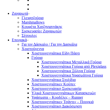
Ζαχαρωτά
Γλειφιτζούρια
Marshmallows
Κουφέτα Χατζηγιαννάκης
Συσκευασίες Ζαχαρωτών
Σέσουλες
Εποχιακά
Για τον Δάσκαλο / Για την Δασκάλα
Χριστούγεννα
Χριστουγεννιάτικα Είδη Πάρτι
Γούρια
Χριστουγεννιάτικα Μεταλλικά Γούρια
Χριστουγεννιάτικα Γούρια από Plexiglass
Χριστουγεννιάτικα Ξύλινα Γούρια
Χριστουγεννιάτικα Υφασμάτινα Γούρια
Χριστουγεννιάτικα Στολίδια
Χριστουγεννιάτικες Κούπες
Χριστουγεννιάτικη Συσκευασία
Υλικά Χριστουγεννιάτικων Κατασκευών
Υφάσματα – Κορδέλες – Runner
Χριστουγεννιάτικες Τσάντες – Πουγκιά
Χριστουγεννιάτικη Διακόσμηση