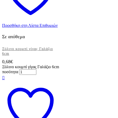
Προσθήκη στη Λίστα Επιθυμιών
Σε απόθεμα
Ξύλινο κουμπί γίγας Γαλάζιο
6cm
0,68
€
Ξύλινο κουμπί γίγας Γαλάζιο 6cm
ποσότητα