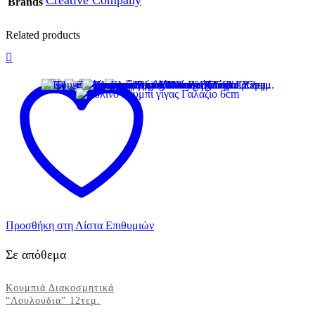
Creative Company
Brands
Related products
Προσθήκη στη Λίστα Επιθυμιών
Σε απόθεμα
Κουμπιά Διακοσμητικά
“Λουλούδια” 12τεμ.