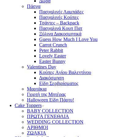
Δώρα
Πάσχα
Πασχαλινές Λαμπάδες
Πασχαλινές Κούπες
Τσάντες – Backpack
Πασχαλινά Κουπ Πατ
Ξύλινα Διακοσμητικά
Guess How Much I Love You
Carrot Crunch
Peter Rabbit
Lovely Easter
Easter Bunny
Valentines Day
Κούπες Aγίου Βαλεντίνου
Διακόσμηση
Είδη Σερβιρίσματος
Μαρτάκια
Γιορτή της Μητέρας
Halloween Είδη Πάρτυ!
Cake Toppers
BABY COLLECTION
ΠΡΩΤΑ ΓΕΝΕΘΛΙΑ
WEDDING COLLECTION
ΑΡΙΘΜΟΙ
ΖΩΑΚΙΑ