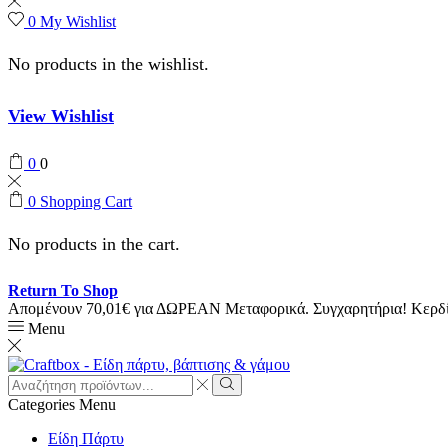
0
My Wishlist
No products in the wishlist.
View Wishlist
0
0
0
Shopping Cart
No products in the cart.
Return To Shop
Απομένουν
70,01
€
για ΔΩΡΕΑΝ Μεταφορικά.
Συγχαρητήρια! Κερ
Menu
Search
input
Search
Categories
Menu
Είδη Πάρτυ