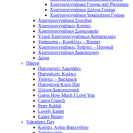
Χριστουγεννιάτικα Γούρια από Plexiglass
Χριστουγεννιάτικα Ξύλινα Γούρια
Χριστουγεννιάτικα Υφασμάτινα Γούρια
Χριστουγεννιάτικα Στολίδια
Χριστουγεννιάτικες Κούπες
Χριστουγεννιάτικη Συσκευασία
Υλικά Χριστουγεννιάτικων Κατασκευών
Υφάσματα – Κορδέλες – Runner
Χριστουγεννιάτικες Τσάντες – Πουγκιά
Χριστουγεννιάτικη Διακόσμηση
Δώρα
Πάσχα
Πασχαλινές Λαμπάδες
Πασχαλινές Κούπες
Τσάντες – Backpack
Πασχαλινά Κουπ Πατ
Ξύλινα Διακοσμητικά
Guess How Much I Love You
Carrot Crunch
Peter Rabbit
Lovely Easter
Easter Bunny
Valentines Day
Κούπες Aγίου Βαλεντίνου
Διακόσμηση