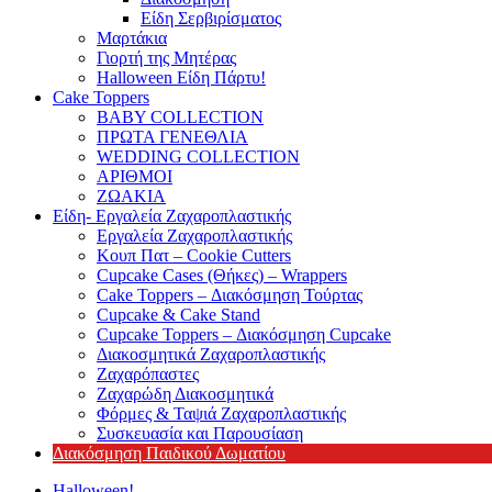
Είδη Σερβιρίσματος
Μαρτάκια
Γιορτή της Μητέρας
Halloween Είδη Πάρτυ!
Cake Toppers
BABY COLLECTION
ΠΡΩΤΑ ΓΕΝΕΘΛΙΑ
WEDDING COLLECTION
ΑΡΙΘΜΟΙ
ΖΩΑΚΙΑ
Είδη- Εργαλεία Ζαχαροπλαστικής
Εργαλεία Ζαχαροπλαστικής
Κουπ Πατ – Cookie Cutters
Cupcake Cases (Θήκες) – Wrappers
Cake Toppers – Διακόσμηση Τούρτας
Cupcake & Cake Stand
Cupcake Toppers – Διακόσμηση Cupcake
Διακοσμητικά Ζαχαροπλαστικής
Ζαχαρόπαστες
Ζαχαρώδη Διακοσμητικά
Φόρμες & Ταψιά Ζαχαροπλαστικής
Συσκευασία και Παρουσίαση
Διακόσμηση Παιδικού Δωματίου
Halloween!