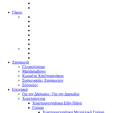
Γάμος
Ζαχαρωτά
Γλειφιτζούρια
Marshmallows
Κουφέτα Χατζηγιαννάκης
Συσκευασίες Ζαχαρωτών
Σέσουλες
Εποχιακά
Για τον Δάσκαλο / Για την Δασκάλα
Χριστούγεννα
Χριστουγεννιάτικα Είδη Πάρτι
Γούρια
Χριστουγεννιάτικα Μεταλλικά Γούρια