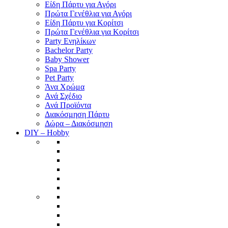
Είδη Πάρτυ για Αγόρι
Πρώτα Γενέθλια για Αγόρι
Είδη Πάρτυ για Κορίτσι
Πρώτα Γενέθλια για Κορίτσι
Party Ενηλίκων
Bachelor Party
Baby Shower
Spa Party
Pet Party
Άνα Χρώμα
Ανά Σχέδιο
Ανά Προϊόντα
Διακόσμηση Πάρτυ
Δώρα – Διακόσμηση
DIY – Hobby