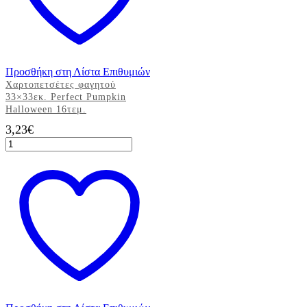
Προσθήκη στη Λίστα Επιθυμιών
Χαρτοπετσέτες φαγητού
33×33εκ. Perfect Pumpkin
Halloween 16τεμ.
3,23
€
Χαρτοπετσέτες
φαγητού
33x33εκ.
Perfect
Pumpkin
Halloween
16τεμ.
ποσότητα