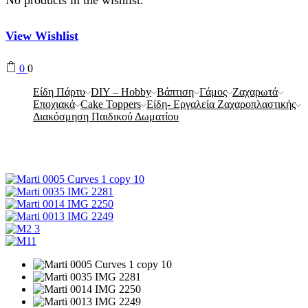
View Wishlist
0
0
Είδη Πάρτυ
DIY – Hobby
Βάπτιση
Γάμος
Ζαχαρωτά
Εποχιακά
Cake Toppers
Είδη- Εργαλεία Ζαχαροπλαστικής
Διακόσμηση Παιδικού Δωματίου
Αρχική Σελίδα
Εποχιακά
Μαρτάκια