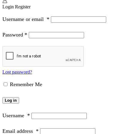
Login
Register
Username or email
*
Password
*
Lost password?
Remember Me
Log in
Username
*
Email address
*