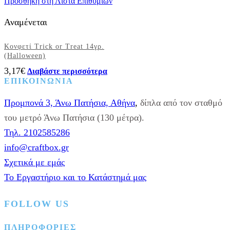
Προσθήκη στη Λίστα Επιθυμιών
Αναμένεται
Κονφετί Trick or Treat 14γρ.
(Halloween)
3,17
€
Διαβάστε περισσότερα
ΕΠΙΚΟΙΝΩΝΙΑ
Προμπονά 3, Άνω Πατήσια, Αθήνα
,
δίπλα από τον σταθμό
του μετρό Άνω Πατήσια (130 μέτρα).
Τηλ. 2102585286
info@craftbox.gr
Σχετικά με εμάς
Το Εργαστήριο και το Κατάστημά μας
FOLLOW US
Facebook
Instagram
Pinterest
ΠΛΗΡΟΦΟΡΙΕΣ