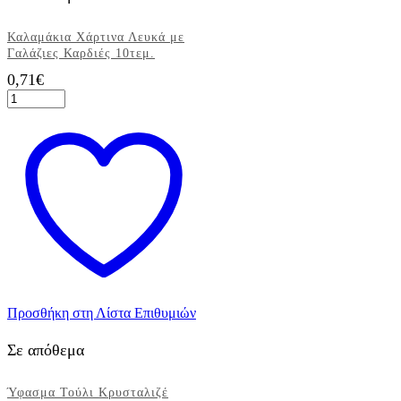
Καλαμάκια Χάρτινα Λευκά με
Γαλάζιες Καρδιές 10τεμ.
0,71
€
Καλαμάκια
Χάρτινα
Λευκά
με
Γαλάζιες
Καρδιές
10τεμ.
ποσότητα
Προσθήκη στη Λίστα Επιθυμιών
Σε απόθεμα
Ύφασμα Τούλι Κρυσταλιζέ