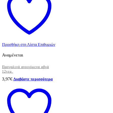
Προσθήκη στη Λίστα Επιθυμιών
Αναμένεται
Πασχαλινά ανοιγόμενα αβγά
12τεμ.
3,97
€
Διαβάστε περισσότερα