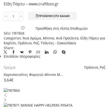
Είδη Πάρτυ – www.craftbox.gr
ΠΡΟΣΘΉΚΗ ΣΤΟ ΚΑΛΆΘΙ
Πλαστικές
Τσάντες
Δώρων
Προσθήκη στη Λίστα Επιθυμιών
Minnie
SKU:
Π87868
Mouse
Categories:
Άνα Χρώμα
,
Minnie
,
Ανά Προϊόντα
,
Είδη Πάρτυ για
Helpers,
Κορίτσι
,
Πράσινο
,
Ροζ
,
Τσάντες - Σακουλάκια
16,8
Share:
x
Επιπλέον πληροφορίες
23εκ.,
6τεμ.
ποσότητα
Χρώμα
Πράσινο
,
Ροζ
Χαρτοπετσέτες Φαγητού Minnie M...
3,64
€