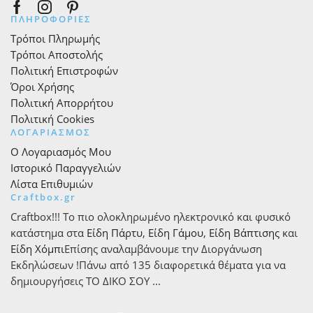
Facebook
Instagram
Pinterest
ΠΛΗΡΟΦΟΡΙΕΣ
Τρόποι Πληρωμής
Τρόποι Αποστολής
Πολιτική Επιστροφών
Όροι Χρήσης
Πολιτική Απορρήτου
Πολιτική Cookies
ΛΟΓΑΡΙΑΣΜΟΣ
Ο Λογαριασμός Μου
Ιστορικό Παραγγελιών
Λίστα Επιθυμιών
Craftbox.gr
Craftbox!!! Το πιο ολοκληρωμένο ηλεκτρονικό και φυσικό
κατάστημα στα
Είδη Πάρτυ
,
Είδη Γάμου
,
Είδη Βάπτισης
και
Είδη Χόμπι
Επίσης αναλαμβάνουμε την Διοργάνωση
Εκδηλώσεων !Πάνω από 135 διαφορετικά θέματα για να
δημιουργήσεις ΤΟ ΔΙΚΟ ΣΟΥ ...