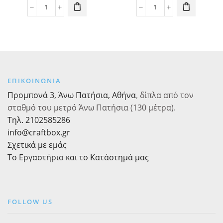
Τραπεζομάντηλο
Πιάτα
πλαστικό
γλυκού
μαύρο
τετράγωνα
μονόχρωμο
18εκ.
1,37x2,74m
πράσινο
ποσότητα
σκούρο
μονόχρωμα
ΕΠΙΚΟΙΝΩΝΙΑ
16τεμ.
Προμπονά 3, Άνω Πατήσια, Αθήνα
,
δίπλα από τον
ποσότητα
σταθμό του μετρό Άνω Πατήσια (130 μέτρα).
Τηλ. 2102585286
info@craftbox.gr
Σχετικά με εμάς
Το Εργαστήριο και το Κατάστημά μας
FOLLOW US