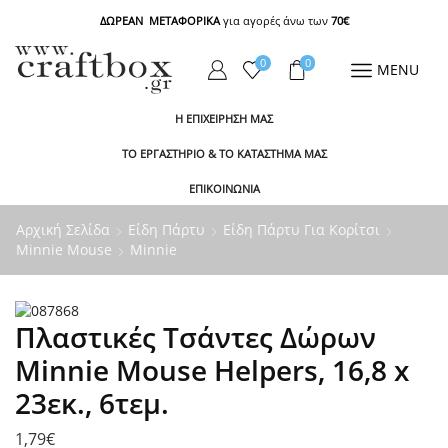
ΔΩΡΕΑΝ ΜΕΤΑΦΟΡΙΚΑ
για αγορές άνω των
70€
0
0
MENU
Η ΕΠΙΧΕΙΡΗΣΗ ΜΑΣ
ΤΟ ΕΡΓΑΣΤΗΡΙΟ & ΤΟ ΚΑΤΑΣΤΗΜΑ ΜΑΣ
ΕΠΙΚΟΙΝΩΝΙΑ
Αρχική Σελίδα
Είδη Πάρτυ
Είδη Πάρτυ Για Κορίτσι
Minnie Mouse
Minnie
Πλαστικές Τσάντες Δώρων
Minnie Mouse Helpers, 16,8 x
23εκ., 6τεμ.
1,79
€