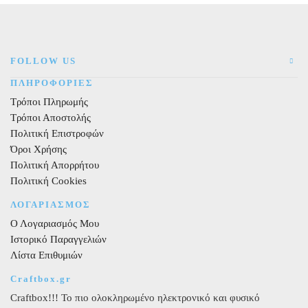
βούλες
30εκ.
6
τεμ.
FOLLOW US
ποσότητα
ΠΛΗΡΟΦΟΡΙΕΣ
Τρόποι Πληρωμής
Τρόποι Αποστολής
Πολιτική Επιστροφών
Όροι Χρήσης
Πολιτική Απορρήτου
Πολιτική Cookies
ΛΟΓΑΡΙΑΣΜΟΣ
Ο Λογαριασμός Μου
Ιστορικό Παραγγελιών
Λίστα Επιθυμιών
Craftbox.gr
Craftbox!!! Το πιο ολοκληρωμένο ηλεκτρονικό και φυσικό