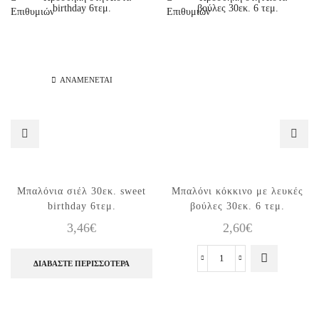
Επιθυμιών
Επιθυμιών
ΑΝΑΜΈΝΕΤΑΙ
Μπαλόνια σιέλ 30εκ. sweet
Μπαλόνι κόκκινο με λευκές
birthday 6τεμ.
βούλες 30εκ. 6 τεμ.
3,46
€
2,60
€
ΔΙΑΒΆΣΤΕ ΠΕΡΙΣΣΌΤΕΡΑ
Μπαλόνι
κόκκινο
με
λευκές