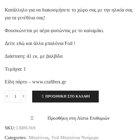
Κατάλληλο για να διακοσμήσετε το χώρο σας με την ηλικία σας
για τα γενέθλια σας!
Φουσκώνεται με αέρα φυσώντας με το καλαμάκι.
Δείτε
εδώ
και άλλα μπαλόνια Foil !
Διάσταση: 41 εκ. με βαλβίδα
Τεμάχια: 1
Είδη πάρτυ – www.craftbox.gr
ΠΡΟΣΘΉΚΗ ΣΤΟ ΚΑΛΆΘΙ
Μπαλόνι
Foil
Νο
2
Προσθήκη στη Λίστα Επιθυμιών
Jelli
SKU:
LM86369
Ombre,
41εκ.
Categories:
Μπαλόνια
,
Foil Μπαλόνια Νούμερα