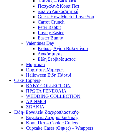
Τσάντες – Backpack
Πασχαλινά Κουπ Πατ
Ξύλινα Διακοσμητικά
Guess How Much I Love You
Carrot Crunch
Peter Rabbit
Lovely Easter
Easter Bunny
Valentines Day
Κούπες Aγίου Βαλεντίνου
Διακόσμηση
Είδη Σερβιρίσματος
Μαρτάκια
Γιορτή της Μητέρας
Halloween Είδη Πάρτυ!
Cake Toppers
BABY COLLECTION
ΠΡΩΤΑ ΓΕΝΕΘΛΙΑ
WEDDING COLLECTION
ΑΡΙΘΜΟΙ
ΖΩΑΚΙΑ
Είδη- Εργαλεία Ζαχαροπλαστικής
Εργαλεία Ζαχαροπλαστικής
Κουπ Πατ – Cookie Cutters
Cupcake Cases (Θήκες) – Wrappers