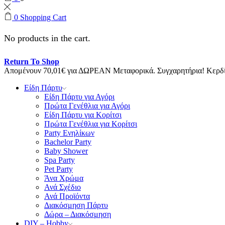
0
Shopping Cart
No products in the cart.
Return To Shop
Απομένουν
70,01
€
για ΔΩΡΕΑΝ Μεταφορικά.
Συγχαρητήρια! Κερ
Είδη Πάρτυ
Είδη Πάρτυ για Αγόρι
Πρώτα Γενέθλια για Αγόρι
Είδη Πάρτυ για Κορίτσι
Πρώτα Γενέθλια για Κορίτσι
Party Ενηλίκων
Bachelor Party
Baby Shower
Spa Party
Pet Party
Άνα Χρώμα
Ανά Σχέδιο
Ανά Προϊόντα
Διακόσμηση Πάρτυ
Δώρα – Διακόσμηση
DIY – Hobby