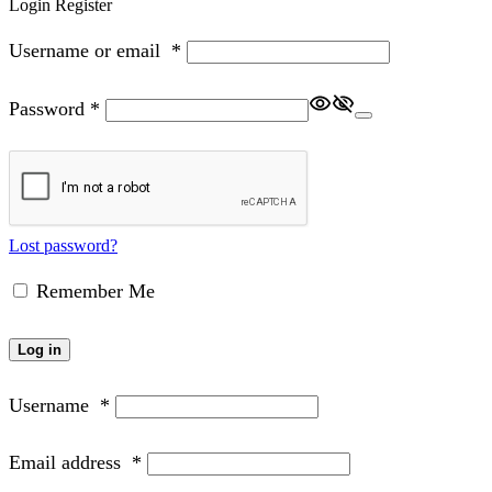
Login
Register
Username or email
*
Password
*
Lost password?
Remember Me
Log in
Username
*
Email address
*