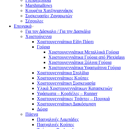
Γλειφιτζούρια
Marshmallows
Κουφέτα Χατζηγιαννάκης
Συσκευασίες Ζαχαρωτών
Σέσουλες
Εποχιακά
Για τον Δάσκαλο / Για την Δασκάλα
Χριστούγεννα
Χριστουγεννιάτικα Είδη Πάρτι
Γούρια
Χριστουγεννιάτικα Μεταλλικά Γούρια
Χριστουγεννιάτικα Γούρια από Plexiglass
Χριστουγεννιάτικα Ξύλινα Γούρια
Χριστουγεννιάτικα Υφασμάτινα Γούρια
Χριστουγεννιάτικα Στολίδια
Χριστουγεννιάτικες Κούπες
Χριστουγεννιάτικη Συσκευασία
Υλικά Χριστουγεννιάτικων Κατασκευών
Υφάσματα – Κορδέλες – Runner
Χριστουγεννιάτικες Τσάντες – Πουγκιά
Χριστουγεννιάτικη Διακόσμηση
Δώρα
Πάσχα
Πασχαλινές Λαμπάδες
Πασχαλινές Κούπες