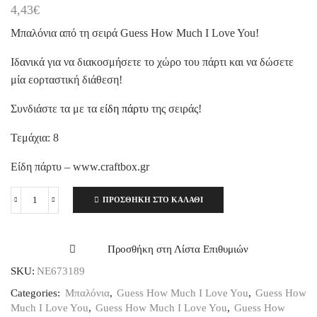
4,43
€
Μπαλόνια από τη σειρά Guess How Much I Love You!
Ιδανικά για να διακοσμήσετε το χώρο του πάρτι και να δώσετε
μία εορταστική διάθεση!
Συνδιάστε τα με τα
είδη πάρτυ
της σειράς!
Τεμάχια: 8
Είδη πάρτυ – www.craftbox.gr
ΠΡΟΣΘΉΚΗ ΣΤΟ ΚΑΛΆΘΙ
Μπαλόνια
Guess
How
Much
Προσθήκη στη Λίστα Επιθυμιών
I
SKU:
NE673189
Love
You
Categories:
Μπαλόνια
,
Guess How Much I Love You
,
Guess How
8
Much I Love You
,
Guess How Much I Love You
,
Guess How