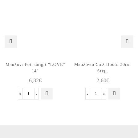
Μπαλόνι Foil ασημί “LOVE”
Μπαλόνια Σιέλ Πουά. 30εκ.
14″
6τεμ.
6,32
€
2,60
€
Μπαλόνι
Μπαλόνια
Foil
Σιέλ
ασημί
Πουά.
"LOVE"
30εκ.
14"
6τεμ.
ποσότητα
ποσότητα