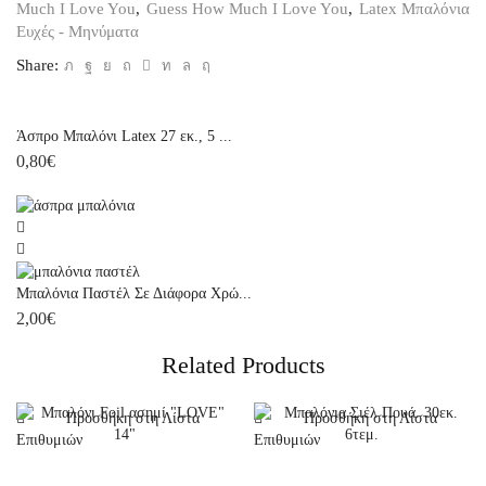
τεμ.
Much I Love You
,
Guess How Much I Love You
,
Latex Μπαλόνια
ποσότητα
Ευχές - Μηνύματα
Share:
Άσπρο Μπαλόνι Latex 27 εκ., 5 ...
0,80
€
Μπαλόνια Παστέλ Σε Διάφορα Χρώ...
2,00
€
Related Products
Προσθήκη στη Λίστα
Προσθήκη στη Λίστα
Επιθυμιών
Επιθυμιών