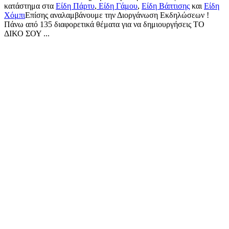
κατάστημα στα
Είδη Πάρτυ
,
Είδη Γάμου
,
Είδη Βάπτισης
και
Είδη
Χόμπι
Επίσης αναλαμβάνουμε την Διοργάνωση Εκδηλώσεων !
Πάνω από 135 διαφορετικά θέματα για να δημιουργήσεις ΤΟ
ΔΙΚΟ ΣΟΥ ...