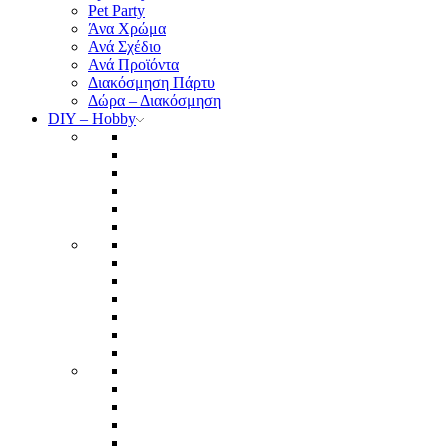
Pet Party
Άνα Χρώμα
Ανά Σχέδιο
Ανά Προϊόντα
Διακόσμηση Πάρτυ
Δώρα – Διακόσμηση
DIY – Hobby