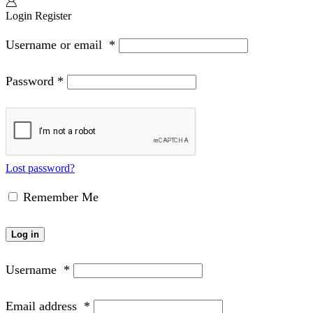
Login
Register
Username or email
*
Password
*
Lost password?
Remember Me
Log in
Username
*
Email address
*