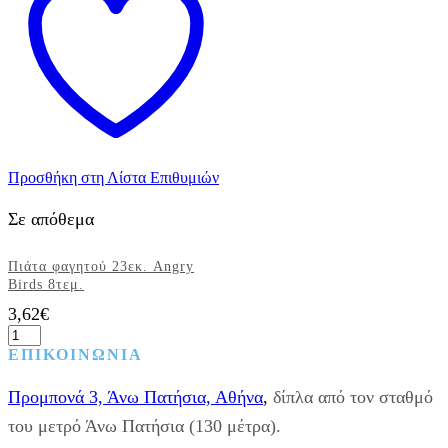
Προσθήκη στη Λίστα Επιθυμιών
Σε απόθεμα
Πιάτα φαγητού 23εκ. Angry
Birds 8τεμ.
3,62
€
Πιάτα
φαγητού
ΕΠΙΚΟΙΝΩΝΙΑ
23εκ.
Angry
Προμπονά 3, Άνω Πατήσια, Αθήνα
,
δίπλα από τον σταθμό
Birds
8τεμ.
του μετρό Άνω Πατήσια (130 μέτρα).
ποσότητα