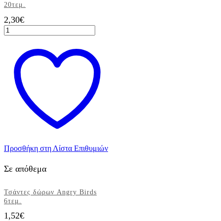
20τεμ.
2,30
€
Χαρτοπετσέτες
κόκκινες
πουά
20τεμ.
ποσότητα
Προσθήκη στη Λίστα Επιθυμιών
Σε απόθεμα
Τσάντες δώρων Angry Birds
6τεμ.
1,52
€