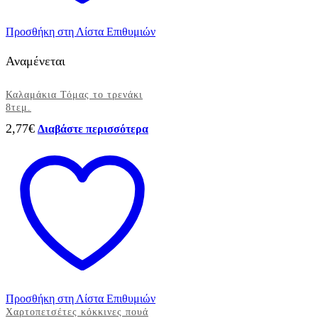
Προσθήκη στη Λίστα Επιθυμιών
Αναμένεται
Καλαμάκια Τόμας το τρενάκι
8τεμ.
2,77
€
Διαβάστε περισσότερα
Προσθήκη στη Λίστα Επιθυμιών
Χαρτοπετσέτες κόκκινες πουά