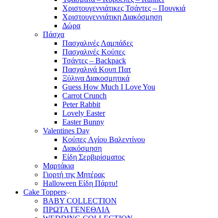
Χριστουγεννιάτικες Τσάντες – Πουγκιά
Χριστουγεννιάτικη Διακόσμηση
Δώρα
Πάσχα
Πασχαλινές Λαμπάδες
Πασχαλινές Κούπες
Τσάντες – Backpack
Πασχαλινά Κουπ Πατ
Ξύλινα Διακοσμητικά
Guess How Much I Love You
Carrot Crunch
Peter Rabbit
Lovely Easter
Easter Bunny
Valentines Day
Κούπες Aγίου Βαλεντίνου
Διακόσμηση
Είδη Σερβιρίσματος
Μαρτάκια
Γιορτή της Μητέρας
Halloween Είδη Πάρτυ!
Cake Toppers
BABY COLLECTION
ΠΡΩΤΑ ΓΕΝΕΘΛΙΑ