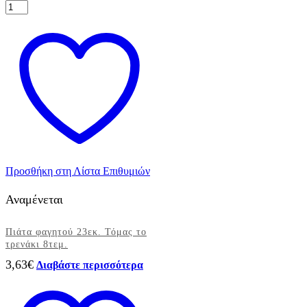
Τσάντες
δώρων
Angry
Birds
6τεμ.
ποσότητα
Προσθήκη στη Λίστα Επιθυμιών
Αναμένεται
Πιάτα φαγητού 23εκ. Τόμας το
τρενάκι 8τεμ.
3,63
€
Διαβάστε περισσότερα