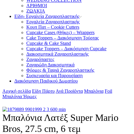
WEDDING COLLECTION
ΑΡΙΘΜΟΙ
ΖΩΑΚΙΑ
Είδη- Εργαλεία Ζαχαροπλαστικής
Εργαλεία Ζαχαροπλαστικής
Κουπ Πατ – Cookie Cutters
Cupcake Cases (Θήκες) – Wrappers
Cake Toppers – Διακόσμηση Τούρτας
Cupcake & Cake Stand
Cupcake Toppers – Διακόσμηση Cupcake
Διακοσμητικά Ζαχαροπλαστικής
Ζαχαρόπαστες
Ζαχαρώδη Διακοσμητικά
Φόρμες & Ταψιά Ζαχαροπλαστικής
Συσκευασία και Παρουσίαση
Διακόσμηση Παιδικού Δωματίου
Αρχική σελίδα
Είδη Πάρτυ
Ανά Προϊόντα
Μπαλόνια
Foil
Μπαλόνια Ήρωες
Μπαλόνια Λατέξ Super Mario
Bros, 27.5 cm, 6 τεμ