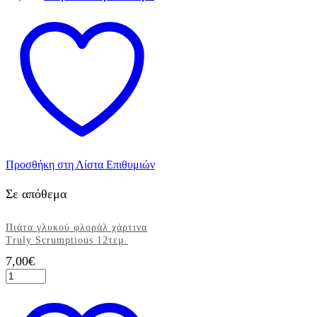
Προσθήκη στη Λίστα Επιθυμιών
Σε απόθεμα
Πιάτα γλυκού φλοράλ χάρτινα
Truly Scrumptious 12τεμ.
7,00
€
Πιάτα
γλυκού
φλοράλ
χάρτινα