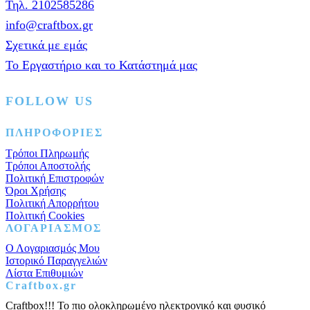
Τηλ. 2102585286
info@craftbox.gr
Σχετικά με εμάς
Το Εργαστήριο και το Κατάστημά μας
FOLLOW US
Facebook
Instagram
Pinterest
ΠΛΗΡΟΦΟΡΙΕΣ
Τρόποι Πληρωμής
Τρόποι Αποστολής
Πολιτική Επιστροφών
Όροι Χρήσης
Πολιτική Απορρήτου
Πολιτική Cookies
ΛΟΓΑΡΙΑΣΜΟΣ
Ο Λογαριασμός Μου
Ιστορικό Παραγγελιών
Λίστα Επιθυμιών
Craftbox.gr
Craftbox!!! Το πιο ολοκληρωμένο ηλεκτρονικό και φυσικό