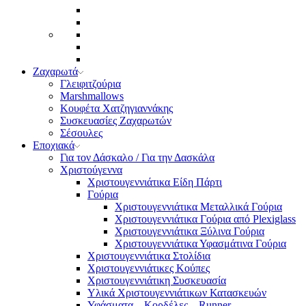
Ζαχαρωτά
Γλειφιτζούρια
Marshmallows
Κουφέτα Χατζηγιαννάκης
Συσκευασίες Ζαχαρωτών
Σέσουλες
Εποχιακά
Για τον Δάσκαλο / Για την Δασκάλα
Χριστούγεννα
Χριστουγεννιάτικα Είδη Πάρτι
Γούρια
Χριστουγεννιάτικα Μεταλλικά Γούρια
Χριστουγεννιάτικα Γούρια από Plexiglass
Χριστουγεννιάτικα Ξύλινα Γούρια
Χριστουγεννιάτικα Υφασμάτινα Γούρια
Χριστουγεννιάτικα Στολίδια
Χριστουγεννιάτικες Κούπες
Χριστουγεννιάτικη Συσκευασία
Υλικά Χριστουγεννιάτικων Κατασκευών
Υφάσματα – Κορδέλες – Runner