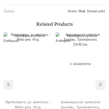
Χρώμα
Λευκό
,
Μωβ
,
Σκουρο μπλε
Related Products
Προσθήκη στη Λίστα
Προσθήκη στη Λίστα
Επιθυμιών
Επιθυμιών
ΑΝΑΜΈΝΕΤΑΙ
Προσκλήσεις με φακέλους –
Διακοσμητικό τραπεζιού
Hello pets. 8τεμ.
Σκυλάκι, Τρισδιάστατο,