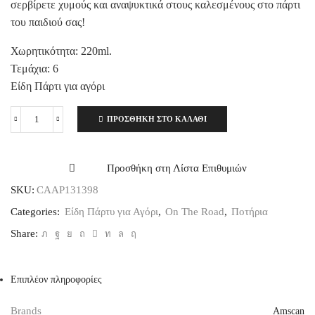
σερβίρετε χυμούς και αναψυκτικά στους καλεσμένους στο πάρτι
του παιδιού σας!
Χωρητικότητα: 220ml.
Τεμάχια: 6
Είδη Πάρτι για αγόρι
ΠΡΟΣΘΉΚΗ ΣΤΟ ΚΑΛΆΘΙ
Οχήματα
Χάρτινα
Ποτήρια,
220ml.,
Προσθήκη στη Λίστα Επιθυμιών
6
SKU:
CAAP131398
τεμ.
ποσότητα
Categories:
Είδη Πάρτυ για Αγόρι
,
On The Road
,
Ποτήρια
Share:
Επιπλέον πληροφορίες
Brands
Amscan