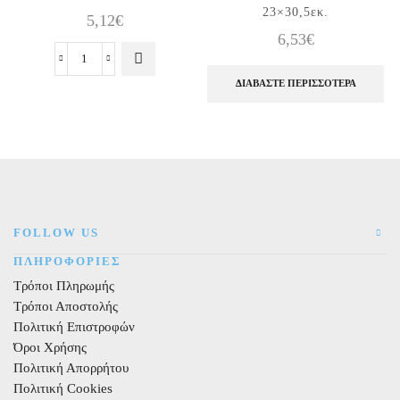
23×30,5εκ.
5,12
€
6,53
€
Προσκλήσεις
ΔΙΑΒΆΣΤΕ ΠΕΡΙΣΣΌΤΕΡΑ
με
φακέλους
-
Hello
pets.
8τεμ.
ποσότητα
FOLLOW US
ΠΛΗΡΟΦΟΡΙΕΣ
Τρόποι Πληρωμής
Τρόποι Αποστολής
Πολιτική Επιστροφών
Όροι Χρήσης
Πολιτική Απορρήτου
Πολιτική Cookies