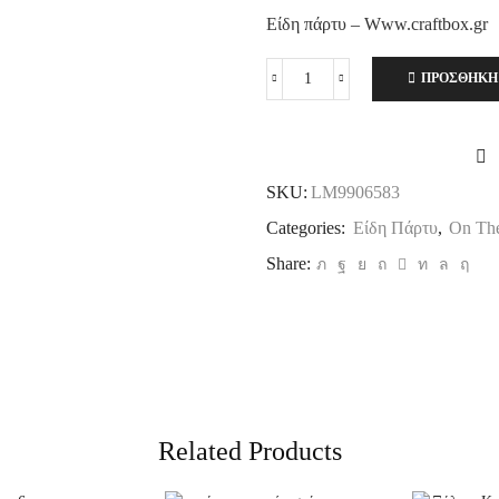
Είδη πάρτυ – Www.craftbox.gr
ΠΡΟΣΘΉΚΗ
Πακέτο
Δωράκια
On
The
Road,
SKU:
LM9906583
τεμ.24
ποσότητα
Categories:
Είδη Πάρτυ
,
On Th
Share:
Related Products