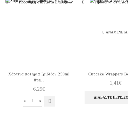
Προσθήκη στη Λίστα Επιθυμιών
Προσθήκη στη Λίστ
ΑΝΑΜΈΝΕΤΑ
Χάρτινα ποτήρια Ιριδίζον 250ml
Cupcake Wrappers B
8τεμ.
1,41
€
6,25
€
ΔΙΑΒΆΣΤΕ ΠΕΡΙΣΣ
Χάρτινα
ποτήρια
Ιριδίζον
250ml
8τεμ.