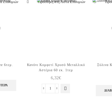
α Επιθυμιών
Προσθήκη στη Λίστα Επιθυμιών
Προσ
Ι
ee 6τεμ.
Κανόνι Κομφετί Χρυσό Μεταλλικό
Ξύλινα Κ
Αστέρια 60 εκ. 1τεμ
6,32
€
ΌΤΕΡΑ
Κανόνι
ΔΙΑΒ
Κομφετί
Χρυσό
Μεταλλικό
Αστέρια