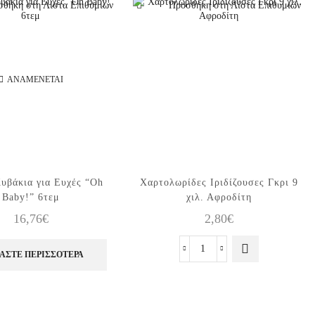
θήκη στη Λίστα Επιθυμιών
Προσθήκη στη Λίστα Επιθυμιών
ΑΝΑΜΈΝΕΤΑΙ
υβάκια για Ευχές “Oh
Χαρτολωρίδες Ιριδίζουσες Γκρι 9
Baby!” 6τεμ
χιλ. Αφροδίτη
16,76
€
2,80
€
Χαρτολωρίδες
ΆΣΤΕ ΠΕΡΙΣΣΌΤΕΡΑ
Ιριδίζουσες
Γκρι
9
χιλ.