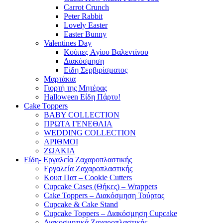
Carrot Crunch
Peter Rabbit
Lovely Easter
Easter Bunny
Valentines Day
Κούπες Aγίου Βαλεντίνου
Διακόσμηση
Είδη Σερβιρίσματος
Μαρτάκια
Γιορτή της Μητέρας
Halloween Είδη Πάρτυ!
Cake Toppers
BABY COLLECTION
ΠΡΩΤΑ ΓΕΝΕΘΛΙΑ
WEDDING COLLECTION
ΑΡΙΘΜΟΙ
ΖΩΑΚΙΑ
Είδη- Εργαλεία Ζαχαροπλαστικής
Εργαλεία Ζαχαροπλαστικής
Κουπ Πατ – Cookie Cutters
Cupcake Cases (Θήκες) – Wrappers
Cake Toppers – Διακόσμηση Τούρτας
Cupcake & Cake Stand
Cupcake Toppers – Διακόσμηση Cupcake
Διακοσμητικά Ζαχαροπλαστικής