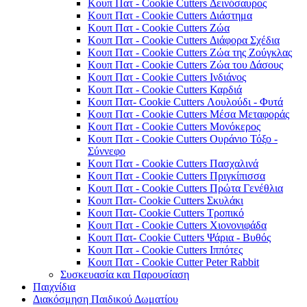
Κουπ Πατ - Cookie Cutters Δεινόσαυρος
Κουπ Πατ - Cookie Cutters Διάστημα
Κουπ Πατ - Cookie Cutters Ζώα
Κουπ Πατ - Cookie Cutters Διάφορα Σχέδια
Κουπ Πατ - Cookie Cutters Ζώα της Ζούγκλας
Κουπ Πατ - Cookie Cutters Ζώα του Δάσους
Κουπ Πατ - Cookie Cutters Ινδιάνος
Κουπ Πατ - Cookie Cutters Καρδιά
Κουπ Πατ- Cookie Cutters Λουλούδι - Φυτά
Κουπ Πατ - Cookie Cutters Μέσα Μεταφοράς
Κουπ Πατ - Cookie Cutters Μονόκερος
Κουπ Πατ - Cookie Cutters Ουράνιο Τόξο -
Σύννεφο
Κουπ Πατ - Cookie Cutters Πασχαλινά
Κουπ Πατ - Cookie Cutters Πριγκίπισσα
Κουπ Πατ - Cookie Cutters Πρώτα Γενέθλια
Κουπ Πατ- Cookie Cutters Σκυλάκι
Κουπ Πατ- Cookie Cutters Τροπικό
Κουπ Πατ - Cookie Cutters Χιονονιφάδα
Κουπ Πατ- Cookie Cutters Ψάρια - Βυθός
Κουπ Πατ - Cookie Cutters Ιππότες
Κουπ Πατ - Cookie Cutter Peter Rabbit
Συσκευασία και Παρουσίαση
Παιχνίδια
Διακόσμηση Παιδικού Δωματίου