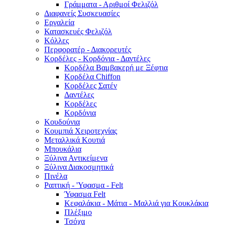
Γράμματα - Αριθμοί Φελιζόλ
Διαφανείς Συσκευασίες
Εργαλεία
Κατασκευές Φελιζόλ
Κόλλες
Περφορατέρ - Διακορευτές
Κορδέλες - Κορδόνια - Δαντέλες
Κορδέλα Βαμβακερή με Ξέφτια
Κορδέλα Chiffon
Κορδέλες Σατέν
Δαντέλες
Κορδέλες
Κορδόνια
Κουδούνια
Κουμπιά Χειροτεχνίας
Μεταλλικά Κουτιά
Μπουκάλια
Ξύλινα Αντικείμενα
Ξύλινα Διακοσμητικά
Πινέλα
Ραπτική - 'Υφασμα - Felt
Ύφασμα Felt
Κεφαλάκια - Μάτια - Μαλλιά για Κουκλάκια
Πλέξιμο
Τσόχα