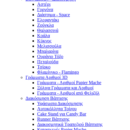
Αστέρι
Γοργόνα
Διάστημα - Space
Ελεφαντάκι
Ζούγκλα
Θαλασσινά
Κοάλα
Κύκνος
Μελισσούλα
Μπαλαρίνα
Ουράνιο Τόξο
Πεταλούδα
Τσίρκο
Φλαμίνγκο - Flamingo
Γράμματα Αριθμοί 3D
Γράμματα - Αριθμοί Papier Mache
Ξύλινα Γράμματα και Αριθμοί
Γράμματα - Αριθμοί από Φελιζόλ
Διακόσμηση Βάπτισης
Υφάσματα Διακόσμησης
Αυτοκόλλητα Τοίχου
Cake Stand για Candy Bar
Runner Βάπτισης
Διακοσμητικά Τραπεζιού Βάπτισης
Κατασκευές Papier Mache