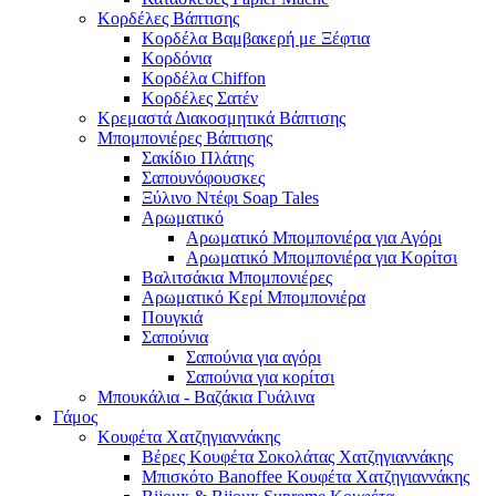
Κορδέλες Βάπτισης
Κορδέλα Βαμβακερή με Ξέφτια
Κορδόνια
Κορδέλα Chiffon
Κορδέλες Σατέν
Κρεμαστά Διακοσμητικά Βάπτισης
Μπομπονιέρες Βάπτισης
Σακίδιο Πλάτης
Σαπουνόφουσκες
Ξύλινο Ντέφι Soap Tales
Αρωματικό
Αρωματικό Μπομπονιέρα για Αγόρι
Αρωματικό Μπομπονιέρα για Κορίτσι
Βαλιτσάκια Μπομπονιέρες
Αρωματικό Κερί Μπομπονιέρα
Πουγκιά
Σαπούνια
Σαπούνια για αγόρι
Σαπούνια για κορίτσι
Μπουκάλια - Βαζάκια Γυάλινα
Γάμος
Κουφέτα Χατζηγιαννάκης
Βέρες Κουφέτα Σοκολάτας Χατζηγιαννάκης
Μπισκότο Banoffee Κουφέτα Χατζηγιαννάκης