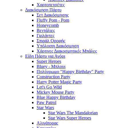
Χαρτοπετσέτες
Διακόσμηση Πάρτυ
Σετ Διακόσμησης
Fluffy Pom - Pom
Honeycomb
Βεντάλιες
Γιρλάντες
Σπιράλ Οροφής
Υπόλοιπη Διακόσμηση
Χάρτινες Διακοσμητικές Μπάλες
Είδη Πάρτυ για Αγόρι
Super Heroes
Bluey - Μπλουι
Πολύχρωμο "Happy Birthday" Party
Construction Party
Harry Potter Magic Party
Let's Go Wild
Mickey Mouse Party
Blue Happy Birthday
Paw Patrol
Star Wars
Star Wars The Mandalorian
Star Wars Super Heroes
Αλιγάτορας