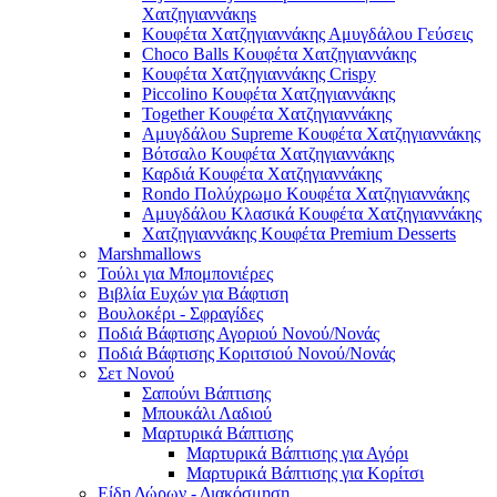
Χατζηγιαννάκηs
Κουφέτα Χατζηγιαννάκης Αμυγδάλου Γεύσεις
Choco Balls Κουφέτα Χατζηγιαννάκης
Κουφέτα Χατζηγιαννάκης Crispy
Piccolino Κουφέτα Χατζηγιαννάκης
Together Κουφέτα Χατζηγιαννάκης
Αμυγδάλου Supreme Κουφέτα Χατζηγιαννάκης
Βότσαλο Κουφέτα Χατζηγιαννάκης
Καρδιά Κουφέτα Χατζηγιαννάκης
Rondo Πολύχρωμο Κουφέτα Χατζηγιαννάκης
Αμυγδάλου Κλασικά Κουφέτα Χατζηγιαννάκης
Χατζηγιαννάκης Κουφέτα Premium Desserts
Marshmallows
Τούλι για Μπομπονιέρες
Βιβλία Ευχών για Βάφτιση
Βουλοκέρι - Σφραγίδες
Ποδιά Βάφτισης Αγοριού Νονού/Νονάς
Ποδιά Βάφτισης Κοριτσιού Νονού/Νονάς
Σετ Νονού
Σαπούνι Βάπτισης
Μπουκάλι Λαδιού
Μαρτυρικά Βάπτισης
Μαρτυρικά Βάπτισης για Αγόρι
Μαρτυρικά Βάπτισης για Κορίτσι
Είδη Δώρων - Διακόσμηση