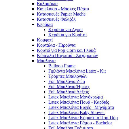
Καλαμάκια
Καπελάκια - Μάσκες Πάρτυ
Κατασκευές Papier Mache
Κατασκευές Φελιζόλ
Κεράκια
Κεράκια για Αγόρι
Κεράκια για Κορίτσι
Κομφετί
Κουτάλια - Πιρούνια
Κουτιά για Pop-Corn και Γλυκά
Κύπελλα Παγωτού - Ζαχαρωτών
Μπαλόνια
Balloon Frame
Γιρλάντα Μπαλόνια Latex - Kit
Τρόμπες Μπαλονιών
Foil Μπαλόνια Ζώα
Foil Μπαλόνια Ήρωες
Foil Μπαλόνια Λέξεις
Latex Μπαλόνια Μονόχρωμα
Latex Μπαλόνια Πουά - Καρδιές
Latex Μπαλόνια Ευχές - Μηνύματα
Latex Μπαλόνια Baby Shower
Latex Μπαλόνια Κομφετί ή Πομ Πομ
Latex Μπαλόνια Γάμου - Bachelor
Foil Μπαλόνι Γράμματα