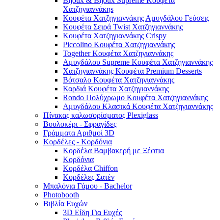
Bijoux & Bijoux Supreme Κουφέτα
Χατζηγιαννάκηs
Κουφέτα Χατζηγιαννάκης Αμυγδάλου Γεύσεις
Κουφέτα Σειρά Twist Χατζηγιαννάκης
Κουφέτα Χατζηγιαννάκης Crispy
Piccolino Κουφέτα Χατζηγιαννάκης
Together Κουφέτα Χατζηγιαννάκης
Αμυγδάλου Supreme Κουφέτα Χατζηγιαννάκης
Χατζηγιαννάκης Κουφέτα Premium Desserts
Βότσαλο Κουφέτα Χατζηγιαννάκης
Καρδιά Κουφέτα Χατζηγιαννάκης
Rondo Πολύχρωμο Κουφέτα Χατζηγιαννάκης
Αμυγδάλου Κλασικά Κουφέτα Χατζηγιαννάκης
Πίνακας καλωσορίσματος Plexiglass
Βουλοκέρι - Σφραγίδες
Γράμματα Αριθμοί 3D
Κορδέλες - Κορδόνια
Κορδέλα Βαμβακερή με Ξέφτια
Κορδόνια
Κορδέλα Chiffon
Κορδέλες Σατέν
Μπαλόνια Γάμου - Bachelor
Photobooth
Βιβλία Ευχών
3D Είδη Για Ευχές