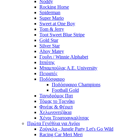
Noddy
Rocking Horse
Spiderman
Super Mario
Sweet at One Boy
Tom & Jerry
Toot Sweet Blue Stripe
Gold Star
Silver Star
Ahoy Matey
Γουΐνι / Winnie Alphabet
Ιππότης
Μπαμπούλας Α.Ε. University
Πειρατές
Ποδόσφαιρο
Ποδόσφαιρο Champions
Football Gold
Ταχυδρόμος Πατ
Τόμας το Τρενάκι
Φινέας & Φέρμπ
Χελωνονιτζάκια
Χένρι Τερατοαγκαλίτσας
Πρώτα Γενέθλια για Αγόρι
Ζούγκλα - Jungle Party Let's Go Wild
Racing Car Meri Meri