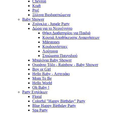
Chevron
Kraft
Ριγέ
Ξύλινα Βιοδιασπώμενα
Baby Shower
Ζούγκλα - Jungle Party
Δώρα για το Νεογέννητο
Θήκη Διαβατηρίου για Παιδιά
Κουτιά Αποθήκευσης Αναμνήσεων
Milestones
Κουδουνίστρες
Λούτρινα
Στρώματα Παιχνιδιού
Μπαλόνια Baby Shower
Ουράνιο Τόξο - Rainbow - Baby Shower
Boy or Girl
Hello Baby - Αστεράκι
Mom To Be
Hello World
Oh Baby !
Party Ενηλίκων
Floral
Colorful "Happy Birthday" Party
Blue Happy Birthday Party
Spa Party