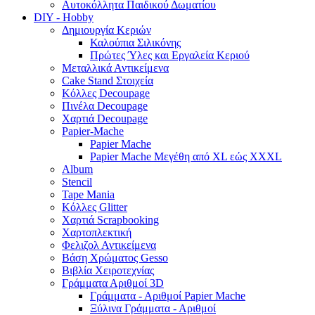
Αυτοκόλλητα Παιδικού Δωματίου
DIY - Hobby
Δημιουργία Κεριών
Καλούπια Σιλικόνης
Πρώτες Ύλες και Εργαλεία Κεριού
Μεταλλικά Αντικείμενα
Cake Stand Στοιχεία
Κόλλες Decoupage
Πινέλα Decoupage
Χαρτιά Decoupage
Papier-Mache
Papier Mache
Papier Mache Μεγέθη από XL εώς XXXL
Album
Stencil
Tape Mania
Κόλλες Glitter
Χαρτιά Scrapbooking
Χαρτοπλεκτική
Φελιζολ Αντικείμενα
Βάση Χρώματος Gesso
Βιβλία Χειροτεχνίας
Γράμματα Αριθμοί 3D
Γράμματα - Αριθμοί Papier Mache
Ξύλινα Γράμματα - Αριθμοί