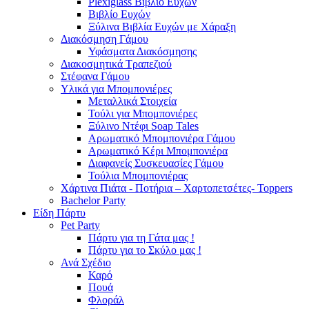
Plexiglass Βιβλίο Ευχών
Βιβλίο Ευχών
Ξύλινα Βιβλία Ευχών με Χάραξη
Διακόσμηση Γάμου
Υφάσματα Διακόσμησης
Διακοσμητικά Τραπεζιού
Στέφανα Γάμου
Υλικά για Μπομπονιέρες
Μεταλλικά Στοιχεία
Τούλι για Μπομπονιέρες
Ξύλινο Ντέφι Soap Tales
Αρωματικό Μπομπονιέρα Γάμου
Αρωματικό Κέρι Μπομπονιέρα
Διαφανείς Συσκευασίες Γάμου
Τούλια Μπομπονιέρας
Χάρτινα Πιάτα - Ποτήρια – Χαρτοπετσέτες- Toppers
Bachelor Party
Είδη Πάρτυ
Pet Party
Πάρτυ για τη Γάτα μας !
Πάρτυ για το Σκύλο μας !
Ανά Σχέδιο
Καρό
Πουά
Φλοράλ