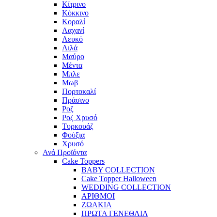
Κίτρινο
Κόκκινο
Κοραλί
Λαχανί
Λευκό
Λιλά
Μαύρο
Μέντα
Μπλε
Μωβ
Πορτοκαλί
Πράσινο
Ροζ
Ροζ Χρυσό
Τυρκουάζ
Φούξια
Χρυσό
Ανά Προϊόντα
Cake Toppers
BABY COLLECTION
Cake Topper Halloween
WEDDING COLLECTION
ΑΡΙΘΜΟΙ
ΖΩΑΚΙΑ
ΠΡΩΤΑ ΓΕΝΕΘΛΙΑ