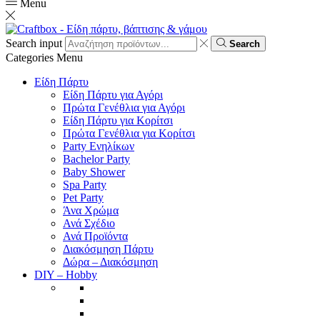
Menu
Search input
Search
Categories
Menu
Είδη Πάρτυ
Είδη Πάρτυ για Αγόρι
Πρώτα Γενέθλια για Αγόρι
Είδη Πάρτυ για Κορίτσι
Πρώτα Γενέθλια για Κορίτσι
Party Ενηλίκων
Bachelor Party
Baby Shower
Spa Party
Pet Party
Άνα Χρώμα
Ανά Σχέδιο
Ανά Προϊόντα
Διακόσμηση Πάρτυ
Δώρα – Διακόσμηση
DIY – Hobby