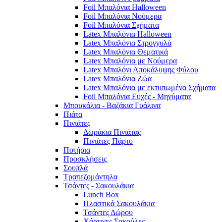
Foil Μπαλόνια Halloween
Foil Μπαλόνια Νούμερα
Foil Μπαλόνια Σχήματα
Latex Μπαλόνια Halloween
Latex Μπαλόνια Στρογγυλά
Latex Μπαλόνια Θεματικά
Latex Μπαλόνια με Νούμερα
Latex Μπαλόνι Αποκάλυψης Φύλου
Latex Μπαλόνια Ζώα
Latex Μπαλόνια με εκτυπωμένα Σχήματα
Foil Μπαλόνια Ευχές - Μηνύματα
Μπουκάλια - Βαζάκια Γυάλινα
Πιάτα
Πινιάτες
Δωράκια Πινιάτας
Πινιάτες Πάρτυ
Ποτήρια
Προσκλήσεις
Σουπλά
Τραπεζομάντηλα
Τσάντες - Σακουλάκια
Lunch Box
Πλαστικά Σακουλάκια
Τσάντες Δώρου
Χάρτινες Σακούλες