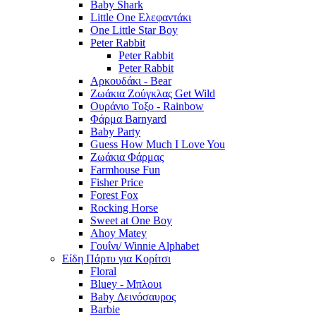
Baby Shark
Little One Ελεφαντάκι
One Little Star Boy
Peter Rabbit
Peter Rabbit
Peter Rabbit
Αρκουδάκι - Bear
Ζωάκια Ζούγκλας Get Wild
Ουράνιο Τοξο - Rainbow
Φάρμα Barnyard
Baby Party
Guess How Much I Love You
Ζωάκια Φάρμας
Farmhouse Fun
Fisher Price
Forest Fox
Rocking Horse
Sweet at One Boy
Ahoy Matey
Γουΐνι/ Winnie Alphabet
Είδη Πάρτυ για Κορίτσι
Floral
Bluey - Μπλουι
Baby Δεινόσαυρος
Barbie