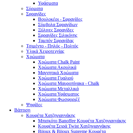
Υφάσματα
Σύρματα
Σφραγίδες
Βουλοκέρι - Σφραγίδες
Σύμβολα Σφραγίδων
Ξύλινες Σφραγίδες
Σφραγίδες Σιλικόνης
Ταμπόν Σφραγίδας
Τσιμέντο - Πηλός - Πολτός
Υλικά Χειροτεχνίας
Χρώματα
Χρώματα Chalk Paint
Χρώματα Ακρυλικά
Μαγνητικά Χρώματα
Χρώματα Γυαλιού
Χρώματα Μαυροπίνακα - Chalk
Χρώματα Μεταλλικά
Χρώματα Υφάσματος
Χρώματα Φωσφοριζέ
Ψηφίδες
Βάπτιση
Κουφέτα Χατζηγιαννάκης
Μπισκότο Banoffee Κουφέτα Χατζηγιαννάκης
Κουφέτα Σειρά Twist Χατζηγιαννάκης
Bijoux & Bijoux Supreme Κουφέτα