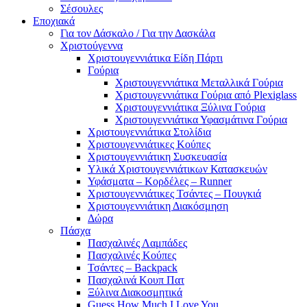
Σέσουλες
Εποχιακά
Για τον Δάσκαλο / Για την Δασκάλα
Χριστούγεννα
Χριστουγεννιάτικα Είδη Πάρτι
Γούρια
Χριστουγεννιάτικα Μεταλλικά Γούρια
Χριστουγεννιάτικα Γούρια από Plexiglass
Χριστουγεννιάτικα Ξύλινα Γούρια
Χριστουγεννιάτικα Υφασμάτινα Γούρια
Χριστουγεννιάτικα Στολίδια
Χριστουγεννιάτικες Κούπες
Χριστουγεννιάτικη Συσκευασία
Υλικά Χριστουγεννιάτικων Κατασκευών
Υφάσματα – Κορδέλες – Runner
Χριστουγεννιάτικες Τσάντες – Πουγκιά
Χριστουγεννιάτικη Διακόσμηση
Δώρα
Πάσχα
Πασχαλινές Λαμπάδες
Πασχαλινές Κούπες
Τσάντες – Backpack
Πασχαλινά Κουπ Πατ
Ξύλινα Διακοσμητικά
Guess How Much I Love You