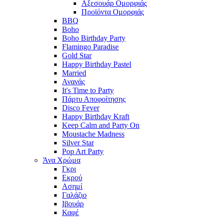
Αξεσουάρ Ομορφιάς
Προϊόντα Ομορφιάς
BBQ
Boho
Boho Birthday Party
Flamingo Paradise
Gold Star
Happy Birthday Pastel
Married
Ανανάς
It's Time to Party
Πάρτυ Αποφοίτησης
Disco Fever
Happy Birthday Kraft
Keep Calm and Party On
Moustache Madness
Silver Star
Pop Art Party
Άνα Χρώμα
Γκρι
Εκρού
Ασημί
Γαλάζιο
Ιβουάρ
Καφέ