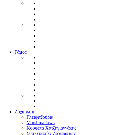
Γάμος
Ζαχαρωτά
Γλειφιτζούρια
Marshmallows
Κουφέτα Χατζηγιαννάκης
Συσκευασίες Ζαχαρωτών