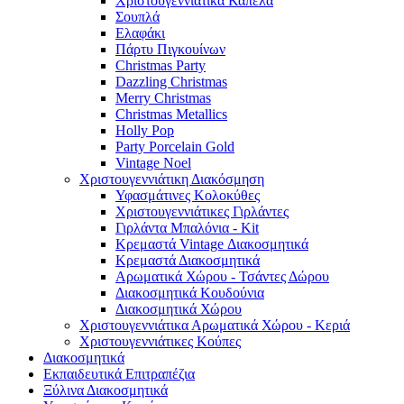
Χριστουγεννιάτικα Καπέλα
Σουπλά
Ελαφάκι
Πάρτυ Πιγκουίνων
Christmas Party
Dazzling Christmas
Merry Christmas
Christmas Metallics
Holly Pop
Party Porcelain Gold
Vintage Noel
Χριστουγεννιάτικη Διακόσμηση
Υφασμάτινες Κολοκύθες
Χριστουγεννιάτικες Γιρλάντες
Γιρλάντα Μπαλόνια - Kit
Κρεμαστά Vintage Διακοσμητικά
Κρεμαστά Διακοσμητικά
Αρωματικά Χώρου - Τσάντες Δώρου
Διακοσμητικά Κουδούνια
Διακοσμητικά Χώρου
Χριστουγεννιάτικα Αρωματικά Χώρου - Κεριά
Χριστουγεννιάτικες Κούπες
Διακοσμητικά
Εκπαιδευτικά Επιτραπέζια
Ξύλινα Διακοσμητικά