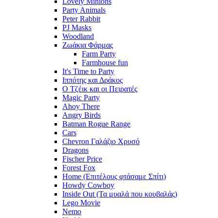
Lovely Minions
Party Animals
Peter Rabbit
PJ Masks
Woodland
Ζωάκια Φάρμας
Farm Party
Farmhouse fun
It's Time to Party
Ιππότης και Δράκος
Ο Τζέικ και οι Πειρατές
Magic Party
Ahoy There
Angry Birds
Batman Rogue Range
Cars
Chevron Γαλάζιο Χρυσό
Dragons
Fischer Price
Forest Fox
Home (Επιτέλους φτάσαμε Σπίτι)
Howdy Cowboy
Inside Out (Τα μυαλά που κουβαλάς)
Lego Movie
Nemo