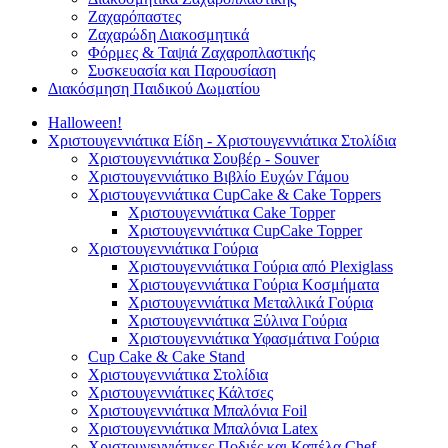
Ζαχαρόπαστες
Ζαχαρώδη Διακοσμητικά
Φόρμες & Ταψιά Ζαχαροπλαστικής
Συσκευασία και Παρουσίαση
Διακόσμηση Παιδικού Δωματίου
Halloween!
Χριστουγεννιάτικα Είδη - Χριστουγεννιάτικα Στολίδια
Χριστουγεννιάτικα Σουβέρ - Souver
Χριστουγεννιάτικο Βιβλίο Ευχών Γάμου
Χριστουγεννιάτικα CupCake & Cake Toppers
Χριστουγεννιάτικα Cake Topper
Χριστουγεννιάτικα CupCake Topper
Χριστουγεννιάτικα Γούρια
Χριστουγεννιάτικα Γούρια από Plexiglass
Χριστουγεννιάτικα Γούρια Κοσμήματα
Χριστουγεννιάτικα Μεταλλικά Γούρια
Χριστουγεννιάτικα Ξύλινα Γούρια
Χριστουγεννιάτικα Υφασμάτινα Γούρια
Cup Cake & Cake Stand
Χριστουγεννιάτικα Στολίδια
Χριστουγεννιάτικες Κάλτσες
Χριστουγεννιάτικα Μπαλόνια Foil
Χριστουγεννιάτικα Μπαλόνια Latex
Χριστουγεννιάτικες Ποδιές και Καπέλα Chef