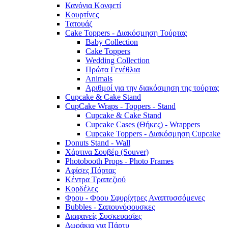
Κανόνια Κονφετί
Κουρτίνες
Τατουάζ
Cake Toppers - Διακόσμηση Τούρτας
Baby Collection
Cake Toppers
Wedding Collection
Πρώτα Γενέθλια
Animals
Αριθμοί για την διακόσμηση της τούρτας
Cupcake & Cake Stand
CupCake Wraps - Toppers - Stand
Cupcake & Cake Stand
Cupcake Cases (Θήκες) - Wrappers
Cupcake Toppers - Διακόσμηση Cupcake
Donuts Stand - Wall
Χάρτινα Σουβέρ (Souver)
Photobooth Props - Photo Frames
Αφίσες Πόρτας
Κέντρα Τραπεζιού
Κορδέλες
Φρου - Φρου Σφυρίχτρες Αναπτυσσόμενες
Bubbles - Σαπουνόφουσκες
Διαφανείς Συσκευασίες
Δωράκια για Πάρτυ