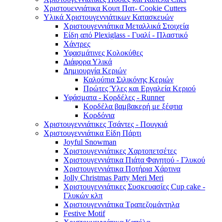
Χριστουεννιάτικα Κουπ Πατ- Cookie Cutters
Υλικά Χριστουγεννιάτικων Κατασκευών
Χριστουγεννιάτικα Μεταλλικά Στοιχεία
Είδη από Plexiglass - Γυαλί - Πλαστικό
Χάντρες
Υφασμάτινες Κολοκύθες
Διάφορα Υλικά
Δημιουργία Κεριών
Καλούπια Σιλικόνης Κεριών
Πρώτες Ύλες και Εργαλεία Κεριού
Υφάσματα - Κορδέλες - Runner
Κορδέλα βαμβακερή με ξέφτια
Κορδόνια
Χριστουγεννιάτικες Τσάντες - Πουγκιά
Χριστουγεννιάτικα Είδη Πάρτι
Joyful Snowman
Χριστουγεννιάτικες Χαρτοπετσέτες
Χριστουγεννιάτικα Πιάτα Φαγητού - Γλυκού
Χριστουγεννιάτικα Ποτήρια Χάρτινα
Jolly Christmas Party Meri Meri
Χριστουγεννιάτικες Συσκευασίες Cup cake -
Γλυκών κλπ
Χριστουγεννιάτικα Τραπεζομάντηλα
Festive Motif