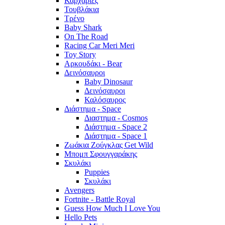
Καρχαρίες
Τουβλάκια
Τρένο
Baby Shark
On The Road
Racing Car Meri Meri
Toy Story
Αρκουδάκι - Bear
Δεινόσαυροι
Baby Dinosaur
Δεινόσαυροι
Καλόσαυρος
Διάστημα - Space
Διαστημα - Cosmos
Διάστημα - Space 2
Διάστημα - Space 1
Ζωάκια Ζούγκλας Get Wild
Μπομπ Σφουγγαράκης
Σκυλάκι
Puppies
Σκυλάκι
Avengers
Fortnite - Battle Royal
Guess How Much I Love You
Hello Pets