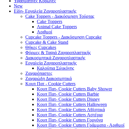
Υφασμάτινες Κορώνες
New
Είδη- Εργαλεία Ζαχαροπλαστικής
Cake Toppers - Διακόσμηση Τούρτας
Cake Toppers
Animal Cake Toppers
Αριθμοί
Cupcake Toppers - Διακόσμηση Cupcake
Cupcake & Cake Stand
Θήκες Cupcakes
Φόρμες & Ταψιά Ζαχαροπλαστικής
Διακοσμητικά Ζαχαροπλαστικής
Εργαλεία Ζαχαροπλαστικής
Καλούπια Σιλικόνης
Ζαχαρόπαστες
Ζαχαρώδη Διακοσμητικά
Κουπ Πατ - Cookie Cutters
Κουπ Πατ- Cookie Cutters Baby Shower
Κουπ Πατ- Cookie Cutters Barbie
Κουπ Πατ- Cookie Cutters Disney
Κουπ Πατ- Cookie Cutters Halloween
Κουπ Πατ- Cookie Cutters Αθλητικά
Κουπ Πατ- Cookie Cutters Αστέρια
Κουπ Πατ- Cookie Cutters Γοργόνα
Κουπ Πατ- Cookie Cutters Γράμματα - Αριθμοί