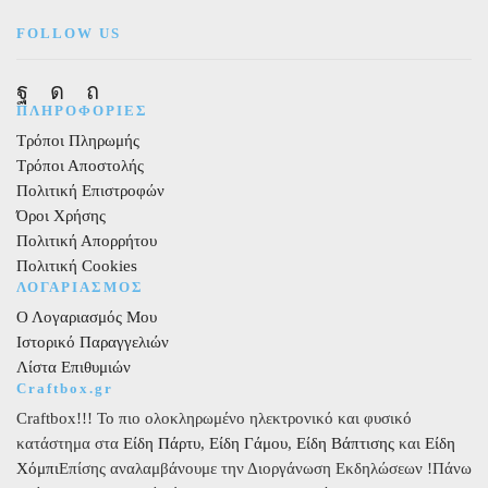
FOLLOW US
Facebook
Instagram
Pinterest
ΠΛΗΡΟΦΟΡΙΕΣ
Τρόποι Πληρωμής
Τρόποι Αποστολής
Πολιτική Επιστροφών
Όροι Χρήσης
Πολιτική Απορρήτου
Πολιτική Cookies
ΛΟΓΑΡΙΑΣΜΟΣ
Ο Λογαριασμός Μου
Ιστορικό Παραγγελιών
Λίστα Επιθυμιών
Craftbox.gr
Craftbox!!! Το πιο ολοκληρωμένο ηλεκτρονικό και φυσικό
κατάστημα στα
Είδη Πάρτυ
,
Είδη Γάμου
,
Είδη Βάπτισης
και
Είδη
Χόμπι
Επίσης αναλαμβάνουμε την Διοργάνωση Εκδηλώσεων !Πάνω