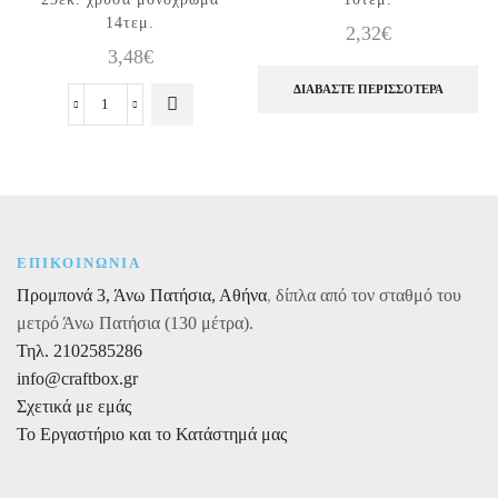
14τεμ.
2,32
€
3,48
€
ΔΙΑΒΆΣΤΕ ΠΕΡΙΣΣΌΤΕΡΑ
Πιάτα
φαγητού
τετράγωνα
23εκ.
χρυσά
μονόχρωμα
14τεμ.
ΕΠΙΚΟΙΝΩΝΙΑ
ποσότητα
Προμπονά 3, Άνω Πατήσια, Αθήνα
,
δίπλα από τον σταθμό του
μετρό Άνω Πατήσια (130 μέτρα).
Τηλ. 2102585286
info@craftbox.gr
Σχετικά με εμάς
Το Εργαστήριο και το Κατάστημά μας