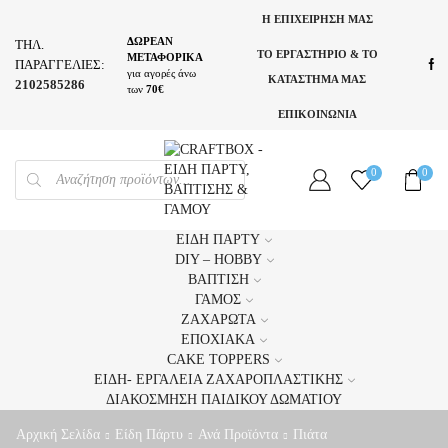
Η ΕΠΙΧΕΙΡΗΣΗ ΜΑΣ
ΔΩΡΕΑΝ
ΤΗΛ.
ΤΟ ΕΡΓΑΣΤΗΡΙΟ & ΤΟ
ΜΕΤΑΦΟΡΙΚΑ
ΠΑΡΑΓΓΕΛΙΕΣ:
για αγορές άνω
ΚΑΤΑΣΤΗΜΑ ΜΑΣ
2102585286
των
70€
ΕΠΙΚΟΙΝΩΝΙΑ
PRODUCTS
0
0
SEARCH
ΕΊΔΗ ΠΆΡΤΥ
DIY – HOBBY
ΒΆΠΤΙΣΗ
ΓΆΜΟΣ
ΖΑΧΑΡΩΤΆ
ΕΠΟΧΙΑΚΆ
CAKE TOPPERS
ΕΊΔΗ- ΕΡΓΑΛΕΊΑ ΖΑΧΑΡΟΠΛΑΣΤΙΚΉΣ
ΔΙΑΚΌΣΜΗΣΗ ΠΑΙΔΙΚΟΎ ΔΩΜΑΤΊΟΥ
Αρχική Σελίδα
Είδη Πάρτυ
Ανά Προϊόντα
Πιάτα