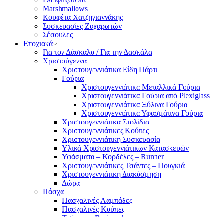
Marshmallows
Κουφέτα Χατζηγιαννάκης
Συσκευασίες Ζαχαρωτών
Σέσουλες
Εποχιακά
Για τον Δάσκαλο / Για την Δασκάλα
Χριστούγεννα
Χριστουγεννιάτικα Είδη Πάρτι
Γούρια
Χριστουγεννιάτικα Μεταλλικά Γούρια
Χριστουγεννιάτικα Γούρια από Plexiglass
Χριστουγεννιάτικα Ξύλινα Γούρια
Χριστουγεννιάτικα Υφασμάτινα Γούρια
Χριστουγεννιάτικα Στολίδια
Χριστουγεννιάτικες Κούπες
Χριστουγεννιάτικη Συσκευασία
Υλικά Χριστουγεννιάτικων Κατασκευών
Υφάσματα – Κορδέλες – Runner
Χριστουγεννιάτικες Τσάντες – Πουγκιά
Χριστουγεννιάτικη Διακόσμηση
Δώρα
Πάσχα
Πασχαλινές Λαμπάδες
Πασχαλινές Κούπες