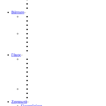
Βάπτιση
Γάμος
Ζαχαρωτά
Γλειφιτζούρια