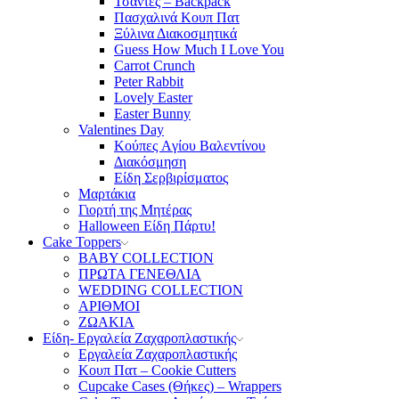
Τσάντες – Backpack
Πασχαλινά Κουπ Πατ
Ξύλινα Διακοσμητικά
Guess How Much I Love You
Carrot Crunch
Peter Rabbit
Lovely Easter
Easter Bunny
Valentines Day
Κούπες Aγίου Βαλεντίνου
Διακόσμηση
Είδη Σερβιρίσματος
Μαρτάκια
Γιορτή της Μητέρας
Halloween Είδη Πάρτυ!
Cake Toppers
BABY COLLECTION
ΠΡΩΤΑ ΓΕΝΕΘΛΙΑ
WEDDING COLLECTION
ΑΡΙΘΜΟΙ
ΖΩΑΚΙΑ
Είδη- Εργαλεία Ζαχαροπλαστικής
Εργαλεία Ζαχαροπλαστικής
Κουπ Πατ – Cookie Cutters
Cupcake Cases (Θήκες) – Wrappers