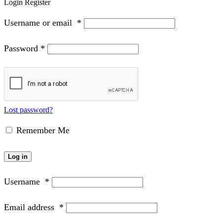
Login
Register
Username or email
*
Password
*
Lost password?
Remember Me
Log in
Username
*
Email address
*