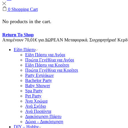
0
Shopping Cart
No products in the cart.
Return To Shop
Απομένουν
70,01
€
για ΔΩΡΕΑΝ Μεταφορικά.
Συγχαρητήρια! Κερ
Είδη Πάρτυ
Είδη Πάρτυ για Αγόρι
Πρώτα Γενέθλια για Αγόρι
Είδη Πάρτυ για Κορίτσι
Πρώτα Γενέθλια για Κορίτσι
Party Ενηλίκων
Bachelor Party
Baby Shower
Spa Party
Pet Party
Άνα Χρώμα
Ανά Σχέδιο
Ανά Προϊόντα
Διακόσμηση Πάρτυ
Δώρα – Διακόσμηση
DIY – Hobby