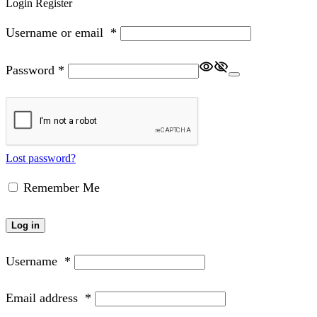
Login
Register
Username or email
*
Password
*
Lost password?
Remember Me
Log in
Username
*
Email address
*