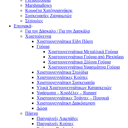
Γλειφιτζούρια
Marshmallows
Κουφέτα Χατζηγιαννάκης
Συσκευασίες Ζαχαρωτών
Σέσουλες
Εποχιακά
Για τον Δάσκαλο / Για την Δασκάλα
Χριστούγεννα
Χριστουγεννιάτικα Είδη Πάρτι
Γούρια
Χριστουγεννιάτικα Μεταλλικά Γούρια
Χριστουγεννιάτικα Γούρια από Plexiglass
Χριστουγεννιάτικα Ξύλινα Γούρια
Χριστουγεννιάτικα Υφασμάτινα Γούρια
Χριστουγεννιάτικα Στολίδια
Χριστουγεννιάτικες Κούπες
Χριστουγεννιάτικη Συσκευασία
Υλικά Χριστουγεννιάτικων Κατασκευών
Υφάσματα – Κορδέλες – Runner
Χριστουγεννιάτικες Τσάντες – Πουγκιά
Χριστουγεννιάτικη Διακόσμηση
Δώρα
Πάσχα
Πασχαλινές Λαμπάδες
Πασχαλινές Κούπες