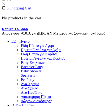
0
Shopping Cart
No products in the cart.
Return To Shop
Απομένουν
70,01
€
για ΔΩΡΕΑΝ Μεταφορικά.
Συγχαρητήρια! Κερ
Είδη Πάρτυ
Είδη Πάρτυ για Αγόρι
Πρώτα Γενέθλια για Αγόρι
Είδη Πάρτυ για Κορίτσι
Πρώτα Γενέθλια για Κορίτσι
Party Ενηλίκων
Bachelor Party
Baby Shower
Spa Party
Pet Party
Άνα Χρώμα
Ανά Σχέδιο
Ανά Προϊόντα
Διακόσμηση Πάρτυ
Δώρα – Διακόσμηση
DIY – Hobby