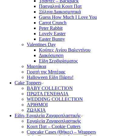
Τσάντες – Backpack
Πασχαλινά Κουπ Πατ
Ξύλινα Διακοσμητικά
Guess How Much I Love You
Carrot Crunch
Peter Rabbit
Lovely Easter
Easter Bunny
Valentines Day
Κούπες Aγίου Βαλεντίνου
Διακόσμηση
Είδη Σερβιρίσματος
Μαρτάκια
Γιορτή της Μητέρας
Halloween Είδη Πάρτυ!
Cake Toppers
BABY COLLECTION
ΠΡΩΤΑ ΓΕΝΕΘΛΙΑ
WEDDING COLLECTION
ΑΡΙΘΜΟΙ
ΖΩΑΚΙΑ
Είδη- Εργαλεία Ζαχαροπλαστικής
Εργαλεία Ζαχαροπλαστικής
Κουπ Πατ – Cookie Cutters
Cupcake Cases (Θήκες) – Wrappers