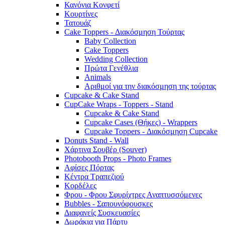
Κανόνια Κονφετί
Κουρτίνες
Τατουάζ
Cake Toppers - Διακόσμηση Τούρτας
Baby Collection
Cake Toppers
Wedding Collection
Πρώτα Γενέθλια
Animals
Αριθμοί για την διακόσμηση της τούρτας
Cupcake & Cake Stand
CupCake Wraps - Toppers - Stand
Cupcake & Cake Stand
Cupcake Cases (Θήκες) - Wrappers
Cupcake Toppers - Διακόσμηση Cupcake
Donuts Stand - Wall
Χάρτινα Σουβέρ (Souver)
Photobooth Props - Photo Frames
Αφίσες Πόρτας
Κέντρα Τραπεζιού
Κορδέλες
Φρου - Φρου Σφυρίχτρες Αναπτυσσόμενες
Bubbles - Σαπουνόφουσκες
Διαφανείς Συσκευασίες
Δωράκια για Πάρτυ