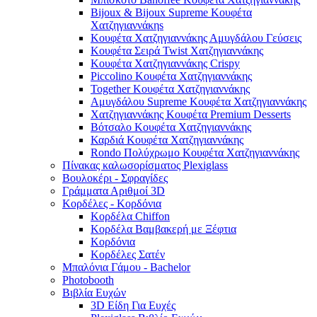
Bijoux & Bijoux Supreme Κουφέτα
Χατζηγιαννάκηs
Κουφέτα Χατζηγιαννάκης Αμυγδάλου Γεύσεις
Κουφέτα Σειρά Twist Χατζηγιαννάκης
Κουφέτα Χατζηγιαννάκης Crispy
Piccolino Κουφέτα Χατζηγιαννάκης
Together Κουφέτα Χατζηγιαννάκης
Αμυγδάλου Supreme Κουφέτα Χατζηγιαννάκης
Χατζηγιαννάκης Κουφέτα Premium Desserts
Βότσαλο Κουφέτα Χατζηγιαννάκης
Καρδιά Κουφέτα Χατζηγιαννάκης
Rondo Πολύχρωμο Κουφέτα Χατζηγιαννάκης
Πίνακας καλωσορίσματος Plexiglass
Βουλοκέρι - Σφραγίδες
Γράμματα Αριθμοί 3D
Κορδέλες - Κορδόνια
Κορδέλα Chiffon
Κορδέλα Βαμβακερή με Ξέφτια
Κορδόνια
Κορδέλες Σατέν
Μπαλόνια Γάμου - Bachelor
Photobooth
Βιβλία Ευχών
3D Είδη Για Ευχές