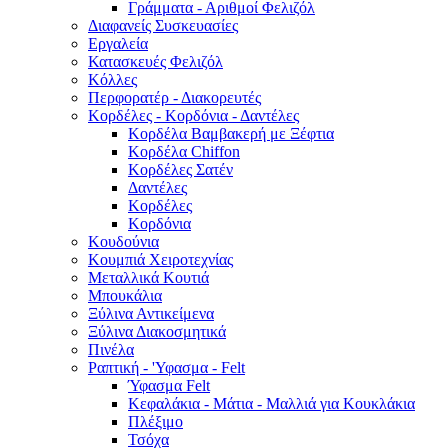
Γράμματα - Αριθμοί Φελιζόλ
Διαφανείς Συσκευασίες
Εργαλεία
Κατασκευές Φελιζόλ
Κόλλες
Περφορατέρ - Διακορευτές
Κορδέλες - Κορδόνια - Δαντέλες
Κορδέλα Βαμβακερή με Ξέφτια
Κορδέλα Chiffon
Κορδέλες Σατέν
Δαντέλες
Κορδέλες
Κορδόνια
Κουδούνια
Κουμπιά Χειροτεχνίας
Μεταλλικά Κουτιά
Μπουκάλια
Ξύλινα Αντικείμενα
Ξύλινα Διακοσμητικά
Πινέλα
Ραπτική - 'Υφασμα - Felt
Ύφασμα Felt
Κεφαλάκια - Μάτια - Μαλλιά για Κουκλάκια
Πλέξιμο
Τσόχα