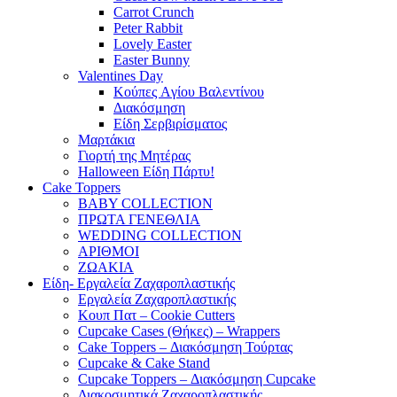
Carrot Crunch
Peter Rabbit
Lovely Easter
Easter Bunny
Valentines Day
Κούπες Aγίου Βαλεντίνου
Διακόσμηση
Είδη Σερβιρίσματος
Μαρτάκια
Γιορτή της Μητέρας
Halloween Είδη Πάρτυ!
Cake Toppers
BABY COLLECTION
ΠΡΩΤΑ ΓΕΝΕΘΛΙΑ
WEDDING COLLECTION
ΑΡΙΘΜΟΙ
ΖΩΑΚΙΑ
Είδη- Εργαλεία Ζαχαροπλαστικής
Εργαλεία Ζαχαροπλαστικής
Κουπ Πατ – Cookie Cutters
Cupcake Cases (Θήκες) – Wrappers
Cake Toppers – Διακόσμηση Τούρτας
Cupcake & Cake Stand
Cupcake Toppers – Διακόσμηση Cupcake
Διακοσμητικά Ζαχαροπλαστικής