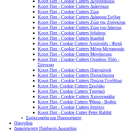
Κουπ Πατ - Cookie Cutters Δεινόσαυρος
Κουπ Πατ - Cookie Cutters Διάστημα
Κουπ Πατ - Cookie Cutters Ζώα
Κουπ Πατ - Cookie Cutters Διάφορα Σχέδια
Κουπ Πατ - Cookie Cutters Ζώα της Ζούγκλας
Κουπ Πατ - Cookie Cutters Ζώα του Δάσους
Κουπ Πατ - Cookie Cutters Ινδιάνος
Κουπ Πατ - Cookie Cutters Καρδιά
Κουπ Πατ- Cookie Cutters Λουλούδι - Φυτά
Κουπ Πατ - Cookie Cutters Μέσα Μεταφοράς
Κουπ Πατ - Cookie Cutters Μονόκερος
Κουπ Πατ - Cookie Cutters Ουράνιο Τόξο -
Σύννεφο
Κουπ Πατ - Cookie Cutters Πασχαλινά
Κουπ Πατ - Cookie Cutters Πριγκίπισσα
Κουπ Πατ - Cookie Cutters Πρώτα Γενέθλια
Κουπ Πατ- Cookie Cutters Σκυλάκι
Κουπ Πατ- Cookie Cutters Τροπικό
Κουπ Πατ - Cookie Cutters Χιονονιφάδα
Κουπ Πατ- Cookie Cutters Ψάρια - Βυθός
Κουπ Πατ - Cookie Cutters Ιππότες
Κουπ Πατ - Cookie Cutter Peter Rabbit
Συσκευασία και Παρουσίαση
Παιχνίδια
Διακόσμηση Παιδικού Δωματίου