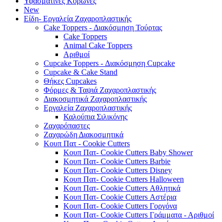
Υφασμάτινες Κορώνες
New
Είδη- Εργαλεία Ζαχαροπλαστικής
Cake Toppers - Διακόσμηση Τούρτας
Cake Toppers
Animal Cake Toppers
Αριθμοί
Cupcake Toppers - Διακόσμηση Cupcake
Cupcake & Cake Stand
Θήκες Cupcakes
Φόρμες & Ταψιά Ζαχαροπλαστικής
Διακοσμητικά Ζαχαροπλαστικής
Εργαλεία Ζαχαροπλαστικής
Καλούπια Σιλικόνης
Ζαχαρόπαστες
Ζαχαρώδη Διακοσμητικά
Κουπ Πατ - Cookie Cutters
Κουπ Πατ- Cookie Cutters Baby Shower
Κουπ Πατ- Cookie Cutters Barbie
Κουπ Πατ- Cookie Cutters Disney
Κουπ Πατ- Cookie Cutters Halloween
Κουπ Πατ- Cookie Cutters Αθλητικά
Κουπ Πατ- Cookie Cutters Αστέρια
Κουπ Πατ- Cookie Cutters Γοργόνα
Κουπ Πατ- Cookie Cutters Γράμματα - Αριθμοί