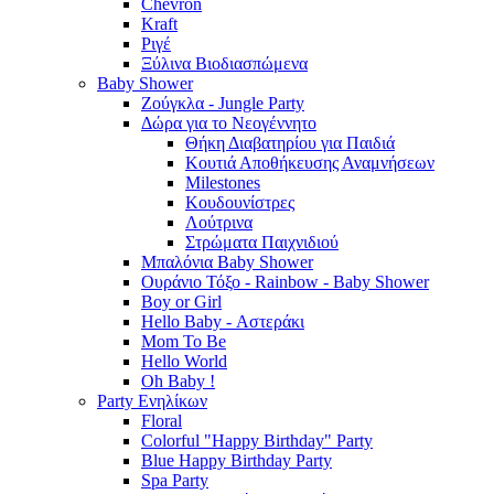
Chevron
Kraft
Ριγέ
Ξύλινα Βιοδιασπώμενα
Baby Shower
Ζούγκλα - Jungle Party
Δώρα για το Νεογέννητο
Θήκη Διαβατηρίου για Παιδιά
Κουτιά Αποθήκευσης Αναμνήσεων
Milestones
Κουδουνίστρες
Λούτρινα
Στρώματα Παιχνιδιού
Μπαλόνια Baby Shower
Ουράνιο Τόξο - Rainbow - Baby Shower
Boy or Girl
Hello Baby - Αστεράκι
Mom To Be
Hello World
Oh Baby !
Party Ενηλίκων
Floral
Colorful "Happy Birthday" Party
Blue Happy Birthday Party
Spa Party