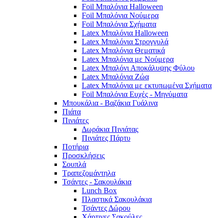
Foil Μπαλόνια Halloween
Foil Μπαλόνια Νούμερα
Foil Μπαλόνια Σχήματα
Latex Μπαλόνια Halloween
Latex Μπαλόνια Στρογγυλά
Latex Μπαλόνια Θεματικά
Latex Μπαλόνια με Νούμερα
Latex Μπαλόνι Αποκάλυψης Φύλου
Latex Μπαλόνια Ζώα
Latex Μπαλόνια με εκτυπωμένα Σχήματα
Foil Μπαλόνια Ευχές - Μηνύματα
Μπουκάλια - Βαζάκια Γυάλινα
Πιάτα
Πινιάτες
Δωράκια Πινιάτας
Πινιάτες Πάρτυ
Ποτήρια
Προσκλήσεις
Σουπλά
Τραπεζομάντηλα
Τσάντες - Σακουλάκια
Lunch Box
Πλαστικά Σακουλάκια
Τσάντες Δώρου
Χάρτινες Σακούλες