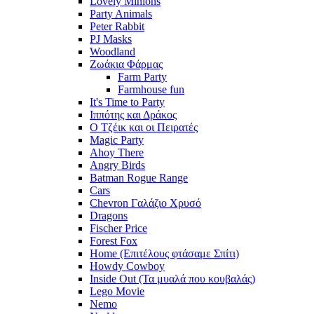
Lovely Minions
Party Animals
Peter Rabbit
PJ Masks
Woodland
Ζωάκια Φάρμας
Farm Party
Farmhouse fun
It's Time to Party
Ιππότης και Δράκος
Ο Τζέικ και οι Πειρατές
Magic Party
Ahoy There
Angry Birds
Batman Rogue Range
Cars
Chevron Γαλάζιο Χρυσό
Dragons
Fischer Price
Forest Fox
Home (Επιτέλους φτάσαμε Σπίτι)
Howdy Cowboy
Inside Out (Τα μυαλά που κουβαλάς)
Lego Movie
Nemo