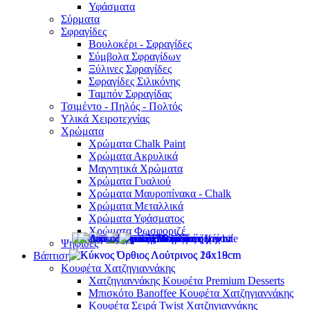
Υφάσματα
Σύρματα
Σφραγίδες
Βουλοκέρι - Σφραγίδες
Σύμβολα Σφραγίδων
Ξύλινες Σφραγίδες
Σφραγίδες Σιλικόνης
Ταμπόν Σφραγίδας
Τσιμέντο - Πηλός - Πολτός
Υλικά Χειροτεχνίας
Χρώματα
Χρώματα Chalk Paint
Χρώματα Ακρυλικά
Μαγνητικά Χρώματα
Χρώματα Γυαλιού
Χρώματα Μαυροπίνακα - Chalk
Χρώματα Μεταλλικά
Χρώματα Υφάσματος
Χρώματα Φωσφοριζέ
Ψηφίδες
Βάπτιση
Κουφέτα Χατζηγιαννάκης
Χατζηγιαννάκης Κουφέτα Premium Desserts
Μπισκότο Banoffee Κουφέτα Χατζηγιαννάκης
Κουφέτα Σειρά Twist Χατζηγιαννάκης