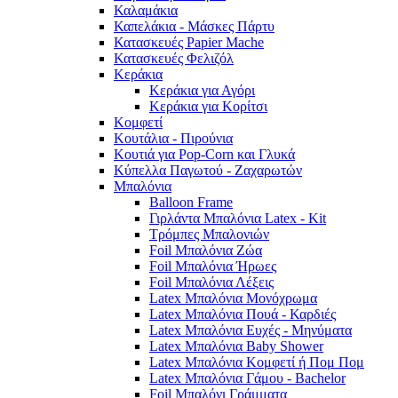
Καλαμάκια
Καπελάκια - Μάσκες Πάρτυ
Κατασκευές Papier Mache
Κατασκευές Φελιζόλ
Κεράκια
Κεράκια για Αγόρι
Κεράκια για Κορίτσι
Κομφετί
Κουτάλια - Πιρούνια
Κουτιά για Pop-Corn και Γλυκά
Κύπελλα Παγωτού - Ζαχαρωτών
Μπαλόνια
Balloon Frame
Γιρλάντα Μπαλόνια Latex - Kit
Τρόμπες Μπαλονιών
Foil Μπαλόνια Ζώα
Foil Μπαλόνια Ήρωες
Foil Μπαλόνια Λέξεις
Latex Μπαλόνια Μονόχρωμα
Latex Μπαλόνια Πουά - Καρδιές
Latex Μπαλόνια Ευχές - Μηνύματα
Latex Μπαλόνια Baby Shower
Latex Μπαλόνια Κομφετί ή Πομ Πομ
Latex Μπαλόνια Γάμου - Bachelor
Foil Μπαλόνι Γράμματα