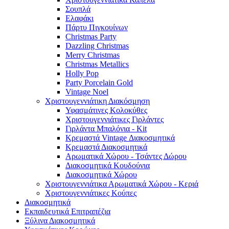
Σουπλά
Ελαφάκι
Πάρτυ Πιγκουίνων
Christmas Party
Dazzling Christmas
Merry Christmas
Christmas Metallics
Holly Pop
Party Porcelain Gold
Vintage Noel
Χριστουγεννιάτικη Διακόσμηση
Υφασμάτινες Κολοκύθες
Χριστουγεννιάτικες Γιρλάντες
Γιρλάντα Μπαλόνια - Kit
Κρεμαστά Vintage Διακοσμητικά
Κρεμαστά Διακοσμητικά
Αρωματικά Χώρου - Τσάντες Δώρου
Διακοσμητικά Κουδούνια
Διακοσμητικά Χώρου
Χριστουγεννιάτικα Αρωματικά Χώρου - Κεριά
Χριστουγεννιάτικες Κούπες
Διακοσμητικά
Εκπαιδευτικά Επιτραπέζια
Ξύλινα Διακοσμητικά