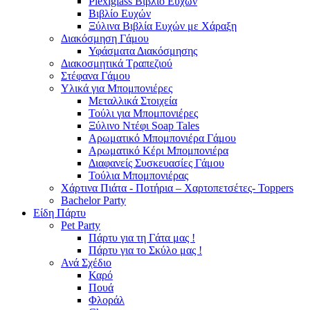
Plexiglass Βιβλίο Ευχών
Βιβλίο Ευχών
Ξύλινα Βιβλία Ευχών με Χάραξη
Διακόσμηση Γάμου
Υφάσματα Διακόσμησης
Διακοσμητικά Τραπεζιού
Στέφανα Γάμου
Υλικά για Μπομπονιέρες
Μεταλλικά Στοιχεία
Τούλι για Μπομπονιέρες
Ξύλινο Ντέφι Soap Tales
Αρωματικό Μπομπονιέρα Γάμου
Αρωματικό Κέρι Μπομπονιέρα
Διαφανείς Συσκευασίες Γάμου
Τούλια Μπομπονιέρας
Χάρτινα Πιάτα - Ποτήρια – Χαρτοπετσέτες- Toppers
Bachelor Party
Είδη Πάρτυ
Pet Party
Πάρτυ για τη Γάτα μας !
Πάρτυ για το Σκύλο μας !
Ανά Σχέδιο
Καρό
Πουά
Φλοράλ