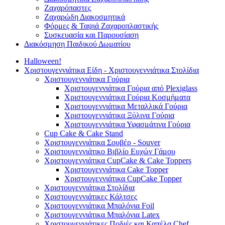
Ζαχαρόπαστες
Ζαχαρώδη Διακοσμητικά
Φόρμες & Ταψιά Ζαχαροπλαστικής
Συσκευασία και Παρουσίαση
Διακόσμηση Παιδικού Δωματίου
Halloween!
Χριστουγεννιάτικα Είδη - Χριστουγεννιάτικα Στολίδια
Χριστουγεννιάτικα Γούρια
Χριστουγεννιάτικα Γούρια από Plexiglass
Χριστουγεννιάτικα Γούρια Κοσμήματα
Χριστουγεννιάτικα Μεταλλικά Γούρια
Χριστουγεννιάτικα Ξύλινα Γούρια
Χριστουγεννιάτικα Υφασμάτινα Γούρια
Cup Cake & Cake Stand
Χριστουγεννιάτικα Σουβέρ - Souver
Χριστουγεννιάτικο Βιβλίο Ευχών Γάμου
Χριστουγεννιάτικα CupCake & Cake Toppers
Χριστουγεννιάτικα Cake Topper
Χριστουγεννιάτικα CupCake Topper
Χριστουγεννιάτικα Στολίδια
Χριστουγεννιάτικες Κάλτσες
Χριστουγεννιάτικα Μπαλόνια Foil
Χριστουγεννιάτικα Μπαλόνια Latex
Χριστουγεννιάτικες Ποδιές και Καπέλα Chef