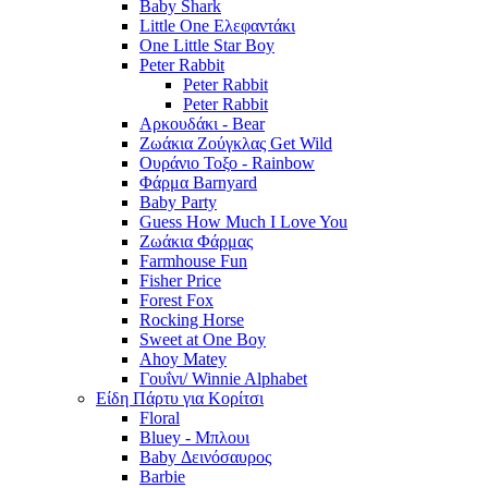
Baby Shark
Little One Ελεφαντάκι
One Little Star Boy
Peter Rabbit
Peter Rabbit
Peter Rabbit
Αρκουδάκι - Bear
Ζωάκια Ζούγκλας Get Wild
Ουράνιο Τοξο - Rainbow
Φάρμα Barnyard
Baby Party
Guess How Much I Love You
Ζωάκια Φάρμας
Farmhouse Fun
Fisher Price
Forest Fox
Rocking Horse
Sweet at One Boy
Ahoy Matey
Γουΐνι/ Winnie Alphabet
Είδη Πάρτυ για Κορίτσι
Floral
Bluey - Μπλουι
Baby Δεινόσαυρος
Barbie