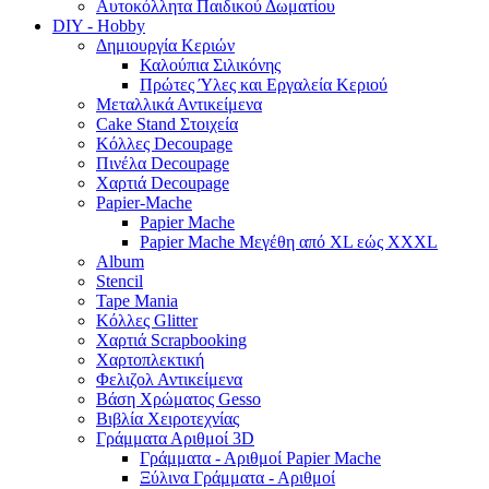
Αυτοκόλλητα Παιδικού Δωματίου
DIY - Hobby
Δημιουργία Κεριών
Καλούπια Σιλικόνης
Πρώτες Ύλες και Εργαλεία Κεριού
Μεταλλικά Αντικείμενα
Cake Stand Στοιχεία
Κόλλες Decoupage
Πινέλα Decoupage
Χαρτιά Decoupage
Papier-Mache
Papier Mache
Papier Mache Μεγέθη από XL εώς XXXL
Album
Stencil
Tape Mania
Κόλλες Glitter
Χαρτιά Scrapbooking
Χαρτοπλεκτική
Φελιζολ Αντικείμενα
Βάση Χρώματος Gesso
Βιβλία Χειροτεχνίας
Γράμματα Αριθμοί 3D
Γράμματα - Αριθμοί Papier Mache
Ξύλινα Γράμματα - Αριθμοί