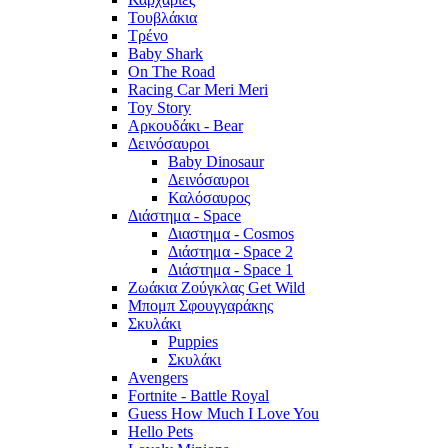
Τουβλάκια
Τρένο
Baby Shark
On The Road
Racing Car Meri Meri
Toy Story
Αρκουδάκι - Bear
Δεινόσαυροι
Baby Dinosaur
Δεινόσαυροι
Καλόσαυρος
Διάστημα - Space
Διαστημα - Cosmos
Διάστημα - Space 2
Διάστημα - Space 1
Ζωάκια Ζούγκλας Get Wild
Μπομπ Σφουγγαράκης
Σκυλάκι
Puppies
Σκυλάκι
Avengers
Fortnite - Battle Royal
Guess How Much I Love You
Hello Pets