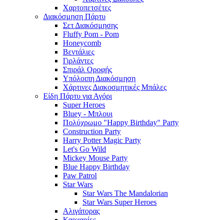
Χαρτοπετσέτες
Διακόσμηση Πάρτυ
Σετ Διακόσμησης
Fluffy Pom - Pom
Honeycomb
Βεντάλιες
Γιρλάντες
Σπιράλ Οροφής
Υπόλοιπη Διακόσμηση
Χάρτινες Διακοσμητικές Μπάλες
Είδη Πάρτυ για Αγόρι
Super Heroes
Bluey - Μπλουι
Πολύχρωμο "Happy Birthday" Party
Construction Party
Harry Potter Magic Party
Let's Go Wild
Mickey Mouse Party
Blue Happy Birthday
Paw Patrol
Star Wars
Star Wars The Mandalorian
Star Wars Super Heroes
Αλιγάτορας
Καρχαρίες