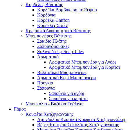
Κορδέλες Βάπτισης
Κορδέλα Βαμβακερή με Ξέφτια
Κορδόνια
Κορδέλα Chiffon
Κορδέλες Σατέν
Κρεμαστά Διακοσμητικά Βάπτισης
Μπομπονιέρες Βάπτισης
Σακίδιο Πλάτης
Σαπουνόφουσκες
Ξύλινο Ντέφι Soap Tales
Αρωματικό
Αρωματικό Μπομπονιέρα για Αγόρι
Αρωματικό Μπομπονιέρα για Κορίτσι
Βαλιτσάκια Μπομπονιέρες
Αρωματικό Κερί Μπομπονιέρα
Πουγκιά
Σαπούνια
Σαπούνια για αγόρι
Σαπούνια για κορίτσι
Μπουκάλια - Βαζάκια Γυάλινα
Γάμος
Κουφέτα Χατζηγιαννάκης
Αμυγδάλου Κλασικά Κουφέτα Χατζηγιαννάκης
Βέρες Κουφέτα Σοκολάτας Χατζηγιαννάκης
Μπισκότο Banoffee Κουφέτα Χατζηγιαννάκης