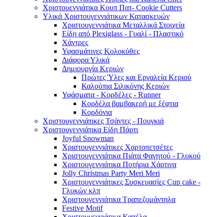
Χριστουεννιάτικα Κουπ Πατ- Cookie Cutters
Υλικά Χριστουγεννιάτικων Κατασκευών
Χριστουγεννιάτικα Μεταλλικά Στοιχεία
Είδη από Plexiglass - Γυαλί - Πλαστικό
Χάντρες
Υφασμάτινες Κολοκύθες
Διάφορα Υλικά
Δημιουργία Κεριών
Πρώτες Ύλες και Εργαλεία Κεριού
Καλούπια Σιλικόνης Κεριών
Υφάσματα - Κορδέλες - Runner
Κορδέλα βαμβακερή με ξέφτια
Κορδόνια
Χριστουγεννιάτικες Τσάντες - Πουγκιά
Χριστουγεννιάτικα Είδη Πάρτι
Joyful Snowman
Χριστουγεννιάτικες Χαρτοπετσέτες
Χριστουγεννιάτικα Πιάτα Φαγητού - Γλυκού
Χριστουγεννιάτικα Ποτήρια Χάρτινα
Jolly Christmas Party Meri Meri
Χριστουγεννιάτικες Συσκευασίες Cup cake -
Γλυκών κλπ
Χριστουγεννιάτικα Τραπεζομάντηλα
Festive Motif
Χριστουγεννιάτικα Καπέλα