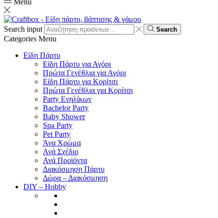
Menu
Search input
Search
Categories
Menu
Είδη Πάρτυ
Είδη Πάρτυ για Αγόρι
Πρώτα Γενέθλια για Αγόρι
Είδη Πάρτυ για Κορίτσι
Πρώτα Γενέθλια για Κορίτσι
Party Ενηλίκων
Bachelor Party
Baby Shower
Spa Party
Pet Party
Άνα Χρώμα
Ανά Σχέδιο
Ανά Προϊόντα
Διακόσμηση Πάρτυ
Δώρα – Διακόσμηση
DIY – Hobby