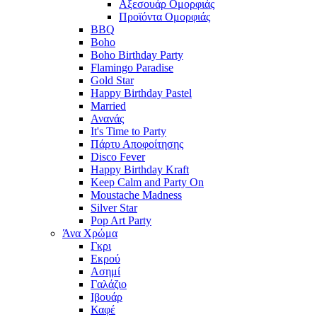
Αξεσουάρ Ομορφιάς
Προϊόντα Ομορφιάς
BBQ
Boho
Boho Birthday Party
Flamingo Paradise
Gold Star
Happy Birthday Pastel
Married
Ανανάς
It's Time to Party
Πάρτυ Αποφοίτησης
Disco Fever
Happy Birthday Kraft
Keep Calm and Party On
Moustache Madness
Silver Star
Pop Art Party
Άνα Χρώμα
Γκρι
Εκρού
Ασημί
Γαλάζιο
Ιβουάρ
Καφέ