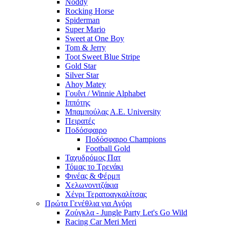
Noddy
Rocking Horse
Spiderman
Super Mario
Sweet at One Boy
Tom & Jerry
Toot Sweet Blue Stripe
Gold Star
Silver Star
Ahoy Matey
Γουΐνι / Winnie Alphabet
Ιππότης
Μπαμπούλας Α.Ε. University
Πειρατές
Ποδόσφαιρο
Ποδόσφαιρο Champions
Football Gold
Ταχυδρόμος Πατ
Τόμας το Τρενάκι
Φινέας & Φέρμπ
Χελωνονιτζάκια
Χένρι Τερατοαγκαλίτσας
Πρώτα Γενέθλια για Αγόρι
Ζούγκλα - Jungle Party Let's Go Wild
Racing Car Meri Meri