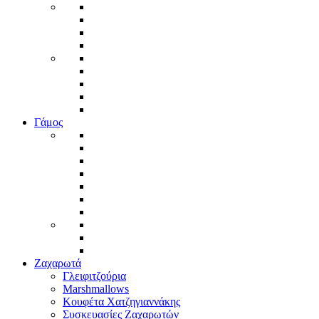
Γάμος
Ζαχαρωτά
Γλειφιτζούρια
Marshmallows
Κουφέτα Χατζηγιαννάκης
Συσκευασίες Ζαχαρωτών