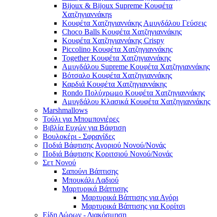
Bijoux & Bijoux Supreme Κουφέτα
Χατζηγιαννάκηs
Κουφέτα Χατζηγιαννάκης Αμυγδάλου Γεύσεις
Choco Balls Κουφέτα Χατζηγιαννάκης
Κουφέτα Χατζηγιαννάκης Crispy
Piccolino Κουφέτα Χατζηγιαννάκης
Together Κουφέτα Χατζηγιαννάκης
Αμυγδάλου Supreme Κουφέτα Χατζηγιαννάκης
Βότσαλο Κουφέτα Χατζηγιαννάκης
Καρδιά Κουφέτα Χατζηγιαννάκης
Rondo Πολύχρωμο Κουφέτα Χατζηγιαννάκης
Αμυγδάλου Κλασικά Κουφέτα Χατζηγιαννάκης
Marshmallows
Τούλι για Μπομπονιέρες
Βιβλία Ευχών για Βάφτιση
Βουλοκέρι - Σφραγίδες
Ποδιά Βάφτισης Αγοριού Νονού/Νονάς
Ποδιά Βάφτισης Κοριτσιού Νονού/Νονάς
Σετ Νονού
Σαπούνι Βάπτισης
Μπουκάλι Λαδιού
Μαρτυρικά Βάπτισης
Μαρτυρικά Βάπτισης για Αγόρι
Μαρτυρικά Βάπτισης για Κορίτσι
Είδη Δώρων - Διακόσμηση