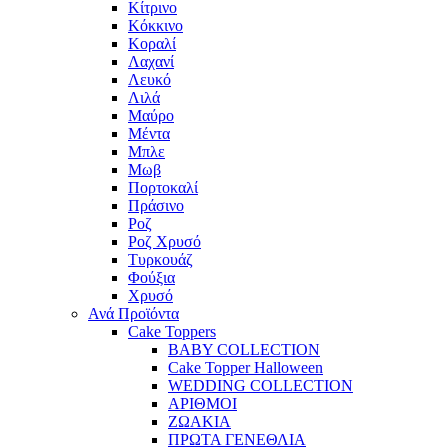
Κίτρινο
Κόκκινο
Κοραλί
Λαχανί
Λευκό
Λιλά
Μαύρο
Μέντα
Μπλε
Μωβ
Πορτοκαλί
Πράσινο
Ροζ
Ροζ Χρυσό
Τυρκουάζ
Φούξια
Χρυσό
Ανά Προϊόντα
Cake Toppers
BABY COLLECTION
Cake Topper Halloween
WEDDING COLLECTION
ΑΡΙΘΜΟΙ
ΖΩΑΚΙΑ
ΠΡΩΤΑ ΓΕΝΕΘΛΙΑ