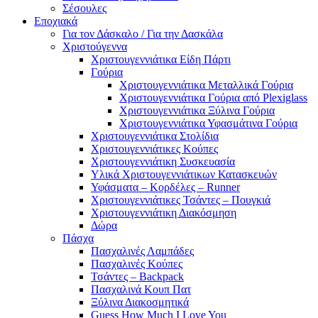
Σέσουλες
Εποχιακά
Για τον Δάσκαλο / Για την Δασκάλα
Χριστούγεννα
Χριστουγεννιάτικα Είδη Πάρτι
Γούρια
Χριστουγεννιάτικα Μεταλλικά Γούρια
Χριστουγεννιάτικα Γούρια από Plexiglass
Χριστουγεννιάτικα Ξύλινα Γούρια
Χριστουγεννιάτικα Υφασμάτινα Γούρια
Χριστουγεννιάτικα Στολίδια
Χριστουγεννιάτικες Κούπες
Χριστουγεννιάτικη Συσκευασία
Υλικά Χριστουγεννιάτικων Κατασκευών
Υφάσματα – Κορδέλες – Runner
Χριστουγεννιάτικες Τσάντες – Πουγκιά
Χριστουγεννιάτικη Διακόσμηση
Δώρα
Πάσχα
Πασχαλινές Λαμπάδες
Πασχαλινές Κούπες
Τσάντες – Backpack
Πασχαλινά Κουπ Πατ
Ξύλινα Διακοσμητικά
Guess How Much I Love You