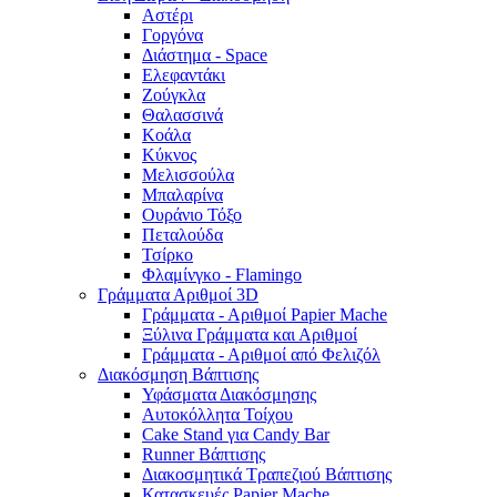
Αστέρι
Γοργόνα
Διάστημα - Space
Ελεφαντάκι
Ζούγκλα
Θαλασσινά
Κοάλα
Κύκνος
Μελισσούλα
Μπαλαρίνα
Ουράνιο Τόξο
Πεταλούδα
Τσίρκο
Φλαμίνγκο - Flamingo
Γράμματα Αριθμοί 3D
Γράμματα - Αριθμοί Papier Mache
Ξύλινα Γράμματα και Αριθμοί
Γράμματα - Αριθμοί από Φελιζόλ
Διακόσμηση Βάπτισης
Υφάσματα Διακόσμησης
Αυτοκόλλητα Τοίχου
Cake Stand για Candy Bar
Runner Βάπτισης
Διακοσμητικά Τραπεζιού Βάπτισης
Κατασκευές Papier Mache