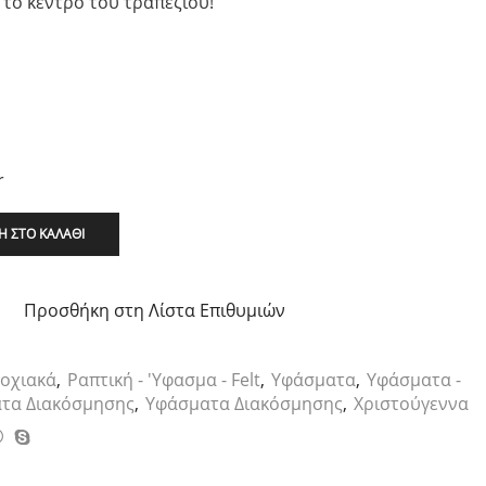
 το κέντρο του τραπεζιού!
r
 ΣΤΟ ΚΑΛΆΘΙ
Προσθήκη στη Λίστα Επιθυμιών
οχιακά
,
Ραπτική - 'Υφασμα - Felt
,
Υφάσματα
,
Υφάσματα -
τα Διακόσμησης
,
Υφάσματα Διακόσμησης
,
Χριστούγεννα