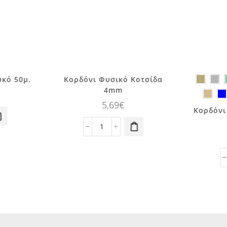
υκό 50μ.
Κορδόνι Φυσικό Κοτσίδα
4mm
5,69
€
Κορδόνι
π
π
Κορδόνι
π
Φυσικό
Ο
Κοτσίδα
μ
4mm
ποσότητα
σ