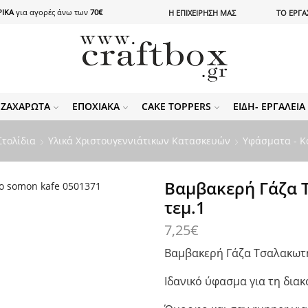
ΙΚΑ
για αγορές άνω των
70€
Η ΕΠΙΧΕΙΡΗΣΗ ΜΑΣ
ΤΟ ΕΡΓΑ
ΖΑΧΑΡΩΤΆ
ΕΠΟΧΙΑΚΆ
CAKE TOPPERS
ΕΊΔΗ- ΕΡΓΑΛΕΊ
Στολίδια
Υλικά Χριστουγεννιάτικων Κατασκευών
Υφάσματα - Κ
Βαμβακερή Γάζα 
τεμ.1
7,25
€
Βαμβακερή Γάζα Τσαλακωτ
Ιδανικό ύφασμα για τη διακ