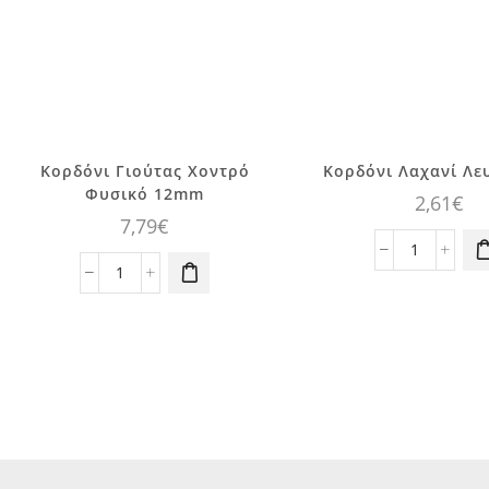
Κορδόνι Γιούτας Χοντρό
Κορδόνι Λαχανί Λε
Φυσικό 12mm
2,61
€
7,79
€
Κορδόνι
Κορδόνι
Λαχανί
Γιούτας
Λευκό
Χοντρό
50μ.
Φυσικό
ποσότητα
12mm
ποσότητα