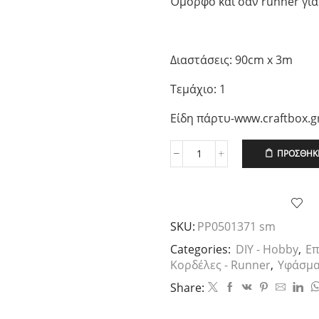
Όμορφο και σαν runner για
Διαστάσεις: 90cm x 3m
Τεμάχιο: 1
Είδη πάρτυ-www.craftbox.g
ΠΡΟΣΘΉΚΗ
Βαμβακερή
Γάζα
Τσαλακωτή
Σάπιο
Μήλο,
SKU:
PP0501371 sm
90cmx3m,
τεμ.1
Categories:
DIY - Hobby
,
Επ
ποσότητα
Κορδέλες - Runner
,
Υφάσμα
Share: