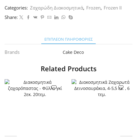
σύρμα
5τεμ.
Categories:
Ζαχαρώδη Διακοσμητικά
,
Frozen
,
Frozen II
ποσότητα
Share:
ΕΠΙΠΛΈΟΝ ΠΛΗΡΟΦΟΡΊΕΣ
Brands
Cake Deco
Related Products