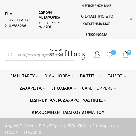
Η ΕΠΙΧΕΙΡΗΣΗ ΜΑΣ
ΔΩΡΕΑΝ
ΤΗΛ.
ΤΟ ΕΡΓΑΣΤΗΡΙΟ & ΤΟ
ΜΕΤΑΦΟΡΙΚΑ
ΠΑΡΑΓΓΕΛΙΕΣ:
για αγορές άνω
ΚΑΤΑΣΤΗΜΑ ΜΑΣ
2102585286
των
70€
ΕΠΙΚΟΙΝΩΝΙΑ
PRODUCTS
0
0
SEARCH
ΕΊΔΗ ΠΆΡΤΥ
DIY – HOBBY
ΒΆΠΤΙΣΗ
ΓΆΜΟΣ
ΖΑΧΑΡΩΤΆ
ΕΠΟΧΙΑΚΆ
CAKE TOPPERS
ΕΊΔΗ- ΕΡΓΑΛΕΊΑ ΖΑΧΑΡΟΠΛΑΣΤΙΚΉΣ
ΔΙΑΚΌΣΜΗΣΗ ΠΑΙΔΙΚΟΎ ΔΩΜΑΤΊΟΥ
Αρχική Σελίδα
Είδη Πάρτυ
Είδη Πάρτυ Για Κορίτσι
Frozen
Frozen II