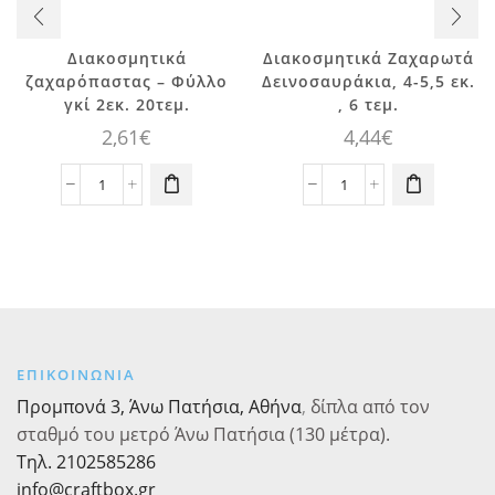
Διακοσμητικά
Διακοσμητικά Ζαχαρωτά
ζαχαρόπαστας – Φύλλο
Δεινοσαυράκια, 4-5,5 εκ.
γκί 2εκ. 20τεμ.
, 6 τεμ.
2,61
€
4,44
€
Διακοσμητικά
Διακοσμητικά
ζαχαρόπαστας
Ζαχαρωτά
-
Δεινοσαυράκια,
Φύλλο
4-
γκί
5,5
2εκ.
εκ.
20τεμ.
,
ποσότητα
6
ΕΠΙΚΟΙΝΩΝΙΑ
τεμ.
ποσότητα
Προμπονά 3, Άνω Πατήσια, Αθήνα
,
δίπλα από τον
σταθμό του μετρό Άνω Πατήσια (130 μέτρα).
Τηλ. 2102585286
info@craftbox.gr