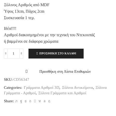
Ξύλινος Αριθμός από MDF
Ύψος 13cm, Πάχος 2cm
Συσκευασία 1 τεμ.
Ιδέα!!!!
Αριθμοί διακοσμημένοι με την τεχνική του Ντεκουπάζ
ή βαμμένοι σε διάφορα χρώματα
ΠΡΟΣΘΉΚΗ ΣΤΟ ΚΑΛΆΘΙ
Ξύλινoς
Αριθμός
9
Ύψος
Προσθήκη στη Λίστα Επιθυμιών
13cm
SKU:
CD56347
Πάχος
2cm
Categories:
Γράμματα Αριθμοί 3D
,
Ξύλινα Αντικείμενα
,
Ξύλινα
ποσότητα
Γράμματα - Αριθμοί
,
Ξύλινα Γράμματα και Αριθμοί
Share: