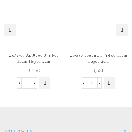
Ξύλινoς Αριθμός 0 Ύψος
Ξύλινo γράμμα F Ύψος 13cm
13cm Πάχος 2cm
Πάχος 2cm
3,55
€
3,55
€
Ξύλινoς
Ξύλινo
Αριθμός
γράμμα
0
F
Ύψος
Ύψος
13cm
13cm
Πάχος
Πάχος
2cm
2cm
ποσότητα
ποσότητα
FOLLOW US