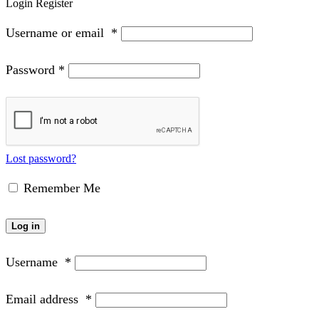
Login
Register
Username or email
*
Password
*
Lost password?
Remember Me
Log in
Username
*
Email address
*