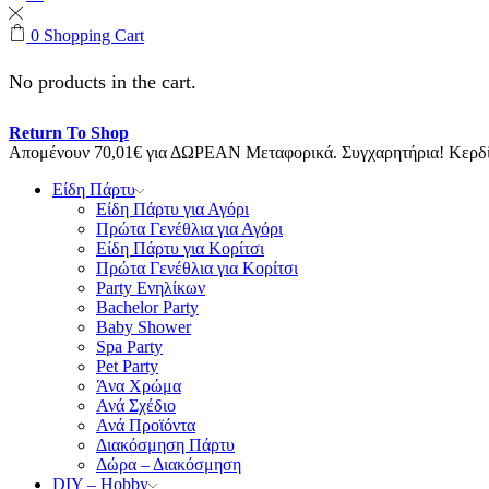
0
Shopping Cart
No products in the cart.
Return To Shop
Απομένουν
70,01
€
για ΔΩΡΕΑΝ Μεταφορικά.
Συγχαρητήρια! Κερ
Είδη Πάρτυ
Είδη Πάρτυ για Αγόρι
Πρώτα Γενέθλια για Αγόρι
Είδη Πάρτυ για Κορίτσι
Πρώτα Γενέθλια για Κορίτσι
Party Ενηλίκων
Bachelor Party
Baby Shower
Spa Party
Pet Party
Άνα Χρώμα
Ανά Σχέδιο
Ανά Προϊόντα
Διακόσμηση Πάρτυ
Δώρα – Διακόσμηση
DIY – Hobby