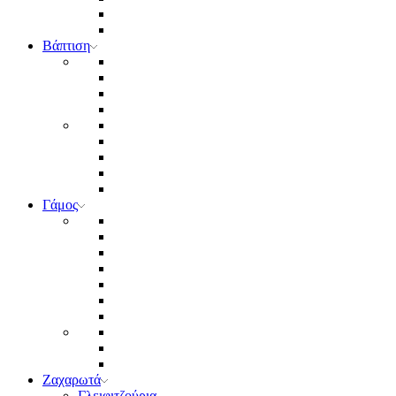
Βάπτιση
Γάμος
Ζαχαρωτά
Γλειφιτζούρια