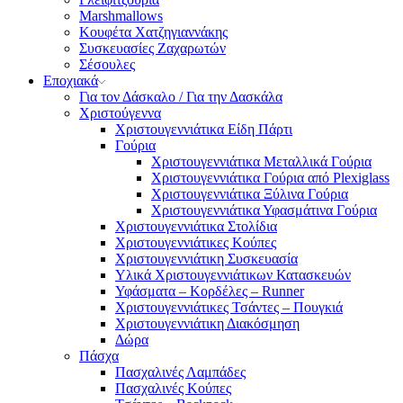
Marshmallows
Κουφέτα Χατζηγιαννάκης
Συσκευασίες Ζαχαρωτών
Σέσουλες
Εποχιακά
Για τον Δάσκαλο / Για την Δασκάλα
Χριστούγεννα
Χριστουγεννιάτικα Είδη Πάρτι
Γούρια
Χριστουγεννιάτικα Μεταλλικά Γούρια
Χριστουγεννιάτικα Γούρια από Plexiglass
Χριστουγεννιάτικα Ξύλινα Γούρια
Χριστουγεννιάτικα Υφασμάτινα Γούρια
Χριστουγεννιάτικα Στολίδια
Χριστουγεννιάτικες Κούπες
Χριστουγεννιάτικη Συσκευασία
Υλικά Χριστουγεννιάτικων Κατασκευών
Υφάσματα – Κορδέλες – Runner
Χριστουγεννιάτικες Τσάντες – Πουγκιά
Χριστουγεννιάτικη Διακόσμηση
Δώρα
Πάσχα
Πασχαλινές Λαμπάδες
Πασχαλινές Κούπες