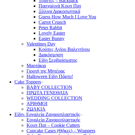
Τσάντες – Backpack
Πασχαλινά Κουπ Πατ
Ξύλινα Διακοσμητικά
Guess How Much I Love You
Carrot Crunch
Peter Rabbit
Lovely Easter
Easter Bunny
Valentines Day
Κούπες Aγίου Βαλεντίνου
Διακόσμηση
Είδη Σερβιρίσματος
Μαρτάκια
Γιορτή της Μητέρας
Halloween Είδη Πάρτυ!
Cake Toppers
BABY COLLECTION
ΠΡΩΤΑ ΓΕΝΕΘΛΙΑ
WEDDING COLLECTION
ΑΡΙΘΜΟΙ
ΖΩΑΚΙΑ
Είδη- Εργαλεία Ζαχαροπλαστικής
Εργαλεία Ζαχαροπλαστικής
Κουπ Πατ – Cookie Cutters
Cupcake Cases (Θήκες) – Wrappers