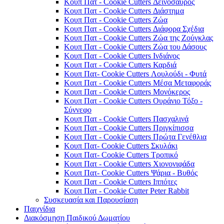
Κουπ Πατ - Cookie Cutters Δεινόσαυρος
Κουπ Πατ - Cookie Cutters Διάστημα
Κουπ Πατ - Cookie Cutters Ζώα
Κουπ Πατ - Cookie Cutters Διάφορα Σχέδια
Κουπ Πατ - Cookie Cutters Ζώα της Ζούγκλας
Κουπ Πατ - Cookie Cutters Ζώα του Δάσους
Κουπ Πατ - Cookie Cutters Ινδιάνος
Κουπ Πατ - Cookie Cutters Καρδιά
Κουπ Πατ- Cookie Cutters Λουλούδι - Φυτά
Κουπ Πατ - Cookie Cutters Μέσα Μεταφοράς
Κουπ Πατ - Cookie Cutters Μονόκερος
Κουπ Πατ - Cookie Cutters Ουράνιο Τόξο -
Σύννεφο
Κουπ Πατ - Cookie Cutters Πασχαλινά
Κουπ Πατ - Cookie Cutters Πριγκίπισσα
Κουπ Πατ - Cookie Cutters Πρώτα Γενέθλια
Κουπ Πατ- Cookie Cutters Σκυλάκι
Κουπ Πατ- Cookie Cutters Τροπικό
Κουπ Πατ - Cookie Cutters Χιονονιφάδα
Κουπ Πατ- Cookie Cutters Ψάρια - Βυθός
Κουπ Πατ - Cookie Cutters Ιππότες
Κουπ Πατ - Cookie Cutter Peter Rabbit
Συσκευασία και Παρουσίαση
Παιχνίδια
Διακόσμηση Παιδικού Δωματίου