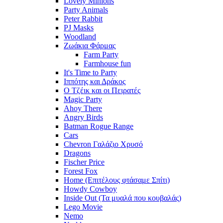
Lovely Minions
Party Animals
Peter Rabbit
PJ Masks
Woodland
Ζωάκια Φάρμας
Farm Party
Farmhouse fun
It's Time to Party
Ιππότης και Δράκος
Ο Τζέικ και οι Πειρατές
Magic Party
Ahoy There
Angry Birds
Batman Rogue Range
Cars
Chevron Γαλάζιο Χρυσό
Dragons
Fischer Price
Forest Fox
Home (Επιτέλους φτάσαμε Σπίτι)
Howdy Cowboy
Inside Out (Τα μυαλά που κουβαλάς)
Lego Movie
Nemo