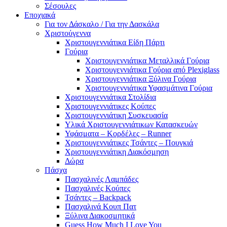
Σέσουλες
Εποχιακά
Για τον Δάσκαλο / Για την Δασκάλα
Χριστούγεννα
Χριστουγεννιάτικα Είδη Πάρτι
Γούρια
Χριστουγεννιάτικα Μεταλλικά Γούρια
Χριστουγεννιάτικα Γούρια από Plexiglass
Χριστουγεννιάτικα Ξύλινα Γούρια
Χριστουγεννιάτικα Υφασμάτινα Γούρια
Χριστουγεννιάτικα Στολίδια
Χριστουγεννιάτικες Κούπες
Χριστουγεννιάτικη Συσκευασία
Υλικά Χριστουγεννιάτικων Κατασκευών
Υφάσματα – Κορδέλες – Runner
Χριστουγεννιάτικες Τσάντες – Πουγκιά
Χριστουγεννιάτικη Διακόσμηση
Δώρα
Πάσχα
Πασχαλινές Λαμπάδες
Πασχαλινές Κούπες
Τσάντες – Backpack
Πασχαλινά Κουπ Πατ
Ξύλινα Διακοσμητικά
Guess How Much I Love You