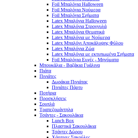
Foil Μπαλόνια Halloween
Foil Μπαλόνια Νούμερα
Foil Μπαλόνια Σχήματα
Latex Μπαλόνια Halloween
Latex Μπαλόνια Στρογγυλά
Latex Μπαλόνια Θεματικά
Latex Μπαλόνια με Νούμερα
Latex Μπαλόνι Αποκάλυψης Φύλου
Latex Μπαλόνια Ζώα
Latex Μπαλόνια με εκτυπωμένα Σχήματα
Foil Μπαλόνια Ευχές - Μηνύματα
Μπουκάλια - Βαζάκια Γυάλινα
Πιάτα
Πινιάτες
Δωράκια Πινιάτας
Πινιάτες Πάρτυ
Ποτήρια
Προσκλήσεις
Σουπλά
Τραπεζομάντηλα
Τσάντες - Σακουλάκια
Lunch Box
Πλαστικά Σακουλάκια
Τσάντες Δώρου
Χάρτινες Σακούλες