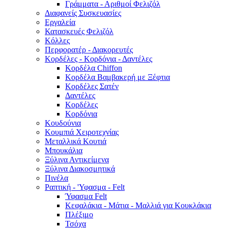
Γράμματα - Αριθμοί Φελιζόλ
Διαφανείς Συσκευασίες
Εργαλεία
Κατασκευές Φελιζόλ
Κόλλες
Περφορατέρ - Διακορευτές
Κορδέλες - Κορδόνια - Δαντέλες
Κορδέλα Chiffon
Κορδέλα Βαμβακερή με Ξέφτια
Κορδέλες Σατέν
Δαντέλες
Κορδέλες
Κορδόνια
Κουδούνια
Κουμπιά Χειροτεχνίας
Μεταλλικά Κουτιά
Μπουκάλια
Ξύλινα Αντικείμενα
Ξύλινα Διακοσμητικά
Πινέλα
Ραπτική - 'Υφασμα - Felt
Ύφασμα Felt
Κεφαλάκια - Μάτια - Μαλλιά για Κουκλάκια
Πλέξιμο
Τσόχα