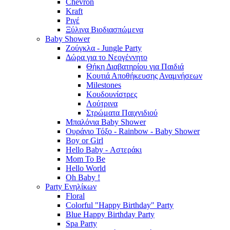
Chevron
Kraft
Ριγέ
Ξύλινα Βιοδιασπώμενα
Baby Shower
Ζούγκλα - Jungle Party
Δώρα για το Νεογέννητο
Θήκη Διαβατηρίου για Παιδιά
Κουτιά Αποθήκευσης Αναμνήσεων
Milestones
Κουδουνίστρες
Λούτρινα
Στρώματα Παιχνιδιού
Μπαλόνια Baby Shower
Ουράνιο Τόξο - Rainbow - Baby Shower
Boy or Girl
Hello Baby - Αστεράκι
Mom To Be
Hello World
Oh Baby !
Party Ενηλίκων
Floral
Colorful "Happy Birthday" Party
Blue Happy Birthday Party
Spa Party