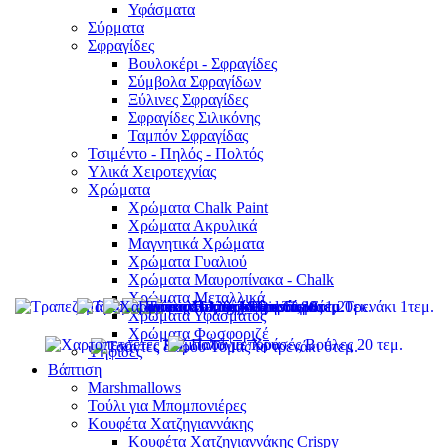
Υφάσματα
Σύρματα
Σφραγίδες
Βουλοκέρι - Σφραγίδες
Σύμβολα Σφραγίδων
Ξύλινες Σφραγίδες
Σφραγίδες Σιλικόνης
Ταμπόν Σφραγίδας
Τσιμέντο - Πηλός - Πολτός
Υλικά Χειροτεχνίας
Χρώματα
Χρώματα Chalk Paint
Χρώματα Ακρυλικά
Μαγνητικά Χρώματα
Χρώματα Γυαλιού
Χρώματα Μαυροπίνακα - Chalk
Χρώματα Μεταλλικά
Χρώματα Υφάσματος
Χρώματα Φωσφοριζέ
Ψηφίδες
Βάπτιση
Marshmallows
Τούλι για Μπομπονιέρες
Κουφέτα Χατζηγιαννάκης
Κουφέτα Χατζηγιαννάκης Crispy