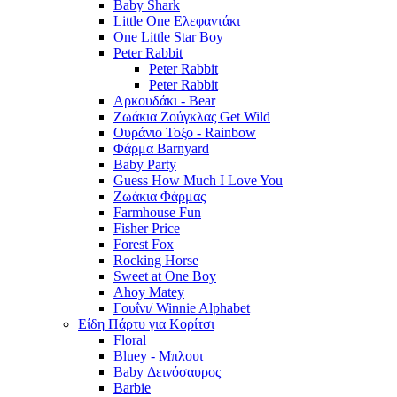
Baby Shark
Little One Ελεφαντάκι
One Little Star Boy
Peter Rabbit
Peter Rabbit
Peter Rabbit
Αρκουδάκι - Bear
Ζωάκια Ζούγκλας Get Wild
Ουράνιο Τοξο - Rainbow
Φάρμα Barnyard
Baby Party
Guess How Much I Love You
Ζωάκια Φάρμας
Farmhouse Fun
Fisher Price
Forest Fox
Rocking Horse
Sweet at One Boy
Ahoy Matey
Γουΐνι/ Winnie Alphabet
Είδη Πάρτυ για Κορίτσι
Floral
Bluey - Μπλουι
Baby Δεινόσαυρος
Barbie