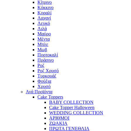
Κίτρινο
Κόκκινο
Κοραλί
Λαχανί
Λευκό
Λιλά
Μαύρο
Μέντα
Μπλε
Μωβ
Πορτοκαλί
Πράσινο
Ροζ
Ροζ Χρυσό
Τυρκουάζ
Φούξια
Χρυσό
Ανά Προϊόντα
Cake Toppers
BABY COLLECTION
Cake Topper Halloween
WEDDING COLLECTION
ΑΡΙΘΜΟΙ
ΖΩΑΚΙΑ
ΠΡΩΤΑ ΓΕΝΕΘΛΙΑ