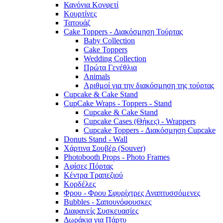
Κανόνια Κονφετί
Κουρτίνες
Τατουάζ
Cake Toppers - Διακόσμηση Τούρτας
Baby Collection
Cake Toppers
Wedding Collection
Πρώτα Γενέθλια
Animals
Αριθμοί για την διακόσμηση της τούρτας
Cupcake & Cake Stand
CupCake Wraps - Toppers - Stand
Cupcake & Cake Stand
Cupcake Cases (Θήκες) - Wrappers
Cupcake Toppers - Διακόσμηση Cupcake
Donuts Stand - Wall
Χάρτινα Σουβέρ (Souver)
Photobooth Props - Photo Frames
Αφίσες Πόρτας
Κέντρα Τραπεζιού
Κορδέλες
Φρου - Φρου Σφυρίχτρες Αναπτυσσόμενες
Bubbles - Σαπουνόφουσκες
Διαφανείς Συσκευασίες
Δωράκια για Πάρτυ