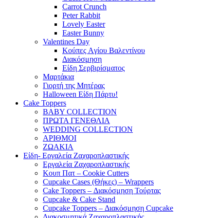
Carrot Crunch
Peter Rabbit
Lovely Easter
Easter Bunny
Valentines Day
Κούπες Aγίου Βαλεντίνου
Διακόσμηση
Είδη Σερβιρίσματος
Μαρτάκια
Γιορτή της Μητέρας
Halloween Είδη Πάρτυ!
Cake Toppers
BABY COLLECTION
ΠΡΩΤΑ ΓΕΝΕΘΛΙΑ
WEDDING COLLECTION
ΑΡΙΘΜΟΙ
ΖΩΑΚΙΑ
Είδη- Εργαλεία Ζαχαροπλαστικής
Εργαλεία Ζαχαροπλαστικής
Κουπ Πατ – Cookie Cutters
Cupcake Cases (Θήκες) – Wrappers
Cake Toppers – Διακόσμηση Τούρτας
Cupcake & Cake Stand
Cupcake Toppers – Διακόσμηση Cupcake
Διακοσμητικά Ζαχαροπλαστικής