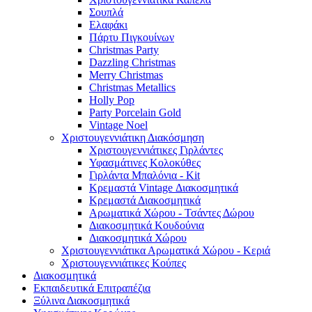
Σουπλά
Ελαφάκι
Πάρτυ Πιγκουίνων
Christmas Party
Dazzling Christmas
Merry Christmas
Christmas Metallics
Holly Pop
Party Porcelain Gold
Vintage Noel
Χριστουγεννιάτικη Διακόσμηση
Χριστουγεννιάτικες Γιρλάντες
Υφασμάτινες Κολοκύθες
Γιρλάντα Μπαλόνια - Kit
Κρεμαστά Vintage Διακοσμητικά
Κρεμαστά Διακοσμητικά
Αρωματικά Χώρου - Τσάντες Δώρου
Διακοσμητικά Κουδούνια
Διακοσμητικά Χώρου
Χριστουγεννιάτικα Αρωματικά Χώρου - Κεριά
Χριστουγεννιάτικες Κούπες
Διακοσμητικά
Εκπαιδευτικά Επιτραπέζια
Ξύλινα Διακοσμητικά