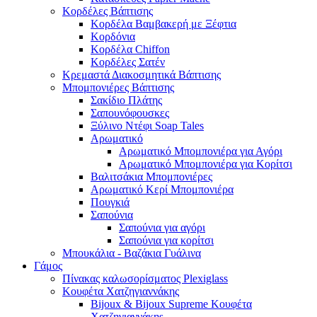
Κορδέλες Βάπτισης
Κορδέλα Βαμβακερή με Ξέφτια
Κορδόνια
Κορδέλα Chiffon
Κορδέλες Σατέν
Κρεμαστά Διακοσμητικά Βάπτισης
Μπομπονιέρες Βάπτισης
Σακίδιο Πλάτης
Σαπουνόφουσκες
Ξύλινο Ντέφι Soap Tales
Αρωματικό
Αρωματικό Μπομπονιέρα για Αγόρι
Αρωματικό Μπομπονιέρα για Κορίτσι
Βαλιτσάκια Μπομπονιέρες
Αρωματικό Κερί Μπομπονιέρα
Πουγκιά
Σαπούνια
Σαπούνια για αγόρι
Σαπούνια για κορίτσι
Μπουκάλια - Βαζάκια Γυάλινα
Γάμος
Πίνακας καλωσορίσματος Plexiglass
Κουφέτα Χατζηγιαννάκης
Bijoux & Bijoux Supreme Κουφέτα
Χατζηγιαννάκηs