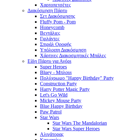
Χαρτοπετσέτες
Διακόσμηση Πάρτυ
Σετ Διακόσμησης
Fluffy Pom - Pom
Honeycomb
Βεντάλιες
Γιρλάντες
Σπιράλ Οροφής
Υπόλοιπη Διακόσμηση
Χάρτινες Διακοσμητικές Μπάλες
Είδη Πάρτυ για Αγόρι
Super Heroes
Bluey - Μπλουι
Πολύχρωμο "Happy Birthday" Party
Construction Party
Harry Potter Magic Party
Let's Go Wild
Mickey Mouse Party
Blue Happy Birthday
Paw Patrol
Star Wars
Star Wars The Mandalorian
Star Wars Super Heroes
Αλιγάτορας
Καρχαρίες