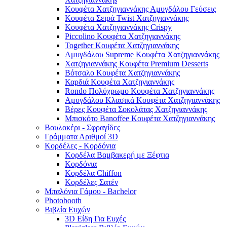
Κουφέτα Χατζηγιαννάκης Αμυγδάλου Γεύσεις
Κουφέτα Σειρά Twist Χατζηγιαννάκης
Κουφέτα Χατζηγιαννάκης Crispy
Piccolino Κουφέτα Χατζηγιαννάκης
Together Κουφέτα Χατζηγιαννάκης
Αμυγδάλου Supreme Κουφέτα Χατζηγιαννάκης
Χατζηγιαννάκης Κουφέτα Premium Desserts
Βότσαλο Κουφέτα Χατζηγιαννάκης
Καρδιά Κουφέτα Χατζηγιαννάκης
Rondo Πολύχρωμο Κουφέτα Χατζηγιαννάκης
Αμυγδάλου Κλασικά Κουφέτα Χατζηγιαννάκης
Βέρες Κουφέτα Σοκολάτας Χατζηγιαννάκης
Μπισκότο Banoffee Κουφέτα Χατζηγιαννάκης
Βουλοκέρι - Σφραγίδες
Γράμματα Αριθμοί 3D
Κορδέλες - Κορδόνια
Κορδέλα Βαμβακερή με Ξέφτια
Κορδόνια
Κορδέλα Chiffon
Κορδέλες Σατέν
Μπαλόνια Γάμου - Bachelor
Photobooth
Βιβλία Ευχών
3D Είδη Για Ευχές