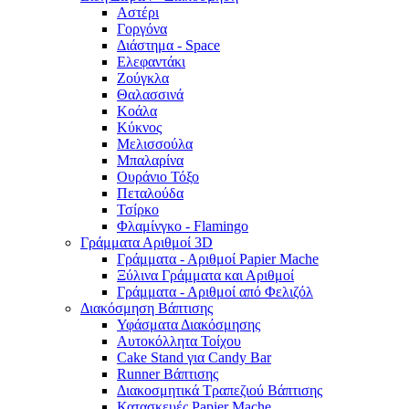
Αστέρι
Γοργόνα
Διάστημα - Space
Ελεφαντάκι
Ζούγκλα
Θαλασσινά
Κοάλα
Κύκνος
Μελισσούλα
Μπαλαρίνα
Ουράνιο Τόξο
Πεταλούδα
Τσίρκο
Φλαμίνγκο - Flamingo
Γράμματα Αριθμοί 3D
Γράμματα - Αριθμοί Papier Mache
Ξύλινα Γράμματα και Αριθμοί
Γράμματα - Αριθμοί από Φελιζόλ
Διακόσμηση Βάπτισης
Υφάσματα Διακόσμησης
Αυτοκόλλητα Τοίχου
Cake Stand για Candy Bar
Runner Βάπτισης
Διακοσμητικά Τραπεζιού Βάπτισης
Κατασκευές Papier Mache