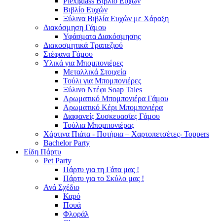
Plexiglass Βιβλίο Ευχών
Βιβλίο Ευχών
Ξύλινα Βιβλία Ευχών με Χάραξη
Διακόσμηση Γάμου
Υφάσματα Διακόσμησης
Διακοσμητικά Τραπεζιού
Στέφανα Γάμου
Υλικά για Μπομπονιέρες
Μεταλλικά Στοιχεία
Τούλι για Μπομπονιέρες
Ξύλινο Ντέφι Soap Tales
Αρωματικό Μπομπονιέρα Γάμου
Αρωματικό Κέρι Μπομπονιέρα
Διαφανείς Συσκευασίες Γάμου
Τούλια Μπομπονιέρας
Χάρτινα Πιάτα - Ποτήρια – Χαρτοπετσέτες- Toppers
Bachelor Party
Είδη Πάρτυ
Pet Party
Πάρτυ για τη Γάτα μας !
Πάρτυ για το Σκύλο μας !
Ανά Σχέδιο
Καρό
Πουά
Φλοράλ