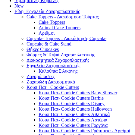
Υφασμάτινες Κορώνες
New
Είδη- Εργαλεία Ζαχαροπλαστικής
Cake Toppers - Διακόσμηση Τούρτας
Cake Toppers
Animal Cake Toppers
Αριθμοί
Cupcake Toppers - Διακόσμηση Cupcake
Cupcake & Cake Stand
Θήκες Cupcakes
Φόρμες & Ταψιά Ζαχαροπλαστικής
Διακοσμητικά Ζαχαροπλαστικής
Εργαλεία Ζαχαροπλαστικής
Καλούπια Σιλικόνης
Ζαχαρόπαστες
Ζαχαρώδη Διακοσμητικά
Κουπ Πατ - Cookie Cutters
Κουπ Πατ- Cookie Cutters Baby Shower
Κουπ Πατ- Cookie Cutters Barbie
Κουπ Πατ- Cookie Cutters Disney
Κουπ Πατ- Cookie Cutters Halloween
Κουπ Πατ- Cookie Cutters Αθλητικά
Κουπ Πατ- Cookie Cutters Αστέρια
Κουπ Πατ- Cookie Cutters Γοργόνα
Κουπ Πατ- Cookie Cutters Γράμματα - Αριθμοί