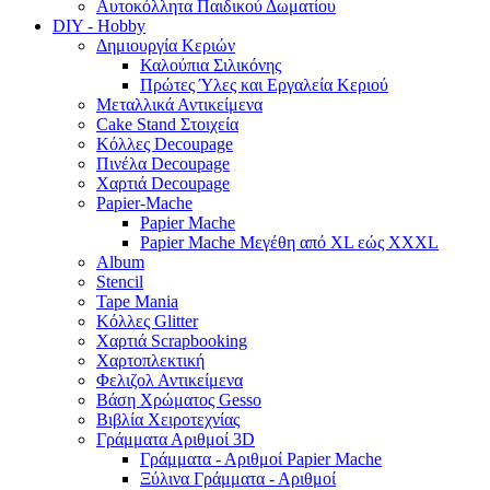
Αυτοκόλλητα Παιδικού Δωματίου
DIY - Hobby
Δημιουργία Κεριών
Καλούπια Σιλικόνης
Πρώτες Ύλες και Εργαλεία Κεριού
Μεταλλικά Αντικείμενα
Cake Stand Στοιχεία
Κόλλες Decoupage
Πινέλα Decoupage
Χαρτιά Decoupage
Papier-Mache
Papier Mache
Papier Mache Μεγέθη από XL εώς XXXL
Album
Stencil
Tape Mania
Κόλλες Glitter
Χαρτιά Scrapbooking
Χαρτοπλεκτική
Φελιζολ Αντικείμενα
Βάση Χρώματος Gesso
Βιβλία Χειροτεχνίας
Γράμματα Αριθμοί 3D
Γράμματα - Αριθμοί Papier Mache
Ξύλινα Γράμματα - Αριθμοί