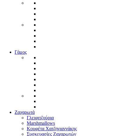
Γάμος
Ζαχαρωτά
Γλειφιτζούρια
Marshmallows
Κουφέτα Χατζηγιαννάκης
Συσκευασίες Ζαχαρωτών