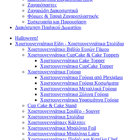
Ζαχαρόπαστες
Ζαχαρώδη Διακοσμητικά
Φόρμες & Ταψιά Ζαχαροπλαστικής
Συσκευασία και Παρουσίαση
Διακόσμηση Παιδικού Δωματίου
Halloween!
Χριστουγεννιάτικα Είδη - Χριστουγεννιάτικα Στολίδια
Χριστουγεννιάτικο Βιβλίο Ευχών Γάμου
Χριστουγεννιάτικα CupCake & Cake Toppers
Χριστουγεννιάτικα Cake Topper
Χριστουγεννιάτικα CupCake Topper
Χριστουγεννιάτικα Γούρια
Χριστουγεννιάτικα Γούρια από Plexiglass
Χριστουγεννιάτικα Γούρια Κοσμήματα
Χριστουγεννιάτικα Μεταλλικά Γούρια
Χριστουγεννιάτικα Ξύλινα Γούρια
Χριστουγεννιάτικα Υφασμάτινα Γούρια
Cup Cake & Cake Stand
Χριστουγεννιάτικα Σουβέρ - Souver
Χριστουγεννιάτικα Στολίδια
Χριστουγεννιάτικες Κάλτσες
Χριστουγεννιάτικα Μπαλόνια Foil
Χριστουγεννιάτικα Μπαλόνια Latex
Χριστουγεννιάτικες Ποδιές και Καπέλα Chef