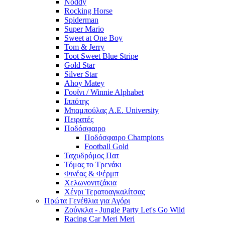
Noddy
Rocking Horse
Spiderman
Super Mario
Sweet at One Boy
Tom & Jerry
Toot Sweet Blue Stripe
Gold Star
Silver Star
Ahoy Matey
Γουΐνι / Winnie Alphabet
Ιππότης
Μπαμπούλας Α.Ε. University
Πειρατές
Ποδόσφαιρο
Ποδόσφαιρο Champions
Football Gold
Ταχυδρόμος Πατ
Τόμας το Τρενάκι
Φινέας & Φέρμπ
Χελωνονιτζάκια
Χένρι Τερατοαγκαλίτσας
Πρώτα Γενέθλια για Αγόρι
Ζούγκλα - Jungle Party Let's Go Wild
Racing Car Meri Meri