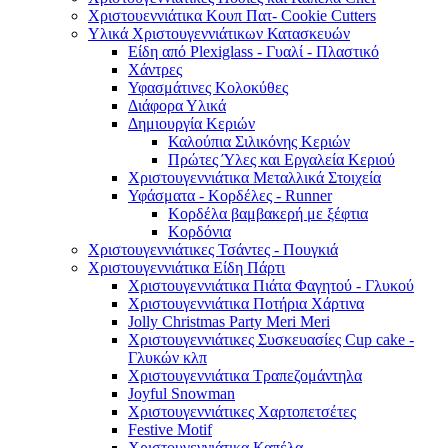
Χριστουεννιάτικα Κουπ Πατ- Cookie Cutters
Υλικά Χριστουγεννιάτικων Κατασκευών
Είδη από Plexiglass - Γυαλί - Πλαστικό
Χάντρες
Υφασμάτινες Κολοκύθες
Διάφορα Υλικά
Δημιουργία Κεριών
Καλούπια Σιλικόνης Κεριών
Πρώτες Ύλες και Εργαλεία Κεριού
Χριστουγεννιάτικα Μεταλλικά Στοιχεία
Υφάσματα - Κορδέλες - Runner
Κορδέλα βαμβακερή με ξέφτια
Κορδόνια
Χριστουγεννιάτικες Τσάντες - Πουγκιά
Χριστουγεννιάτικα Είδη Πάρτι
Χριστουγεννιάτικα Πιάτα Φαγητού - Γλυκού
Χριστουγεννιάτικα Ποτήρια Χάρτινα
Jolly Christmas Party Meri Meri
Χριστουγεννιάτικες Συσκευασίες Cup cake -
Γλυκών κλπ
Χριστουγεννιάτικα Τραπεζομάντηλα
Joyful Snowman
Χριστουγεννιάτικες Χαρτοπετσέτες
Festive Motif
Χριστουγεννιάτικα Καπέλα