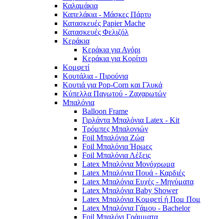
Καλαμάκια
Καπελάκια - Μάσκες Πάρτυ
Κατασκευές Papier Mache
Κατασκευές Φελιζόλ
Κεράκια
Κεράκια για Αγόρι
Κεράκια για Κορίτσι
Κομφετί
Κουτάλια - Πιρούνια
Κουτιά για Pop-Corn και Γλυκά
Κύπελλα Παγωτού - Ζαχαρωτών
Μπαλόνια
Balloon Frame
Γιρλάντα Μπαλόνια Latex - Kit
Τρόμπες Μπαλονιών
Foil Μπαλόνια Ζώα
Foil Μπαλόνια Ήρωες
Foil Μπαλόνια Λέξεις
Latex Μπαλόνια Μονόχρωμα
Latex Μπαλόνια Πουά - Καρδιές
Latex Μπαλόνια Ευχές - Μηνύματα
Latex Μπαλόνια Baby Shower
Latex Μπαλόνια Κομφετί ή Πομ Πομ
Latex Μπαλόνια Γάμου - Bachelor
Foil Μπαλόνι Γράμματα