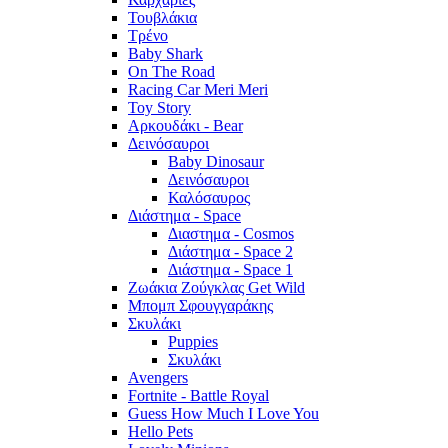
Τουβλάκια
Τρένο
Baby Shark
On The Road
Racing Car Meri Meri
Toy Story
Αρκουδάκι - Bear
Δεινόσαυροι
Baby Dinosaur
Δεινόσαυροι
Καλόσαυρος
Διάστημα - Space
Διαστημα - Cosmos
Διάστημα - Space 2
Διάστημα - Space 1
Ζωάκια Ζούγκλας Get Wild
Μπομπ Σφουγγαράκης
Σκυλάκι
Puppies
Σκυλάκι
Avengers
Fortnite - Battle Royal
Guess How Much I Love You
Hello Pets