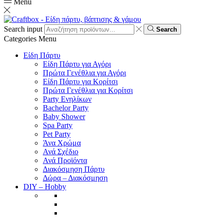
Menu
Search input
Search
Categories
Menu
Είδη Πάρτυ
Είδη Πάρτυ για Αγόρι
Πρώτα Γενέθλια για Αγόρι
Είδη Πάρτυ για Κορίτσι
Πρώτα Γενέθλια για Κορίτσι
Party Ενηλίκων
Bachelor Party
Baby Shower
Spa Party
Pet Party
Άνα Χρώμα
Ανά Σχέδιο
Ανά Προϊόντα
Διακόσμηση Πάρτυ
Δώρα – Διακόσμηση
DIY – Hobby