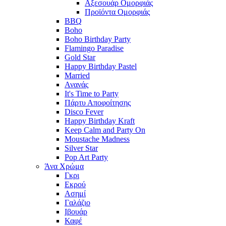
Αξεσουάρ Ομορφιάς
Προϊόντα Ομορφιάς
BBQ
Boho
Boho Birthday Party
Flamingo Paradise
Gold Star
Happy Birthday Pastel
Married
Ανανάς
It's Time to Party
Πάρτυ Αποφοίτησης
Disco Fever
Happy Birthday Kraft
Keep Calm and Party On
Moustache Madness
Silver Star
Pop Art Party
Άνα Χρώμα
Γκρι
Εκρού
Ασημί
Γαλάζιο
Ιβουάρ
Καφέ