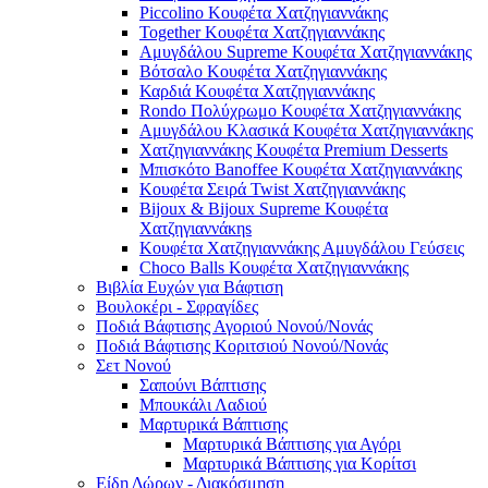
Piccolino Κουφέτα Χατζηγιαννάκης
Together Κουφέτα Χατζηγιαννάκης
Αμυγδάλου Supreme Κουφέτα Χατζηγιαννάκης
Βότσαλο Κουφέτα Χατζηγιαννάκης
Καρδιά Κουφέτα Χατζηγιαννάκης
Rondo Πολύχρωμο Κουφέτα Χατζηγιαννάκης
Αμυγδάλου Κλασικά Κουφέτα Χατζηγιαννάκης
Χατζηγιαννάκης Κουφέτα Premium Desserts
Μπισκότο Banoffee Κουφέτα Χατζηγιαννάκης
Κουφέτα Σειρά Twist Χατζηγιαννάκης
Bijoux & Bijoux Supreme Κουφέτα
Χατζηγιαννάκηs
Κουφέτα Χατζηγιαννάκης Αμυγδάλου Γεύσεις
Choco Balls Κουφέτα Χατζηγιαννάκης
Βιβλία Ευχών για Βάφτιση
Βουλοκέρι - Σφραγίδες
Ποδιά Βάφτισης Αγοριού Νονού/Νονάς
Ποδιά Βάφτισης Κοριτσιού Νονού/Νονάς
Σετ Νονού
Σαπούνι Βάπτισης
Μπουκάλι Λαδιού
Μαρτυρικά Βάπτισης
Μαρτυρικά Βάπτισης για Αγόρι
Μαρτυρικά Βάπτισης για Κορίτσι
Είδη Δώρων - Διακόσμηση