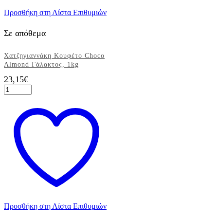
Προσθήκη στη Λίστα Επιθυμιών
Σε απόθεμα
Χατζηγιαννάκη Κουφέτο Choco
Almond Γάλακτος, 1kg
23,15
€
Χατζηγιαννάκη
Κουφέτο
Choco
Almond
Γάλακτος,
1kg
ποσότητα
Προσθήκη στη Λίστα Επιθυμιών