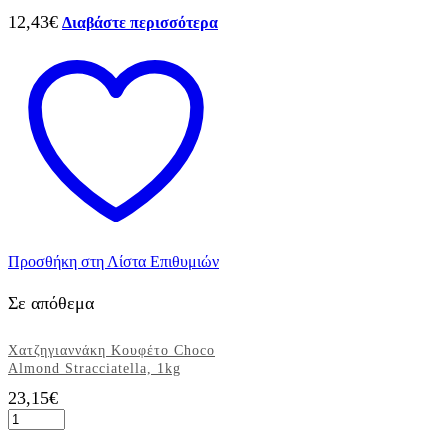
12,43
€
Διαβάστε περισσότερα
Προσθήκη στη Λίστα Επιθυμιών
Σε απόθεμα
Χατζηγιαννάκη Κουφέτο Choco
Almond Stracciatella, 1kg
23,15
€
Χατζηγιαννάκη
Κουφέτο