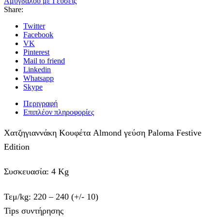
Αμυγδάλου με Γεύσεις
Share:
Twitter
Facebook
VK
Pinterest
Mail to friend
Linkedin
Whatsapp
Skype
Περιγραφή
Επιπλέον πληροφορίες
Χατζηγιαννάκη Κουφέτα Almond γεύση Paloma Festive
Edition
Συσκευασία: 4 Kg
Τεμ/kg: 220 – 240 (+/- 10)
Tips συντήρησης