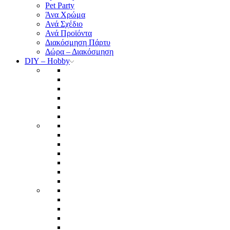
Pet Party
Άνα Χρώμα
Ανά Σχέδιο
Ανά Προϊόντα
Διακόσμηση Πάρτυ
Δώρα – Διακόσμηση
DIY – Hobby