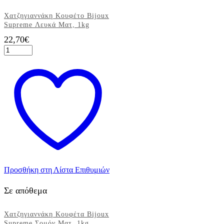
Χατζηγιαννάκη Κουφέτο Bijoux
Supreme Λευκά Ματ, 1kg
22,70
€
Χατζηγιαννάκη
Κουφέτο
Bijoux
Supreme
Λευκά
Ματ,
1kg
ποσότητα
Προσθήκη στη Λίστα Επιθυμιών
Σε απόθεμα
Χατζηγιαννάκη Κουφέτα Bijoux
Supreme Σομόν Ματ, 1kg