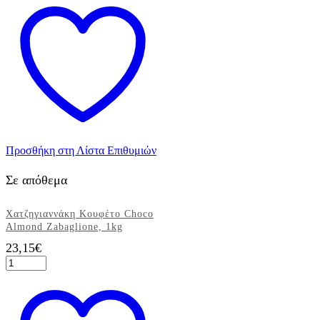
Choco
Almond
Stracciatella,
1kg
ποσότητα
Προσθήκη στη Λίστα Επιθυμιών
Σε απόθεμα
Χατζηγιαννάκη Κουφέτο Choco
Almond Zabaglione, 1kg
23,15
€
Χατζηγιαννάκη
Κουφέτο
Choco
Almond
Zabaglione,