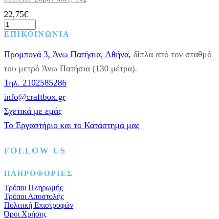
22,75
€
Χατζηγιαννάκη
Κουφέτα
ΕΠΙΚΟΙΝΩΝΙΑ
Bijoux
Supreme
Προμπονά 3, Άνω Πατήσια, Αθήνα
,
δίπλα από τον σταθμό
Σομόν
Ματ,
του μετρό Άνω Πατήσια (130 μέτρα).
1kg
Τηλ. 2102585286
ποσότητα
info@craftbox.gr
Σχετικά με εμάς
Το Εργαστήριο και το Κατάστημά μας
FOLLOW US
Facebook
Instagram
Pinterest
ΠΛΗΡΟΦΟΡΙΕΣ
Τρόποι Πληρωμής
Τρόποι Αποστολής
Πολιτική Επιστροφών
Όροι Χρήσης