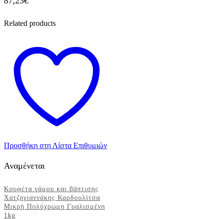
87,23
€
Related products
Προσθήκη στη Λίστα Επιθυμιών
Αναμένεται
Κουφέτα γάμου και βάπτισης
Χατζηγιαννάκης Καρδουλίτσα
Μικρή Πολύχρωμη Γυαλισμένη
1kg