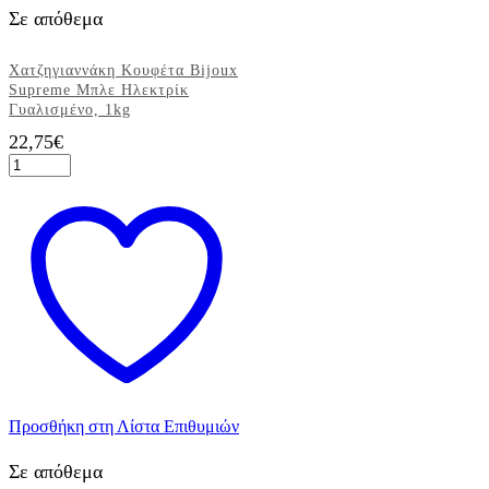
Σε απόθεμα
Χατζηγιαννάκη Κουφέτα Bijoux
Supreme Μπλε Ηλεκτρίκ
Γυαλισμένο, 1kg
22,75
€
Χατζηγιαννάκη
Κουφέτα
Bijoux
Supreme
Μπλε
Ηλεκτρίκ
Γυαλισμένο,
1kg
ποσότητα
Προσθήκη στη Λίστα Επιθυμιών
Σε απόθεμα