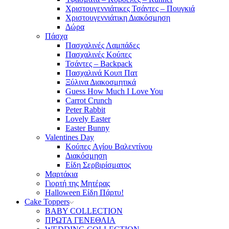
Χριστουγεννιάτικες Τσάντες – Πουγκιά
Χριστουγεννιάτικη Διακόσμηση
Δώρα
Πάσχα
Πασχαλινές Λαμπάδες
Πασχαλινές Κούπες
Τσάντες – Backpack
Πασχαλινά Κουπ Πατ
Ξύλινα Διακοσμητικά
Guess How Much I Love You
Carrot Crunch
Peter Rabbit
Lovely Easter
Easter Bunny
Valentines Day
Κούπες Aγίου Βαλεντίνου
Διακόσμηση
Είδη Σερβιρίσματος
Μαρτάκια
Γιορτή της Μητέρας
Halloween Είδη Πάρτυ!
Cake Toppers
BABY COLLECTION
ΠΡΩΤΑ ΓΕΝΕΘΛΙΑ