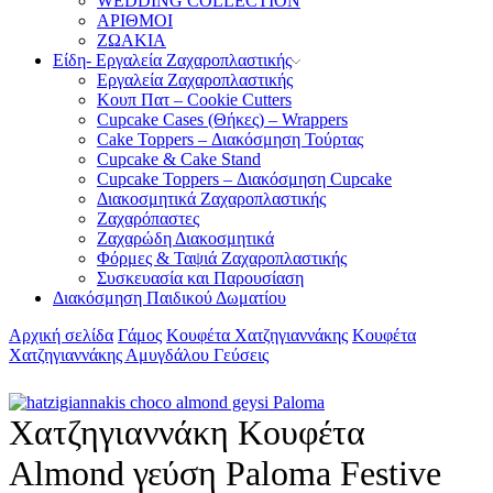
WEDDING COLLECTION
ΑΡΙΘΜΟΙ
ΖΩΑΚΙΑ
Είδη- Εργαλεία Ζαχαροπλαστικής
Εργαλεία Ζαχαροπλαστικής
Κουπ Πατ – Cookie Cutters
Cupcake Cases (Θήκες) – Wrappers
Cake Toppers – Διακόσμηση Τούρτας
Cupcake & Cake Stand
Cupcake Toppers – Διακόσμηση Cupcake
Διακοσμητικά Ζαχαροπλαστικής
Ζαχαρόπαστες
Ζαχαρώδη Διακοσμητικά
Φόρμες & Ταψιά Ζαχαροπλαστικής
Συσκευασία και Παρουσίαση
Διακόσμηση Παιδικού Δωματίου
Αρχική σελίδα
Γάμος
Κουφέτα Χατζηγιαννάκης
Κουφέτα
Χατζηγιαννάκης Αμυγδάλου Γεύσεις
Χατζηγιαννάκη Κουφέτα
Almond γεύση Paloma Festive