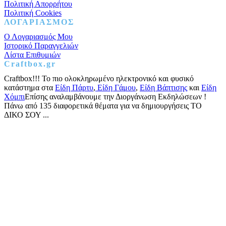
Πολιτική Απορρήτου
Πολιτική Cookies
ΛΟΓΑΡΙΑΣΜΟΣ
Ο Λογαριασμός Μου
Ιστορικό Παραγγελιών
Λίστα Επιθυμιών
Craftbox.gr
Craftbox!!! Το πιο ολοκληρωμένο ηλεκτρονικό και φυσικό
κατάστημα στα
Είδη Πάρτυ
,
Είδη Γάμου
,
Είδη Βάπτισης
και
Είδη
Χόμπι
Επίσης αναλαμβάνουμε την Διοργάνωση Εκδηλώσεων !
Πάνω από 135 διαφορετικά θέματα για να δημιουργήσεις ΤΟ
ΔΙΚΟ ΣΟΥ ...