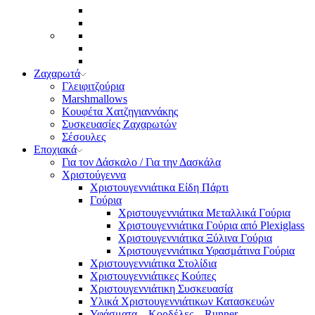
Ζαχαρωτά
Γλειφιτζούρια
Marshmallows
Κουφέτα Χατζηγιαννάκης
Συσκευασίες Ζαχαρωτών
Σέσουλες
Εποχιακά
Για τον Δάσκαλο / Για την Δασκάλα
Χριστούγεννα
Χριστουγεννιάτικα Είδη Πάρτι
Γούρια
Χριστουγεννιάτικα Μεταλλικά Γούρια
Χριστουγεννιάτικα Γούρια από Plexiglass
Χριστουγεννιάτικα Ξύλινα Γούρια
Χριστουγεννιάτικα Υφασμάτινα Γούρια
Χριστουγεννιάτικα Στολίδια
Χριστουγεννιάτικες Κούπες
Χριστουγεννιάτικη Συσκευασία
Υλικά Χριστουγεννιάτικων Κατασκευών
Υφάσματα – Κορδέλες – Runner