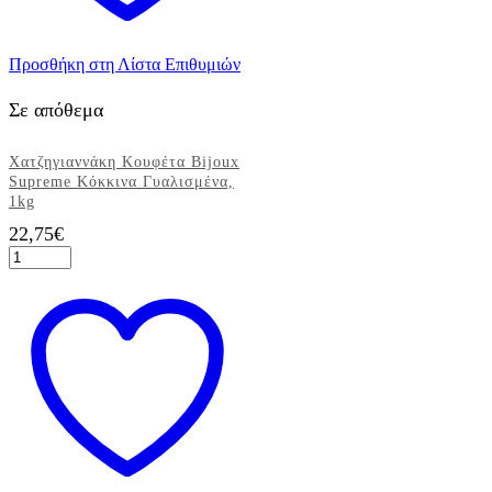
Προσθήκη στη Λίστα Επιθυμιών
Σε απόθεμα
Χατζηγιαννάκη Κουφέτα Bijoux
Supreme Κόκκινα Γυαλισμένα,
1kg
22,75
€
Χατζηγιαννάκη
Κουφέτα
Bijoux
Supreme
Κόκκινα
Γυαλισμένα,
1kg
ποσότητα