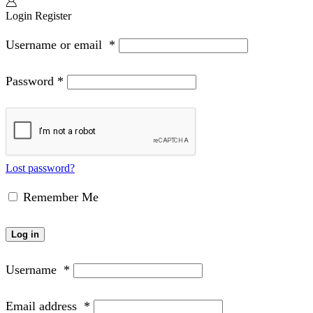
Login
Register
Username or email
*
Password
*
Lost password?
Remember Me
Log in
Username
*
Email address
*