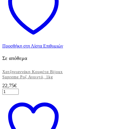
1kg
ποσότητα
Προσθήκη στη Λίστα Επιθυμιών
Σε απόθεμα
Χατζηγιαννάκη Κουφέτα Bijoux
Supreme Ροζ Ανοιχτό, 1kg
22,75
€
Χατζηγιαννάκη
Κουφέτα
Bijoux
Supreme
Ροζ
Ανοιχτό,
1kg
ποσότητα