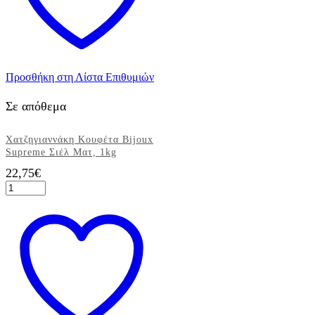
Προσθήκη στη Λίστα Επιθυμιών
Σε απόθεμα
Χατζηγιαννάκη Κουφέτα Bijoux
Supreme Σιέλ Ματ, 1kg
22,75
€
Χατζηγιαννάκη
Κουφέτα
Bijoux
Supreme
Σιέλ
Ματ,
1kg
ποσότητα