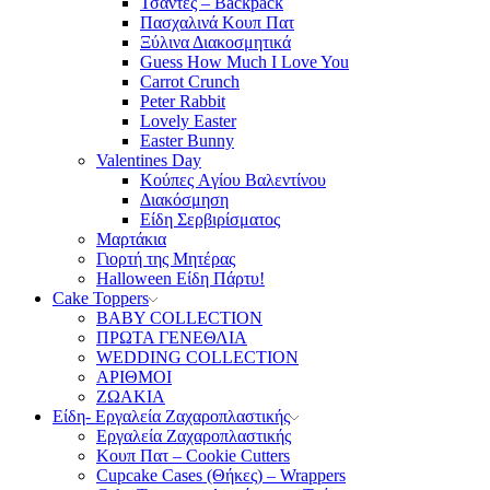
Τσάντες – Backpack
Πασχαλινά Κουπ Πατ
Ξύλινα Διακοσμητικά
Guess How Much I Love You
Carrot Crunch
Peter Rabbit
Lovely Easter
Easter Bunny
Valentines Day
Κούπες Aγίου Βαλεντίνου
Διακόσμηση
Είδη Σερβιρίσματος
Μαρτάκια
Γιορτή της Μητέρας
Halloween Είδη Πάρτυ!
Cake Toppers
BABY COLLECTION
ΠΡΩΤΑ ΓΕΝΕΘΛΙΑ
WEDDING COLLECTION
ΑΡΙΘΜΟΙ
ΖΩΑΚΙΑ
Είδη- Εργαλεία Ζαχαροπλαστικής
Εργαλεία Ζαχαροπλαστικής
Κουπ Πατ – Cookie Cutters
Cupcake Cases (Θήκες) – Wrappers