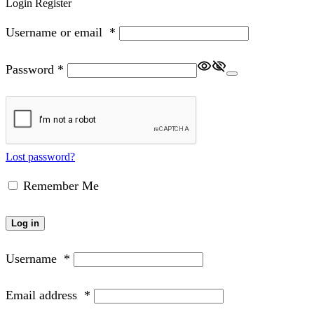
Login
Register
Username or email
*
Password
*
Lost password?
Remember Me
Log in
Username
*
Email address
*