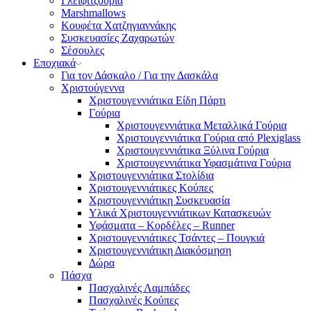
Γλειφιτζούρια
Marshmallows
Κουφέτα Χατζηγιαννάκης
Συσκευασίες Ζαχαρωτών
Σέσουλες
Εποχιακά
Για τον Δάσκαλο / Για την Δασκάλα
Χριστούγεννα
Χριστουγεννιάτικα Είδη Πάρτι
Γούρια
Χριστουγεννιάτικα Μεταλλικά Γούρια
Χριστουγεννιάτικα Γούρια από Plexiglass
Χριστουγεννιάτικα Ξύλινα Γούρια
Χριστουγεννιάτικα Υφασμάτινα Γούρια
Χριστουγεννιάτικα Στολίδια
Χριστουγεννιάτικες Κούπες
Χριστουγεννιάτικη Συσκευασία
Υλικά Χριστουγεννιάτικων Κατασκευών
Υφάσματα – Κορδέλες – Runner
Χριστουγεννιάτικες Τσάντες – Πουγκιά
Χριστουγεννιάτικη Διακόσμηση
Δώρα
Πάσχα
Πασχαλινές Λαμπάδες
Πασχαλινές Κούπες