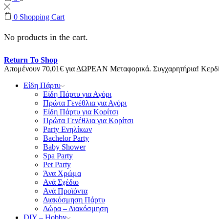
0
Shopping Cart
No products in the cart.
Return To Shop
Απομένουν
70,01
€
για ΔΩΡΕΑΝ Μεταφορικά.
Συγχαρητήρια! Κερ
Είδη Πάρτυ
Είδη Πάρτυ για Αγόρι
Πρώτα Γενέθλια για Αγόρι
Είδη Πάρτυ για Κορίτσι
Πρώτα Γενέθλια για Κορίτσι
Party Ενηλίκων
Bachelor Party
Baby Shower
Spa Party
Pet Party
Άνα Χρώμα
Ανά Σχέδιο
Ανά Προϊόντα
Διακόσμηση Πάρτυ
Δώρα – Διακόσμηση
DIY – Hobby