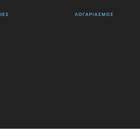
ΙΕΣ
ΛΟΓΑΡΙΑΣΜΟΣ
ρωμής
Ο Λογαριασμός Μου
στολής
Ιστορικό Παραγγελιών
ιστροφών
Λίστα Επιθυμιών
ορρήτου
okies