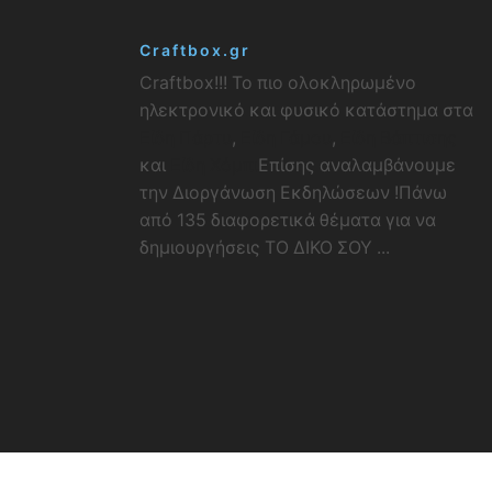
Craftbox.gr
Craftbox!!! Το πιο ολοκληρωμένο
ηλεκτρονικό και φυσικό κατάστημα στα
Είδη Πάρτυ
,
Είδη Γάμου
,
Είδη Βάπτισης
και
Είδη Χόμπι
Επίσης αναλαμβάνουμε
την Διοργάνωση Εκδηλώσεων !Πάνω
από 135 διαφορετικά θέματα για να
δημιουργήσεις ΤΟ ΔΙΚΟ ΣΟΥ ...