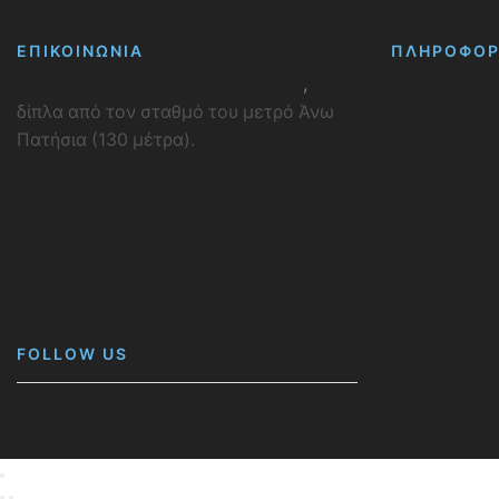
ΕΠΙΚΟΙΝΩΝΙΑ
ΠΛΗΡΟΦΟΡ
Προμπονά 3, Άνω Πατήσια, Αθήνα
,
Τρόποι Πλη
δίπλα από τον σταθμό του μετρό Άνω
Τρόποι Απο
Πατήσια (130 μέτρα).
Πολιτική Επ
Τηλ. 2102585286
Όροι Χρήσης
info@craftbox.gr
Πολιτική Απ
Σχετικά με εμάς
Πολιτική Co
Το Εργαστήριο και το Κατάστημά μας
FOLLOW US
Facebook
Instagram
Pinterest