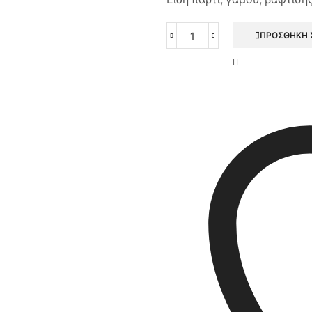
ΠΡΟΣΘΉΚΗ 
Χατζηγιαννάκη
Κουφέτο
Βότσαλο
Σίφνος,
4kg
ποσότητα