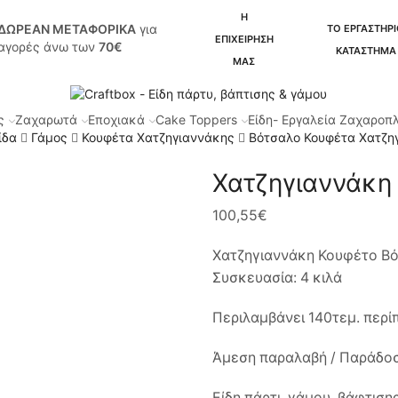
Η
ΔΩΡΕΑΝ ΜΕΤΑΦΟΡΙΚΑ
για
ΤΟ ΕΡΓΑΣΤΗΡΙ
ΕΠΙΧΕΙΡΗΣΗ
αγορές άνω των
70€
ΚΑΤΑΣΤΗΜΑ
ΜΑΣ
ς
Ζαχαρωτά
Εποχιακά
Cake Toppers
Είδη- Εργαλεία Ζαχαροπ
ίδα
Γάμος
Κουφέτα Χατζηγιαννάκης
Βότσαλο Κουφέτα Χατζη
Χατζηγιαννάκη
100,55
€
Χατζηγιαννάκη Κουφέτο Βότ
Συσκευασία: 4 κιλά
Περιλαμβάνει 140τεμ. περίπ
Άμεση παραλαβή / Παράδοσ
Είδη πάρτι, γάμου, βάφτιση