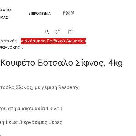
Ο & ΤΟ
ΕΠΙΚΟΙΝΩΝΙΑ
 ΜΑΣ
0
0
λαστικής
Διακόσμηση Παιδικού Δωματίου
γιαννάκης
 Κουφέτο Βότσαλο Σίφνος, 4kg
σαλο Σίφνος, με γέμιση Rasberry.
ου στη συσκευασία 1 κιλού.
η 1 έως 3 εργάσιμες μέρες
ς