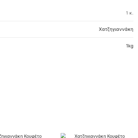
1 κ.
Χατζηγιαννάκη
1kg