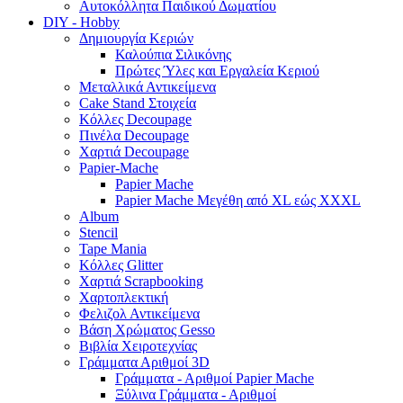
Αυτοκόλλητα Παιδικού Δωματίου
DIY - Hobby
Δημιουργία Κεριών
Καλούπια Σιλικόνης
Πρώτες Ύλες και Εργαλεία Κεριού
Μεταλλικά Αντικείμενα
Cake Stand Στοιχεία
Κόλλες Decoupage
Πινέλα Decoupage
Χαρτιά Decoupage
Papier-Mache
Papier Mache
Papier Mache Μεγέθη από XL εώς XXXL
Album
Stencil
Tape Mania
Κόλλες Glitter
Χαρτιά Scrapbooking
Χαρτοπλεκτική
Φελιζολ Αντικείμενα
Βάση Χρώματος Gesso
Βιβλία Χειροτεχνίας
Γράμματα Αριθμοί 3D
Γράμματα - Αριθμοί Papier Mache
Ξύλινα Γράμματα - Αριθμοί