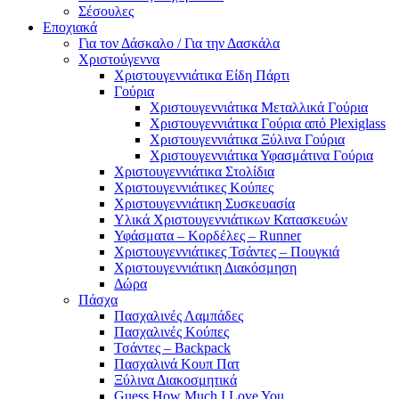
Σέσουλες
Εποχιακά
Για τον Δάσκαλο / Για την Δασκάλα
Χριστούγεννα
Χριστουγεννιάτικα Είδη Πάρτι
Γούρια
Χριστουγεννιάτικα Μεταλλικά Γούρια
Χριστουγεννιάτικα Γούρια από Plexiglass
Χριστουγεννιάτικα Ξύλινα Γούρια
Χριστουγεννιάτικα Υφασμάτινα Γούρια
Χριστουγεννιάτικα Στολίδια
Χριστουγεννιάτικες Κούπες
Χριστουγεννιάτικη Συσκευασία
Υλικά Χριστουγεννιάτικων Κατασκευών
Υφάσματα – Κορδέλες – Runner
Χριστουγεννιάτικες Τσάντες – Πουγκιά
Χριστουγεννιάτικη Διακόσμηση
Δώρα
Πάσχα
Πασχαλινές Λαμπάδες
Πασχαλινές Κούπες
Τσάντες – Backpack
Πασχαλινά Κουπ Πατ
Ξύλινα Διακοσμητικά
Guess How Much I Love You