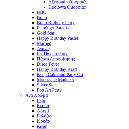
Αξεσουάρ Ομορφιάς
Προϊόντα Ομορφιάς
BBQ
Boho
Boho Birthday Party
Flamingo Paradise
Gold Star
Happy Birthday Pastel
Married
Ανανάς
It's Time to Party
Πάρτυ Αποφοίτησης
Disco Fever
Happy Birthday Kraft
Keep Calm and Party On
Moustache Madness
Silver Star
Pop Art Party
Άνα Χρώμα
Γκρι
Εκρού
Ασημί
Γαλάζιο
Ιβουάρ
Καφέ