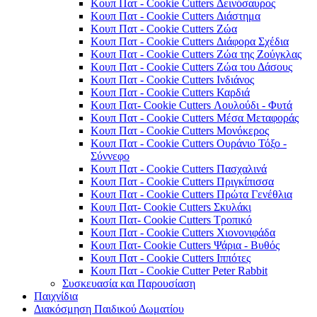
Κουπ Πατ - Cookie Cutters Δεινόσαυρος
Κουπ Πατ - Cookie Cutters Διάστημα
Κουπ Πατ - Cookie Cutters Ζώα
Κουπ Πατ - Cookie Cutters Διάφορα Σχέδια
Κουπ Πατ - Cookie Cutters Ζώα της Ζούγκλας
Κουπ Πατ - Cookie Cutters Ζώα του Δάσους
Κουπ Πατ - Cookie Cutters Ινδιάνος
Κουπ Πατ - Cookie Cutters Καρδιά
Κουπ Πατ- Cookie Cutters Λουλούδι - Φυτά
Κουπ Πατ - Cookie Cutters Μέσα Μεταφοράς
Κουπ Πατ - Cookie Cutters Μονόκερος
Κουπ Πατ - Cookie Cutters Ουράνιο Τόξο -
Σύννεφο
Κουπ Πατ - Cookie Cutters Πασχαλινά
Κουπ Πατ - Cookie Cutters Πριγκίπισσα
Κουπ Πατ - Cookie Cutters Πρώτα Γενέθλια
Κουπ Πατ- Cookie Cutters Σκυλάκι
Κουπ Πατ- Cookie Cutters Τροπικό
Κουπ Πατ - Cookie Cutters Χιονονιφάδα
Κουπ Πατ- Cookie Cutters Ψάρια - Βυθός
Κουπ Πατ - Cookie Cutters Ιππότες
Κουπ Πατ - Cookie Cutter Peter Rabbit
Συσκευασία και Παρουσίαση
Παιχνίδια
Διακόσμηση Παιδικού Δωματίου