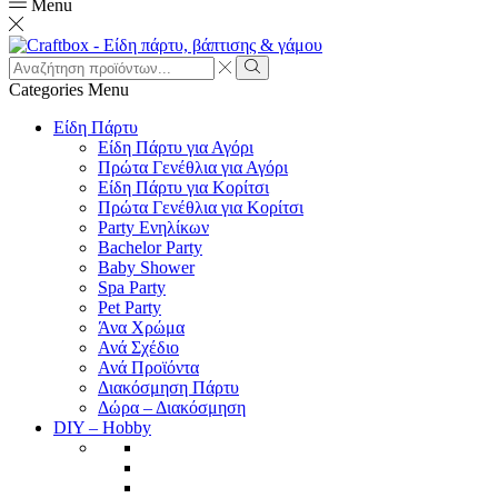
Menu
Search
input
Search
Categories
Menu
Είδη Πάρτυ
Είδη Πάρτυ για Αγόρι
Πρώτα Γενέθλια για Αγόρι
Είδη Πάρτυ για Κορίτσι
Πρώτα Γενέθλια για Κορίτσι
Party Ενηλίκων
Bachelor Party
Baby Shower
Spa Party
Pet Party
Άνα Χρώμα
Ανά Σχέδιο
Ανά Προϊόντα
Διακόσμηση Πάρτυ
Δώρα – Διακόσμηση
DIY – Hobby