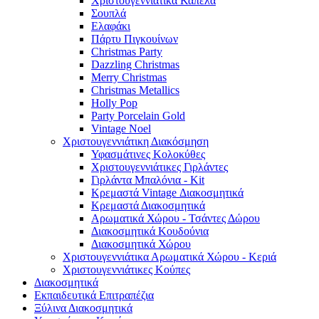
Χριστουγεννιάτικα Καπέλα
Σουπλά
Ελαφάκι
Πάρτυ Πιγκουίνων
Christmas Party
Dazzling Christmas
Merry Christmas
Christmas Metallics
Holly Pop
Party Porcelain Gold
Vintage Noel
Χριστουγεννιάτικη Διακόσμηση
Υφασμάτινες Κολοκύθες
Χριστουγεννιάτικες Γιρλάντες
Γιρλάντα Μπαλόνια - Kit
Κρεμαστά Vintage Διακοσμητικά
Κρεμαστά Διακοσμητικά
Αρωματικά Χώρου - Τσάντες Δώρου
Διακοσμητικά Κουδούνια
Διακοσμητικά Χώρου
Χριστουγεννιάτικα Αρωματικά Χώρου - Κεριά
Χριστουγεννιάτικες Κούπες
Διακοσμητικά
Εκπαιδευτικά Επιτραπέζια
Ξύλινα Διακοσμητικά