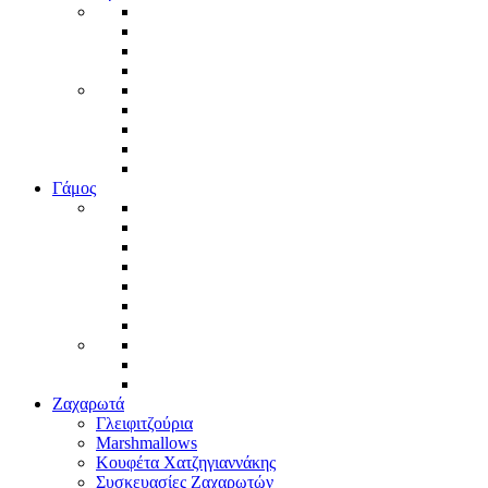
Γάμος
Ζαχαρωτά
Γλειφιτζούρια
Marshmallows
Κουφέτα Χατζηγιαννάκης
Συσκευασίες Ζαχαρωτών