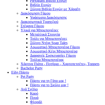
Plexiglass Βιβλίο Ευχών
Βιβλίο Ευχών
Ξύλινα Βιβλία Ευχών με Χάραξη
Διακόσμηση Γάμου
Υφάσματα Διακόσμησης
Διακοσμητικά Τραπεζιού
Στέφανα Γάμου
Υλικά για Μπομπονιέρες
Μεταλλικά Στοιχεία
Τούλι για Μπομπονιέρες
Ξύλινο Ντέφι Soap Tales
Αρωματικό Μπομπονιέρα Γάμου
Αρωματικό Κέρι Μπομπονιέρα
Διαφανείς Συσκευασίες Γάμου
Τούλια Μπομπονιέρας
Χάρτινα Πιάτα - Ποτήρια – Χαρτοπετσέτες- Toppers
Bachelor Party
Είδη Πάρτυ
Pet Party
Πάρτυ για τη Γάτα μας !
Πάρτυ για το Σκύλο μας !
Ανά Σχέδιο
Καρό
Πουά
Φλοράλ