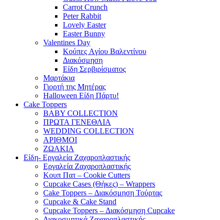
Carrot Crunch
Peter Rabbit
Lovely Easter
Easter Bunny
Valentines Day
Κούπες Aγίου Βαλεντίνου
Διακόσμηση
Είδη Σερβιρίσματος
Μαρτάκια
Γιορτή της Μητέρας
Halloween Είδη Πάρτυ!
Cake Toppers
BABY COLLECTION
ΠΡΩΤΑ ΓΕΝΕΘΛΙΑ
WEDDING COLLECTION
ΑΡΙΘΜΟΙ
ΖΩΑΚΙΑ
Είδη- Εργαλεία Ζαχαροπλαστικής
Εργαλεία Ζαχαροπλαστικής
Κουπ Πατ – Cookie Cutters
Cupcake Cases (Θήκες) – Wrappers
Cake Toppers – Διακόσμηση Τούρτας
Cupcake & Cake Stand
Cupcake Toppers – Διακόσμηση Cupcake
Διακοσμητικά Ζαχαροπλαστικής