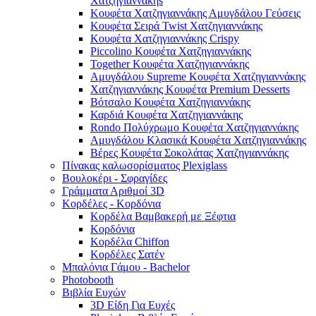
Χατζηγιαννάκηs
Κουφέτα Χατζηγιαννάκης Αμυγδάλου Γεύσεις
Κουφέτα Σειρά Twist Χατζηγιαννάκης
Κουφέτα Χατζηγιαννάκης Crispy
Piccolino Κουφέτα Χατζηγιαννάκης
Together Κουφέτα Χατζηγιαννάκης
Αμυγδάλου Supreme Κουφέτα Χατζηγιαννάκης
Χατζηγιαννάκης Κουφέτα Premium Desserts
Βότσαλο Κουφέτα Χατζηγιαννάκης
Καρδιά Κουφέτα Χατζηγιαννάκης
Rondo Πολύχρωμο Κουφέτα Χατζηγιαννάκης
Αμυγδάλου Κλασικά Κουφέτα Χατζηγιαννάκης
Βέρες Κουφέτα Σοκολάτας Χατζηγιαννάκης
Πίνακας καλωσορίσματος Plexiglass
Βουλοκέρι - Σφραγίδες
Γράμματα Αριθμοί 3D
Κορδέλες - Κορδόνια
Κορδέλα Βαμβακερή με Ξέφτια
Κορδόνια
Κορδέλα Chiffon
Κορδέλες Σατέν
Μπαλόνια Γάμου - Bachelor
Photobooth
Βιβλία Ευχών
3D Είδη Για Ευχές