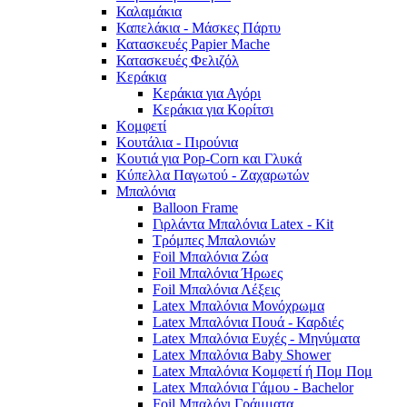
Καλαμάκια
Καπελάκια - Μάσκες Πάρτυ
Κατασκευές Papier Mache
Κατασκευές Φελιζόλ
Κεράκια
Κεράκια για Αγόρι
Κεράκια για Κορίτσι
Κομφετί
Κουτάλια - Πιρούνια
Κουτιά για Pop-Corn και Γλυκά
Κύπελλα Παγωτού - Ζαχαρωτών
Μπαλόνια
Balloon Frame
Γιρλάντα Μπαλόνια Latex - Kit
Τρόμπες Μπαλονιών
Foil Μπαλόνια Ζώα
Foil Μπαλόνια Ήρωες
Foil Μπαλόνια Λέξεις
Latex Μπαλόνια Μονόχρωμα
Latex Μπαλόνια Πουά - Καρδιές
Latex Μπαλόνια Ευχές - Μηνύματα
Latex Μπαλόνια Baby Shower
Latex Μπαλόνια Κομφετί ή Πομ Πομ
Latex Μπαλόνια Γάμου - Bachelor
Foil Μπαλόνι Γράμματα