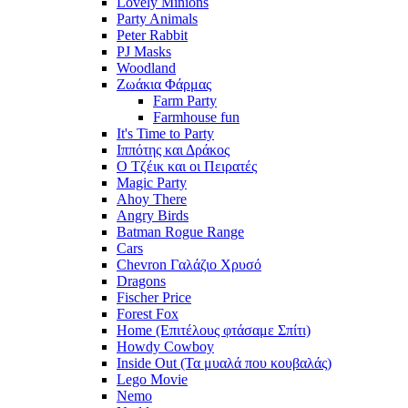
Lovely Minions
Party Animals
Peter Rabbit
PJ Masks
Woodland
Ζωάκια Φάρμας
Farm Party
Farmhouse fun
It's Time to Party
Ιππότης και Δράκος
Ο Τζέικ και οι Πειρατές
Magic Party
Ahoy There
Angry Birds
Batman Rogue Range
Cars
Chevron Γαλάζιο Χρυσό
Dragons
Fischer Price
Forest Fox
Home (Επιτέλους φτάσαμε Σπίτι)
Howdy Cowboy
Inside Out (Τα μυαλά που κουβαλάς)
Lego Movie
Nemo