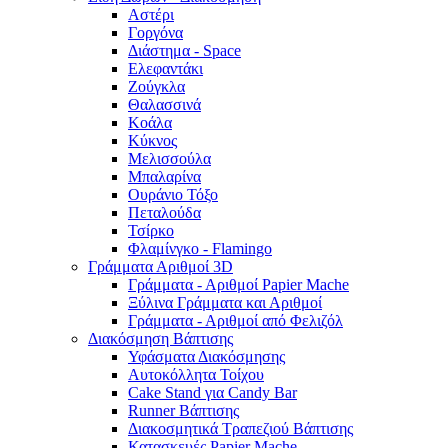
Αστέρι
Γοργόνα
Διάστημα - Space
Ελεφαντάκι
Ζούγκλα
Θαλασσινά
Κοάλα
Κύκνος
Μελισσούλα
Μπαλαρίνα
Ουράνιο Τόξο
Πεταλούδα
Τσίρκο
Φλαμίνγκο - Flamingo
Γράμματα Αριθμοί 3D
Γράμματα - Αριθμοί Papier Mache
Ξύλινα Γράμματα και Αριθμοί
Γράμματα - Αριθμοί από Φελιζόλ
Διακόσμηση Βάπτισης
Υφάσματα Διακόσμησης
Αυτοκόλλητα Τοίχου
Cake Stand για Candy Bar
Runner Βάπτισης
Διακοσμητικά Τραπεζιού Βάπτισης
Κατασκευές Papier Mache