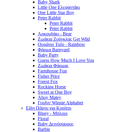
Baby Shark
Little One Ελεφαντάκι
One Little Star Boy
Peter Rabbit
Peter Rabbit
Peter Rabbit
Αρκουδάκι - Bear
Ζωάκια Ζούγκλας Get Wild
Ουράνιο Τοξο - Rainbow
Φάρμα Barnyard
Baby Party
Guess How Much I Love You
Ζωάκια Φάρμας
Farmhouse Fun
Fisher Price
Forest Fox
Rocking Horse
Sweet at One Boy
Ahoy Matey
Γουΐνι/ Winnie Alphabet
Είδη Πάρτυ για Κορίτσι
Bluey - Μπλουι
Floral
Baby Δεινόσαυρος
Barbie