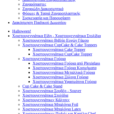
Ζαχαρόπαστες
Ζαχαρώδη Διακοσμητικά
Φόρμες & Ταψιά Ζαχαροπλαστικής
Συσκευασία και Παρουσίαση
Διακόσμηση Παιδικού Δωματίου
Halloween!
Χριστουγεννιάτικα Είδη - Χριστουγεννιάτικα Στολίδια
Χριστουγεννιάτικο Βιβλίο Ευχών Γάμου
Χριστουγεννιάτικα CupCake & Cake Toppers
Χριστουγεννιάτικα Cake Topper
Χριστουγεννιάτικα CupCake Topper
Χριστουγεννιάτικα Γούρια
Χριστουγεννιάτικα Γούρια από Plexiglass
Χριστουγεννιάτικα Γούρια Κοσμήματα
Χριστουγεννιάτικα Μεταλλικά Γούρια
Χριστουγεννιάτικα Ξύλινα Γούρια
Χριστουγεννιάτικα Υφασμάτινα Γούρια
Cup Cake & Cake Stand
Χριστουγεννιάτικα Σουβέρ - Souver
Χριστουγεννιάτικα Στολίδια
Χριστουγεννιάτικες Κάλτσες
Χριστουγεννιάτικα Μπαλόνια Foil
Χριστουγεννιάτικα Μπαλόνια Latex
Χριστουγεννιάτικες Ποδιές και Καπέλα Chef