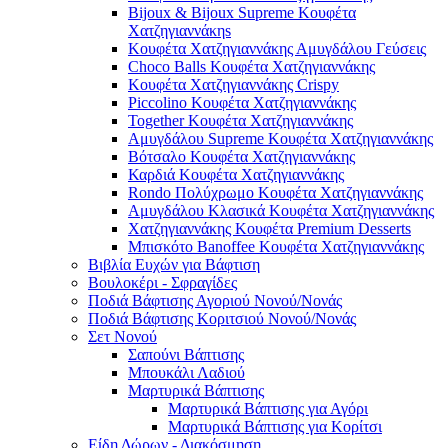
Bijoux & Bijoux Supreme Κουφέτα
Χατζηγιαννάκηs
Κουφέτα Χατζηγιαννάκης Αμυγδάλου Γεύσεις
Choco Balls Κουφέτα Χατζηγιαννάκης
Κουφέτα Χατζηγιαννάκης Crispy
Piccolino Κουφέτα Χατζηγιαννάκης
Together Κουφέτα Χατζηγιαννάκης
Αμυγδάλου Supreme Κουφέτα Χατζηγιαννάκης
Βότσαλο Κουφέτα Χατζηγιαννάκης
Καρδιά Κουφέτα Χατζηγιαννάκης
Rondo Πολύχρωμο Κουφέτα Χατζηγιαννάκης
Αμυγδάλου Κλασικά Κουφέτα Χατζηγιαννάκης
Χατζηγιαννάκης Κουφέτα Premium Desserts
Μπισκότο Banoffee Κουφέτα Χατζηγιαννάκης
Βιβλία Ευχών για Βάφτιση
Βουλοκέρι - Σφραγίδες
Ποδιά Βάφτισης Αγοριού Νονού/Νονάς
Ποδιά Βάφτισης Κοριτσιού Νονού/Νονάς
Σετ Νονού
Σαπούνι Βάπτισης
Μπουκάλι Λαδιού
Μαρτυρικά Βάπτισης
Μαρτυρικά Βάπτισης για Αγόρι
Μαρτυρικά Βάπτισης για Κορίτσι
Είδη Δώρων - Διακόσμηση