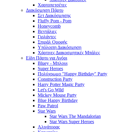
Χαρτοπετσέτες
Διακόσμηση Πάρτυ
Σετ Διακόσμησης
Fluffy Pom - Pom
Honeycomb
Βεντάλιες
Γιρλάντες
Σπιράλ Οροφής
Υπόλοιπη Διακόσμηση
Χάρτινες Διακοσμητικές Μπάλες
Είδη Πάρτυ για Αγόρι
Bluey - Μπλουι
Super Heroes
Πολύχρωμο "Happy Birthday" Party
Construction Party
Harry Potter Magic Party
Let's Go Wild
Mickey Mouse Party
Blue Happy Birthday
Paw Patrol
Star Wars
Star Wars The Mandalorian
Star Wars Super Heroes
Αλιγάτορας