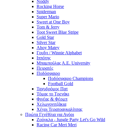
Noddy
Rocking Horse
Spiderman
Super Mario
Sweet at One Boy
Tom & Jerry
Toot Sweet Blue Stripe
Gold Star
Silver Star
Ahoy Matey
Γουΐνι / Winnie Alphabet
Ιππότης
Μπαμπούλας Α.Ε. University
Πειρατές
Ποδόσφαιρο
Ποδόσφαιρο Champions
Football Gold
Ταχυδρόμος Πατ
Τόμας το Τρενάκι
Φινέας & Φέρμπ
Χελωνονιτζάκια
Χένρι Τερατοαγκαλίτσας
Πρώτα Γενέθλια για Αγόρι
Ζούγκλα - Jungle Party Let's Go Wild
Racing Car Meri Meri