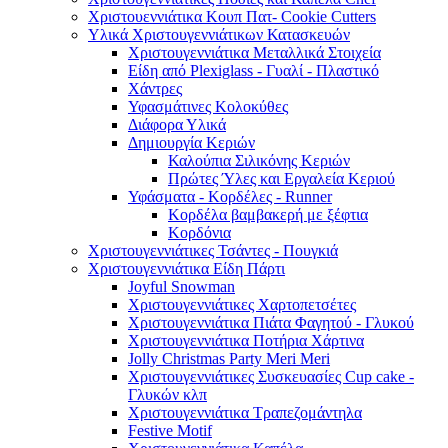
Χριστουεννιάτικα Κουπ Πατ- Cookie Cutters
Υλικά Χριστουγεννιάτικων Κατασκευών
Χριστουγεννιάτικα Μεταλλικά Στοιχεία
Είδη από Plexiglass - Γυαλί - Πλαστικό
Χάντρες
Υφασμάτινες Κολοκύθες
Διάφορα Υλικά
Δημιουργία Κεριών
Καλούπια Σιλικόνης Κεριών
Πρώτες Ύλες και Εργαλεία Κεριού
Υφάσματα - Κορδέλες - Runner
Κορδέλα βαμβακερή με ξέφτια
Κορδόνια
Χριστουγεννιάτικες Τσάντες - Πουγκιά
Χριστουγεννιάτικα Είδη Πάρτι
Joyful Snowman
Χριστουγεννιάτικες Χαρτοπετσέτες
Χριστουγεννιάτικα Πιάτα Φαγητού - Γλυκού
Χριστουγεννιάτικα Ποτήρια Χάρτινα
Jolly Christmas Party Meri Meri
Χριστουγεννιάτικες Συσκευασίες Cup cake -
Γλυκών κλπ
Χριστουγεννιάτικα Τραπεζομάντηλα
Festive Motif