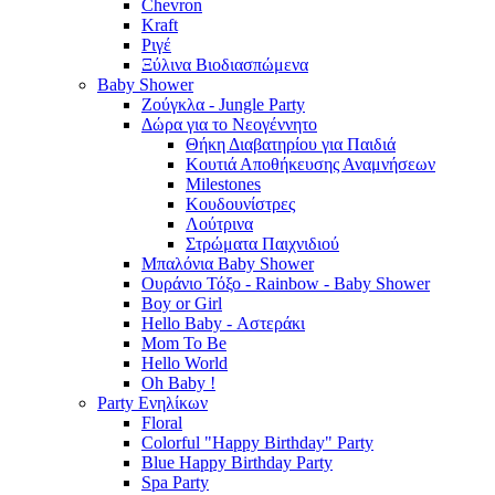
Chevron
Kraft
Ριγέ
Ξύλινα Βιοδιασπώμενα
Baby Shower
Ζούγκλα - Jungle Party
Δώρα για το Νεογέννητο
Θήκη Διαβατηρίου για Παιδιά
Κουτιά Αποθήκευσης Αναμνήσεων
Milestones
Κουδουνίστρες
Λούτρινα
Στρώματα Παιχνιδιού
Μπαλόνια Baby Shower
Ουράνιο Τόξο - Rainbow - Baby Shower
Boy or Girl
Hello Baby - Αστεράκι
Mom To Be
Hello World
Oh Baby !
Party Ενηλίκων
Floral
Colorful "Happy Birthday" Party
Blue Happy Birthday Party
Spa Party