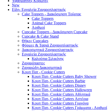
Υφασμάτινες Κορώνες
New
Είδη- Εργαλεία Ζαχαροπλαστικής
Cake Toppers - Διακόσμηση Τούρτας
Cake Toppers
Animal Cake Toppers
Αριθμοί
Cupcake Toppers - Διακόσμηση Cupcake
Cupcake & Cake Stand
Θήκες Cupcakes
Φόρμες & Ταψιά Ζαχαροπλαστικής
Διακοσμητικά Ζαχαροπλαστικής
Εργαλεία Ζαχαροπλαστικής
Καλούπια Σιλικόνης
Ζαχαρόπαστες
Ζαχαρώδη Διακοσμητικά
Κουπ Πατ - Cookie Cutters
Κουπ Πατ- Cookie Cutters Baby Shower
Κουπ Πατ- Cookie Cutters Barbie
Κουπ Πατ- Cookie Cutters Disney
Κουπ Πατ- Cookie Cutters Halloween
Κουπ Πατ- Cookie Cutters Αθλητικά
Κουπ Πατ- Cookie Cutters Αστέρια
Κουπ Πατ- Cookie Cutters Γοργόνα
Κουπ Πατ- Cookie Cutters Γράμματα - Αριθμοί