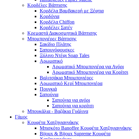
Κορδέλες Βάπτισης
Κορδέλα Βαμβακερή με Ξέφτια
Κορδόνια
Κορδέλα Chiffon
Κορδέλες Σατέν
Κρεμαστά Διακοσμητικά Βάπτισης
Μπομπονιέρες Βάπτισης
Σακίδιο Πλάτης
Σαπουνόφουσκες
Ξύλινο Ντέφι Soap Tales
Αρωματικό
Αρωματικό Μπομπονιέρα για Αγόρι
Αρωματικό Μπομπονιέρα για Κορίτσι
Βαλιτσάκια Μπομπονιέρες
Αρωματικό Κερί Μπομπονιέρα
Πουγκιά
Σαπούνια
Σαπούνια για αγόρι
Σαπούνια για κορίτσι
Μπουκάλια - Βαζάκια Γυάλινα
Γάμος
Κουφέτα Χατζηγιαννάκης
Μπισκότο Banoffee Κουφέτα Χατζηγιαννάκης
Bijoux & Bijoux Supreme Κουφέτα