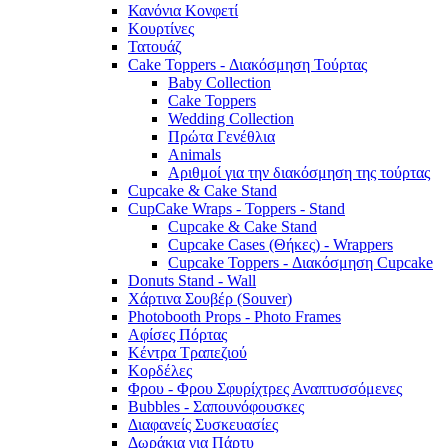
Κανόνια Κονφετί
Κουρτίνες
Τατουάζ
Cake Toppers - Διακόσμηση Τούρτας
Baby Collection
Cake Toppers
Wedding Collection
Πρώτα Γενέθλια
Animals
Αριθμοί για την διακόσμηση της τούρτας
Cupcake & Cake Stand
CupCake Wraps - Toppers - Stand
Cupcake & Cake Stand
Cupcake Cases (Θήκες) - Wrappers
Cupcake Toppers - Διακόσμηση Cupcake
Donuts Stand - Wall
Χάρτινα Σουβέρ (Souver)
Photobooth Props - Photo Frames
Αφίσες Πόρτας
Κέντρα Τραπεζιού
Κορδέλες
Φρου - Φρου Σφυρίχτρες Αναπτυσσόμενες
Bubbles - Σαπουνόφουσκες
Διαφανείς Συσκευασίες
Δωράκια για Πάρτυ