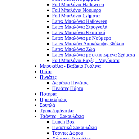
Foil Μπαλόνια Halloween
Foil Μπαλόνια Νούμερα
Foil Μπαλόνια Σχήματα
Latex Μπαλόνια Halloween
Latex Μπαλόνια Στρογγυλά
Latex Μπαλόνια Θεματικά
Latex Μπαλόνια με Νούμερα
Latex Μπαλόνι Αποκάλυψης Φύλου
Latex Μπαλόνια Ζώα
Latex Μπαλόνια με εκτυπωμένα Σχήματα
Foil Μπαλόνια Ευχές - Μηνύματα
Μπουκάλια - Βαζάκια Γυάλινα
Πιάτα
Πινιάτες
Δωράκια Πινιάτας
Πινιάτες Πάρτυ
Ποτήρια
Προσκλήσεις
Σουπλά
Τραπεζομάντηλα
Τσάντες - Σακουλάκια
Lunch Box
Πλαστικά Σακουλάκια
Τσάντες Δώρου
Χάρτινες Σακούλες