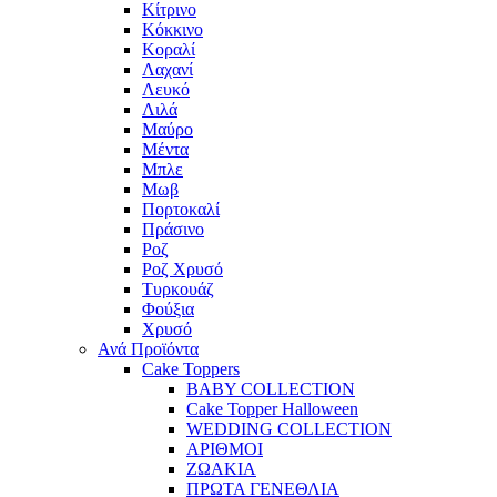
Κίτρινο
Κόκκινο
Κοραλί
Λαχανί
Λευκό
Λιλά
Μαύρο
Μέντα
Μπλε
Μωβ
Πορτοκαλί
Πράσινο
Ροζ
Ροζ Χρυσό
Τυρκουάζ
Φούξια
Χρυσό
Ανά Προϊόντα
Cake Toppers
BABY COLLECTION
Cake Topper Halloween
WEDDING COLLECTION
ΑΡΙΘΜΟΙ
ΖΩΑΚΙΑ
ΠΡΩΤΑ ΓΕΝΕΘΛΙΑ