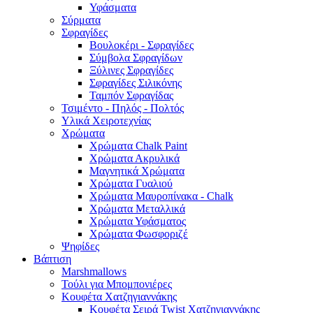
Υφάσματα
Σύρματα
Σφραγίδες
Βουλοκέρι - Σφραγίδες
Σύμβολα Σφραγίδων
Ξύλινες Σφραγίδες
Σφραγίδες Σιλικόνης
Ταμπόν Σφραγίδας
Τσιμέντο - Πηλός - Πολτός
Υλικά Χειροτεχνίας
Χρώματα
Χρώματα Chalk Paint
Χρώματα Ακρυλικά
Μαγνητικά Χρώματα
Χρώματα Γυαλιού
Χρώματα Μαυροπίνακα - Chalk
Χρώματα Μεταλλικά
Χρώματα Υφάσματος
Χρώματα Φωσφοριζέ
Ψηφίδες
Βάπτιση
Marshmallows
Τούλι για Μπομπονιέρες
Κουφέτα Χατζηγιαννάκης
Κουφέτα Σειρά Twist Χατζηγιαννάκης