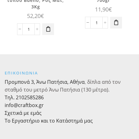
τύπου Bueno, Ροζ Ματ,
700gr
3Kg
11,90
€
52,20
€
Χατζηγιαννάκης
Χατζηγιαννάκης
Κουφέτο
Κουφέτο
Crispy
Crispy
Twist
Twist
Λευκό
Γεύση
Ματ,
τύπου
700gr
Bueno,
ποσότητα
ΕΠΙΚΟΙΝΩΝΙΑ
Ροζ
Προμπονά 3, Άνω Πατήσια, Αθήνα
,
δίπλα από τον
Ματ,
σταθμό του μετρό Άνω Πατήσια (130 μέτρα).
3Kg
ποσότητα
Τηλ. 2102585286
info@craftbox.gr
Σχετικά με εμάς
Το Εργαστήριο και το Κατάστημά μας