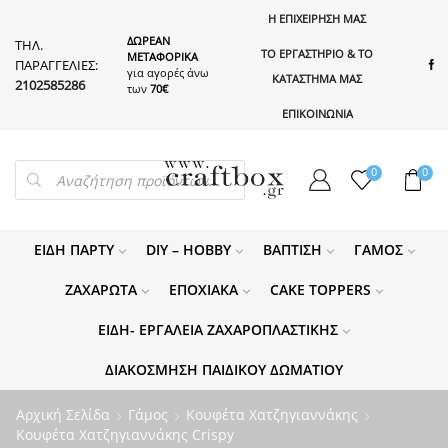
Η ΕΠΙΧΕΙΡΗΣΗ ΜΑΣ
ΔΩΡΕΑΝ
ΤΗΛ.
ΤΟ ΕΡΓΑΣΤΗΡΙΟ & ΤΟ
ΜΕΤΑΦΟΡΙΚΑ
ΠΑΡΑΓΓΕΛΙΕΣ:
για αγορές άνω
ΚΑΤΑΣΤΗΜΑ ΜΑΣ
2102585286
των
70€
ΕΠΙΚΟΙΝΩΝΙΑ
PRODUCTS
0
0
SEARCH
ΕΊΔΗ ΠΆΡΤΥ
DIY – HOBBY
ΒΆΠΤΙΣΗ
ΓΆΜΟΣ
ΖΑΧΑΡΩΤΆ
ΕΠΟΧΙΑΚΆ
CAKE TOPPERS
ΕΊΔΗ- ΕΡΓΑΛΕΊΑ ΖΑΧΑΡΟΠΛΑΣΤΙΚΉΣ
ΔΙΑΚΌΣΜΗΣΗ ΠΑΙΔΙΚΟΎ ΔΩΜΑΤΊΟΥ
Αρχική Σελίδα
Γάμος
Κουφέτα Χατζηγιαννάκης
Κουφέτα Χατζηγιαννάκης Crispy