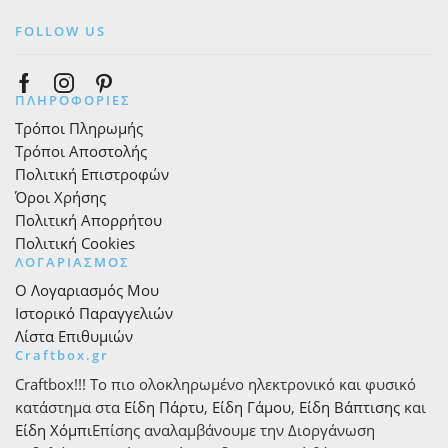
FOLLOW US
Facebook
Instagram
Pinterest
ΠΛΗΡΟΦΟΡΙΕΣ
Τρόποι Πληρωμής
Τρόποι Αποστολής
Πολιτική Επιστροφών
Όροι Χρήσης
Πολιτική Απορρήτου
Πολιτική Cookies
ΛΟΓΑΡΙΑΣΜΟΣ
Ο Λογαριασμός Μου
Ιστορικό Παραγγελιών
Λίστα Επιθυμιών
Craftbox.gr
Craftbox!!! Το πιο ολοκληρωμένο ηλεκτρονικό και φυσικό
κατάστημα στα
Είδη Πάρτυ
,
Είδη Γάμου
,
Είδη Βάπτισης
και
Είδη Χόμπι
Επίσης αναλαμβάνουμε την Διοργάνωση