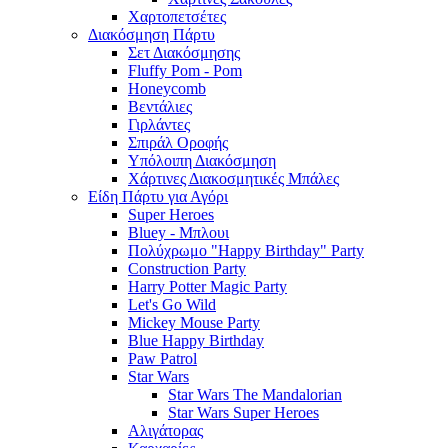
Χαρτοπετσέτες
Διακόσμηση Πάρτυ
Σετ Διακόσμησης
Fluffy Pom - Pom
Honeycomb
Βεντάλιες
Γιρλάντες
Σπιράλ Οροφής
Υπόλοιπη Διακόσμηση
Χάρτινες Διακοσμητικές Μπάλες
Είδη Πάρτυ για Αγόρι
Super Heroes
Bluey - Μπλουι
Πολύχρωμο "Happy Birthday" Party
Construction Party
Harry Potter Magic Party
Let's Go Wild
Mickey Mouse Party
Blue Happy Birthday
Paw Patrol
Star Wars
Star Wars The Mandalorian
Star Wars Super Heroes
Αλιγάτορας