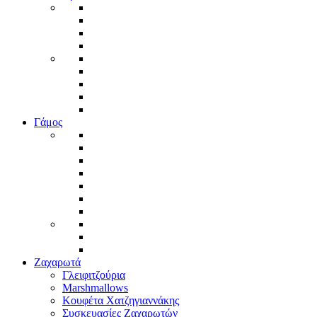
Γάμος
Ζαχαρωτά
Γλειφιτζούρια
Marshmallows
Κουφέτα Χατζηγιαννάκης
Συσκευασίες Ζαχαρωτών