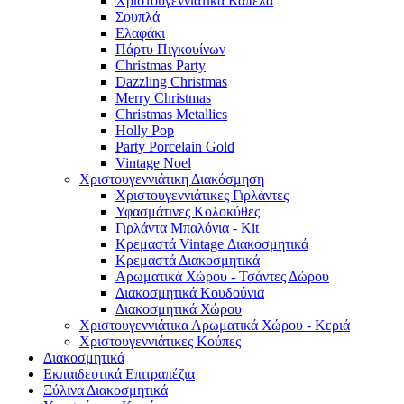
Χριστουγεννιάτικα Καπέλα
Σουπλά
Ελαφάκι
Πάρτυ Πιγκουίνων
Christmas Party
Dazzling Christmas
Merry Christmas
Christmas Metallics
Holly Pop
Party Porcelain Gold
Vintage Noel
Χριστουγεννιάτικη Διακόσμηση
Χριστουγεννιάτικες Γιρλάντες
Υφασμάτινες Κολοκύθες
Γιρλάντα Μπαλόνια - Kit
Κρεμαστά Vintage Διακοσμητικά
Κρεμαστά Διακοσμητικά
Αρωματικά Χώρου - Τσάντες Δώρου
Διακοσμητικά Κουδούνια
Διακοσμητικά Χώρου
Χριστουγεννιάτικα Αρωματικά Χώρου - Κεριά
Χριστουγεννιάτικες Κούπες
Διακοσμητικά
Εκπαιδευτικά Επιτραπέζια
Ξύλινα Διακοσμητικά