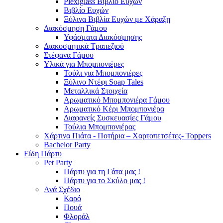
Plexiglass Βιβλίο Ευχών
Βιβλίο Ευχών
Ξύλινα Βιβλία Ευχών με Χάραξη
Διακόσμηση Γάμου
Υφάσματα Διακόσμησης
Διακοσμητικά Τραπεζιού
Στέφανα Γάμου
Υλικά για Μπομπονιέρες
Τούλι για Μπομπονιέρες
Ξύλινο Ντέφι Soap Tales
Μεταλλικά Στοιχεία
Αρωματικό Μπομπονιέρα Γάμου
Αρωματικό Κέρι Μπομπονιέρα
Διαφανείς Συσκευασίες Γάμου
Τούλια Μπομπονιέρας
Χάρτινα Πιάτα - Ποτήρια – Χαρτοπετσέτες- Toppers
Bachelor Party
Είδη Πάρτυ
Pet Party
Πάρτυ για τη Γάτα μας !
Πάρτυ για το Σκύλο μας !
Ανά Σχέδιο
Καρό
Πουά
Φλοράλ