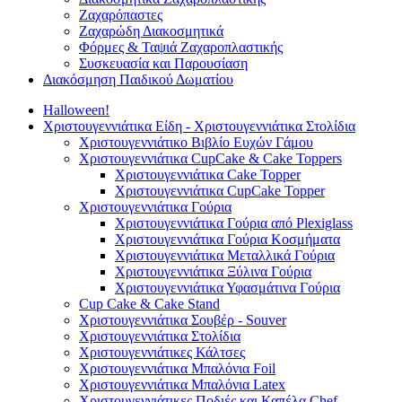
Ζαχαρόπαστες
Ζαχαρώδη Διακοσμητικά
Φόρμες & Ταψιά Ζαχαροπλαστικής
Συσκευασία και Παρουσίαση
Διακόσμηση Παιδικού Δωματίου
Halloween!
Χριστουγεννιάτικα Είδη - Χριστουγεννιάτικα Στολίδια
Χριστουγεννιάτικο Βιβλίο Ευχών Γάμου
Χριστουγεννιάτικα CupCake & Cake Toppers
Χριστουγεννιάτικα Cake Topper
Χριστουγεννιάτικα CupCake Topper
Χριστουγεννιάτικα Γούρια
Χριστουγεννιάτικα Γούρια από Plexiglass
Χριστουγεννιάτικα Γούρια Κοσμήματα
Χριστουγεννιάτικα Μεταλλικά Γούρια
Χριστουγεννιάτικα Ξύλινα Γούρια
Χριστουγεννιάτικα Υφασμάτινα Γούρια
Cup Cake & Cake Stand
Χριστουγεννιάτικα Σουβέρ - Souver
Χριστουγεννιάτικα Στολίδια
Χριστουγεννιάτικες Κάλτσες
Χριστουγεννιάτικα Μπαλόνια Foil
Χριστουγεννιάτικα Μπαλόνια Latex
Χριστουγεννιάτικες Ποδιές και Καπέλα Chef