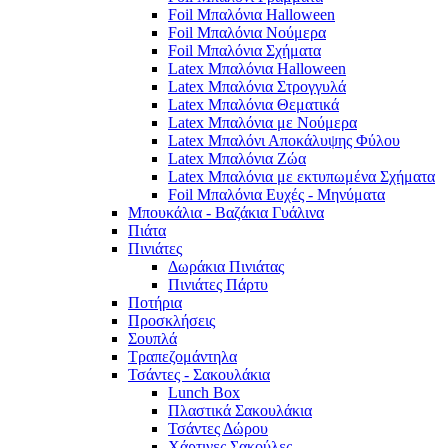
Foil Μπαλόνια Halloween
Foil Μπαλόνια Νούμερα
Foil Μπαλόνια Σχήματα
Latex Μπαλόνια Halloween
Latex Μπαλόνια Στρογγυλά
Latex Μπαλόνια Θεματικά
Latex Μπαλόνια με Νούμερα
Latex Μπαλόνι Αποκάλυψης Φύλου
Latex Μπαλόνια Ζώα
Latex Μπαλόνια με εκτυπωμένα Σχήματα
Foil Μπαλόνια Ευχές - Μηνύματα
Μπουκάλια - Βαζάκια Γυάλινα
Πιάτα
Πινιάτες
Δωράκια Πινιάτας
Πινιάτες Πάρτυ
Ποτήρια
Προσκλήσεις
Σουπλά
Τραπεζομάντηλα
Τσάντες - Σακουλάκια
Lunch Box
Πλαστικά Σακουλάκια
Τσάντες Δώρου
Χάρτινες Σακούλες