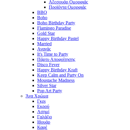
Αξεσουάρ Ομορφιάς
Προϊόντα Ομορφιάς
BBQ
Boho
Boho Birthday Party
Flamingo Paradise
Gold Star
Happy Birthday Pastel
Married
Ανανάς
It's Time to Party
Πάρτυ Αποφοίτησης
Disco Fever
Happy Birthday Kraft
Keep Calm and Party On
Moustache Madness
Silver Star
Pop Art Party
Άνα Χρώμα
Γκρι
Εκρού
Ασημί
Γαλάζιο
Ιβουάρ
Καφέ