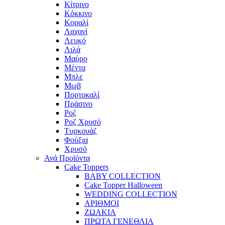
Κίτρινο
Κόκκινο
Κοραλί
Λαχανί
Λευκό
Λιλά
Μαύρο
Μέντα
Μπλε
Μωβ
Πορτοκαλί
Πράσινο
Ροζ
Ροζ Χρυσό
Τυρκουάζ
Φούξια
Χρυσό
Ανά Προϊόντα
Cake Toppers
BABY COLLECTION
Cake Topper Halloween
WEDDING COLLECTION
ΑΡΙΘΜΟΙ
ΖΩΑΚΙΑ
ΠΡΩΤΑ ΓΕΝΕΘΛΙΑ