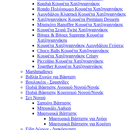
Καρδιά Κουφέτα Χατζηγιαννάκης
Rondo Πολύχρωμο Κουφέτα Χατζηγιαννάκης
Αμυγδάλου Κλασικά Κουφέτα Χατζηγιαννάκης
Χατζηγιαννάκης Κουφέτα Premium Desserts
Μπισκότο Banoffee Κουφέτα Χατζηγιαννάκης
Κουφέτα Σειρά Twist Χατζηγιαννάκης
Bijoux & Bijoux Supreme Κουφέτα
Χατζηγιαννάκηs
Κουφέτα Χατζηγιαννάκης Αμυγδάλου Γεύσεις
Choco Balls Κουφέτα Χατζηγιαννάκης
Κουφέτα Χατζηγιαννάκης Crispy
Piccolino Κουφέτα Χατζηγιαννάκης
Together Κουφέτα Χατζηγιαννάκης
Marshmallows
Βιβλία Ευχών για Βάφτιση
Βουλοκέρι - Σφραγίδες
Ποδιά Βάφτισης Αγοριού Νονού/Νονάς
Ποδιά Βάφτισης Κοριτσιού Νονού/Νονάς
Σετ Νονού
Σαπούνι Βάπτισης
Μπουκάλι Λαδιού
Μαρτυρικά Βάπτισης
Μαρτυρικά Βάπτισης για Αγόρι
Μαρτυρικά Βάπτισης για Κορίτσι
Είδη Δώρων - Διακόσμηση