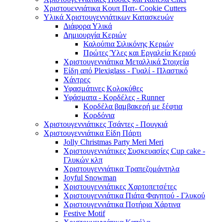
Χριστουεννιάτικα Κουπ Πατ- Cookie Cutters
Υλικά Χριστουγεννιάτικων Κατασκευών
Διάφορα Υλικά
Δημιουργία Κεριών
Καλούπια Σιλικόνης Κεριών
Πρώτες Ύλες και Εργαλεία Κεριού
Χριστουγεννιάτικα Μεταλλικά Στοιχεία
Είδη από Plexiglass - Γυαλί - Πλαστικό
Χάντρες
Υφασμάτινες Κολοκύθες
Υφάσματα - Κορδέλες - Runner
Κορδέλα βαμβακερή με ξέφτια
Κορδόνια
Χριστουγεννιάτικες Τσάντες - Πουγκιά
Χριστουγεννιάτικα Είδη Πάρτι
Jolly Christmas Party Meri Meri
Χριστουγεννιάτικες Συσκευασίες Cup cake -
Γλυκών κλπ
Χριστουγεννιάτικα Τραπεζομάντηλα
Joyful Snowman
Χριστουγεννιάτικες Χαρτοπετσέτες
Χριστουγεννιάτικα Πιάτα Φαγητού - Γλυκού
Χριστουγεννιάτικα Ποτήρια Χάρτινα
Festive Motif