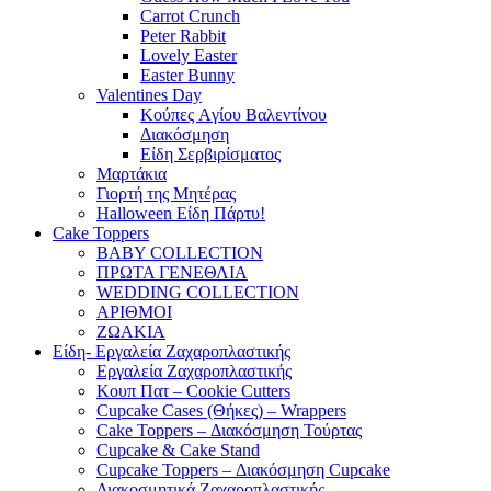
Carrot Crunch
Peter Rabbit
Lovely Easter
Easter Bunny
Valentines Day
Κούπες Aγίου Βαλεντίνου
Διακόσμηση
Είδη Σερβιρίσματος
Μαρτάκια
Γιορτή της Μητέρας
Halloween Είδη Πάρτυ!
Cake Toppers
BABY COLLECTION
ΠΡΩΤΑ ΓΕΝΕΘΛΙΑ
WEDDING COLLECTION
ΑΡΙΘΜΟΙ
ΖΩΑΚΙΑ
Είδη- Εργαλεία Ζαχαροπλαστικής
Εργαλεία Ζαχαροπλαστικής
Κουπ Πατ – Cookie Cutters
Cupcake Cases (Θήκες) – Wrappers
Cake Toppers – Διακόσμηση Τούρτας
Cupcake & Cake Stand
Cupcake Toppers – Διακόσμηση Cupcake
Διακοσμητικά Ζαχαροπλαστικής