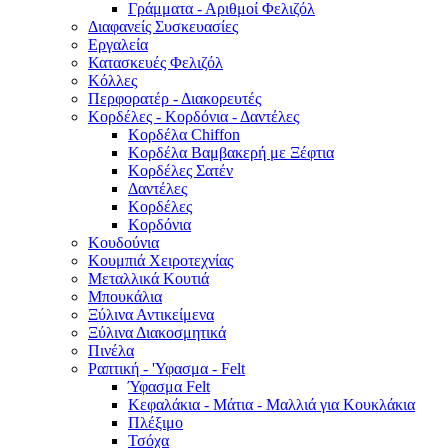
Γράμματα - Αριθμοί Φελιζόλ
Διαφανείς Συσκευασίες
Εργαλεία
Κατασκευές Φελιζόλ
Κόλλες
Περφορατέρ - Διακορευτές
Κορδέλες - Κορδόνια - Δαντέλες
Κορδέλα Chiffon
Κορδέλα Βαμβακερή με Ξέφτια
Κορδέλες Σατέν
Δαντέλες
Κορδέλες
Κορδόνια
Κουδούνια
Κουμπιά Χειροτεχνίας
Μεταλλικά Κουτιά
Μπουκάλια
Ξύλινα Αντικείμενα
Ξύλινα Διακοσμητικά
Πινέλα
Ραπτική - 'Υφασμα - Felt
Ύφασμα Felt
Κεφαλάκια - Μάτια - Μαλλιά για Κουκλάκια
Πλέξιμο
Τσόχα