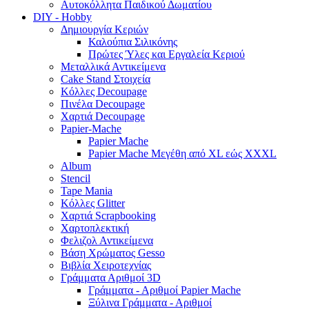
Αυτοκόλλητα Παιδικού Δωματίου
DIY - Hobby
Δημιουργία Κεριών
Καλούπια Σιλικόνης
Πρώτες Ύλες και Εργαλεία Κεριού
Μεταλλικά Αντικείμενα
Cake Stand Στοιχεία
Κόλλες Decoupage
Πινέλα Decoupage
Χαρτιά Decoupage
Papier-Mache
Papier Mache
Papier Mache Μεγέθη από XL εώς XXXL
Album
Stencil
Tape Mania
Κόλλες Glitter
Χαρτιά Scrapbooking
Χαρτοπλεκτική
Φελιζολ Αντικείμενα
Βάση Χρώματος Gesso
Βιβλία Χειροτεχνίας
Γράμματα Αριθμοί 3D
Γράμματα - Αριθμοί Papier Mache
Ξύλινα Γράμματα - Αριθμοί