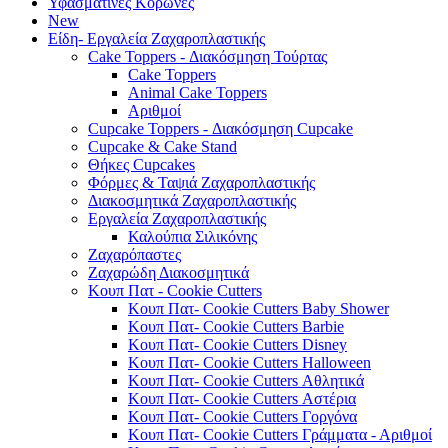
Υφασμάτινες Κορώνες
New
Είδη- Εργαλεία Ζαχαροπλαστικής
Cake Toppers - Διακόσμηση Τούρτας
Cake Toppers
Animal Cake Toppers
Αριθμοί
Cupcake Toppers - Διακόσμηση Cupcake
Cupcake & Cake Stand
Θήκες Cupcakes
Φόρμες & Ταψιά Ζαχαροπλαστικής
Διακοσμητικά Ζαχαροπλαστικής
Εργαλεία Ζαχαροπλαστικής
Καλούπια Σιλικόνης
Ζαχαρόπαστες
Ζαχαρώδη Διακοσμητικά
Κουπ Πατ - Cookie Cutters
Κουπ Πατ- Cookie Cutters Baby Shower
Κουπ Πατ- Cookie Cutters Barbie
Κουπ Πατ- Cookie Cutters Disney
Κουπ Πατ- Cookie Cutters Halloween
Κουπ Πατ- Cookie Cutters Αθλητικά
Κουπ Πατ- Cookie Cutters Αστέρια
Κουπ Πατ- Cookie Cutters Γοργόνα
Κουπ Πατ- Cookie Cutters Γράμματα - Αριθμοί