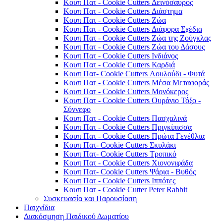
Κουπ Πατ - Cookie Cutters Δεινόσαυρος
Κουπ Πατ - Cookie Cutters Διάστημα
Κουπ Πατ - Cookie Cutters Ζώα
Κουπ Πατ - Cookie Cutters Διάφορα Σχέδια
Κουπ Πατ - Cookie Cutters Ζώα της Ζούγκλας
Κουπ Πατ - Cookie Cutters Ζώα του Δάσους
Κουπ Πατ - Cookie Cutters Ινδιάνος
Κουπ Πατ - Cookie Cutters Καρδιά
Κουπ Πατ- Cookie Cutters Λουλούδι - Φυτά
Κουπ Πατ - Cookie Cutters Μέσα Μεταφοράς
Κουπ Πατ - Cookie Cutters Μονόκερος
Κουπ Πατ - Cookie Cutters Ουράνιο Τόξο -
Σύννεφο
Κουπ Πατ - Cookie Cutters Πασχαλινά
Κουπ Πατ - Cookie Cutters Πριγκίπισσα
Κουπ Πατ - Cookie Cutters Πρώτα Γενέθλια
Κουπ Πατ- Cookie Cutters Σκυλάκι
Κουπ Πατ- Cookie Cutters Τροπικό
Κουπ Πατ - Cookie Cutters Χιονονιφάδα
Κουπ Πατ- Cookie Cutters Ψάρια - Βυθός
Κουπ Πατ - Cookie Cutters Ιππότες
Κουπ Πατ - Cookie Cutter Peter Rabbit
Συσκευασία και Παρουσίαση
Παιχνίδια
Διακόσμηση Παιδικού Δωματίου