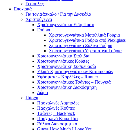
Σέσουλες
Εποχιακά
Για τον Δάσκαλο / Για την Δασκάλα
Χριστούγεννα
Χριστουγεννιάτικα Είδη Πάρτι
Γούρια
Χριστουγεννιάτικα Μεταλλικά Γούρια
Χριστουγεννιάτικα Γούρια από Plexiglass
Χριστουγεννιάτικα Ξύλινα Γούρια
Χριστουγεννιάτικα Υφασμάτινα Γούρια
Χριστουγεννιάτικα Στολίδια
Χριστουγεννιάτικες Κούπες
Χριστουγεννιάτικη Συσκευασία
Υλικά Χριστουγεννιάτικων Κατασκευών
Υφάσματα – Κορδέλες – Runner
Χριστουγεννιάτικες Τσάντες – Πουγκιά
Χριστουγεννιάτικη Διακόσμηση
Δώρα
Πάσχα
Πασχαλινές Λαμπάδες
Πασχαλινές Κούπες
Τσάντες – Backpack
Πασχαλινά Κουπ Πατ
Ξύλινα Διακοσμητικά
Guess How Much I Love You