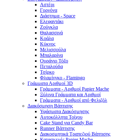
Αστέρι
Γοργόνα
Διάστημα - Space
Ελεφαντάκι
Ζούγκλα
Θαλασσινά
Κοάλα
Κύκνος
Μελισσούλα
Μπαλαρίνα
Ουράνιο Τόξο
Πεταλούδα
Τσίρκο
Φλαμίνγκο - Flamingo
Γράμματα Αριθμοί 3D
Γράμματα - Αριθμοί Papier Mache
Ξύλινα Γράμματα και Αριθμοί
Γράμματα - Αριθμοί από Φελιζόλ
Διακόσμηση Βάπτισης
Υφάσματα Διακόσμησης
Αυτοκόλλητα Τοίχου
Cake Stand για Candy Bar
Runner Βάπτισης
Διακοσμητικά Τραπεζιού Βάπτισης
Κατασκευές Papier Mache