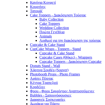
Κανόνια Κονφετί
Κουρτίνες
Τατουάζ
Cake Toppers - Διακόσμηση Τούρτας
Baby Collection
Cake Toppers
Wedding Collection
Πρώτα Γενέθλια
Animals
Αριθμοί για την διακόσμηση της τούρτας
Cupcake & Cake Stand
CupCake Wraps - Toppers - Stand
Cupcake & Cake Stand
Cupcake Cases (Θήκες) - Wrappers
Cupcake Toppers - Διακόσμηση Cupcake
Donuts Stand - Wall
Χάρτινα Σουβέρ (Souver)
Photobooth Props - Photo Frames
Αφίσες Πόρτας
Κέντρα Τραπεζιού
Κορδέλες
Φρου - Φρου Σφυρίχτρες Αναπτυσσόμενες
Bubbles - Σαπουνόφουσκες
Διαφανείς Συσκευασίες
Δωράκια για Πάρτυ