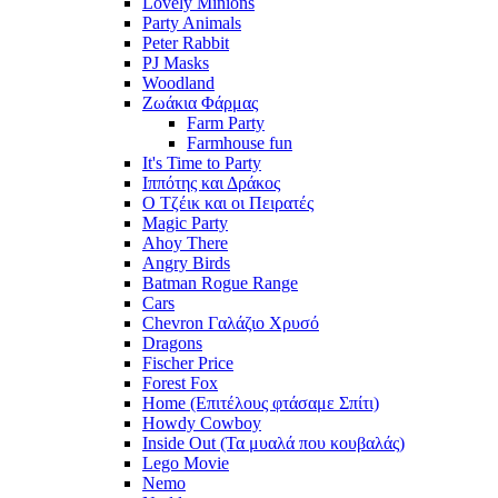
Lovely Minions
Party Animals
Peter Rabbit
PJ Masks
Woodland
Ζωάκια Φάρμας
Farm Party
Farmhouse fun
It's Time to Party
Ιππότης και Δράκος
Ο Τζέικ και οι Πειρατές
Magic Party
Ahoy There
Angry Birds
Batman Rogue Range
Cars
Chevron Γαλάζιο Χρυσό
Dragons
Fischer Price
Forest Fox
Home (Επιτέλους φτάσαμε Σπίτι)
Howdy Cowboy
Inside Out (Τα μυαλά που κουβαλάς)
Lego Movie
Nemo