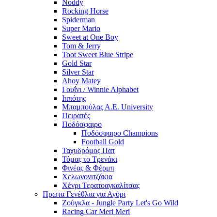
Noddy
Rocking Horse
Spiderman
Super Mario
Sweet at One Boy
Tom & Jerry
Toot Sweet Blue Stripe
Gold Star
Silver Star
Ahoy Matey
Γουΐνι / Winnie Alphabet
Ιππότης
Μπαμπούλας Α.Ε. University
Πειρατές
Ποδόσφαιρο
Ποδόσφαιρο Champions
Football Gold
Ταχυδρόμος Πατ
Τόμας το Τρενάκι
Φινέας & Φέρμπ
Χελωνονιτζάκια
Χένρι Τερατοαγκαλίτσας
Πρώτα Γενέθλια για Αγόρι
Ζούγκλα - Jungle Party Let's Go Wild
Racing Car Meri Meri