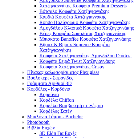
Αμυγδάλου Supreme Κουφέτα Χατζηγιαννάκης
Χατζηγιαννάκης Κουφέτα Premium Desserts
Βότσαλο Κουφέτα Χατζηγιαννάκης
Καρδιά Κουφέτα Χατζηγιαννάκης
Rondo Πολύχρωμο Κουφέτα Χατζηγιαννάκης
Αμυγδάλου Κλασικά Κουφέτα Χατζηγιαννάκης
Βέρες Κουφέτα Σοκολάτας Χατζηγιαννάκης
Μπισκότο Banoffee Κουφέτα Χατζηγιαννάκης
Bijoux & Bijoux Supreme Κουφέτα
Χατζηγιαννάκηs
Κουφέτα Χατζηγιαννάκης Αμυγδάλου Γεύσεις
Κουφέτα Σειρά Twist Χατζηγιαννάκης
Κουφέτα Χατζηγιαννάκης Crispy
Πίνακας καλωσορίσματος Plexiglass
Βουλοκέρι - Σφραγίδες
Γράμματα Αριθμοί 3D
Κορδέλες - Κορδόνια
Κορδόνια
Κορδέλα Chiffon
Κορδέλα Βαμβακερή με Ξέφτια
Κορδέλες Σατέν
Μπαλόνια Γάμου - Bachelor
Photobooth
Βιβλία Ευχών
3D Είδη Για Ευχές