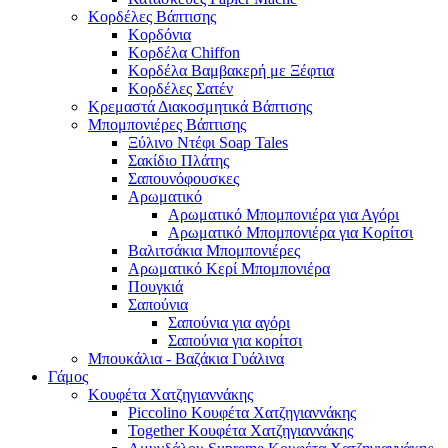
Κορδέλες Βάπτισης
Κορδόνια
Κορδέλα Chiffon
Κορδέλα Βαμβακερή με Ξέφτια
Κορδέλες Σατέν
Κρεμαστά Διακοσμητικά Βάπτισης
Μπομπονιέρες Βάπτισης
Ξύλινο Ντέφι Soap Tales
Σακίδιο Πλάτης
Σαπουνόφουσκες
Αρωματικό
Αρωματικό Μπομπονιέρα για Αγόρι
Αρωματικό Μπομπονιέρα για Κορίτσι
Βαλιτσάκια Μπομπονιέρες
Αρωματικό Κερί Μπομπονιέρα
Πουγκιά
Σαπούνια
Σαπούνια για αγόρι
Σαπούνια για κορίτσι
Μπουκάλια - Βαζάκια Γυάλινα
Γάμος
Κουφέτα Χατζηγιαννάκης
Piccolino Κουφέτα Χατζηγιαννάκης
Together Κουφέτα Χατζηγιαννάκης