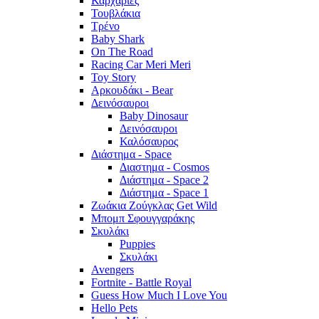
Καρχαρίες
Τουβλάκια
Τρένο
Baby Shark
On The Road
Racing Car Meri Meri
Toy Story
Αρκουδάκι - Bear
Δεινόσαυροι
Baby Dinosaur
Δεινόσαυροι
Καλόσαυρος
Διάστημα - Space
Διαστημα - Cosmos
Διάστημα - Space 2
Διάστημα - Space 1
Ζωάκια Ζούγκλας Get Wild
Μπομπ Σφουγγαράκης
Σκυλάκι
Puppies
Σκυλάκι
Avengers
Fortnite - Battle Royal
Guess How Much I Love You
Hello Pets