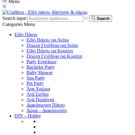
Menu
Search input
Search
Categories
Menu
Είδη Πάρτυ
Είδη Πάρτυ για Αγόρι
Πρώτα Γενέθλια για Αγόρι
Είδη Πάρτυ για Κορίτσι
Πρώτα Γενέθλια για Κορίτσι
Party Ενηλίκων
Bachelor Party
Baby Shower
Spa Party
Pet Party
Άνα Χρώμα
Ανά Σχέδιο
Ανά Προϊόντα
Διακόσμηση Πάρτυ
Δώρα – Διακόσμηση
DIY – Hobby