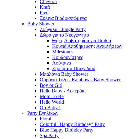
Chevron
Kraft
Ριγέ
Ξύλινα Βιοδιασπώμενα
Baby Shower
Ζούγκλα - Jungle Party
Δώρα για το Νεογέννητο
Θήκη Διαβατηρίου για Παιδιά
Κουτιά Αποθήκευσης Αναμνήσεων
Milestones
Κουδουνίστρες
Λούτρινα
Στρώματα Παιχνιδιού
Μπαλόνια Baby Shower
Ουράνιο Τόξο - Rainbow - Baby Shower
Boy or Girl
Hello Baby - Αστεράκι
Mom To Be
Hello World
Oh Baby !
Party Ενηλίκων
Floral
Colorful "Happy Birthday" Party
Blue Happy Birthday Party
Spa Party