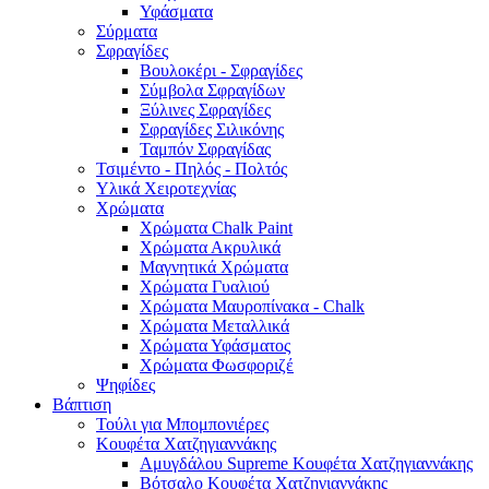
Υφάσματα
Σύρματα
Σφραγίδες
Βουλοκέρι - Σφραγίδες
Σύμβολα Σφραγίδων
Ξύλινες Σφραγίδες
Σφραγίδες Σιλικόνης
Ταμπόν Σφραγίδας
Τσιμέντο - Πηλός - Πολτός
Υλικά Χειροτεχνίας
Χρώματα
Χρώματα Chalk Paint
Χρώματα Ακρυλικά
Μαγνητικά Χρώματα
Χρώματα Γυαλιού
Χρώματα Μαυροπίνακα - Chalk
Χρώματα Μεταλλικά
Χρώματα Υφάσματος
Χρώματα Φωσφοριζέ
Ψηφίδες
Βάπτιση
Τούλι για Μπομπονιέρες
Κουφέτα Χατζηγιαννάκης
Αμυγδάλου Supreme Κουφέτα Χατζηγιαννάκης
Βότσαλο Κουφέτα Χατζηγιαννάκης