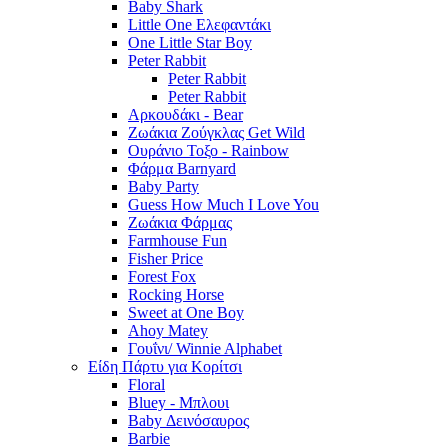
Baby Shark
Little One Ελεφαντάκι
One Little Star Boy
Peter Rabbit
Peter Rabbit
Peter Rabbit
Αρκουδάκι - Bear
Ζωάκια Ζούγκλας Get Wild
Ουράνιο Τοξο - Rainbow
Φάρμα Barnyard
Baby Party
Guess How Much I Love You
Ζωάκια Φάρμας
Farmhouse Fun
Fisher Price
Forest Fox
Rocking Horse
Sweet at One Boy
Ahoy Matey
Γουΐνι/ Winnie Alphabet
Είδη Πάρτυ για Κορίτσι
Floral
Bluey - Μπλουι
Baby Δεινόσαυρος
Barbie