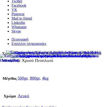
Twitter
Facebook
VK
Pinterest
Mail to friend
Linkedin
Whatsapp
Skype
Περιγραφή
Επιπλέον πληροφορίες
Χατζηγιαννάκη Κουφέτο Αμυγδάλου Supreme Καραμέλα
Μεταλλιζέ Χρυσό Πιτσιλωτό
500gr
,
800gr
,
4kg
Μέγεθος
Λευκό
Χρώμα