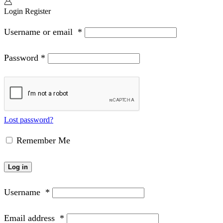
Login
Register
Username or email
*
Password
*
Lost password?
Remember Me
Log in
Username
*
Email address
*