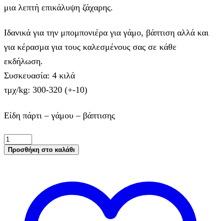
μια λεπτή επικάλυψη ζάχαρης.
Ιδανικά για την μπομπονιέρα για γάμο, βάπτιση αλλά και
για κέρασμα για τους καλεσμένους σας σε κάθε
εκδήλωση.
Συσκευασία: 4 κιλά
τμχ/kg: 300-320 (+-10)
Είδη πάρτι – γάμου – βάπτισης
Χατζηγιαννάκη
Κουφέτο
Προσθήκη στο καλάθι
Αμυγδάλου
Supreme
Καραμέλα
Μεταλλιζέ
Χρυσό
Πιτσιλωτό,
4Kg
ποσότητα