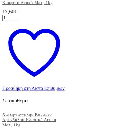
Κουφέτο Λευκό Ματ, 1kg
17,60
€
Χατζηγιαννάκης
Piccolino
Κουφέτο
Λευκό
Ματ,
1kg
ποσότητα
Προσθήκη στη Λίστα Επιθυμιών
Σε απόθεμα
Χατζηγιαννάκης Κουφέτο
Αμυγδάλου Κλασικό Λευκό
Ματ, 1kg