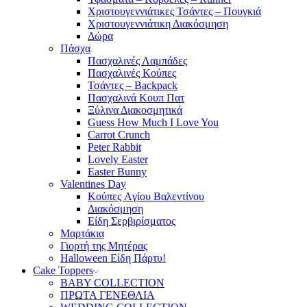
Χριστουγεννιάτικες Τσάντες – Πουγκιά
Χριστουγεννιάτικη Διακόσμηση
Δώρα
Πάσχα
Πασχαλινές Λαμπάδες
Πασχαλινές Κούπες
Τσάντες – Backpack
Πασχαλινά Κουπ Πατ
Ξύλινα Διακοσμητικά
Guess How Much I Love You
Carrot Crunch
Peter Rabbit
Lovely Easter
Easter Bunny
Valentines Day
Κούπες Aγίου Βαλεντίνου
Διακόσμηση
Είδη Σερβιρίσματος
Μαρτάκια
Γιορτή της Μητέρας
Halloween Είδη Πάρτυ!
Cake Toppers
BABY COLLECTION
ΠΡΩΤΑ ΓΕΝΕΘΛΙΑ