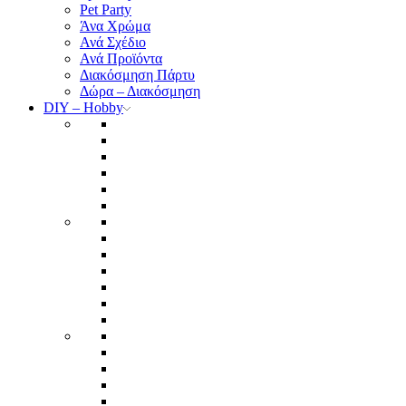
Pet Party
Άνα Χρώμα
Ανά Σχέδιο
Ανά Προϊόντα
Διακόσμηση Πάρτυ
Δώρα – Διακόσμηση
DIY – Hobby