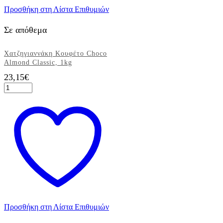
Προσθήκη στη Λίστα Επιθυμιών
Σε απόθεμα
Χατζηγιαννάκη Κουφέτο Choco
Almond Classic, 1kg
23,15
€
Χατζηγιαννάκη
Κουφέτο
Choco
Almond
Classic,
1kg
ποσότητα
Προσθήκη στη Λίστα Επιθυμιών