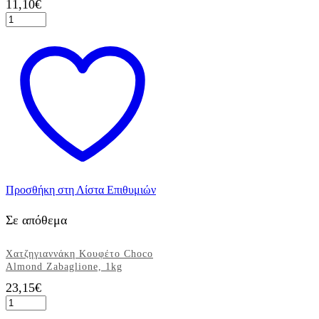
11,10
€
Χατζηγιαννάκης
Κουφέτο
Αμυγδάλου
Κλασικό
Λευκό
Ματ,
1kg
ποσότητα
Προσθήκη στη Λίστα Επιθυμιών
Σε απόθεμα
Χατζηγιαννάκη Κουφέτο Choco
Almond Zabaglione, 1kg
23,15
€
Χατζηγιαννάκη
Κουφέτο