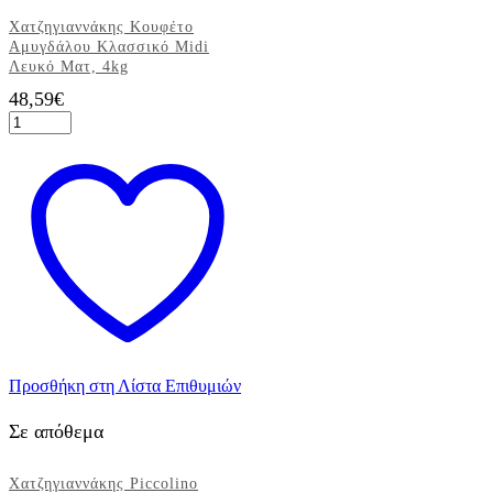
Χατζηγιαννάκης Κουφέτο
Αμυγδάλου Κλασσικό Midi
Λευκό Ματ, 4kg
48,59
€
Χατζηγιαννάκης
Κουφέτο
Αμυγδάλου
Κλασσικό
Midi
Λευκό
Ματ,
4kg
ποσότητα
Προσθήκη στη Λίστα Επιθυμιών
Σε απόθεμα
Χατζηγιαννάκης Piccolino