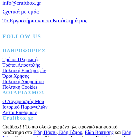
ποσότητα
info@craftbox.gr
Σχετικά με εμάς
Το Εργαστήριο και το Κατάστημά μας
FOLLOW US
Facebook
Instagram
Pinterest
ΠΛΗΡΟΦΟΡΙΕΣ
Τρόποι Πληρωμής
Τρόποι Αποστολής
Πολιτική Επιστροφών
Όροι Χρήσης
Πολιτική Απορρήτου
Πολιτική Cookies
ΛΟΓΑΡΙΑΣΜΟΣ
Ο Λογαριασμός Μου
Ιστορικό Παραγγελιών
Λίστα Επιθυμιών
Craftbox.gr
Craftbox!!! Το πιο ολοκληρωμένο ηλεκτρονικό και φυσικό
κατάστημα στα
Είδη Πάρτυ
,
Είδη Γάμου
,
Είδη Βάπτισης
και
Είδη