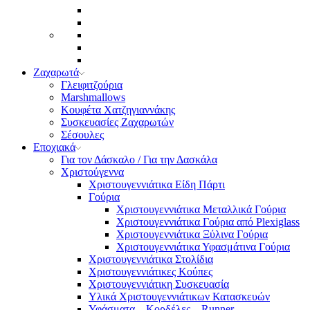
Ζαχαρωτά
Γλειφιτζούρια
Marshmallows
Κουφέτα Χατζηγιαννάκης
Συσκευασίες Ζαχαρωτών
Σέσουλες
Εποχιακά
Για τον Δάσκαλο / Για την Δασκάλα
Χριστούγεννα
Χριστουγεννιάτικα Είδη Πάρτι
Γούρια
Χριστουγεννιάτικα Μεταλλικά Γούρια
Χριστουγεννιάτικα Γούρια από Plexiglass
Χριστουγεννιάτικα Ξύλινα Γούρια
Χριστουγεννιάτικα Υφασμάτινα Γούρια
Χριστουγεννιάτικα Στολίδια
Χριστουγεννιάτικες Κούπες
Χριστουγεννιάτικη Συσκευασία
Υλικά Χριστουγεννιάτικων Κατασκευών
Υφάσματα – Κορδέλες – Runner