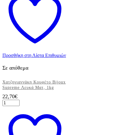
Μidi
Λευκό
Γυαλισμένο,
4kg
ποσότητα
Προσθήκη στη Λίστα Επιθυμιών
Σε απόθεμα
Χατζηγιαννάκη Κουφέτο Bijoux
Supreme Λευκά Ματ, 1kg
22,70
€
Χατζηγιαννάκη
Κουφέτο
Bijoux
Supreme
Λευκά
Ματ,
1kg