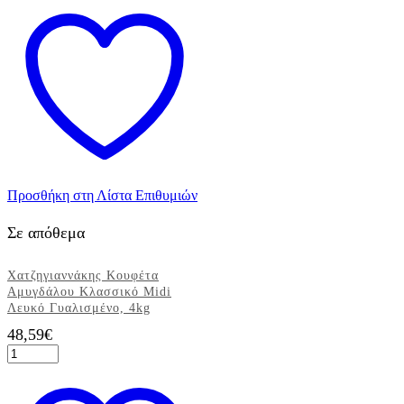
Choco
Almond
Zabaglione,
1kg
ποσότητα
Προσθήκη στη Λίστα Επιθυμιών
Σε απόθεμα
Χατζηγιαννάκης Κουφέτα
Αμυγδάλου Κλασσικό Μidi
Λευκό Γυαλισμένο, 4kg
48,59
€
Χατζηγιαννάκης
Κουφέτα
Αμυγδάλου
Κλασσικό