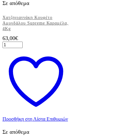
Σε απόθεμα
Χατζηγιαννάκη Κουφέτο
Αμυγδάλου Supreme Καραμέλα,
4Kg
63,00
€
Χατζηγιαννάκη
Κουφέτο
Αμυγδάλου
Supreme
Καραμέλα,
4Kg
ποσότητα
Προσθήκη στη Λίστα Επιθυμιών
Σε απόθεμα