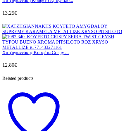
Χατζηγιαννάκη Κουφέτο Αμυγδάλο...
13,25
€
Χατζηγιαννάκης Κουφέτα Crispy ...
12,80
€
Related products