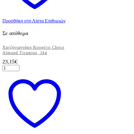
Προσθήκη στη Λίστα Επιθυμιών
Σε απόθεμα
Χατζηγιαννάκη Κουφέτο Choco
Almond Tiramisu, 1kg
23,15
€
Χατζηγιαννάκη
Κουφέτο
Choco
Almond
Tiramisu,
1kg
ποσότητα