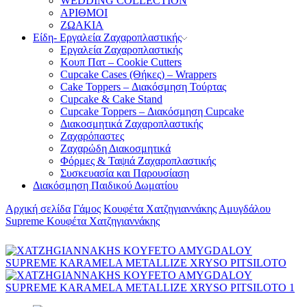
WEDDING COLLECTION
ΑΡΙΘΜΟΙ
ΖΩΑΚΙΑ
Είδη- Εργαλεία Ζαχαροπλαστικής
Εργαλεία Ζαχαροπλαστικής
Κουπ Πατ – Cookie Cutters
Cupcake Cases (Θήκες) – Wrappers
Cake Toppers – Διακόσμηση Τούρτας
Cupcake & Cake Stand
Cupcake Toppers – Διακόσμηση Cupcake
Διακοσμητικά Ζαχαροπλαστικής
Ζαχαρόπαστες
Ζαχαρώδη Διακοσμητικά
Φόρμες & Ταψιά Ζαχαροπλαστικής
Συσκευασία και Παρουσίαση
Διακόσμηση Παιδικού Δωματίου
Αρχική σελίδα
Γάμος
Κουφέτα Χατζηγιαννάκης
Αμυγδάλου
Supreme Κουφέτα Χατζηγιαννάκης