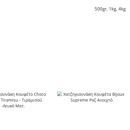
500gr
,
1kg
,
4kg