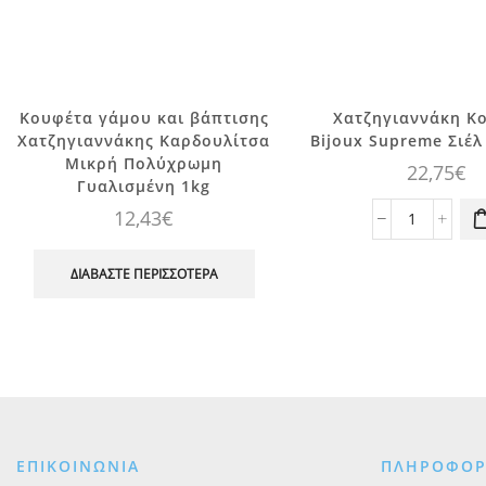
Κουφέτα γάμου και βάπτισης
Χατζηγιαννάκη Κ
Χατζηγιαννάκης Καρδουλίτσα
Bijoux Supreme Σιέλ
Μικρή Πολύχρωμη
22,75
€
Γυαλισμένη 1kg
12,43
€
Χατζηγια
Κουφέτα
Bijoux
ΔΙΑΒΆΣΤΕ ΠΕΡΙΣΣΌΤΕΡΑ
Supreme
Σιέλ
Ματ,
1kg
ποσότητα
ΕΠΙΚΟΙΝΩΝΙΑ
ΠΛΗΡΟΦΟΡ