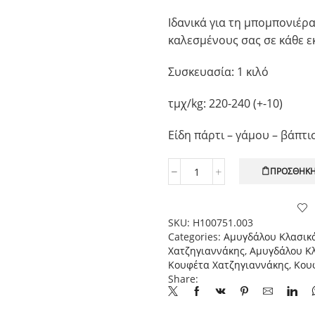
Ιδανικά για τη μπομπονιέρα
καλεσμένους σας σε κάθε 
Συσκευασία: 1 κιλό
τμχ/kg: 220-240 (+-10)
Είδη πάρτι – γάμου – βάπτι
ΠΡΟΣΘΉΚΗ
Χατζηγιαννάκης
Κουφέτο
Αμυγδάλου
Κλασικό
SKU:
H100751.003
Ροζ
Categories:
Αμυγδάλου Κλασικ
Ανοιχτό
Χατζηγιαννάκης
,
Αμυγδάλου Κλ
Ματ,
Κουφέτα Χατζηγιαννάκης
,
Κου
1kg
Share:
ποσότητα