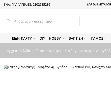
ΤΗΛ. ΠΑΡΑΓΓΕΛΙΕΣ:
2102585286
ΔΩΡΕΑΝ ΜΕΤΑΦΟΡ
PRODUCTS
SEARCH
ΕΊΔΗ ΠΆΡΤΥ
DIY – HOBBY
ΒΆΠΤΙΣΗ
ΓΆΜΟΣ
Αρχική Σελίδα
Γάμος
Κουφέτα Χατζηγιαννάκης
Αμυγδάλ