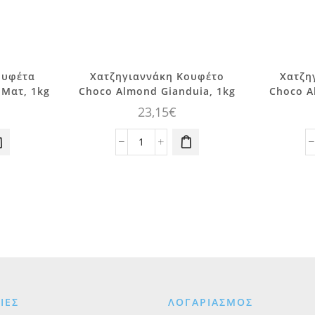
ουφέτα
Χατζηγιαννάκη Κουφέτο
Χατζη
 Ματ, 1kg
Choco Almond Gianduia, 1kg
Choco A
23,15
€
ννάκη
Χατζηγιαννάκη
Κουφέτο
Choco
Almond
Gianduia,
1kg
ποσότητα
ΙΕΣ
ΛΟΓΑΡΙΑΣΜΟΣ