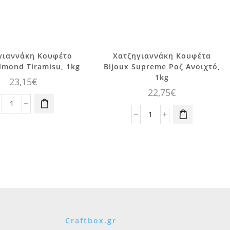
γιαννάκη Κουφέτο
Χατζηγιαννάκη Κουφέτα
lmond Tiramisu, 1kg
Bijoux Supreme Ροζ Ανοιχτό,
1kg
23,15
€
22,75
€
Χατζηγιαννάκη
Κουφέτο
Χατζηγιαννάκη
Choco
Κουφέτα
Almond
Bijoux
Tiramisu,
Supreme
1kg
Ροζ
ποσότητα
Ανοιχτό,
1kg
ποσότητα
Craftbox.gr