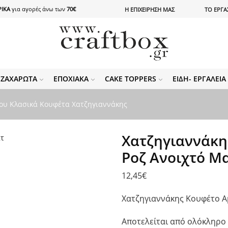
ΙΚΑ
για αγορές άνω των
70€
Η ΕΠΙΧΕΙΡΗΣΗ ΜΑΣ
ΤΟ ΕΡΓΑ
ΖΑΧΑΡΩΤΆ
ΕΠΟΧΙΑΚΆ
CAKE TOPPERS
ΕΊΔΗ- ΕΡΓΑΛΕΊ
ου Κλασικά Κουφέτα Χατζηγιαννάκης
Χατζηγιαννάκη
Ροζ Ανοιχτό Μα
12,45
€
Χατζηγιαννάκης Κουφέτο Α
Αποτελείται από ολόκληρο