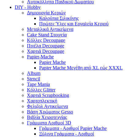
Αυτοκόλλητα Παιδικού Δωματίου
DIY - Hobby
Δημιουργία Κεριών
Καλούπια Σιλικόνης
Πρώτες Ύλες και Εργαλεία Κεριού
Μεταλλικά Αντικείμενα
Cake Stand Στοιχεία
Κόλλες Decoupage
Πινέλα Decoupage
Χαρτιά Decoupage
Papier-Mache
Papier Mache
Papier Mache Μεγέθη από XL εώς XXXL
Album
Stencil
Tape Mania
Κόλλες Glitter
Χαρτιά Scrapbooking
Χαρτοπλεκτική
Φελιζολ Αντικείμενα
Βάση Χρώματος Gesso
Βιβλία Χειροτεχνίας
Γράμματα Αριθμοί 3D
Γράμματα - Αριθμοί Papier Mache
Ξύλινα Γράμματα - Αριθμοί