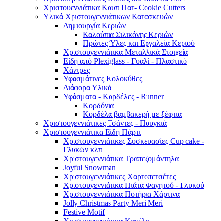
Χριστουεννιάτικα Κουπ Πατ- Cookie Cutters
Υλικά Χριστουγεννιάτικων Κατασκευών
Δημιουργία Κεριών
Καλούπια Σιλικόνης Κεριών
Πρώτες Ύλες και Εργαλεία Κεριού
Χριστουγεννιάτικα Μεταλλικά Στοιχεία
Είδη από Plexiglass - Γυαλί - Πλαστικό
Χάντρες
Υφασμάτινες Κολοκύθες
Διάφορα Υλικά
Υφάσματα - Κορδέλες - Runner
Κορδόνια
Κορδέλα βαμβακερή με ξέφτια
Χριστουγεννιάτικες Τσάντες - Πουγκιά
Χριστουγεννιάτικα Είδη Πάρτι
Χριστουγεννιάτικες Συσκευασίες Cup cake -
Γλυκών κλπ
Χριστουγεννιάτικα Τραπεζομάντηλα
Joyful Snowman
Χριστουγεννιάτικες Χαρτοπετσέτες
Χριστουγεννιάτικα Πιάτα Φαγητού - Γλυκού
Χριστουγεννιάτικα Ποτήρια Χάρτινα
Jolly Christmas Party Meri Meri
Festive Motif
Χριστουγεννιάτικα Καπέλα