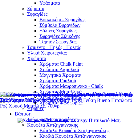
Υφάσματα
Σύρματα
Σφραγίδες
Βουλοκέρι - Σφραγίδες
Σύμβολα Σφραγίδων
Ξύλινες Σφραγίδες
Σφραγίδες Σιλικόνης
Ταμπόν Σφραγίδας
Τσιμέντο - Πηλός - Πολτός
Υλικά Χειροτεχνίας
Χρώματα
Χρώματα Chalk Paint
Χρώματα Ακρυλικά
Μαγνητικά Χρώματα
Χρώματα Γυαλιού
Χρώματα Μαυροπίνακα - Chalk
Χρώματα Μεταλλικά
Χρώματα Υφάσματος
Χρώματα Φωσφοριζέ
Ψηφίδες
Βάπτιση
Τούλι για Μπομπονιέρες
Κουφέτα Χατζηγιαννάκης
Βότσαλο Κουφέτα Χατζηγιαννάκης
Καρδιά Κουφέτα Χατζηγιαννάκης