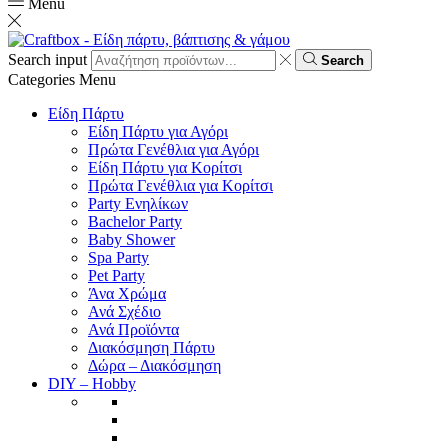
Menu
Search input
Search
Categories
Menu
Είδη Πάρτυ
Είδη Πάρτυ για Αγόρι
Πρώτα Γενέθλια για Αγόρι
Είδη Πάρτυ για Κορίτσι
Πρώτα Γενέθλια για Κορίτσι
Party Ενηλίκων
Bachelor Party
Baby Shower
Spa Party
Pet Party
Άνα Χρώμα
Ανά Σχέδιο
Ανά Προϊόντα
Διακόσμηση Πάρτυ
Δώρα – Διακόσμηση
DIY – Hobby