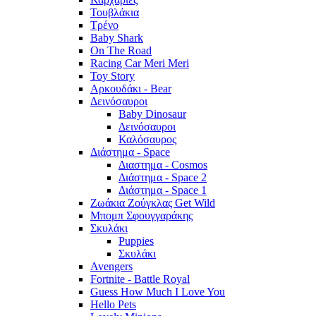
Τουβλάκια
Τρένο
Baby Shark
On The Road
Racing Car Meri Meri
Toy Story
Αρκουδάκι - Bear
Δεινόσαυροι
Baby Dinosaur
Δεινόσαυροι
Καλόσαυρος
Διάστημα - Space
Διαστημα - Cosmos
Διάστημα - Space 2
Διάστημα - Space 1
Ζωάκια Ζούγκλας Get Wild
Μπομπ Σφουγγαράκης
Σκυλάκι
Puppies
Σκυλάκι
Avengers
Fortnite - Battle Royal
Guess How Much I Love You
Hello Pets