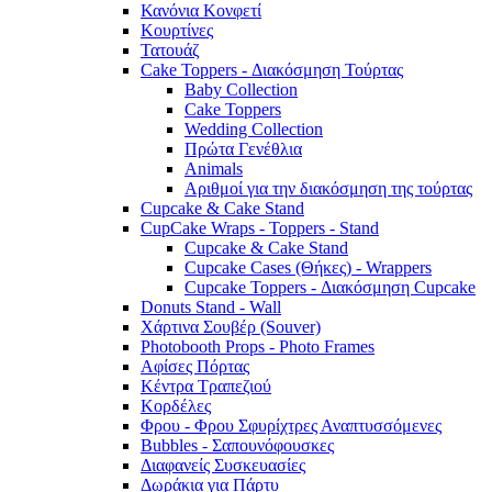
Κανόνια Κονφετί
Κουρτίνες
Τατουάζ
Cake Toppers - Διακόσμηση Τούρτας
Baby Collection
Cake Toppers
Wedding Collection
Πρώτα Γενέθλια
Animals
Αριθμοί για την διακόσμηση της τούρτας
Cupcake & Cake Stand
CupCake Wraps - Toppers - Stand
Cupcake & Cake Stand
Cupcake Cases (Θήκες) - Wrappers
Cupcake Toppers - Διακόσμηση Cupcake
Donuts Stand - Wall
Χάρτινα Σουβέρ (Souver)
Photobooth Props - Photo Frames
Αφίσες Πόρτας
Κέντρα Τραπεζιού
Κορδέλες
Φρου - Φρου Σφυρίχτρες Αναπτυσσόμενες
Bubbles - Σαπουνόφουσκες
Διαφανείς Συσκευασίες
Δωράκια για Πάρτυ