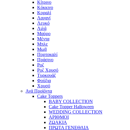
Κίτρινο
Κόκκινο
Κοραλί
Λαχανί
Λευκό
Λιλά
Μαύρο
Μέντα
Μπλε
Μωβ
Πορτοκαλί
Πράσινο
Ροζ
Ροζ Χρυσό
Τυρκουάζ
Φούξια
Χρυσό
Ανά Προϊόντα
Cake Toppers
BABY COLLECTION
Cake Topper Halloween
WEDDING COLLECTION
ΑΡΙΘΜΟΙ
ΖΩΑΚΙΑ
ΠΡΩΤΑ ΓΕΝΕΘΛΙΑ