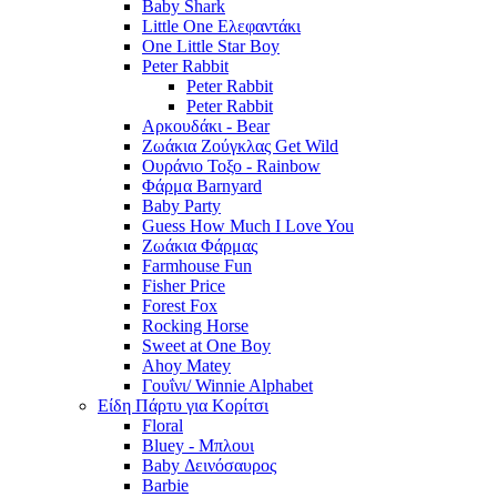
Baby Shark
Little One Ελεφαντάκι
One Little Star Boy
Peter Rabbit
Peter Rabbit
Peter Rabbit
Αρκουδάκι - Bear
Ζωάκια Ζούγκλας Get Wild
Ουράνιο Τοξο - Rainbow
Φάρμα Barnyard
Baby Party
Guess How Much I Love You
Ζωάκια Φάρμας
Farmhouse Fun
Fisher Price
Forest Fox
Rocking Horse
Sweet at One Boy
Ahoy Matey
Γουΐνι/ Winnie Alphabet
Είδη Πάρτυ για Κορίτσι
Floral
Bluey - Μπλουι
Baby Δεινόσαυρος
Barbie