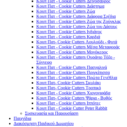
Κουπ Πατ - Cookie Cutters Δεινόσαυρος
Κουπ Πατ - Cookie Cutters Διάστημα
Κουπ Πατ - Cookie Cutters Ζώα
Κουπ Πατ - Cookie Cutters Διάφορα Σχέδια
Κουπ Πατ - Cookie Cutters Ζώα της Ζούγκλας
Κουπ Πατ - Cookie Cutters Ζώα του Δάσους
Κουπ Πατ - Cookie Cutters Ινδιάνος
Κουπ Πατ - Cookie Cutters Καρδιά
Κουπ Πατ- Cookie Cutters Λουλούδι - Φυτά
Κουπ Πατ - Cookie Cutters Μέσα Μεταφοράς
Κουπ Πατ - Cookie Cutters Μονόκερος
Κουπ Πατ - Cookie Cutters Ουράνιο Τόξο -
Σύννεφο
Κουπ Πατ - Cookie Cutters Πασχαλινά
Κουπ Πατ - Cookie Cutters Πριγκίπισσα
Κουπ Πατ - Cookie Cutters Πρώτα Γενέθλια
Κουπ Πατ- Cookie Cutters Σκυλάκι
Κουπ Πατ- Cookie Cutters Τροπικό
Κουπ Πατ - Cookie Cutters Χιονονιφάδα
Κουπ Πατ- Cookie Cutters Ψάρια - Βυθός
Κουπ Πατ - Cookie Cutters Ιππότες
Κουπ Πατ - Cookie Cutter Peter Rabbit
Συσκευασία και Παρουσίαση
Παιχνίδια
Διακόσμηση Παιδικού Δωματίου