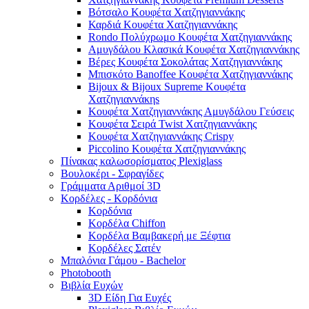
Βότσαλο Κουφέτα Χατζηγιαννάκης
Καρδιά Κουφέτα Χατζηγιαννάκης
Rondo Πολύχρωμο Κουφέτα Χατζηγιαννάκης
Αμυγδάλου Κλασικά Κουφέτα Χατζηγιαννάκης
Βέρες Κουφέτα Σοκολάτας Χατζηγιαννάκης
Μπισκότο Banoffee Κουφέτα Χατζηγιαννάκης
Bijoux & Bijoux Supreme Κουφέτα
Χατζηγιαννάκηs
Κουφέτα Χατζηγιαννάκης Αμυγδάλου Γεύσεις
Κουφέτα Σειρά Twist Χατζηγιαννάκης
Κουφέτα Χατζηγιαννάκης Crispy
Piccolino Κουφέτα Χατζηγιαννάκης
Πίνακας καλωσορίσματος Plexiglass
Βουλοκέρι - Σφραγίδες
Γράμματα Αριθμοί 3D
Κορδέλες - Κορδόνια
Κορδόνια
Κορδέλα Chiffon
Κορδέλα Βαμβακερή με Ξέφτια
Κορδέλες Σατέν
Μπαλόνια Γάμου - Bachelor
Photobooth
Βιβλία Ευχών
3D Είδη Για Ευχές