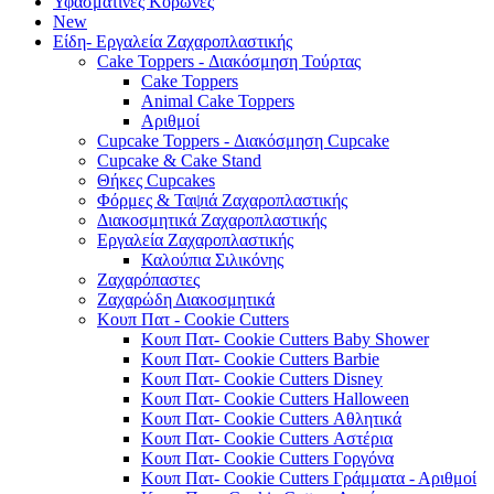
Υφασμάτινες Κορώνες
New
Είδη- Εργαλεία Ζαχαροπλαστικής
Cake Toppers - Διακόσμηση Τούρτας
Cake Toppers
Animal Cake Toppers
Αριθμοί
Cupcake Toppers - Διακόσμηση Cupcake
Cupcake & Cake Stand
Θήκες Cupcakes
Φόρμες & Ταψιά Ζαχαροπλαστικής
Διακοσμητικά Ζαχαροπλαστικής
Εργαλεία Ζαχαροπλαστικής
Καλούπια Σιλικόνης
Ζαχαρόπαστες
Ζαχαρώδη Διακοσμητικά
Κουπ Πατ - Cookie Cutters
Κουπ Πατ- Cookie Cutters Baby Shower
Κουπ Πατ- Cookie Cutters Barbie
Κουπ Πατ- Cookie Cutters Disney
Κουπ Πατ- Cookie Cutters Halloween
Κουπ Πατ- Cookie Cutters Αθλητικά
Κουπ Πατ- Cookie Cutters Αστέρια
Κουπ Πατ- Cookie Cutters Γοργόνα
Κουπ Πατ- Cookie Cutters Γράμματα - Αριθμοί