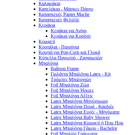
Καλαμάκια
Καπελάκια - Μάσκες Πάρτυ
Κατασκευές Papier Mache
Κατασκευές Φελιζόλ
Κεράκια
Κεράκια για Αγόρι
Κεράκια για Κορίτσι
Κομφετί
Κουτάλια - Πιρούνια
Κουτιά για Pop-Corn και Γλυκά
Κύπελλα Παγωτού - Ζαχαρωτών
Μπαλόνια
Balloon Frame
Γιρλάντα Μπαλόνια Latex - Kit
Τρόμπες Μπαλονιών
Foil Μπαλόνια Ζώα
Foil Μπαλόνια Ήρωες
Foil Μπαλόνια Λέξεις
Latex Μπαλόνια Μονόχρωμα
Latex Μπαλόνια Πουά - Καρδιές
Latex Μπαλόνια Ευχές - Μηνύματα
Latex Μπαλόνια Baby Shower
Latex Μπαλόνια Κομφετί ή Πομ Πομ
Latex Μπαλόνια Γάμου - Bachelor
Foil Μπαλόνι Γράμματα