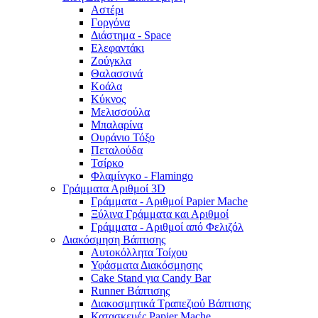
Αστέρι
Γοργόνα
Διάστημα - Space
Ελεφαντάκι
Ζούγκλα
Θαλασσινά
Κοάλα
Κύκνος
Μελισσούλα
Μπαλαρίνα
Ουράνιο Τόξο
Πεταλούδα
Τσίρκο
Φλαμίνγκο - Flamingo
Γράμματα Αριθμοί 3D
Γράμματα - Αριθμοί Papier Mache
Ξύλινα Γράμματα και Αριθμοί
Γράμματα - Αριθμοί από Φελιζόλ
Διακόσμηση Βάπτισης
Αυτοκόλλητα Τοίχου
Υφάσματα Διακόσμησης
Cake Stand για Candy Bar
Runner Βάπτισης
Διακοσμητικά Τραπεζιού Βάπτισης
Κατασκευές Papier Mache