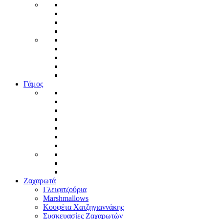
Γάμος
Ζαχαρωτά
Γλειφιτζούρια
Marshmallows
Κουφέτα Χατζηγιαννάκης
Συσκευασίες Ζαχαρωτών