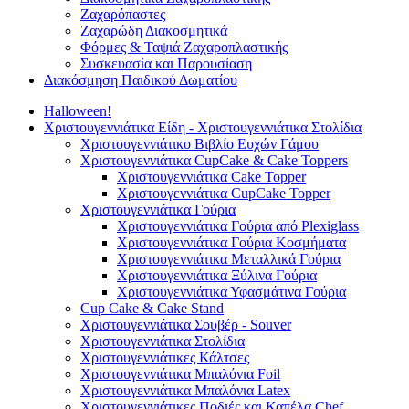
Ζαχαρόπαστες
Ζαχαρώδη Διακοσμητικά
Φόρμες & Ταψιά Ζαχαροπλαστικής
Συσκευασία και Παρουσίαση
Διακόσμηση Παιδικού Δωματίου
Halloween!
Χριστουγεννιάτικα Είδη - Χριστουγεννιάτικα Στολίδια
Χριστουγεννιάτικο Βιβλίο Ευχών Γάμου
Χριστουγεννιάτικα CupCake & Cake Toppers
Χριστουγεννιάτικα Cake Topper
Χριστουγεννιάτικα CupCake Topper
Χριστουγεννιάτικα Γούρια
Χριστουγεννιάτικα Γούρια από Plexiglass
Χριστουγεννιάτικα Γούρια Κοσμήματα
Χριστουγεννιάτικα Μεταλλικά Γούρια
Χριστουγεννιάτικα Ξύλινα Γούρια
Χριστουγεννιάτικα Υφασμάτινα Γούρια
Cup Cake & Cake Stand
Χριστουγεννιάτικα Σουβέρ - Souver
Χριστουγεννιάτικα Στολίδια
Χριστουγεννιάτικες Κάλτσες
Χριστουγεννιάτικα Μπαλόνια Foil
Χριστουγεννιάτικα Μπαλόνια Latex
Χριστουγεννιάτικες Ποδιές και Καπέλα Chef