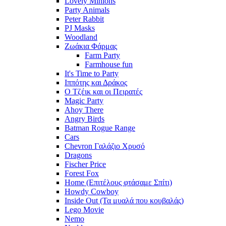
Lovely Minions
Party Animals
Peter Rabbit
PJ Masks
Woodland
Ζωάκια Φάρμας
Farm Party
Farmhouse fun
It's Time to Party
Ιππότης και Δράκος
Ο Τζέικ και οι Πειρατές
Magic Party
Ahoy There
Angry Birds
Batman Rogue Range
Cars
Chevron Γαλάζιο Χρυσό
Dragons
Fischer Price
Forest Fox
Home (Επιτέλους φτάσαμε Σπίτι)
Howdy Cowboy
Inside Out (Τα μυαλά που κουβαλάς)
Lego Movie
Nemo