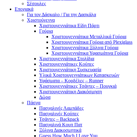
Σέσουλες
Εποχιακά
Για τον Δάσκαλο / Για την Δασκάλα
Χριστούγεννα
Χριστουγεννιάτικα Είδη Πάρτι
Γούρια
Χριστουγεννιάτικα Μεταλλικά Γούρια
Χριστουγεννιάτικα Γούρια από Plexiglass
Χριστουγεννιάτικα Ξύλινα Γούρια
Χριστουγεννιάτικα Υφασμάτινα Γούρια
Χριστουγεννιάτικα Στολίδια
Χριστουγεννιάτικες Κούπες
Χριστουγεννιάτικη Συσκευασία
Υλικά Χριστουγεννιάτικων Κατασκευών
Υφάσματα – Κορδέλες – Runner
Χριστουγεννιάτικες Τσάντες – Πουγκιά
Χριστουγεννιάτικη Διακόσμηση
Δώρα
Πάσχα
Πασχαλινές Λαμπάδες
Πασχαλινές Κούπες
Τσάντες – Backpack
Πασχαλινά Κουπ Πατ
Ξύλινα Διακοσμητικά
Guess How Much I Love You