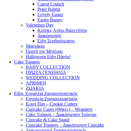
Carrot Crunch
Peter Rabbit
Lovely Easter
Easter Bunny
Valentines Day
Κούπες Aγίου Βαλεντίνου
Διακόσμηση
Είδη Σερβιρίσματος
Μαρτάκια
Γιορτή της Μητέρας
Halloween Είδη Πάρτυ!
Cake Toppers
BABY COLLECTION
ΠΡΩΤΑ ΓΕΝΕΘΛΙΑ
WEDDING COLLECTION
ΑΡΙΘΜΟΙ
ΖΩΑΚΙΑ
Είδη- Εργαλεία Ζαχαροπλαστικής
Εργαλεία Ζαχαροπλαστικής
Κουπ Πατ – Cookie Cutters
Cupcake Cases (Θήκες) – Wrappers
Cake Toppers – Διακόσμηση Τούρτας
Cupcake & Cake Stand
Cupcake Toppers – Διακόσμηση Cupcake
Διακοσμητικά Ζαχαροπλαστικής