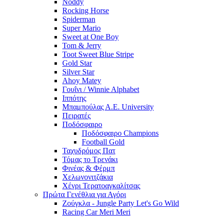
Noddy
Rocking Horse
Spiderman
Super Mario
Sweet at One Boy
Tom & Jerry
Toot Sweet Blue Stripe
Gold Star
Silver Star
Ahoy Matey
Γουΐνι / Winnie Alphabet
Ιππότης
Μπαμπούλας Α.Ε. University
Πειρατές
Ποδόσφαιρο
Ποδόσφαιρο Champions
Football Gold
Ταχυδρόμος Πατ
Τόμας το Τρενάκι
Φινέας & Φέρμπ
Χελωνονιτζάκια
Χένρι Τερατοαγκαλίτσας
Πρώτα Γενέθλια για Αγόρι
Ζούγκλα - Jungle Party Let's Go Wild
Racing Car Meri Meri