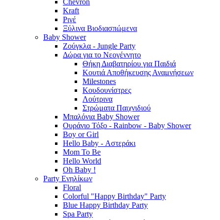
Chevron
Kraft
Ριγέ
Ξύλινα Βιοδιασπώμενα
Baby Shower
Ζούγκλα - Jungle Party
Δώρα για το Νεογέννητο
Θήκη Διαβατηρίου για Παιδιά
Κουτιά Αποθήκευσης Αναμνήσεων
Milestones
Κουδουνίστρες
Λούτρινα
Στρώματα Παιχνιδιού
Μπαλόνια Baby Shower
Ουράνιο Τόξο - Rainbow - Baby Shower
Boy or Girl
Hello Baby - Αστεράκι
Mom To Be
Hello World
Oh Baby !
Party Ενηλίκων
Floral
Colorful "Happy Birthday" Party
Blue Happy Birthday Party
Spa Party