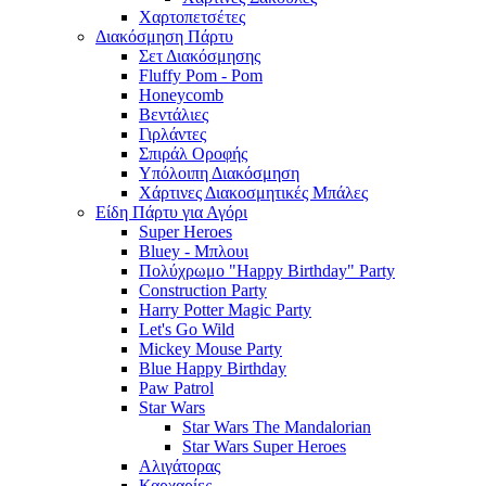
Χαρτοπετσέτες
Διακόσμηση Πάρτυ
Σετ Διακόσμησης
Fluffy Pom - Pom
Honeycomb
Βεντάλιες
Γιρλάντες
Σπιράλ Οροφής
Υπόλοιπη Διακόσμηση
Χάρτινες Διακοσμητικές Μπάλες
Είδη Πάρτυ για Αγόρι
Super Heroes
Bluey - Μπλουι
Πολύχρωμο "Happy Birthday" Party
Construction Party
Harry Potter Magic Party
Let's Go Wild
Mickey Mouse Party
Blue Happy Birthday
Paw Patrol
Star Wars
Star Wars The Mandalorian
Star Wars Super Heroes
Αλιγάτορας
Καρχαρίες