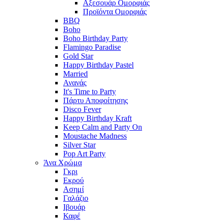
Αξεσουάρ Ομορφιάς
Προϊόντα Ομορφιάς
BBQ
Boho
Boho Birthday Party
Flamingo Paradise
Gold Star
Happy Birthday Pastel
Married
Ανανάς
It's Time to Party
Πάρτυ Αποφοίτησης
Disco Fever
Happy Birthday Kraft
Keep Calm and Party On
Moustache Madness
Silver Star
Pop Art Party
Άνα Χρώμα
Γκρι
Εκρού
Ασημί
Γαλάζιο
Ιβουάρ
Καφέ