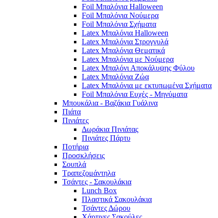
Foil Μπαλόνια Halloween
Foil Μπαλόνια Νούμερα
Foil Μπαλόνια Σχήματα
Latex Μπαλόνια Halloween
Latex Μπαλόνια Στρογγυλά
Latex Μπαλόνια Θεματικά
Latex Μπαλόνια με Νούμερα
Latex Μπαλόνι Αποκάλυψης Φύλου
Latex Μπαλόνια Ζώα
Latex Μπαλόνια με εκτυπωμένα Σχήματα
Foil Μπαλόνια Ευχές - Μηνύματα
Μπουκάλια - Βαζάκια Γυάλινα
Πιάτα
Πινιάτες
Δωράκια Πινιάτας
Πινιάτες Πάρτυ
Ποτήρια
Προσκλήσεις
Σουπλά
Τραπεζομάντηλα
Τσάντες - Σακουλάκια
Lunch Box
Πλαστικά Σακουλάκια
Τσάντες Δώρου
Χάρτινες Σακούλες