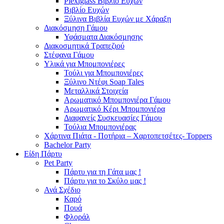
Plexiglass Βιβλίο Ευχών
Βιβλίο Ευχών
Ξύλινα Βιβλία Ευχών με Χάραξη
Διακόσμηση Γάμου
Υφάσματα Διακόσμησης
Διακοσμητικά Τραπεζιού
Στέφανα Γάμου
Υλικά για Μπομπονιέρες
Τούλι για Μπομπονιέρες
Ξύλινο Ντέφι Soap Tales
Μεταλλικά Στοιχεία
Αρωματικό Μπομπονιέρα Γάμου
Αρωματικό Κέρι Μπομπονιέρα
Διαφανείς Συσκευασίες Γάμου
Τούλια Μπομπονιέρας
Χάρτινα Πιάτα - Ποτήρια – Χαρτοπετσέτες- Toppers
Bachelor Party
Είδη Πάρτυ
Pet Party
Πάρτυ για τη Γάτα μας !
Πάρτυ για το Σκύλο μας !
Ανά Σχέδιο
Καρό
Πουά
Φλοράλ