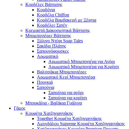
Κορδέλες Βάπτισης
Κορδόνια
Κορδέλα Chiffon
Κορδέλα Βαμβακερή με Ξέφτια
Κορδέλες Σατέν
Κρεμαστά Διακοσμητικά Βάπτισης
Μπομπονιέρες Βάπτισης
Ξύλινο Ντέφι Soap Tales
Σακίδιο Πλάτης
Σαπουνόφουσκες
Αρωματικό
Αρωματικό Μπομπονιέρα για Αγόρι
Αρωματικό Μπομπονιέρα για Κορίτσι
Βαλιτσάκια Μπομπονιέρες
Αρωματικό Κερί Μπομπονιέρα
Πουγκιά
Σαπούνια
Σαπούνια για αγόρι
Σαπούνια για κορίτσι
Μπουκάλια - Βαζάκια Γυάλινα
Γάμος
Κουφέτα Χατζηγιαννάκης
Together Κουφέτα Χατζηγιαννάκης
Αμυγδάλου Supreme Κουφέτα Χατζηγιαννάκης
Χατζηγιαννάκης Κουφέτα Premium Desserts