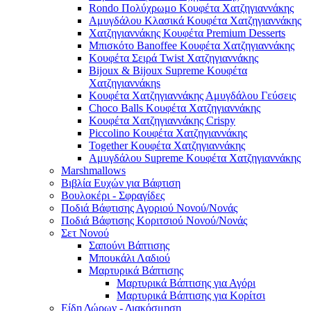
Rondo Πολύχρωμο Κουφέτα Χατζηγιαννάκης
Αμυγδάλου Κλασικά Κουφέτα Χατζηγιαννάκης
Χατζηγιαννάκης Κουφέτα Premium Desserts
Μπισκότο Banoffee Κουφέτα Χατζηγιαννάκης
Κουφέτα Σειρά Twist Χατζηγιαννάκης
Bijoux & Bijoux Supreme Κουφέτα
Χατζηγιαννάκηs
Κουφέτα Χατζηγιαννάκης Αμυγδάλου Γεύσεις
Choco Balls Κουφέτα Χατζηγιαννάκης
Κουφέτα Χατζηγιαννάκης Crispy
Piccolino Κουφέτα Χατζηγιαννάκης
Together Κουφέτα Χατζηγιαννάκης
Αμυγδάλου Supreme Κουφέτα Χατζηγιαννάκης
Marshmallows
Βιβλία Ευχών για Βάφτιση
Βουλοκέρι - Σφραγίδες
Ποδιά Βάφτισης Αγοριού Νονού/Νονάς
Ποδιά Βάφτισης Κοριτσιού Νονού/Νονάς
Σετ Νονού
Σαπούνι Βάπτισης
Μπουκάλι Λαδιού
Μαρτυρικά Βάπτισης
Μαρτυρικά Βάπτισης για Αγόρι
Μαρτυρικά Βάπτισης για Κορίτσι
Είδη Δώρων - Διακόσμηση