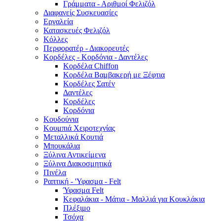
Γράμματα - Αριθμοί Φελιζόλ
Διαφανείς Συσκευασίες
Εργαλεία
Κατασκευές Φελιζόλ
Κόλλες
Περφορατέρ - Διακορευτές
Κορδέλες - Κορδόνια - Δαντέλες
Κορδέλα Chiffon
Κορδέλα Βαμβακερή με Ξέφτια
Κορδέλες Σατέν
Δαντέλες
Κορδέλες
Κορδόνια
Κουδούνια
Κουμπιά Χειροτεχνίας
Μεταλλικά Κουτιά
Μπουκάλια
Ξύλινα Αντικείμενα
Ξύλινα Διακοσμητικά
Πινέλα
Ραπτική - 'Υφασμα - Felt
Ύφασμα Felt
Κεφαλάκια - Μάτια - Μαλλιά για Κουκλάκια
Πλέξιμο
Τσόχα