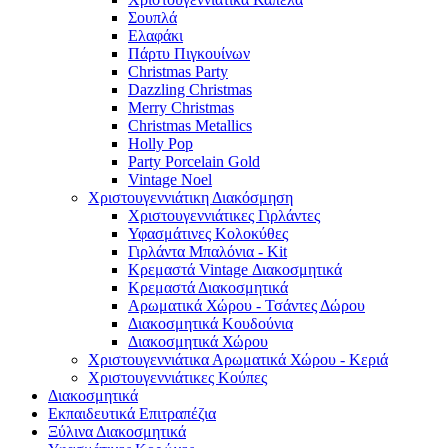
Σουπλά
Ελαφάκι
Πάρτυ Πιγκουίνων
Christmas Party
Dazzling Christmas
Merry Christmas
Christmas Metallics
Holly Pop
Party Porcelain Gold
Vintage Noel
Χριστουγεννιάτικη Διακόσμηση
Χριστουγεννιάτικες Γιρλάντες
Υφασμάτινες Κολοκύθες
Γιρλάντα Μπαλόνια - Kit
Κρεμαστά Vintage Διακοσμητικά
Κρεμαστά Διακοσμητικά
Αρωματικά Χώρου - Τσάντες Δώρου
Διακοσμητικά Κουδούνια
Διακοσμητικά Χώρου
Χριστουγεννιάτικα Αρωματικά Χώρου - Κεριά
Χριστουγεννιάτικες Κούπες
Διακοσμητικά
Εκπαιδευτικά Επιτραπέζια
Ξύλινα Διακοσμητικά