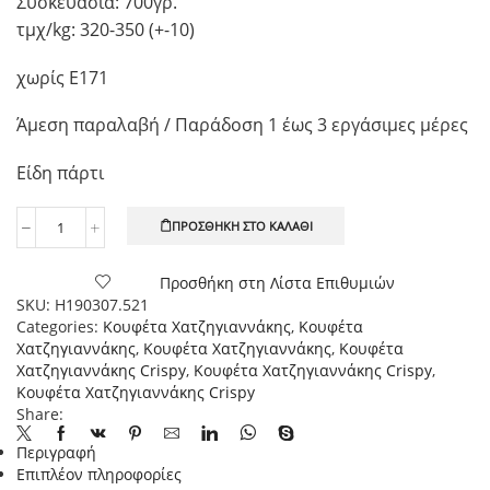
Συσκευασία: 700γρ.
τμχ/kg: 320-350 (+-10)
χωρίς Ε171
Άμεση παραλαβή / Παράδοση 1 έως 3 εργάσιμες μέρες
Είδη πάρτι
ΠΡΟΣΘΉΚΗ ΣΤΟ ΚΑΛΆΘΙ
Χατζηγιαννάκης
Κουφέτα
Crispy
Προσθήκη στη Λίστα Επιθυμιών
Λαμπερό
SKU:
H190307.521
Ροζ
Categories:
Κουφέτα Χατζηγιαννάκης
,
Κουφέτα
Περλέ,
Χατζηγιαννάκης
,
Κουφέτα Χατζηγιαννάκης
,
Κουφέτα
700γρ.
Χατζηγιαννάκης Crispy
,
Κουφέτα Χατζηγιαννάκης Crispy
,
ποσότητα
Κουφέτα Χατζηγιαννάκης Crispy
Share:
Περιγραφή
Επιπλέον πληροφορίες