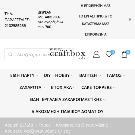
Η ΕΠΙΧΕΙΡΗΣΗ ΜΑΣ
ΔΩΡΕΑΝ
ΤΗΛ.
ΤΟ ΕΡΓΑΣΤΗΡΙΟ & ΤΟ
ΜΕΤΑΦΟΡΙΚΑ
ΠΑΡΑΓΓΕΛΙΕΣ:
για αγορές άνω
ΚΑΤΑΣΤΗΜΑ ΜΑΣ
2102585286
των
70€
ΕΠΙΚΟΙΝΩΝΙΑ
PRODUCTS
0
0
SEARCH
ΕΊΔΗ ΠΆΡΤΥ
DIY – HOBBY
ΒΆΠΤΙΣΗ
ΓΆΜΟΣ
ΖΑΧΑΡΩΤΆ
ΕΠΟΧΙΑΚΆ
CAKE TOPPERS
ΕΊΔΗ- ΕΡΓΑΛΕΊΑ ΖΑΧΑΡΟΠΛΑΣΤΙΚΉΣ
ΔΙΑΚΌΣΜΗΣΗ ΠΑΙΔΙΚΟΎ ΔΩΜΑΤΊΟΥ
Αρχική Σελίδα
Γάμος
Κουφέτα Χατζηγιαννάκης
Κουφέτα Χατζηγιαννάκης Crispy