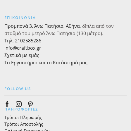
Twist
700gr
Γεύση
ποσότητα
τύπου
ΕΠΙΚΟΙΝΩΝΙΑ
Bueno,
Προμπονά 3, Άνω Πατήσια, Αθήνα
,
δίπλα από τον
Ροζ
Ματ,
σταθμό του μετρό Άνω Πατήσια (130 μέτρα).
700gr
Τηλ. 2102585286
ποσότητα
info@craftbox.gr
Σχετικά με εμάς
Το Εργαστήριο και το Κατάστημά μας
FOLLOW US
Facebook
Instagram
Pinterest
ΠΛΗΡΟΦΟΡΙΕΣ
Τρόποι Πληρωμής
Τρόποι Αποστολής
Πολιτική Επιστροφών