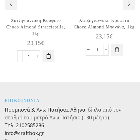
Χατζηγιαννάκη Κουφέτο
Χατζηγιαννάκη Κουφέτο
Choco Almond Stracciatella,
Choco Almond Μπανάνα, 1kg
1kg
23,15
€
23,15
€
Χατζηγιαννάκη
Χατζηγιαννάκη
Κουφέτο
Κουφέτο
Choco
Choco
Almond
Almond
Μπανάνα,
Stracciatella,
1kg
1kg
ποσότητα
ποσότητα
ΕΠΙΚΟΙΝΩΝΙΑ
Προμπονά 3, Άνω Πατήσια, Αθήνα
,
δίπλα από τον
σταθμό του μετρό Άνω Πατήσια (130 μέτρα).
Τηλ. 2102585286
info@craftbox.gr