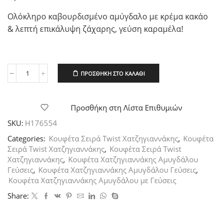
Ολόκληρο καβουρδισμένο αμύγδαλο με κρέμα κακάο
& λεπτή επικάλυψη ζάχαρης, γεύση καραμέλα!
ΠΡΟΣΘΉΚΗ ΣΤΟ ΚΑΛΆΘΙ
Χατζηγιαννάκη
Κουφέτα
Cocoa
Milky
Προσθήκη στη Λίστα Επιθυμιών
Almond
SKU:
H176554
Twist
Φράουλα,
Categories:
Κουφέτα Σειρά Twist Χατζηγιαννάκης
,
Κουφέτα
4
Σειρά Twist Χατζηγιαννάκης
,
Κουφέτα Σειρά Twist
Kg
Χατζηγιαννάκης
,
Κουφέτα Χατζηγιαννάκης Αμυγδάλου
ποσότητα
Γεύσεις
,
Κουφέτα Χατζηγιαννάκης Αμυγδάλου Γεύσεις
,
Κουφέτα Χατζηγιαννάκης Αμυγδάλου με Γεύσεις
Share: