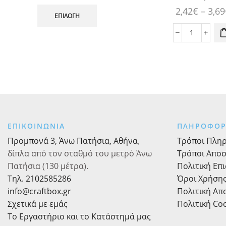
Αυτό
πολλαπλές
2,42
€
–
3,69
το
παραλλαγές.
ΕΠΙΛΟΓΉ
προϊόν
Οι επιλογές
έχει
Χριστουγε
μπορούν να
πολλαπλές
Πουγκί
επιλεγούν
παραλλαγές.
Λονέτα
στη σελίδα
Οι
Έλατο
του
επιλογές
"Merry
προϊόντος
μπορούν
Christmas
να
με
επιλεγούν
Κορδόνι
στη
ποσότητα
ΕΠΙΚΟΙΝΩΝΙΑ
ΠΛΗΡΟΦΟΡ
σελίδα
του
Προμπονά 3, Άνω Πατήσια, Αθήνα
,
Τρόποι Πλη
προϊόντος
δίπλα από τον σταθμό του μετρό Άνω
Τρόποι Απο
Πατήσια (130 μέτρα).
Πολιτική Επ
Τηλ. 2102585286
Όροι Χρήση
info@craftbox.gr
Πολιτική Α
Σχετικά με εμάς
Πολιτική Co
Το Εργαστήριο και το Κατάστημά μας