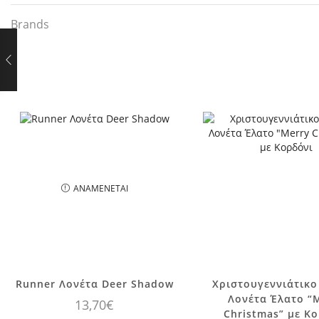
Brands
ΑΝΑΜΈΝΕΤΑΙ
Runner Λονέτα Deer Shadow
Χριστουγεννιάτικο
Αυτό το
Λονέτα Έλατο “
13,70
€
προϊόν έχει
Christmas” με Κ