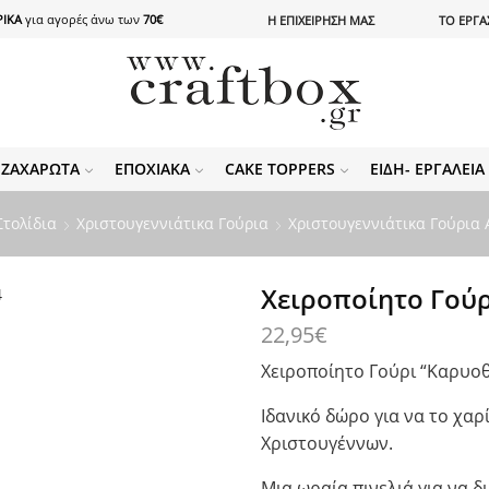
ΙΚΑ
για αγορές άνω των
70€
Η ΕΠΙΧΕΙΡΗΣΗ ΜΑΣ
ΤΟ ΕΡΓΑ
ΖΑΧΑΡΩΤΆ
ΕΠΟΧΙΑΚΆ
CAKE TOPPERS
ΕΊΔΗ- ΕΡΓΑΛΕΊ
Στολίδια
Χριστουγεννιάτικα Γούρια
Χριστουγεννιάτικα Γούρια Α
Χειροποίητο Γούρ
22,95
€
Χειροποίητο Γούρι “Καρυοθ
Ιδανικό δώρο για να το χα
Χριστουγέννων.
Μια ωραία πινελιά για να 