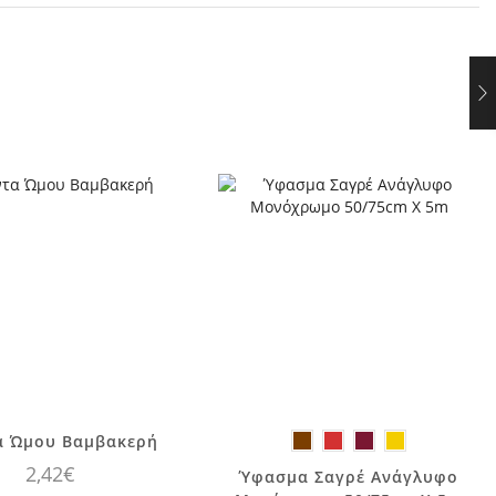
Αυτό το
ροϊόν έχει
α Ώμου Βαμβακερή
ολλαπλές
2,42
€
Αυτό το
Ύφασμα Σαγρέ Ανάγλυφο
αραλλαγές.