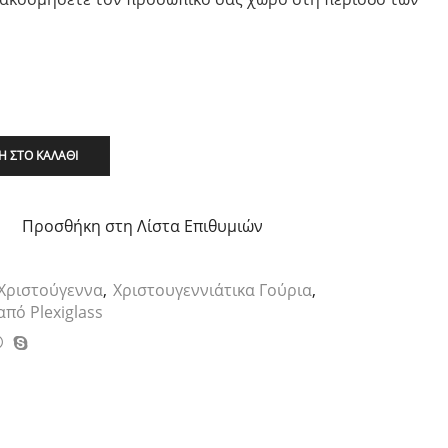
 ΣΤΟ ΚΑΛΆΘΙ
Προσθήκη στη Λίστα Επιθυμιών
Χριστούγεννα
,
Χριστουγεννιάτικα Γούρια
,
πό Plexiglass