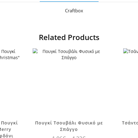
Craftbox
Related Products
Αυτό το
π
 Πουγκί
Πουγκί Τσουβάλι Φυσικό με
Τσάντ
προϊόν έχει
π
Merry
Σπάγγο
πολλαπλές
π
ορδόνι
Price