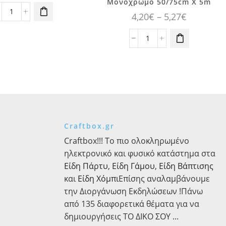
προϊόν έχει
Μονόχρωμο 50/75cm X 5m
ι επιλογές
πολλαπλές
Price
4,20
€
–
5,27
€
Τσάντα
πορούν να
παραλλαγές.
Ώμου
επιλεγούν
range:
Οι επιλογές
Βαμβακερή
τη σελίδα
4,20€
Ύφασμα
μπορούν να
ποσότητα
του
Σαγρέ
επιλεγούν
through
προϊόντος
Ανάγλυφο
στη σελίδα
5,27€
Μονόχρωμο
του
50/75cm
προϊόντος
X
5m
ποσότητα
Craftbox.gr
Craftbox!!! Το πιο ολοκληρωμένο
ηλεκτρονικό και φυσικό κατάστημα στα
Είδη Πάρτυ
,
Είδη Γάμου
,
Είδη Βάπτισης
και
Είδη Χόμπι
Επίσης αναλαμβάνουμε
την Διοργάνωση Εκδηλώσεων !Πάνω
από 135 διαφορετικά θέματα για να
δημιουργήσεις ΤΟ ΔΙΚΟ ΣΟΥ ...