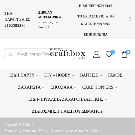
Η ΕΠΙΧΕΙΡΗΣΗ ΜΑΣ
ΔΩΡΕΑΝ
ΤΗΛ.
ΤΟ ΕΡΓΑΣΤΗΡΙΟ & ΤΟ
ΜΕΤΑΦΟΡΙΚΑ
ΠΑΡΑΓΓΕΛΙΕΣ:
για αγορές άνω
ΚΑΤΑΣΤΗΜΑ ΜΑΣ
2102585286
των
70€
ΕΠΙΚΟΙΝΩΝΙΑ
PRODUCTS
0
0
SEARCH
ΕΊΔΗ ΠΆΡΤΥ
DIY – HOBBY
ΒΆΠΤΙΣΗ
ΓΆΜΟΣ
ΖΑΧΑΡΩΤΆ
ΕΠΟΧΙΑΚΆ
CAKE TOPPERS
ΕΊΔΗ- ΕΡΓΑΛΕΊΑ ΖΑΧΑΡΟΠΛΑΣΤΙΚΉΣ
ΔΙΑΚΌΣΜΗΣΗ ΠΑΙΔΙΚΟΎ ΔΩΜΑΤΊΟΥ
Αρχική Σελίδα
Χριστουγεννιάτικα Είδη - Χριστουγεννιάτικα Στολίδια