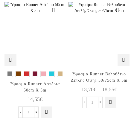
Αυτό το
Ύφασμα Runner Βελούδινο
προϊόν έχει
Διπλής Όψης 50/75cm X 5m
Αυτό το
Ύφασμα Runner Αστέρια
πολλαπλές
Price
13,70
€
–
18,55
€
προϊόν έχει
50cm X 5m
παραλλαγές.
πολλαπλές
range:
14,55
€
Οι επιλογές
παραλλαγές.
13,70€
Ύφασμα
μπορούν να
Οι επιλογές
Runner
επιλεγούν
through
Ύφασμα
μπορούν να
Βελούδινο
στη σελίδα
18,55€
Runner
επιλεγούν
Διπλής
του
Αστέρια
στη σελίδα
Όψης
προϊόντος
50cm
του