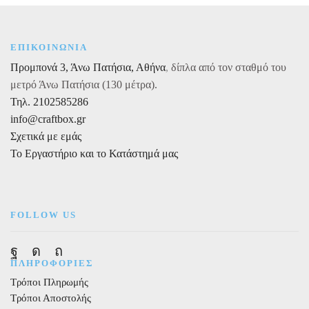
50/75cm
X
προϊόντος
X
5m
5m
ποσότητα
ΕΠΙΚΟΙΝΩΝΙΑ
ποσότητα
Προμπονά 3, Άνω Πατήσια, Αθήνα
,
δίπλα από τον σταθμό του
μετρό Άνω Πατήσια (130 μέτρα).
Τηλ. 2102585286
info@craftbox.gr
Σχετικά με εμάς
Το Εργαστήριο και το Κατάστημά μας
FOLLOW US
Facebook
Instagram
Pinterest
ΠΛΗΡΟΦΟΡΙΕΣ
Τρόποι Πληρωμής
Τρόποι Αποστολής