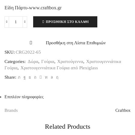
Είδη Πάρτυ-www.craftbox.gr
ΠΡΟΣΘΉΚΗ ΣΤΟ ΚΑΛΆΘΙ
Χειροποίητο
Γούρι
"Καρυοθραύστης"
Plexiglass,
Προσθήκη στη Λίστα Επιθυμιών
2026
SKU:
CRG2022-65
ποσότητα
Categories:
Δώρα
,
Γούρια
,
Χριστούγεννα
,
Χριστουγεννιάτικα
Γούρια
,
Χριστουγεννιάτικα Γούρια από Plexiglass
Share:
Επιπλέον πληροφορίες
Brands
Craftbox
Related Products