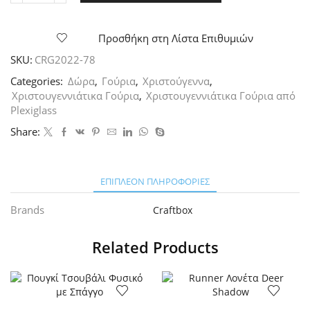
Γούρι
Μπάλα
με
Προσθήκη στη Λίστα Επιθυμιών
Αστέρια
SKU:
CRG2022-78
Plexiglass
2026
Categories:
Δώρα
,
Γούρια
,
Χριστούγεννα
,
Λευκό
Χριστουγεννιάτικα Γούρια
,
Χριστουγεννιάτικα Γούρια από
ποσότητα
Plexiglass
Share:
ΕΠΙΠΛΈΟΝ ΠΛΗΡΟΦΟΡΊΕΣ
Brands
Craftbox
Related Products