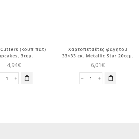
 Cutters (κουπ πατ)
Χαρτοπετσέτες φαγητού
upcakes, 3τεμ.
33×33 εκ. Metallic Star 20τεμ.
4,94
€
6,01
€
Cookie
Χαρτοπετσέτες
Cutters
φαγητού
(κουπ
33x33
πατ)
εκ.
Cupcakes,
Metallic
3τεμ.
Star
ποσότητα
20τεμ.
ποσότητα