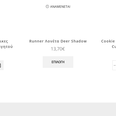
ΑΝΑΜΈΝΕΤΑΙ
ικες
Runner Λονέτα Deer Shadow
Cookie
αγητού
C
13,70
€
Αυτό
το
ΕΠΙΛΟΓΉ
προϊόν
ννιάτικες
έχει
έτες
πολλαπλές
παραλλαγές.
Οι
επιλογές
μπορούν
να
επιλεγούν
στη