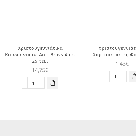
Αυτό το
Χριστουγεννιάτικα
Χριστουγεννιάτ
προϊόν έχει
Κουδούνια σε Anti Brass 4 εκ.
Χαρτοπετσέτες Φ
πολλαπλές
25 τεμ.
1,43
€
παραλλαγές.
14,75
€
Οι επιλογές
Χριστουγε
μπορούν να
Χριστουγεννιάτικα
Χαρτοπετσ
επιλεγούν
Κουδούνια
Φαγητού
στη σελίδα
σε
ποσότητα
του
Anti
προϊόντος
Brass
4
εκ.
25