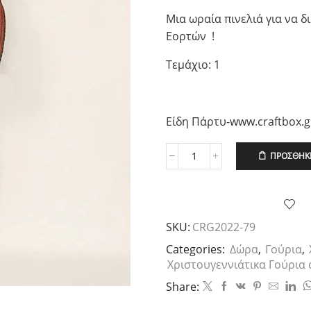
Μια ωραία πινελιά για να 
Εορτών !
Τεμάχιο: 1
Είδη Πάρτυ-www.craftbox.g
ΠΡΟΣΘΉΚΗ
Χριστουγεννιάτικο
Γούρι
Χιονονιφάδα
Plexiglass
2026
SKU:
CRG2022-79
Λευκό
ποσότητα
Categories:
Δώρα
,
Γούρια
,
Χριστουγεννιάτικα Γούρια α
Share: