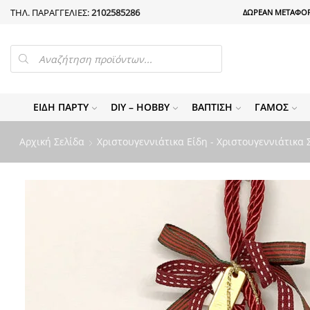
ΤΗΛ. ΠΑΡΑΓΓΕΛΙΕΣ:
2102585286
ΔΩΡΕΑΝ ΜΕΤΑΦΟΡ
PRODUCTS
SEARCH
ΕΊΔΗ ΠΆΡΤΥ
DIY – HOBBY
ΒΆΠΤΙΣΗ
ΓΆΜΟΣ
Αρχική Σελίδα
Χριστουγεννιάτικα Είδη - Χριστουγεννιάτικα 