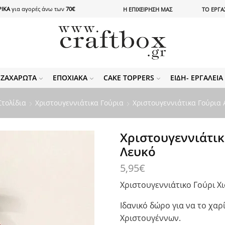
ΙΚΑ
για αγορές άνω των
70€
Η ΕΠΙΧΕΙΡΗΣΗ ΜΑΣ
ΤΟ ΕΡΓΑ
ΖΑΧΑΡΩΤΆ
ΕΠΟΧΙΑΚΆ
CAKE TOPPERS
ΕΊΔΗ- ΕΡΓΑΛΕΊ
Στολίδια
Χριστουγεννιάτικα Γούρια
Χριστουγεννιάτικα Γούρια Α
Χριστουγεννιάτικ
Λευκό
5,95
€
Χριστουγεννιάτικο Γούρι Χι
Ιδανικό δώρο για να το χα
Χριστουγέννων.