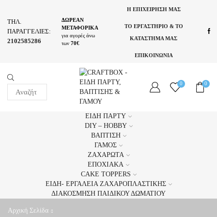
Η ΕΠΙΧΕΙΡΗΣΗ ΜΑΣ
ΔΩΡΕΑΝ
ΤΗΛ.
ΤΟ ΕΡΓΑΣΤΗΡΙΟ & ΤΟ
ΜΕΤΑΦΟΡΙΚΑ
ΠΑΡΑΓΓΕΛΙΕΣ:
για αγορές άνω
ΚΑΤΑΣΤΗΜΑ ΜΑΣ
2102585286
των
70€
ΕΠΙΚΟΙΝΩΝΙΑ
PRODUCTS
0
0
SEARCH
ΕΊΔΗ ΠΆΡΤΥ
DIY – HOBBY
ΒΆΠΤΙΣΗ
ΓΆΜΟΣ
ΖΑΧΑΡΩΤΆ
ΕΠΟΧΙΑΚΆ
CAKE TOPPERS
ΕΊΔΗ- ΕΡΓΑΛΕΊΑ ΖΑΧΑΡΟΠΛΑΣΤΙΚΉΣ
ΔΙΑΚΌΣΜΗΣΗ ΠΑΙΔΙΚΟΎ ΔΩΜΑΤΊΟΥ
Αρχική Σελίδα