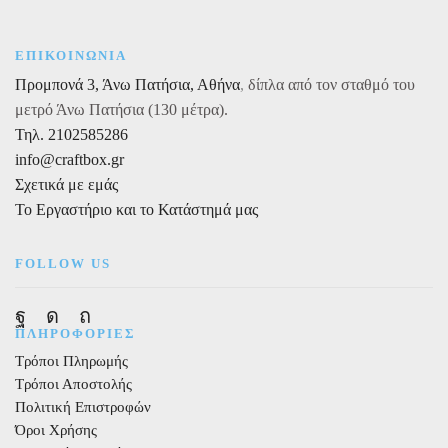
στη
παραλλαγές.
σελίδα
Οι
του
επιλογές
ΕΠΙΚΟΙΝΩΝΙΑ
προϊόντος
μπορούν
Προμπονά 3, Άνω Πατήσια, Αθήνα
,
δίπλα από τον σταθμό του
να
μετρό Άνω Πατήσια (130 μέτρα).
επιλεγούν
στη
Τηλ. 2102585286
σελίδα
info@craftbox.gr
του
Σχετικά με εμάς
προϊόντος
Το Εργαστήριο και το Κατάστημά μας
FOLLOW US
Facebook
Instagram
Pinterest
ΠΛΗΡΟΦΟΡΙΕΣ
Τρόποι Πληρωμής
Τρόποι Αποστολής
Πολιτική Επιστροφών
Όροι Χρήσης