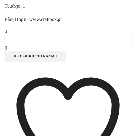
Τεμάχιο: 1
Είδη Πάρτυ-www.craftbox.gr
Χριστουγεννιάτικο
Γούρι
"Νονός"
Plexiglass
2026
ΠΡΟΣΘΉΚΗ ΣΤΟ ΚΑΛΆΘΙ
ποσότητα