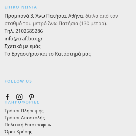
5m
με
ποσότητα
ΕΠΙΚΟΙΝΩΝΙΑ
Κορδόνι
Προμπονά 3, Άνω Πατήσια, Αθήνα
,
δίπλα από τον
ποσότητα
σταθμό του μετρό Άνω Πατήσια (130 μέτρα).
Τηλ. 2102585286
info@craftbox.gr
Σχετικά με εμάς
Το Εργαστήριο και το Κατάστημά μας
FOLLOW US
Facebook
Instagram
Pinterest
ΠΛΗΡΟΦΟΡΙΕΣ
Τρόποι Πληρωμής
Τρόποι Αποστολής
Πολιτική Επιστροφών
Όροι Χρήσης