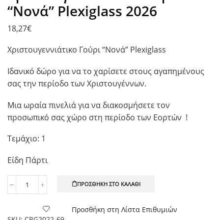
“Νονά” Plexiglass 2026
18,27
€
Χριστουγεννιάτικο Γούρι “Νονά” Plexiglass
Ιδανικό δώρο για να το χαρίσετε στους αγαπημένους
σας την περίοδο των Χριστουγέννων.
Μια ωραία πινελιά για να διακοσμήσετε τον
προσωπικό σας χώρο στη περίοδο των Εορτών !
Τεμάχιο: 1
Είδη Πάρτι
ΠΡΟΣΘΉΚΗ ΣΤΟ ΚΑΛΆΘΙ
Χριστουγεννιάτικο
Γούρι
"Νονά"
Προσθήκη στη Λίστα Επιθυμιών
Plexiglass
SKU:
CRG2022-69