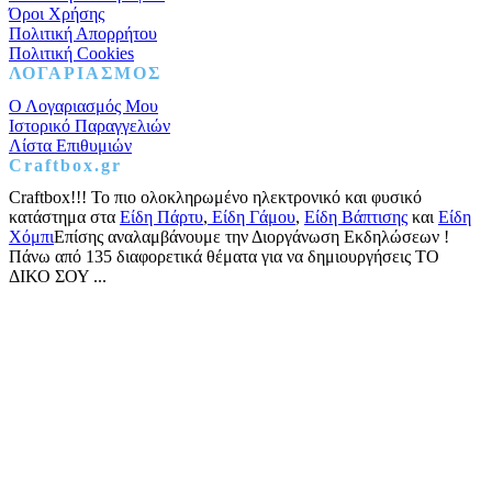
Όροι Χρήσης
Πολιτική Απορρήτου
Πολιτική Cookies
ΛΟΓΑΡΙΑΣΜΟΣ
Ο Λογαριασμός Μου
Ιστορικό Παραγγελιών
Λίστα Επιθυμιών
Craftbox.gr
Craftbox!!! Το πιο ολοκληρωμένο ηλεκτρονικό και φυσικό
κατάστημα στα
Είδη Πάρτυ
,
Είδη Γάμου
,
Είδη Βάπτισης
και
Είδη
Χόμπι
Επίσης αναλαμβάνουμε την Διοργάνωση Εκδηλώσεων !
Πάνω από 135 διαφορετικά θέματα για να δημιουργήσεις ΤΟ
ΔΙΚΟ ΣΟΥ ...