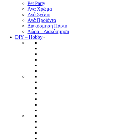
Pet Party
Άνα Χρώμα
Ανά Σχέδιο
Ανά Προϊόντα
Διακόσμηση Πάρτυ
Δώρα – Διακόσμηση
DIY – Hobby