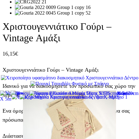
Χριστουγεννιάτικο Γούρι –
Vintage Αμάξι
16,15
€
Χριστουγεννιάτικο Γούρι – Vintage Αμάξι
Ιδανικό για να διακοσμήσετε τον προσωπικό σας χώρο την
περίοδο των Εορτών.
Ενα όμορφο δωράκι για να χαρίσετε στα αγαπημένα σας
πρόσωπα τα Χριστούγεννα !
Διάσταση: 15εκ.