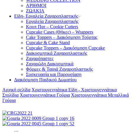
WEDDING COLLECTION
ΑΡΙΘΜΟΙ
ΖΩΑΚΙΑ
Είδη- Εργαλεία Ζαχαροπλαστικής
Εργαλεία Ζαχαροπλαστικής
Κουπ Πατ – Cookie Cutters
Cupcake Cases (Θήκες) – Wrappers
Cake Toppers – Διακόσμηση Τούρτας
Cupcake & Cake Stand
Cupcake Toppers – Διακόσμηση Cupcake
Διακοσμητικά Ζαχαροπλαστικής
Ζαχαρόπαστες
Ζαχαρώδη Διακοσμητικά
Φόρμες & Ταψιά Ζαχαροπλαστικής
Συσκευασία και Παρουσίαση
Διακόσμηση Παιδικού Δωματίου
Αρχική σελίδα
Χριστουγεννιάτικα Είδη - Χριστουγεννιάτικα
Στολίδια
Χριστουγεννιάτικα Γούρια
Χριστουγεννιάτικα Μεταλλικά
Γούρια