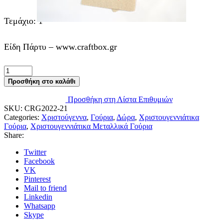
Τεμάχιο: 1
Είδη Πάρτυ – www.craftbox.gr
Χριστουγεννιάτικο
Γούρι
Προσθήκη στο καλάθι
-
Vintage
Προσθήκη στη Λίστα Επιθυμιών
Αμάξι
SKU:
CRG2022-21
ποσότητα
Categories:
Χριστούγεννα
,
Γούρια
,
Δώρα
,
Χριστουγεννιάτικα
Γούρια
,
Χριστουγεννιάτικα Μεταλλικά Γούρια
Share:
Twitter
Facebook
VK
Pinterest
Mail to friend
Linkedin
Whatsapp
Skype