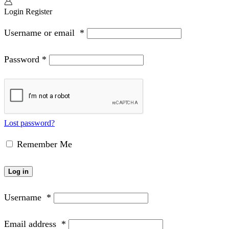
Login
Register
Username or email
*
Password
*
Lost password?
Remember Me
Log in
Username
*
Email address
*