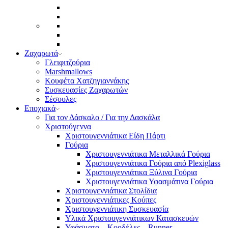
Ζαχαρωτά
Γλειφιτζούρια
Marshmallows
Κουφέτα Χατζηγιαννάκης
Συσκευασίες Ζαχαρωτών
Σέσουλες
Εποχιακά
Για τον Δάσκαλο / Για την Δασκάλα
Χριστούγεννα
Χριστουγεννιάτικα Είδη Πάρτι
Γούρια
Χριστουγεννιάτικα Μεταλλικά Γούρια
Χριστουγεννιάτικα Γούρια από Plexiglass
Χριστουγεννιάτικα Ξύλινα Γούρια
Χριστουγεννιάτικα Υφασμάτινα Γούρια
Χριστουγεννιάτικα Στολίδια
Χριστουγεννιάτικες Κούπες
Χριστουγεννιάτικη Συσκευασία
Υλικά Χριστουγεννιάτικων Κατασκευών
Υφάσματα – Κορδέλες – Runner