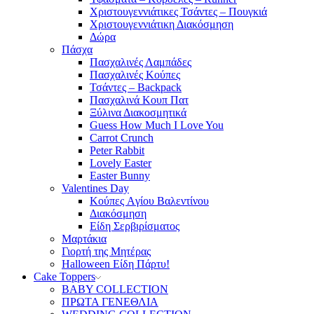
Χριστουγεννιάτικες Τσάντες – Πουγκιά
Χριστουγεννιάτικη Διακόσμηση
Δώρα
Πάσχα
Πασχαλινές Λαμπάδες
Πασχαλινές Κούπες
Τσάντες – Backpack
Πασχαλινά Κουπ Πατ
Ξύλινα Διακοσμητικά
Guess How Much I Love You
Carrot Crunch
Peter Rabbit
Lovely Easter
Easter Bunny
Valentines Day
Κούπες Aγίου Βαλεντίνου
Διακόσμηση
Είδη Σερβιρίσματος
Μαρτάκια
Γιορτή της Μητέρας
Halloween Είδη Πάρτυ!
Cake Toppers
BABY COLLECTION
ΠΡΩΤΑ ΓΕΝΕΘΛΙΑ