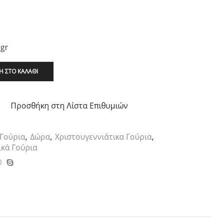
.gr
 ΣΤΟ ΚΑΛΆΘΙ
Προσθήκη στη Λίστα Επιθυμιών
Γούρια
,
Δώρα
,
Χριστουγεννιάτικα Γούρια
,
ικά Γούρια