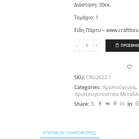
Διάσταση: 30εκ.
Τεμάχιο: 1
Είδη Πάρτυ – www.craftbox
ΠΡΟΣΘΉΚΗ
Χριστουγεννιάτικο
Γούρι
-
Vintage
Μεταλλική
SKU:
CRG2022-1
Άμαξα
ποσότητα
Categories:
Χριστούγεννα
,
Χριστουγεννιάτικα Μεταλλ
Share:
ΕΠΙΠΛΈΟΝ ΠΛΗΡΟΦΟΡΊΕΣ