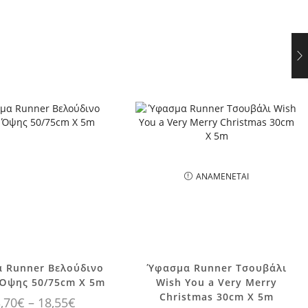
ΑΝΑΜΈΝΕΤΑΙ
Αυτό το
 Runner Βελούδινο
Ύφασμα Runner Τσουβάλι
ροϊόν έχει
 Όψης 50/75cm X 5m
Wish You a Very Merry
ολλαπλές
Christmas 30cm X 5m
Price
,70
€
–
18,55
€