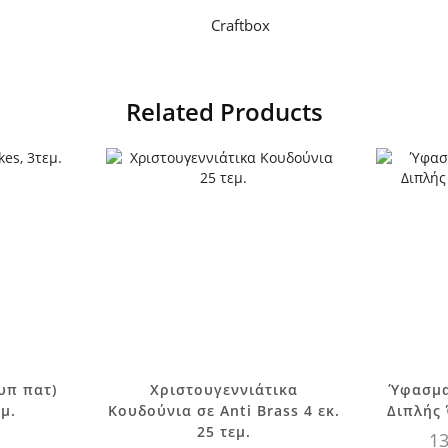
Craftbox
Related Products
υπ πατ)
Χριστουγεννιάτικα
Ύφασμα
π
μ.
Κουδούνια σε Anti Brass 4 εκ.
Διπλής
π
25 τεμ.
13