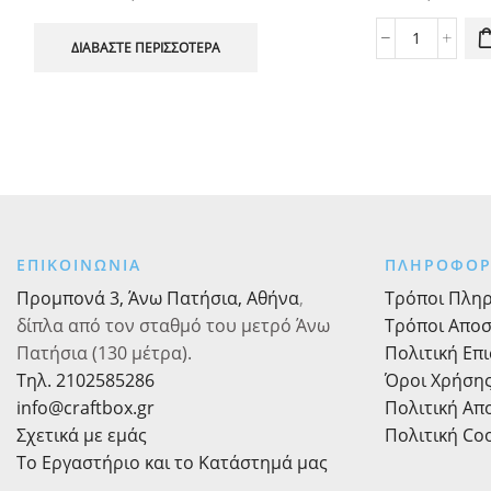
Cookie
ΔΙΑΒΆΣΤΕ ΠΕΡΙΣΣΌΤΕΡΑ
Cutters
(κουπ
πατ)
Cupcakes,
3τεμ.
ποσότητα
ΕΠΙΚΟΙΝΩΝΙΑ
ΠΛΗΡΟΦΟΡ
Προμπονά 3, Άνω Πατήσια, Αθήνα
,
Τρόποι Πλη
δίπλα από τον σταθμό του μετρό Άνω
Τρόποι Απο
Πατήσια (130 μέτρα).
Πολιτική Επ
Τηλ. 2102585286
Όροι Χρήση
info@craftbox.gr
Πολιτική Α
Σχετικά με εμάς
Πολιτική Co
Το Εργαστήριο και το Κατάστημά μας