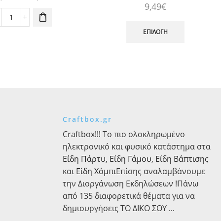
αραλλαγές.
9,49
€
range:
ι επιλογές
Αυτό
13,70€
Ύφασμα
πορούν να
το
Runner
επιλεγούν
ΕΠΙΛΟΓΉ
through
προϊόν
Βελούδινο
τη σελίδα
18,55€
έχει
Διπλής
του
πολλαπλές
Όψης
προϊόντος
παραλλαγέ
50/75cm
Οι
X
επιλογές
5m
μπορούν
ποσότητα
να
Craftbox.gr
επιλεγούν
στη
Craftbox!!! Το πιο ολοκληρωμένο
σελίδα
ηλεκτρονικό και φυσικό κατάστημα στα
του
Είδη Πάρτυ
,
Είδη Γάμου
,
Είδη Βάπτισης
προϊόντος
και
Είδη Χόμπι
Επίσης αναλαμβάνουμε
την Διοργάνωση Εκδηλώσεων !Πάνω
από 135 διαφορετικά θέματα για να
δημιουργήσεις ΤΟ ΔΙΚΟ ΣΟΥ ...