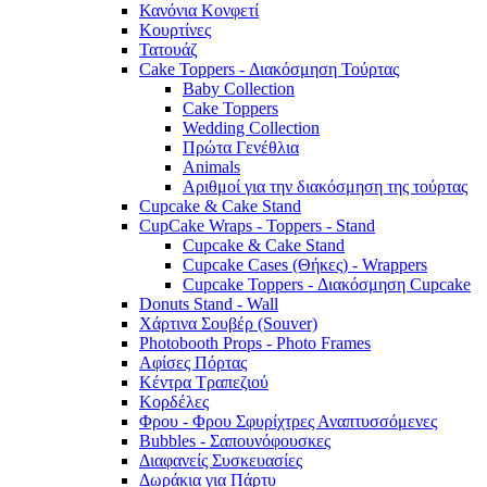
Κανόνια Κονφετί
Κουρτίνες
Τατουάζ
Cake Toppers - Διακόσμηση Τούρτας
Baby Collection
Cake Toppers
Wedding Collection
Πρώτα Γενέθλια
Animals
Αριθμοί για την διακόσμηση της τούρτας
Cupcake & Cake Stand
CupCake Wraps - Toppers - Stand
Cupcake & Cake Stand
Cupcake Cases (Θήκες) - Wrappers
Cupcake Toppers - Διακόσμηση Cupcake
Donuts Stand - Wall
Χάρτινα Σουβέρ (Souver)
Photobooth Props - Photo Frames
Αφίσες Πόρτας
Κέντρα Τραπεζιού
Κορδέλες
Φρου - Φρου Σφυρίχτρες Αναπτυσσόμενες
Bubbles - Σαπουνόφουσκες
Διαφανείς Συσκευασίες
Δωράκια για Πάρτυ