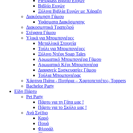
Plexiglass Βιβλίο Ευχών
Βιβλίο Ευχών
Ξύλινα Βιβλία Ευχών με Χάραξη
Διακόσμηση Γάμου
Υφάσματα Διακόσμησης
Διακοσμητικά Τραπεζιού
Στέφανα Γάμου
Υλικά για Μπομπονιέρες
Μεταλλικά Στοιχεία
Τούλι για Μπομπονιέρες
Ξύλινο Ντέφι Soap Tales
Αρωματικό Μπομπονιέρα Γάμου
Αρωματικό Κέρι Μπομπονιέρα
Διαφανείς Συσκευασίες Γάμου
Τούλια Μπομπονιέρας
Χάρτινα Πιάτα - Ποτήρια – Χαρτοπετσέτες- Toppers
Bachelor Party
Είδη Πάρτυ
Pet Party
Πάρτυ για τη Γάτα μας !
Πάρτυ για το Σκύλο μας !
Ανά Σχέδιο
Καρό
Πουά
Φλοράλ