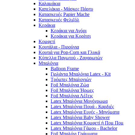
Καλαμάκια
Καπελάκια - Μάσκες Πάρτυ
Κατασκευές Papier Mache
Κατασκευές Φελιζόλ
Κεράκια
Κεράκια για Αγόρι
Κεράκια για Κορίτσι
Κομφετί
Κουτάλια - Πιρούνια
Κουτιά για Pop-Corn και Γλυκά
Κύπελλα Παγωτού - Ζαχαρωτών
Μπαλόνια
Balloon Frame
Γιρλάντα Μπαλόνια Latex - Kit
Τρόμπες Μπαλονιών
Foil Μπαλόνια Ζώα
Foil Μπαλόνια Ήρωες
Foil Μπαλόνια Λέξεις
Latex Μπαλόνια Μονόχρωμα
Latex Μπαλόνια Πουά - Καρδιές
Latex Μπαλόνια Ευχές - Μηνύματα
Latex Μπαλόνια Baby Shower
Latex Μπαλόνια Κομφετί ή Πομ Πομ
Latex Μπαλόνια Γάμου - Bachelor
Foil Μπαλόνι Γράμματα