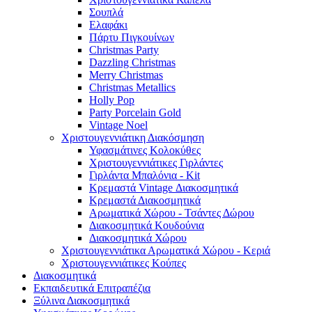
Σουπλά
Ελαφάκι
Πάρτυ Πιγκουίνων
Christmas Party
Dazzling Christmas
Merry Christmas
Christmas Metallics
Holly Pop
Party Porcelain Gold
Vintage Noel
Χριστουγεννιάτικη Διακόσμηση
Υφασμάτινες Κολοκύθες
Χριστουγεννιάτικες Γιρλάντες
Γιρλάντα Μπαλόνια - Kit
Κρεμαστά Vintage Διακοσμητικά
Κρεμαστά Διακοσμητικά
Αρωματικά Χώρου - Τσάντες Δώρου
Διακοσμητικά Κουδούνια
Διακοσμητικά Χώρου
Χριστουγεννιάτικα Αρωματικά Χώρου - Κεριά
Χριστουγεννιάτικες Κούπες
Διακοσμητικά
Εκπαιδευτικά Επιτραπέζια
Ξύλινα Διακοσμητικά