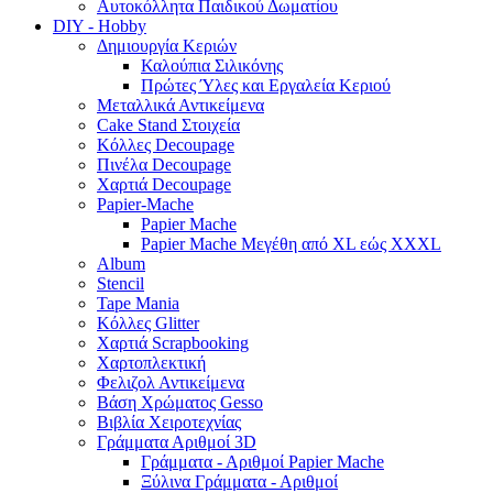
Αυτοκόλλητα Παιδικού Δωματίου
DIY - Hobby
Δημιουργία Κεριών
Καλούπια Σιλικόνης
Πρώτες Ύλες και Εργαλεία Κεριού
Μεταλλικά Αντικείμενα
Cake Stand Στοιχεία
Κόλλες Decoupage
Πινέλα Decoupage
Χαρτιά Decoupage
Papier-Mache
Papier Mache
Papier Mache Μεγέθη από XL εώς XXXL
Album
Stencil
Tape Mania
Κόλλες Glitter
Χαρτιά Scrapbooking
Χαρτοπλεκτική
Φελιζολ Αντικείμενα
Βάση Χρώματος Gesso
Βιβλία Χειροτεχνίας
Γράμματα Αριθμοί 3D
Γράμματα - Αριθμοί Papier Mache
Ξύλινα Γράμματα - Αριθμοί