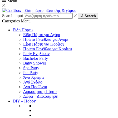
Menu
Search input
Search
Categories
Menu
Είδη Πάρτυ
Είδη Πάρτυ για Αγόρι
Πρώτα Γενέθλια για Αγόρι
Είδη Πάρτυ για Κορίτσι
Πρώτα Γενέθλια για Κορίτσι
Party Ενηλίκων
Bachelor Party
Baby Shower
Spa Party
Pet Party
Άνα Χρώμα
Ανά Σχέδιο
Ανά Προϊόντα
Διακόσμηση Πάρτυ
Δώρα – Διακόσμηση
DIY – Hobby