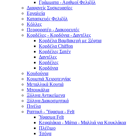
Γράμματα - Αριθμοί Φελιζόλ
Διαφανείς Συσκευασίες
Εργαλεία
Κατασκευές Φελιζόλ
Κόλλες
Περφορατέρ - Διακορευτές
Κορδέλες - Κορδόνια - Δαντέλες
Κορδέλα Βαμβακερή με Ξέφτια
Κορδέλα Chiffon
Κορδέλες Σατέν
Δαντέλες
Κορδέλες
Κορδόνια
Κουδούνια
Κουμπιά Χειροτεχνίας
Μεταλλικά Κουτιά
Μπουκάλια
Ξύλινα Αντικείμενα
Ξύλινα Διακοσμητικά
Πινέλα
Ραπτική - 'Υφασμα - Felt
Ύφασμα Felt
Κεφαλάκια - Μάτια - Μαλλιά για Κουκλάκια
Πλέξιμο
Τσόχα