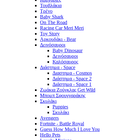
Τουβλάκια
Τρένο
Baby Shark
On The Road
Racing Car Meri Meri
Toy Story
Αρκουδάκι - Bear
Δεινόσαυροι
Baby Dinosaur
Δεινόσαυροι
Καλόσαυρος
Διάστημα - Space
Διαστημα - Cosmos
Διάστημα - Space 2
Διάστημα - Space 1
Ζωάκια Ζούγκλας Get Wild
Μπομπ Σφουγγαράκης
Σκυλάκι
Puppies
Σκυλάκι
Avengers
Fortnite - Battle Royal
Guess How Much I Love You
Hello Pets