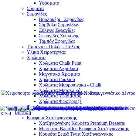
Υφάσματα
Σύρματα
Σφραγίδες
Βουλοκέρι - Σφραγίδες
Σύμβολα Σφραγίδων
Ξύλινες Σφραγίδες
Σφραγίδες Σιλικόνης
Ταμπόν Σφραγίδας
Τσιμέντο - Πηλός - Πολτός
Υλικά Χειροτεχνίας
Χρώματα
Χρώματα Chalk Paint
Χρώματα Ακρυλικά
Μαγνητικά Χρώματα
Χρώματα Γυαλιού
Χρώματα Μαυροπίνακα - Chalk
Χρώματα Μεταλλικά
Χρώματα Υφάσματος
Χρώματα Φωσφοριζέ
Ψηφίδες
Βάπτιση
Κουφέτα Χατζηγιαννάκης
Χατζηγιαννάκης Κουφέτα Premium Desserts
Μπισκότο Banoffee Κουφέτα Χατζηγιαννάκης
Κουφέτα Σειρά Twist Χατζηγιαννάκης