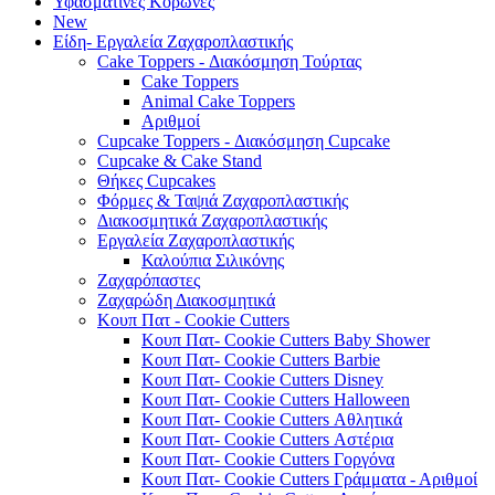
Υφασμάτινες Κορώνες
New
Είδη- Εργαλεία Ζαχαροπλαστικής
Cake Toppers - Διακόσμηση Τούρτας
Cake Toppers
Animal Cake Toppers
Αριθμοί
Cupcake Toppers - Διακόσμηση Cupcake
Cupcake & Cake Stand
Θήκες Cupcakes
Φόρμες & Ταψιά Ζαχαροπλαστικής
Διακοσμητικά Ζαχαροπλαστικής
Εργαλεία Ζαχαροπλαστικής
Καλούπια Σιλικόνης
Ζαχαρόπαστες
Ζαχαρώδη Διακοσμητικά
Κουπ Πατ - Cookie Cutters
Κουπ Πατ- Cookie Cutters Baby Shower
Κουπ Πατ- Cookie Cutters Barbie
Κουπ Πατ- Cookie Cutters Disney
Κουπ Πατ- Cookie Cutters Halloween
Κουπ Πατ- Cookie Cutters Αθλητικά
Κουπ Πατ- Cookie Cutters Αστέρια
Κουπ Πατ- Cookie Cutters Γοργόνα
Κουπ Πατ- Cookie Cutters Γράμματα - Αριθμοί