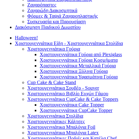
Ζαχαρόπαστες
Ζαχαρώδη Διακοσμητικά
Φόρμες & Ταψιά Ζαχαροπλαστικής
Συσκευασία και Παρουσίαση
Διακόσμηση Παιδικού Δωματίου
Halloween!
Χριστουγεννιάτικα Είδη - Χριστουγεννιάτικα Στολίδια
Χριστουγεννιάτικα Γούρια
Χριστουγεννιάτικα Γούρια από Plexiglass
Χριστουγεννιάτικα Γούρια Κοσμήματα
Χριστουγεννιάτικα Μεταλλικά Γούρια
Χριστουγεννιάτικα Ξύλινα Γούρια
Χριστουγεννιάτικα Υφασμάτινα Γούρια
Cup Cake & Cake Stand
Χριστουγεννιάτικα Σουβέρ - Souver
Χριστουγεννιάτικο Βιβλίο Ευχών Γάμου
Χριστουγεννιάτικα CupCake & Cake Toppers
Χριστουγεννιάτικα Cake Topper
Χριστουγεννιάτικα CupCake Topper
Χριστουγεννιάτικα Στολίδια
Χριστουγεννιάτικες Κάλτσες
Χριστουγεννιάτικα Μπαλόνια Foil
Χριστουγεννιάτικα Μπαλόνια Latex
Χριστουγεννιάτικες Ποδιές και Καπέλα Chef