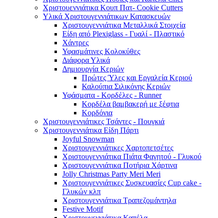
Χριστουεννιάτικα Κουπ Πατ- Cookie Cutters
Υλικά Χριστουγεννιάτικων Κατασκευών
Χριστουγεννιάτικα Μεταλλικά Στοιχεία
Είδη από Plexiglass - Γυαλί - Πλαστικό
Χάντρες
Υφασμάτινες Κολοκύθες
Διάφορα Υλικά
Δημιουργία Κεριών
Πρώτες Ύλες και Εργαλεία Κεριού
Καλούπια Σιλικόνης Κεριών
Υφάσματα - Κορδέλες - Runner
Κορδέλα βαμβακερή με ξέφτια
Κορδόνια
Χριστουγεννιάτικες Τσάντες - Πουγκιά
Χριστουγεννιάτικα Είδη Πάρτι
Joyful Snowman
Χριστουγεννιάτικες Χαρτοπετσέτες
Χριστουγεννιάτικα Πιάτα Φαγητού - Γλυκού
Χριστουγεννιάτικα Ποτήρια Χάρτινα
Jolly Christmas Party Meri Meri
Χριστουγεννιάτικες Συσκευασίες Cup cake -
Γλυκών κλπ
Χριστουγεννιάτικα Τραπεζομάντηλα
Festive Motif
Χριστουγεννιάτικα Καπέλα