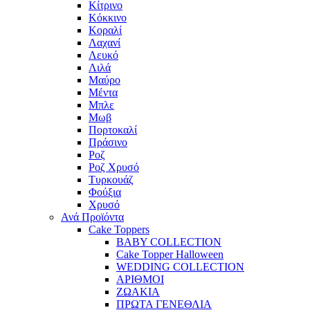
Κίτρινο
Κόκκινο
Κοραλί
Λαχανί
Λευκό
Λιλά
Μαύρο
Μέντα
Μπλε
Μωβ
Πορτοκαλί
Πράσινο
Ροζ
Ροζ Χρυσό
Τυρκουάζ
Φούξια
Χρυσό
Ανά Προϊόντα
Cake Toppers
BABY COLLECTION
Cake Topper Halloween
WEDDING COLLECTION
ΑΡΙΘΜΟΙ
ΖΩΑΚΙΑ
ΠΡΩΤΑ ΓΕΝΕΘΛΙΑ