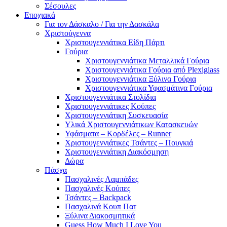
Σέσουλες
Εποχιακά
Για τον Δάσκαλο / Για την Δασκάλα
Χριστούγεννα
Χριστουγεννιάτικα Είδη Πάρτι
Γούρια
Χριστουγεννιάτικα Μεταλλικά Γούρια
Χριστουγεννιάτικα Γούρια από Plexiglass
Χριστουγεννιάτικα Ξύλινα Γούρια
Χριστουγεννιάτικα Υφασμάτινα Γούρια
Χριστουγεννιάτικα Στολίδια
Χριστουγεννιάτικες Κούπες
Χριστουγεννιάτικη Συσκευασία
Υλικά Χριστουγεννιάτικων Κατασκευών
Υφάσματα – Κορδέλες – Runner
Χριστουγεννιάτικες Τσάντες – Πουγκιά
Χριστουγεννιάτικη Διακόσμηση
Δώρα
Πάσχα
Πασχαλινές Λαμπάδες
Πασχαλινές Κούπες
Τσάντες – Backpack
Πασχαλινά Κουπ Πατ
Ξύλινα Διακοσμητικά
Guess How Much I Love You