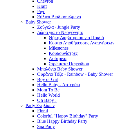
Chevron
Kraft
Ριγέ
Ξύλινα Βιοδιασπώμενα
Baby Shower
Ζούγκλα - Jungle Party
Δώρα για το Νεογέννητο
Θήκη Διαβατηρίου για Παιδιά
Κουτιά Αποθήκευσης Αναμνήσεων
Milestones
Κουδουνίστρες
Λούτρινα
Στρώματα Παιχνιδιού
Μπαλόνια Baby Shower
Ουράνιο Τόξο - Rainbow - Baby Shower
Boy or Girl
Hello Baby - Αστεράκι
Mom To Be
Hello World
Oh Baby !
Party Ενηλίκων
Floral
Colorful "Happy Birthday" Party
Blue Happy Birthday Party
Spa Party