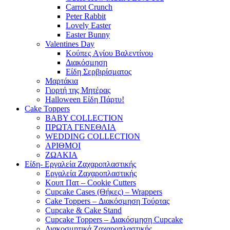
Carrot Crunch
Peter Rabbit
Lovely Easter
Easter Bunny
Valentines Day
Κούπες Aγίου Βαλεντίνου
Διακόσμηση
Είδη Σερβιρίσματος
Μαρτάκια
Γιορτή της Μητέρας
Halloween Είδη Πάρτυ!
Cake Toppers
BABY COLLECTION
ΠΡΩΤΑ ΓΕΝΕΘΛΙΑ
WEDDING COLLECTION
ΑΡΙΘΜΟΙ
ΖΩΑΚΙΑ
Είδη- Εργαλεία Ζαχαροπλαστικής
Εργαλεία Ζαχαροπλαστικής
Κουπ Πατ – Cookie Cutters
Cupcake Cases (Θήκες) – Wrappers
Cake Toppers – Διακόσμηση Τούρτας
Cupcake & Cake Stand
Cupcake Toppers – Διακόσμηση Cupcake
Διακοσμητικά Ζαχαροπλαστικής