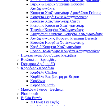
Bijoux & Bijoux Supreme Κουφέτα
Χατζηγιαννάκηs
Κουφέτα Χατζηγιαννάκης Αμυγδάλου Γεύσεις
Κουφέτα Σειρά Twist Χατζηγιαννάκης
Κουφέτα Χατζηγιαννάκης Crispy
Piccolino Κουφέτα Χατζηγιαννάκης
Together Κουφέτα Χατζηγιαννάκης
Αμυγδάλου Supreme Κουφέτα Χατζηγιαννάκης
Χατζηγιαννάκης Κουφέτα Premium Desserts
Βότσαλο Κουφέτα Χατζηγιαννάκης
Καρδιά Κουφέτα Χατζηγιαννάκης
Rondo Πολύχρωμο Κουφέτα Χατζηγιαννάκης
Πίνακας καλωσορίσματος Plexiglass
Βουλοκέρι - Σφραγίδες
Γράμματα Αριθμοί 3D
Κορδέλες - Κορδόνια
Κορδέλα Chiffon
Κορδέλα Βαμβακερή με Ξέφτια
Κορδόνια
Κορδέλες Σατέν
Μπαλόνια Γάμου - Bachelor
Photobooth
Βιβλία Ευχών
3D Είδη Για Ευχές