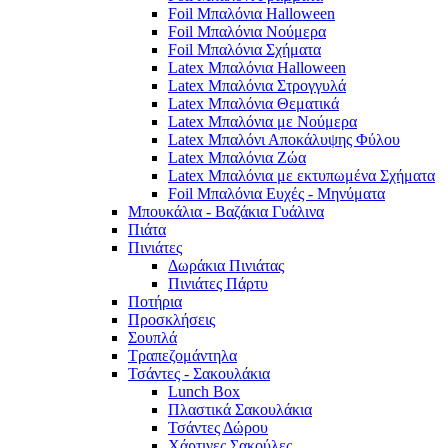
Foil Μπαλόνια Halloween
Foil Μπαλόνια Νούμερα
Foil Μπαλόνια Σχήματα
Latex Μπαλόνια Halloween
Latex Μπαλόνια Στρογγυλά
Latex Μπαλόνια Θεματικά
Latex Μπαλόνια με Νούμερα
Latex Μπαλόνι Αποκάλυψης Φύλου
Latex Μπαλόνια Ζώα
Latex Μπαλόνια με εκτυπωμένα Σχήματα
Foil Μπαλόνια Ευχές - Μηνύματα
Μπουκάλια - Βαζάκια Γυάλινα
Πιάτα
Πινιάτες
Δωράκια Πινιάτας
Πινιάτες Πάρτυ
Ποτήρια
Προσκλήσεις
Σουπλά
Τραπεζομάντηλα
Τσάντες - Σακουλάκια
Lunch Box
Πλαστικά Σακουλάκια
Τσάντες Δώρου
Χάρτινες Σακούλες