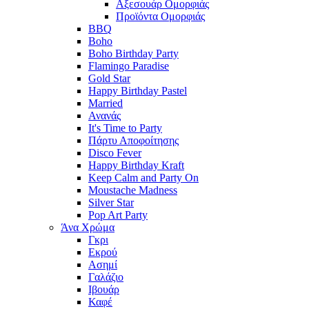
Αξεσουάρ Ομορφιάς
Προϊόντα Ομορφιάς
BBQ
Boho
Boho Birthday Party
Flamingo Paradise
Gold Star
Happy Birthday Pastel
Married
Ανανάς
It's Time to Party
Πάρτυ Αποφοίτησης
Disco Fever
Happy Birthday Kraft
Keep Calm and Party On
Moustache Madness
Silver Star
Pop Art Party
Άνα Χρώμα
Γκρι
Εκρού
Ασημί
Γαλάζιο
Ιβουάρ
Καφέ