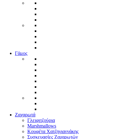
Γάμος
Ζαχαρωτά
Γλειφιτζούρια
Marshmallows
Κουφέτα Χατζηγιαννάκης
Συσκευασίες Ζαχαρωτών