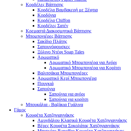
Κορδέλες Βάπτισης
Κορδέλα Βαμβακερή με Ξέφτια
Κορδόνια
Κορδέλα Chiffon
Κορδέλες Σατέν
Κρεμαστά Διακοσμητικά Βάπτισης
Μπομπονιέρες Βάπτισης
Σακίδιο Πλάτης
Σαπουνόφουσκες
Ξύλινο Ντέφι Soap Tales
Αρωματικό
Αρωματικό Μπομπονιέρα για Αγόρι
Αρωματικό Μπομπονιέρα για Κορίτσι
Βαλιτσάκια Μπομπονιέρες
Αρωματικό Κερί Μπομπονιέρα
Πουγκιά
Σαπούνια
Σαπούνια για αγόρι
Σαπούνια για κορίτσι
Μπουκάλια - Βαζάκια Γυάλινα
Γάμος
Κουφέτα Χατζηγιαννάκης
Αμυγδάλου Κλασικά Κουφέτα Χατζηγιαννάκης
Βέρες Κουφέτα Σοκολάτας Χατζηγιαννάκης
Μπισκότο Banoffee Κουφέτα Χατζηγιαννάκης