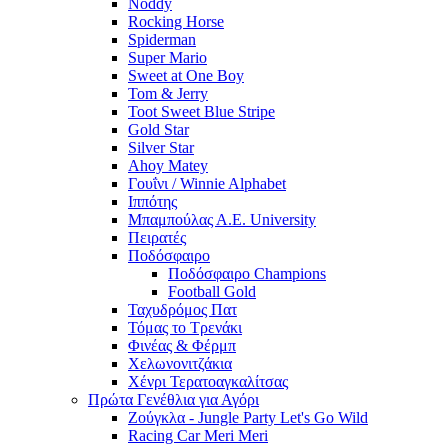
Noddy
Rocking Horse
Spiderman
Super Mario
Sweet at One Boy
Tom & Jerry
Toot Sweet Blue Stripe
Gold Star
Silver Star
Ahoy Matey
Γουΐνι / Winnie Alphabet
Ιππότης
Μπαμπούλας Α.Ε. University
Πειρατές
Ποδόσφαιρο
Ποδόσφαιρο Champions
Football Gold
Ταχυδρόμος Πατ
Τόμας το Τρενάκι
Φινέας & Φέρμπ
Χελωνονιτζάκια
Χένρι Τερατοαγκαλίτσας
Πρώτα Γενέθλια για Αγόρι
Ζούγκλα - Jungle Party Let's Go Wild
Racing Car Meri Meri