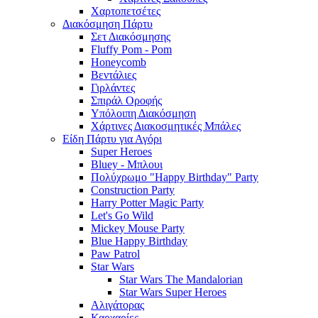
Χαρτοπετσέτες
Διακόσμηση Πάρτυ
Σετ Διακόσμησης
Fluffy Pom - Pom
Honeycomb
Βεντάλιες
Γιρλάντες
Σπιράλ Οροφής
Υπόλοιπη Διακόσμηση
Χάρτινες Διακοσμητικές Μπάλες
Είδη Πάρτυ για Αγόρι
Super Heroes
Bluey - Μπλουι
Πολύχρωμο "Happy Birthday" Party
Construction Party
Harry Potter Magic Party
Let's Go Wild
Mickey Mouse Party
Blue Happy Birthday
Paw Patrol
Star Wars
Star Wars The Mandalorian
Star Wars Super Heroes
Αλιγάτορας
Καρχαρίες