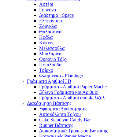
Αστέρι
Γοργόνα
Διάστημα - Space
Ελεφαντάκι
Ζούγκλα
Θαλασσινά
Κοάλα
Κύκνος
Μελισσούλα
Μπαλαρίνα
Ουράνιο Τόξο
Πεταλούδα
Τσίρκο
Φλαμίνγκο - Flamingo
Γράμματα Αριθμοί 3D
Γράμματα - Αριθμοί Papier Mache
Ξύλινα Γράμματα και Αριθμοί
Γράμματα - Αριθμοί από Φελιζόλ
Διακόσμηση Βάπτισης
Υφάσματα Διακόσμησης
Αυτοκόλλητα Τοίχου
Cake Stand για Candy Bar
Runner Βάπτισης
Διακοσμητικά Τραπεζιού Βάπτισης
Κατασκευές Papier Mache