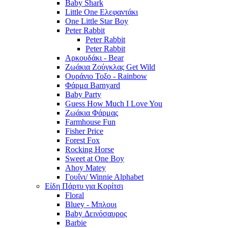
Baby Shark
Little One Ελεφαντάκι
One Little Star Boy
Peter Rabbit
Peter Rabbit
Peter Rabbit
Αρκουδάκι - Bear
Ζωάκια Ζούγκλας Get Wild
Ουράνιο Τοξο - Rainbow
Φάρμα Barnyard
Baby Party
Guess How Much I Love You
Ζωάκια Φάρμας
Farmhouse Fun
Fisher Price
Forest Fox
Rocking Horse
Sweet at One Boy
Ahoy Matey
Γουΐνι/ Winnie Alphabet
Είδη Πάρτυ για Κορίτσι
Floral
Bluey - Μπλουι
Baby Δεινόσαυρος
Barbie