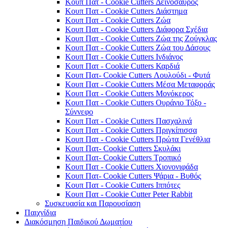
Κουπ Πατ - Cookie Cutters Δεινόσαυρος
Κουπ Πατ - Cookie Cutters Διάστημα
Κουπ Πατ - Cookie Cutters Ζώα
Κουπ Πατ - Cookie Cutters Διάφορα Σχέδια
Κουπ Πατ - Cookie Cutters Ζώα της Ζούγκλας
Κουπ Πατ - Cookie Cutters Ζώα του Δάσους
Κουπ Πατ - Cookie Cutters Ινδιάνος
Κουπ Πατ - Cookie Cutters Καρδιά
Κουπ Πατ- Cookie Cutters Λουλούδι - Φυτά
Κουπ Πατ - Cookie Cutters Μέσα Μεταφοράς
Κουπ Πατ - Cookie Cutters Μονόκερος
Κουπ Πατ - Cookie Cutters Ουράνιο Τόξο -
Σύννεφο
Κουπ Πατ - Cookie Cutters Πασχαλινά
Κουπ Πατ - Cookie Cutters Πριγκίπισσα
Κουπ Πατ - Cookie Cutters Πρώτα Γενέθλια
Κουπ Πατ- Cookie Cutters Σκυλάκι
Κουπ Πατ- Cookie Cutters Τροπικό
Κουπ Πατ - Cookie Cutters Χιονονιφάδα
Κουπ Πατ- Cookie Cutters Ψάρια - Βυθός
Κουπ Πατ - Cookie Cutters Ιππότες
Κουπ Πατ - Cookie Cutter Peter Rabbit
Συσκευασία και Παρουσίαση
Παιχνίδια
Διακόσμηση Παιδικού Δωματίου