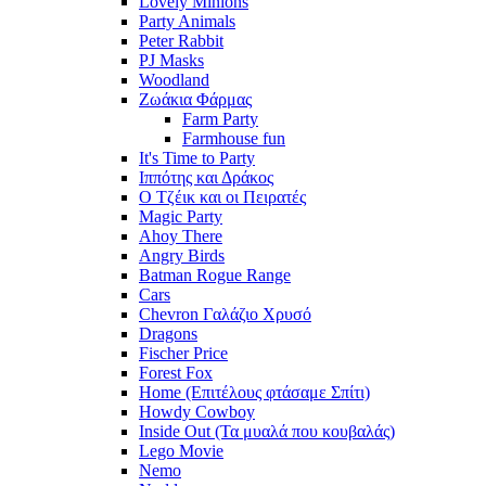
Lovely Minions
Party Animals
Peter Rabbit
PJ Masks
Woodland
Ζωάκια Φάρμας
Farm Party
Farmhouse fun
It's Time to Party
Ιππότης και Δράκος
Ο Τζέικ και οι Πειρατές
Magic Party
Ahoy There
Angry Birds
Batman Rogue Range
Cars
Chevron Γαλάζιο Χρυσό
Dragons
Fischer Price
Forest Fox
Home (Επιτέλους φτάσαμε Σπίτι)
Howdy Cowboy
Inside Out (Τα μυαλά που κουβαλάς)
Lego Movie
Nemo