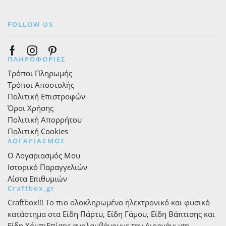
FOLLOW US
Facebook
Instagram
Pinterest
ΠΛΗΡΟΦΟΡΙΕΣ
Τρόποι Πληρωμής
Τρόποι Αποστολής
Πολιτική Επιστροφών
Όροι Χρήσης
Πολιτική Απορρήτου
Πολιτική Cookies
ΛΟΓΑΡΙΑΣΜΟΣ
Ο Λογαριασμός Μου
Ιστορικό Παραγγελιών
Λίστα Επιθυμιών
Craftbox.gr
Craftbox!!! Το πιο ολοκληρωμένο ηλεκτρονικό και φυσικό
κατάστημα στα
Είδη Πάρτυ
,
Είδη Γάμου
,
Είδη Βάπτισης
και
Είδη Χόμπι
Επίσης αναλαμβάνουμε την Διοργάνωση