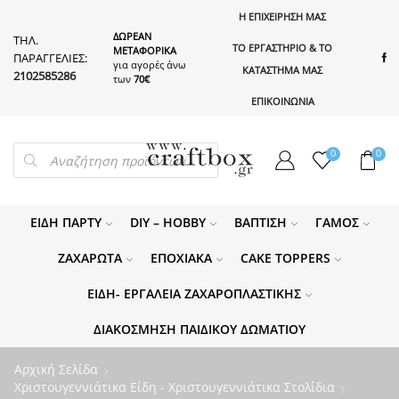
Η ΕΠΙΧΕΙΡΗΣΗ ΜΑΣ
ΔΩΡΕΑΝ
ΤΗΛ.
ΤΟ ΕΡΓΑΣΤΗΡΙΟ & ΤΟ
ΜΕΤΑΦΟΡΙΚΑ
ΠΑΡΑΓΓΕΛΙΕΣ:
για αγορές άνω
ΚΑΤΑΣΤΗΜΑ ΜΑΣ
2102585286
των
70€
ΕΠΙΚΟΙΝΩΝΙΑ
PRODUCTS
0
0
SEARCH
ΕΊΔΗ ΠΆΡΤΥ
DIY – HOBBY
ΒΆΠΤΙΣΗ
ΓΆΜΟΣ
ΖΑΧΑΡΩΤΆ
ΕΠΟΧΙΑΚΆ
CAKE TOPPERS
ΕΊΔΗ- ΕΡΓΑΛΕΊΑ ΖΑΧΑΡΟΠΛΑΣΤΙΚΉΣ
ΔΙΑΚΌΣΜΗΣΗ ΠΑΙΔΙΚΟΎ ΔΩΜΑΤΊΟΥ
Αρχική Σελίδα
Χριστουγεννιάτικα Είδη - Χριστουγεννιάτικα Στολίδια