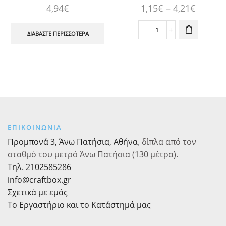
πολλαπλές
Price
4,94
€
1,15
€
–
4,21
€
παραλλαγές.
range:
Οι επιλογές
1,15€
Πουγκί
ΔΙΑΒΆΣΤΕ ΠΕΡΙΣΣΌΤΕΡΑ
μπορούν να
Λονέτα
επιλεγούν
throug
Φυσικό
στη σελίδα
4,21€
με
του
Σχοινί
προϊόντος
ποσότητα
ΕΠΙΚΟΙΝΩΝΙΑ
Προμπονά 3, Άνω Πατήσια, Αθήνα
,
δίπλα από τον
σταθμό του μετρό Άνω Πατήσια (130 μέτρα).
Τηλ. 2102585286
info@craftbox.gr
Σχετικά με εμάς
Το Εργαστήριο και το Κατάστημά μας