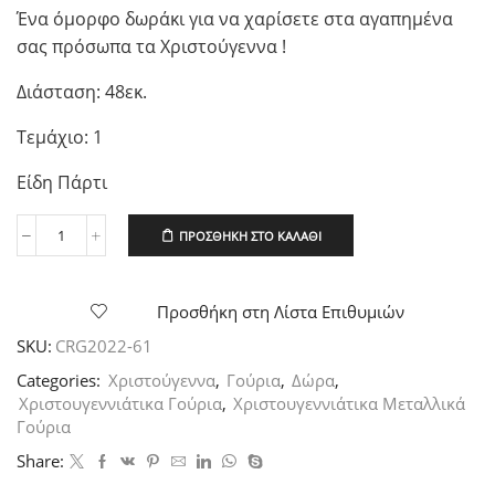
Ένα όμορφο δωράκι για να χαρίσετε στα αγαπημένα
σας πρόσωπα τα Χριστούγεννα !
Διάσταση: 48εκ.
Τεμάχιο: 1
Είδη Πάρτι
ΠΡΟΣΘΉΚΗ ΣΤΟ ΚΑΛΆΘΙ
Χειροποίητο
Γούρι
2026
"Vintage
Προσθήκη στη Λίστα Επιθυμιών
Ποδήλατο"
SKU:
CRG2022-61
με
Φωτάκια
Categories:
Χριστούγεννα
,
Γούρια
,
Δώρα
,
ποσότητα
Χριστουγεννιάτικα Γούρια
,
Χριστουγεννιάτικα Μεταλλικά
Γούρια
Share: